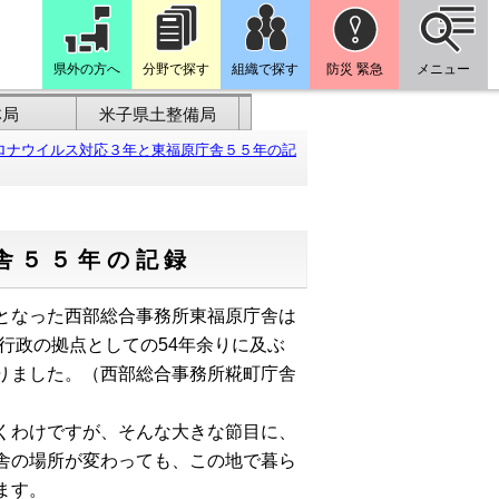
県外の方へ
分野で探す
組織で探す
防災 緊急
メニュー
林局
米子県土整備局
ロナウイルス対応３年と東福原庁舎５５年の記
舎５５年の記録
となった西部総合事務所東福原庁舎は
行政の拠点としての54年余りに及ぶ
りました。（西部総合事務所糀町庁舎
くわけですが、そんな大きな節目に、
舎の場所が変わっても、この地で暮ら
ます。