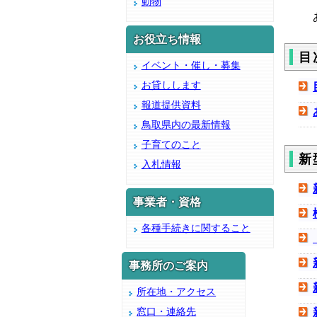
動物
あ
お役立ち情報
目
イベント・催し・募集
お貸しします
報道提供資料
鳥取県内の最新情報
子育てのこと
新
入札情報
事業者・資格
各種手続きに関すること
事務所のご案内
所在地・アクセス
窓口・連絡先