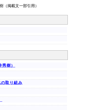
樹（掲載文一部引用）
井秀樹）
化の取り組み
）
）