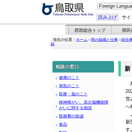
こ
の
ペ
ー
読み上げ
サイ
ジ
を
翻
西部総合トップ
県民
訳
す
現在の位置：
ホーム
県の組織と仕事
総合
る
録
相談の窓口
健康のこと
鳥
病気のこと
2
医療・薬のこと
営
精神障がい、高次脳機能障
へ
がいに関する相談
人
医療費の助成
新
食品
す