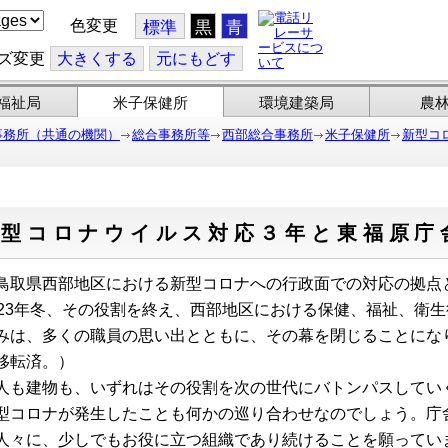
色変更
標準
黒
青
ズ変更
大
きくする
元
にもどす
福祉局
米子保健所
環境建築局
農
事務所（共通の機関）
総合事務所等
西部総合事務所
米子保健所
新型コ
新型コロナウイルス対応３年と東福原庁
取県西部地区における新型コロナへの行政面での対応の拠点
023年冬、その役割を終え、西部地区における保健、福祉、衛生
みは、多くの職員の思い出とともに、その幕を閉じることにな
移転済。）
も建物も、いずれはその役割を次の世代にバトンパスしてい
型コロナが発生したことも何かの巡り合わせなのでしょう。庁
人々に、少しでもお役に立つ組織であり続けることを願ってい