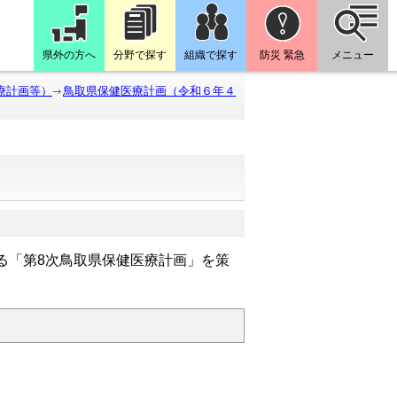
県外の方へ
分野で探す
組織で探す
防災 緊急
メニュー
療計画等）
鳥取県保健医療計画（令和６年４
）
る「第8次鳥取県保健医療計画」を策