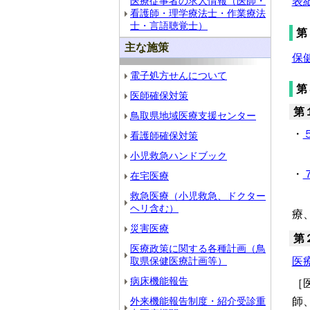
医療従事者の求人情報（医師・
表紙
看護師・理学療法士・作業療法
士・言語聴覚士）
第
主な施策
保健
電子処方せんについて
第
医師確保対策
第
鳥取県地域医療支援センター
・
５
看護師確保対策
小児救急ハンドブック
［
・
７
在宅医療
救急医療（小児救急、ドクター
［
ヘリ含む）
療
災害医療
第
医療政策に関する各種計画（鳥
医療
取県保健医療計画等）
病床機能報告
［
師
外来機能報告制度・紹介受診重