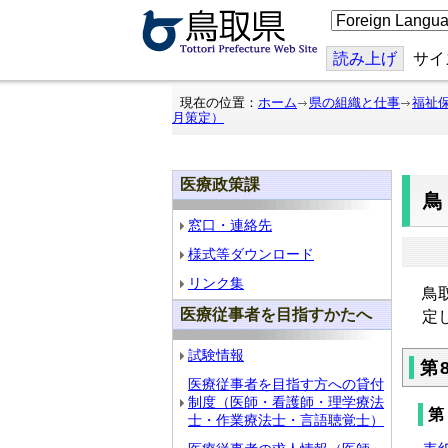
こ
の
ペ
ー
読み上げ
サイ
ジ
を
翻
現在の位置：
ホーム
県の組織と仕事
福祉
訳
月策定）
す
る
医療政策課
窓口・連絡先
様式等ダウンロード
リンク集
鳥
医療従事者を目指すかたへ
定
試験情報
第
医療従事者を目指す方への貸付
制度（医師・看護師・理学療法
第
士・作業療法士・言語聴覚士）