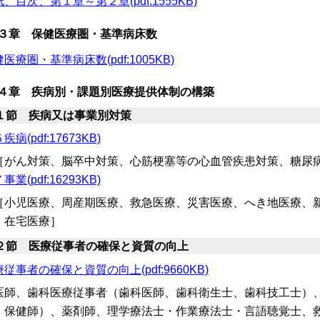
、目次、第１章～第２章(pdf:1555KB)
３章 保健医療圏・基準病床数
医療圏・基準病床数(pdf:1005KB)
４章 疾病別・課題別医療提供体制の構築
１節 疾病又は事業別対策
疾病(pdf:17673KB)
がん対策、脳卒中対策、心筋梗塞等の心血管疾患対策、糖尿
事業(pdf:16293KB)
小児医療、周産期医療、救急医療、災害医療、へき地医療、新
、在宅医療］
２節 医療従事者の確保と資質の向上
従事者の確保と資質の向上(pdf:9660KB)
医師、歯科医療従事者（歯科医師、歯科衛生士、歯科技工士）
、保健師）、薬剤師、理学療法士・作業療法士・言語聴覚士、