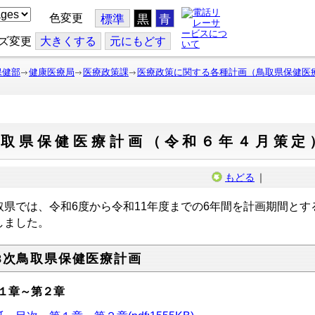
色変更
標準
黒
青
ズ変更
大
きくする
元
にもどす
保健部
健康医療局
医療政策課
医療政策に関する各種計画（鳥取県保健医
鳥取県保健医療計画（令和６年４月策定
もどる
｜
取県では、令和6度から令和11年度までの6年間を計画期間とす
しました。
8次鳥取県保健医療計画
１章～第２章