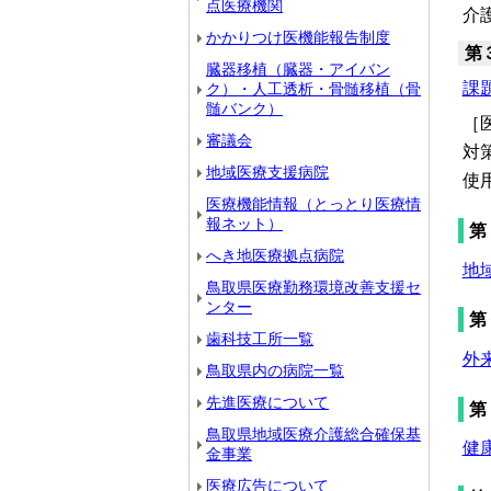
点医療機関
介
かかりつけ医機能報告制度
第
臓器移植（臓器・アイバン
課題
ク）・人工透析・骨髄移植（骨
髄バンク）
［
審議会
対
地域医療支援病院
使
医療機能情報（とっとり医療情
報ネット）
第
へき地医療拠点病院
地
鳥取県医療勤務環境改善支援セ
ンター
第
歯科技工所一覧
外
鳥取県内の病院一覧
先進医療について
第
鳥取県地域医療介護総合確保基
健康
金事業
医療広告について