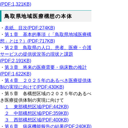
(PDF:1,321KB)
鳥取県地域医療構想の本体
・
表紙、目次(PDF:274KB)
・
第１章 基本的事項（「鳥取県地域医療構
想」とは？）(PDF:717KB)
・
第２章 鳥取県の人口、患者、医療・介護
サービスの提供状況等の現状と課題
(PDF:2,191KB)
・
第３章 将来の医療需要・病床数の推計
(PDF:1,622KB)
・
第４章 ２０２５年のあるべき医療提供体
制の実現に向けて(PDF:430KB)
・第５章 各構想区域の２０２５年のあるべ
き医療提供体制の実現に向けて
１ 東部構想区域(PDF:442KB)
２ 中部構想区域(PDF:359KB)
３ 西部構想区域(PDF:400KB)
・
第６章 病床機能報告の結果(PDF:240KB)