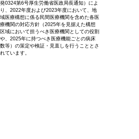
発0324第6号厚生労働省医政局長通知）によ
り、2022年度および2023年度において、地
域医療構想に係る民間医療機関を含めた各医
療機関の対応方針（2025年を見据えた構想
区域において担うべき医療機関としての役割
や、2025年に持つべき医療機能ごとの病床
数等）の策定や検証・見直しを行うこととさ
れています。
「地域医療構想の進め方について」に基づ
き、地域医療構想調整会議における検討状況
を公表します。
・
地域医療構想調整会議における検討状況
（令和5年3月末現在）(PDF:101KB)
・
地域医療構想調整会議における検討状況
（令和4年9月末現在）(PDF:101KB)
・
「地域医療構想の進め方について」（令和
4年3月24日付医政発0324第6号厚生労働省