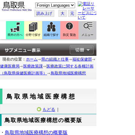
こ
の
ペ
読み上げ
大
元
ー
ジ
を
翻
訳
県外の方へ
分野で探す
組織で探す
防災 緊急
メニュー
す
る
現在の位置：
ホーム
県の組織と仕事
福祉保健部
健康医療局
医療政策課
医療政策に関する各種計画
（鳥取県保健医療計画等）
鳥取県地域医療構想
鳥取県地域医療構想
もどる
｜
鳥取県地域医療構想の概要版
・
鳥取県地域医療構想の概要版