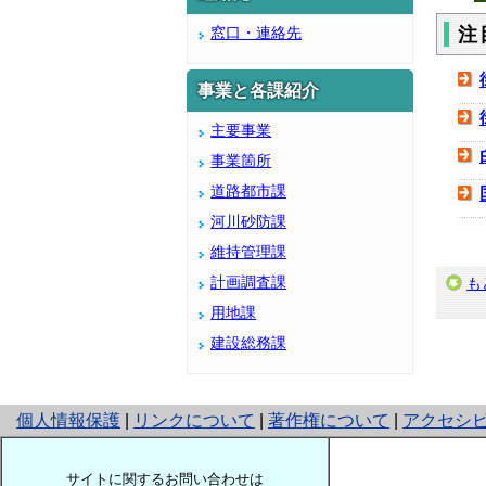
窓口・連絡先
注
事業と各課紹介
主要事業
事業箇所
道路都市課
河川砂防課
維持管理課
計画調査課
も
用地課
建設総務課
と
個人情報保護
|
リンクについて
|
著作権について
|
アクセシ
り
ネ
サイトに関するお問い合わせは
ッ