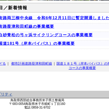
目／新着情報
街路両三柳中央線 令和6年12月11日に暫定開通しまし
街路葭津和田町線の事業概要
白砂青松の弓ヶ浜サイクリングコースの事業概要
国道181号（岸本バイパス）の事業概要
どる
｜
都市計画道路葭津和田町線
｜
国道１８１号（岸本バイパス）の
コースの事業概要
ビリティ
鳥取県西部総合事務所米子県土整備局
〒683-0054鳥取県米子市糀町１丁目160
電話:
0859-31-9702