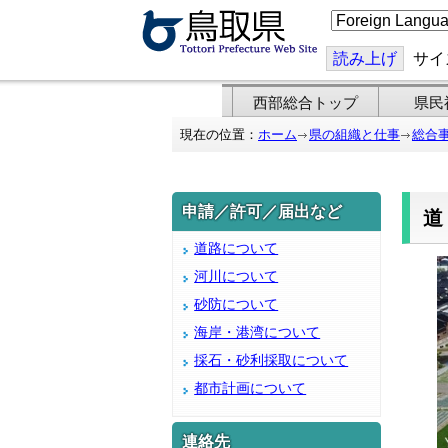
こ
の
ペ
ー
読み上げ
サイ
ジ
を
翻
西部総合トップ
県民
訳
す
現在の位置：
ホーム
県の組織と仕事
総合
る
申請／許可／届出など
道路について
河川について
砂防について
海岸・港湾について
採石・砂利採取について
都市計画について
連絡先