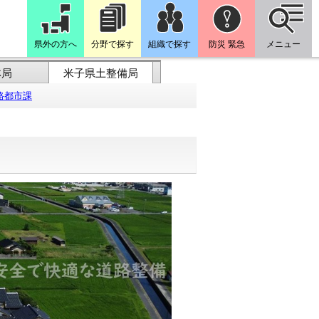
県外の方へ
分野で探す
組織で探す
防災 緊急
メニュー
林局
米子県土整備局
路都市課