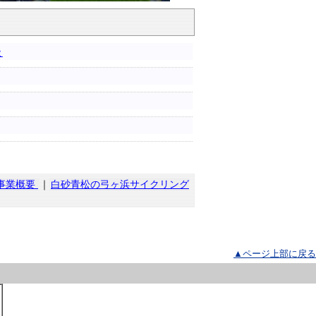
た
事業概要
｜
白砂青松の弓ヶ浜サイクリング
▲ページ上部に戻る