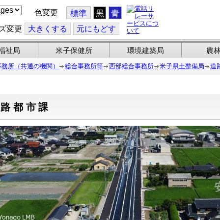
色変更
標準
黒
青
ズ変更
大
きくする
元
にもどす
福祉局
米子保健所
環境建築局
農
事務所（共通の機関）
総合事務所等
西部総合事務所
米子県土整備局
道
道路都市課