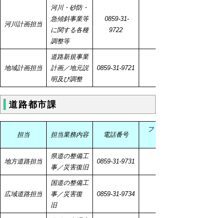
河川・砂防・
急傾斜事業等
0859-31-
河川計画担当
に関する各種
9722
調整等
道路新規事業
地域計画担当
計画／地元説
0859-
31-9721
明及び調整
道路都市課
ファクシミ
担当
担当業務内容
電話番号
県道の整備工
地方道路担当
0859-
31-9731
事／災害復旧
国道の整備工
広域道路担当
事／災害復
0859-
31-9734
旧