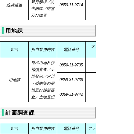
維持修繕／災
維持担当
0859-31-9714
害防除／防雪
及び除雪
用地課
ファクシミ
担当
担当業務内容
電話番号
道路用地及び
0859-31-9735
補償審査／土
地登記／河川
用地課
0859-31-9736
・砂防等の用
地及び補償審
0859-31-9742
査／土地登記
計画調査課
担当
担当業務内容
電話番号
ファクシミリ