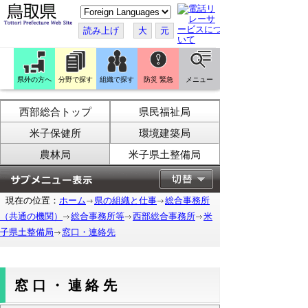
こ
の
ペ
読み上げ
大
元
ー
ジ
を
翻
訳
県外の方へ
分野で探す
組織で探す
防災 緊急
メニュー
す
る
西部総合トップ
県民福祉局
米子保健所
環境建築局
農林局
米子県土整備局
現在の位置：
ホーム
県の組織と仕事
総合事務所
（共通の機関）
総合事務所等
西部総合事務所
米
子県土整備局
窓口・連絡先
窓口・連絡先