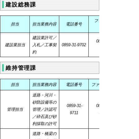
建設総務課
ファクシミ
担当
担当業務内容
電話番号
建設業許可／
0859-33-
建設業担当
入札／工事契
0859-31-
9702
4110
約
維持管理課
担当
担当業務内容
電話番号
ファクシミリ
道路・河川・
砂防設備等の
0859-
31-
0859-
管理担当
管理／許認可
9711
9719
／砕石及び砂
利採取の許可
道路・橋梁の