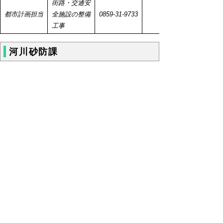
街路・交通安
都市計画担当
全施設の整備
0859-31-9733
工事
河川砂防課
ファクシミ
担当
担当業務内容
電話番号
河川改良／港
河川みなと担
湾及び漁港の
0859-31-9741
当
整備・管理／
災害復旧
砂防・急傾斜
砂防担当
地対策工事／
0859-31-9743
災害復旧
治山事業及び
地すべり防止
治山担当
工事／山地災
0859-31-9765