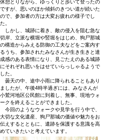
休憩とりながら、ゆっくりと歩いて登ったの
ですが、思いのほか傾斜のきつい道が続いた
ので、参加者の方は大変お疲れの様子でし
た。
しかし、城跡に着き、敵の侵入を阻む急な
切岸、立派な横堀や竪堀をはじめ、狗尸那城
の構造からみえる防御の工夫などをご案内す
るうち、参加されたみなさんが生き生きと達
成感のある表情になり、見ごたえのある城跡
にそれぞれ思いをはせていらっしゃるようで
した。
曇天の中、途中小雨に降られることもあり
ましたが、午後4時半過ぎには、みなさんが
小鷲河地区公民館に到着し、無事、現地ウォ
ークを終えることができました。
今回のようなウォークや見学を行う中で、
大切な文化遺産、狗尸那城の価値や魅力をお
伝えするとともに、遺跡を保護する意識を高
めていきたいと考えています。