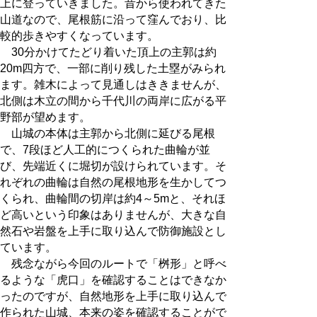
上に登っていきました。昔から使われてきた
山道なので、尾根筋に沿って窪んでおり、比
較的歩きやすくなっています。
30分かけてたどり着いた頂上の主郭は約
20m四方で、一部に削り残した土塁がみられ
ます。雑木によって見通しはききませんが、
北側は木立の間から千代川の両岸に広がる平
野部が望めます。
山城の本体は主郭から北側に延びる尾根
で、7段ほど人工的につくられた曲輪が並
び、先端近くに堀切が設けられています。そ
れぞれの曲輪は自然の尾根地形を生かしてつ
くられ、曲輪間の切岸は約4～5mと、それほ
ど高いという印象はありませんが、大きな自
然石や岩盤を上手に取り込んで防御施設とし
ています。
残念ながら今回のルートで「桝形」と呼べ
るような「虎口」を確認することはできなか
ったのですが、自然地形を上手に取り込んで
作られた山城、本来の姿を確認することがで