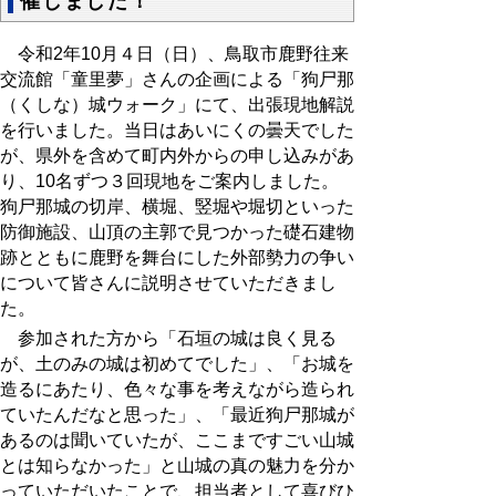
催しました！
令和2年10
月４日（日）、鳥取市鹿野往来
交流館「童里夢」さんの企画による「狗尸那
（くしな）城ウォーク」にて、出張現地解説
を行いました。当日はあいにくの曇天でした
が、県外を含めて町内外からの申し込みがあ
り、10名ずつ３回現地をご案内しました。
狗尸那城の切岸、横堀、竪堀や堀切といった
防御施設、山頂の主郭で見つかった礎石建物
跡とともに鹿野を舞台にした外部勢力の争い
について皆さんに説明させていただきまし
た。
参加された方から「石垣の城は良く見る
が、土のみの城は初めてでした」、「お城を
造るにあたり、色々な事を考えながら造られ
ていたんだなと思った」、「最近狗尸那城が
あるのは聞いていたが、ここまですごい山城
とは知らなかった」と山城の真の魅力を分か
っていただいたことで、担当者として喜びひ