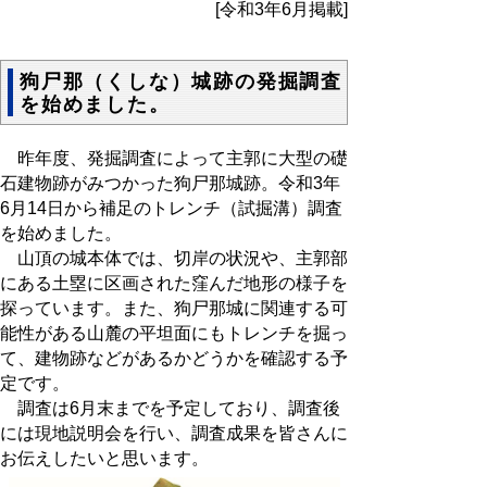
[令和3年6月掲載]
狗尸那（くしな）城跡の発掘調査
を始めました。
昨年度、発掘調査によって主郭に大型の礎
石建物跡がみつかった狗尸那城跡。令和3年
6月14日から補足のトレンチ（試掘溝）調査
を始めました。
山頂の城本体では、切岸の状況や、主郭部
にある土塁に区画された窪んだ地形の様子を
探っています。また、狗尸那城に関連する可
能性がある山麓の平坦面にもトレンチを掘っ
て、建物跡などがあるかどうかを確認する予
定です。
調査は6月末までを予定しており、調査後
には現地説明会を行い、調査成果を皆さんに
お伝えしたいと思います。