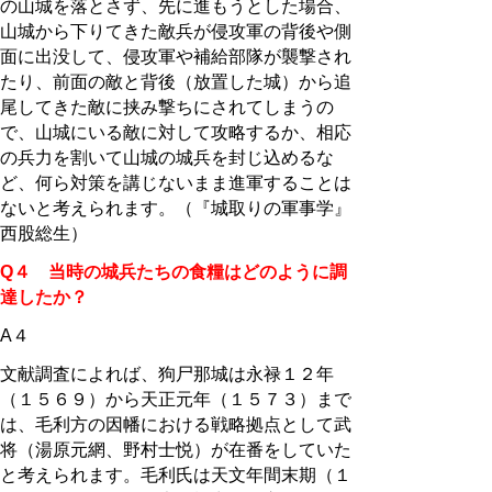
の山城を落とさず、先に進もうとした場合、
山城から下りてきた敵兵が侵攻軍の背後や側
面に出没して、侵攻軍や補給部隊が襲撃され
たり、前面の敵と背後（放置した城）から追
尾してきた敵に挟み撃ちにされてしまうの
で、山城にいる敵に対して攻略するか、相応
の兵力を割いて山城の城兵を封じ込めるな
ど、何ら対策を講じないまま進軍することは
ないと考えられます。（『城取りの軍事学』
西股総生）
Q４ 当時の城兵たちの食糧はどのように調
達したか？
A４
文献調査によれば、狗尸那城は永禄１２年
（１５６９）から天正元年（１５７３）まで
は、毛利方の因幡における戦略拠点として武
将（湯原元網、野村士悦）が在番をしていた
と考えられます。毛利氏は天文年間末期（１