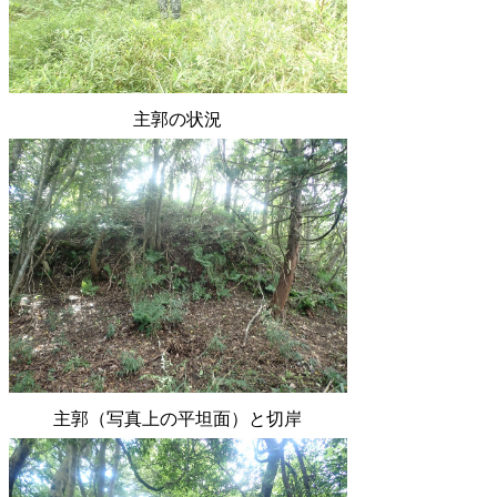
主郭の状況
主郭（写真上の平坦面）と切岸