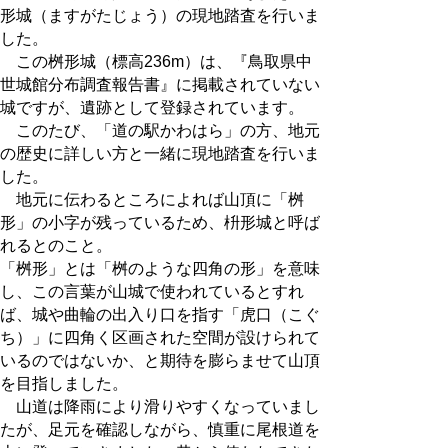
形城（ますがたじょう）の現地踏査を行いま
した。
この桝形城（標高236m）は、『鳥取県中
世城館分布調査報告書』に掲載されていない
城ですが、遺跡として登録されています。
このたび、「道の駅かわはら」の方、地元
の歴史に詳しい方と一緒に現地踏査を行いま
した。
地元に伝わるところによれば山頂に「桝
形」の小字が残っているため、枡形城と呼ば
れるとのこと。
「桝形」とは「桝のような四角の形」を意味
し、この言葉が山城で使われているとすれ
ば、城や曲輪の出入り口を指す「虎口（こぐ
ち）」に四角く区画された空間が設けられて
いるのではないか、と期待を膨らませて山頂
を目指しました。
山道は降雨により滑りやすくなっていまし
たが、足元を確認しながら、慎重に尾根道を