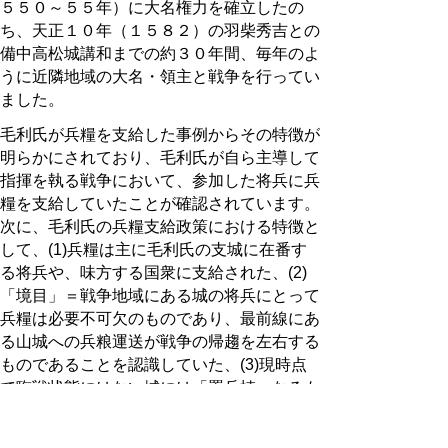
５５０～５５年）に大名権力を確立したの
ち、天正１０年（１５８２）の羽柴秀吉との
備中高松城講和までの約３０年間、毎年のよ
うに近隣地域の大名・領主と戦争を行ってい
ました。
毛利氏が兵糧を支給した事例からその特徴が
明らかにされており、毛利氏が自ら主導して
指揮を執る戦争において、参加した将兵に兵
糧を支給していたことが確認されています。
次に、毛利氏の兵糧支給政策における特徴と
して、(1)兵糧は主に毛利氏の支城に在番す
る将兵や、味方する国衆に支給された、(2)
「境目」＝戦争地域にある城の将兵にとって
兵糧は必要不可欠のものであり、最前線にあ
る山城への兵粮運送が戦争の帰趨を左右する
ものであることを認識していた、(3)現時点
で臨戦状態にはない城には「置兵槙」なるも
のを貯蔵して非常時に備えていた、などが指
摘されています。
（「戦国大名毛利氏と兵