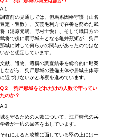
Q１ 狗尸那城の城主は誰か？
A１
調査前の見通しでは、但馬系因幡守護（山名
豊定・豊数）、安芸毛利方で在番を務めた武
将（湯原元網、野村士悦）、そして織田方の
武将で後に鹿野城主となる亀井茲矩が、狗尸
那城に対して何らかの関与があったのではな
いかと想定しています。
文献、遺物、遺構の調査結果を総合的に勘案
しながら、狗尸那城の整備主体や居城主体等
に近づけないかと考察を進めています。
Q２ 狗尸那城をどれだけの人数で守ってい
たのか？
A２
城を守るための人数について、江戸時代の兵
学者が一応の回答を出しています。
それによると攻撃に面している塁の上には一