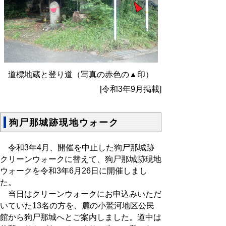
道標地蔵と登り道（写真の赤色の▲印）
[令和3年9月掲載]
狗尸那城跡現地ウォーク
令和3年4月、開催を中止した狗尸那城跡
クリーンウォークに替えて、狗尸那城跡現地
ウォークを令和3年6月26日に開催しまし
た。
当日はクリーンウォークにお申込みいただ
いていた13名の方を、麓の小鷲河地区公民
館から狗尸那城へとご案内しました。道中は