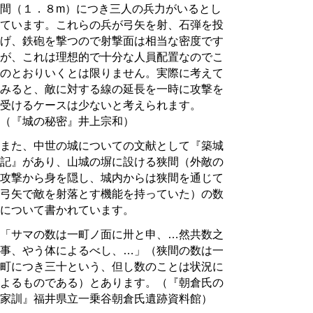
間（１．８m）につき三人の兵力がいるとし
ています。これらの兵が弓矢を射、石弾を投
げ、鉄砲を撃つので射撃面は相当な密度です
が、これは理想的で十分な人員配置なのでこ
のとおりいくとは限りません。実際に考えて
みると、敵に対する線の延長を一時に攻撃を
受けるケースは少ないと考えられます。
（『城の秘密』井上宗和）
また、中世の城についての文献として『築城
記』があり、山城の塀に設ける狭間（外敵の
攻撃から身を隠し、城内からは狭間を通じて
弓矢で敵を射落とす機能を持っていた）の数
について書かれています。
「サマの数は一町ノ面に卅と申、…然共数之
事、やう体によるべし、…」（狭間の数は一
町につき三十という、但し数のことは状況に
よるものである）とあります。（『朝倉氏の
家訓』福井県立一乗谷朝倉氏遺跡資料館）