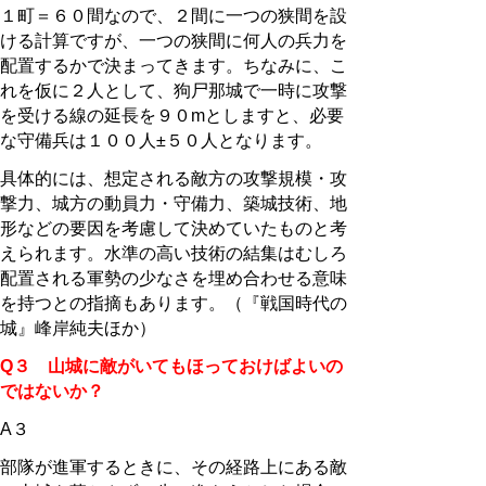
１町＝６０間なので、２間に一つの狭間を設
ける計算ですが、一つの狭間に何人の兵力を
配置するかで決まってきます。ちなみに、こ
れを仮に２人として、狗尸那城で一時に攻撃
を受ける線の延長を９０mとしますと、必要
な守備兵は１００人±５０人となります。
具体的には、想定される敵方の攻撃規模・攻
撃力、城方の動員力・守備力、築城技術、地
形などの要因を考慮して決めていたものと考
えられます。水準の高い技術の結集はむしろ
配置される軍勢の少なさを埋め合わせる意味
を持つとの指摘もあります。（『戦国時代の
城』峰岸純夫ほか）
Q３ 山城に敵がいてもほっておけばよいの
ではないか？
A３
部隊が進軍するときに、その経路上にある敵