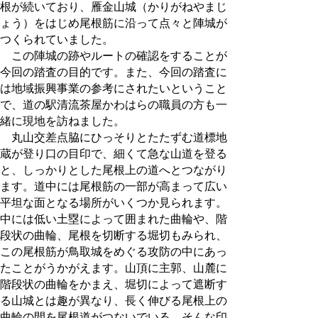
根が続いており、雁金山城（かりがねやまじ
ょう）をはじめ尾根筋に沿って点々と陣城が
つくられていました。
この陣城の跡やルートの確認をすることが
今回の踏査の目的です。また、今回の踏査に
は地域振興事業の参考にされたいということ
で、道の駅清流茶屋かわはらの職員の方も一
緒に現地を訪ねました。
丸山交差点脇にひっそりとたたずむ道標地
蔵が登り口の目印で、細くて急な山道を登る
と、しっかりとした尾根上の道へとつながり
ます。道中には尾根筋の一部が高まって広い
平坦な面となる場所がいくつか見られます。
中には低い土塁によって囲まれた曲輪や、階
段状の曲輪、尾根を切断する堀切もみられ、
この尾根筋が鳥取城をめぐる攻防の中にあっ
たことがうかがえます。山頂に主郭、山麓に
階段状の曲輪をかまえ、堀切によって遮断す
る山城とは趣が異なり、長く伸びる尾根上の
曲輪の間を尾根道がつないでいる、そんな印