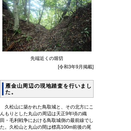
先端近くの堀切
[令和3年9月掲載]
雁金山周辺の現地踏査を行いまし
た。
久松山に築かれた鳥取城と、その北方にこ
んもりとした丸山の周辺は天正9年頃の織
田・毛利戦争における鳥取城側の最前線でし
た。久松山と丸山の間は標高100m前後の尾