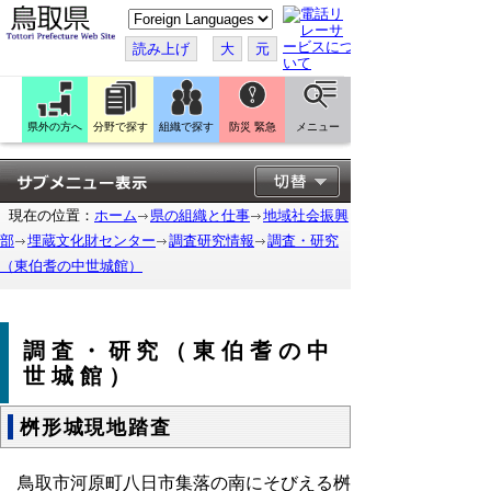
こ
の
ペ
読み上げ
大
元
ー
ジ
を
翻
訳
県外の方へ
分野で探す
組織で探す
防災 緊急
メニュー
す
る
現在の位置：
ホーム
県の組織と仕事
地域社会振興
部
埋蔵文化財センター
調査研究情報
調査・研究
（東伯耆の中世城館）
調査・研究（東伯耆の中
世城館）
桝形城現地踏査
鳥取市河原町八日市集落の南にそびえる桝