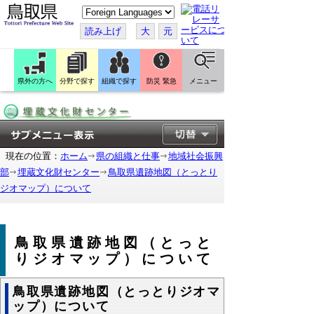
こ
の
ペ
読み上げ
大
元
ー
ジ
を
翻
訳
県外の方へ
分野で探す
組織で探す
防災 緊急
メニュー
す
る
現在の位置：
ホーム
県の組織と仕事
地域社会振興
部
埋蔵文化財センター
鳥取県遺跡地図（とっとり
ジオマップ）について
鳥取県遺跡地図（とっと
りジオマップ）について
鳥取県遺跡地図（とっとりジオマ
ップ）について