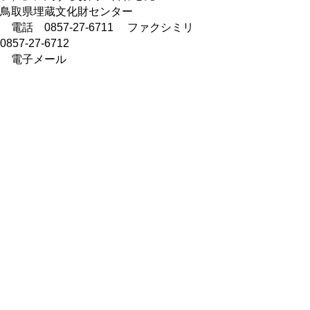
鳥取県埋蔵文化財センター
電話 0857-27-6711 ファクシミリ
0857-27-6712
電子メール
maibuncenter@pref.tottori.lg.jp
＜とっとりジオマップ＞
鳥取県サイト：
https://pref-tottori.tottori-
geomap.jp
トップページ：
https://tottori-geomap.jp
※トップページから共同化参加自治体の
GISサイトへ遷移できます。
▲ページ上部に戻る
と
個人情報保護
|
リンクについて
|
著作権に
り
ついて
|
アクセシビリティ
ネ