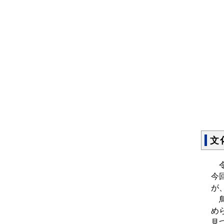
文
令
今
が
鳥
め
見