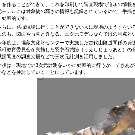
）を作ることができて、これを印刷して調査現場で追加の情報
元モデルには対象物の高さの情報も記録されているので、手描
く効率的です。
らに、発掘現場に行くことができない人に現地のようすをいろ
るのも、図面や写真と異なる、三次元モデルならではの利点と
年度は、埋蔵文化財センターで実施した古代山陰道関係の発掘
浜町教育委員会が実施した羽衣石城跡（うえしじょうあと）の
試掘調査の調査支援などで三次元計測を活用しました。
後は、現地での3次元計測をいかに効率的に行うか、できあが
かなどを検討していくことにしています。