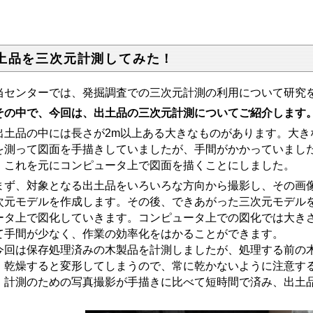
土品を三次元計測してみた！
センターでは、発掘調査での三次元計測の利用について研究
その中で、今回は、出土品の三次元計測についてご紹介します
土品の中には長さが2m以上ある大きなものがあります。大き
を測って図面を手描きしていましたが、手間がかかっていまし
、これを元にコンピュータ上で図面を描くことにしました。
ず、対象となる出土品をいろいろな方向から撮影し、その画像
次元モデルを作成します。その後、できあがった三次元モデル
ータ上で図化していきます。コンピュータ上での図化では大き
て手間が少なく、作業の効率化をはかることができます。
回は保存処理済みの木製品を計測しましたが、処理する前の
、乾燥すると変形してしまうので、常に乾かないように注意す
、計測のための写真撮影が手描きに比べて短時間で済み、出土
。