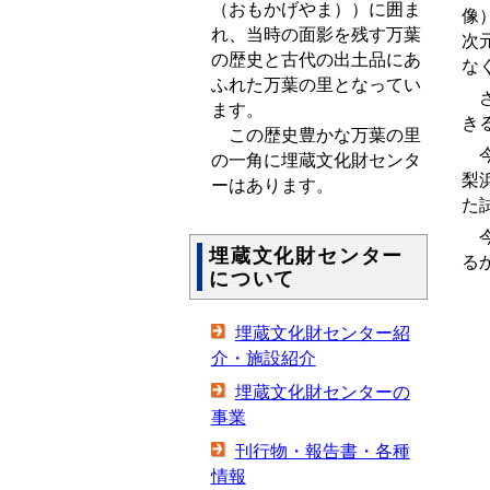
（おもかげやま））に囲ま
像
れ、当時の面影を残す万葉
次
の歴史と古代の出土品にあ
な
ふれた万葉の里となってい
さ
ます。
き
この歴史豊かな万葉の里
今
の一角に埋蔵文化財センタ
梨
ーはあります。
た
今
埋蔵文化財センター
る
について
埋蔵文化財センター紹
介・施設紹介
埋蔵文化財センターの
事業
刊行物・報告書・各種
情報