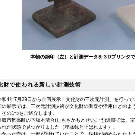
本物の銅印（左）と計測データを３Dプリンタ
化財で使われる新しい計測技術
和4年7月29日から企画展示「文化財の三次元計測」を行って
回の展示では、三次元計測技術が文化財の調査や活用にどのよ
、その1つをご紹介します。
取市気高町の下坂本清合(しもさかもとせいごう)遺跡では、
られた状態で見つかりました（埋蔵銭と呼ばれます）。
つかった壺は、一部が割れていたことで、銅銭が納められたよ