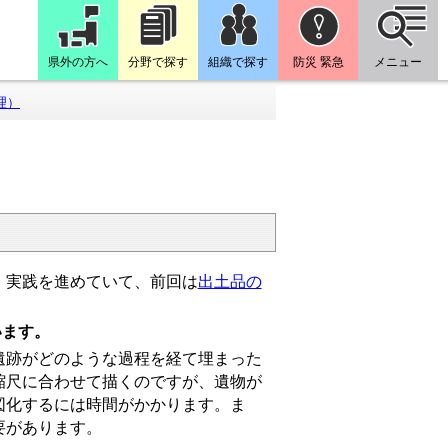
県外の方へ
分野で探す
組織で探す
防災 緊急
メニュー
理）
・実践を進めていて、前回は
出土品の
います。
跡がどのような過程を経て埋まった
縮尺に合わせて描くのですが、遺物が
図化するには時間がかかります。ま
要があります。