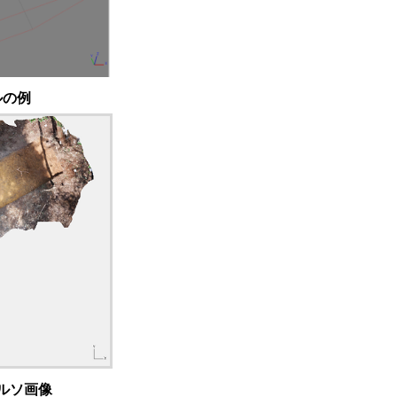
ルの例
ルソ画像