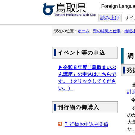
こ
の
ペ
ー
読み上げ
サイ
ジ
を
翻
現在の位置：
ホーム
県の組織と仕事
地域
訳
す
る
イベント等の申込
▶
令和８年度「鳥取まいぶ
発
ん講座」の申込はこちらで
す。（クリックしてくださ
当
い。）
計
今
刊行物の御購入
発
の
大
刊行物お申込み関係
た