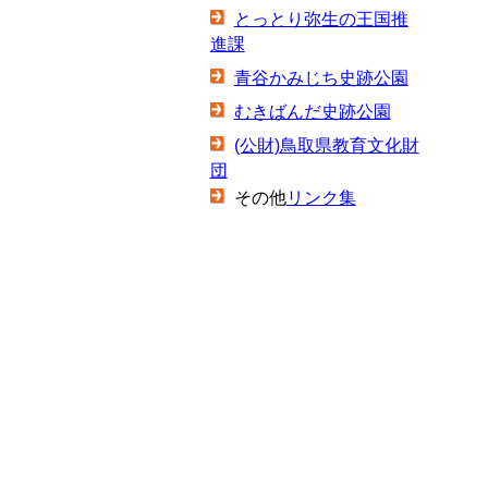
とっとり弥生の王国推
進課
青谷かみじち史跡公園
むきばんだ史跡公園
(公財)鳥取県教育文化財
団
その他
リンク集