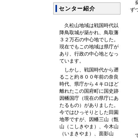
発
センター紹介
ず
久松山地域は戦国時代以
降鳥取城が築かれ、鳥取藩
３２万石の中心地でした。
現在でもこの地域は県庁が
あり、行政の中心地となっ
ています。
しかし、戦国時代から遡
ること約８００年前の奈良
時代、県庁から４キロほど
離れたこの国府町に国史跡
因幡国庁（現在の県庁にあ
たるもの）がありました。
今ではひっそりとした田園
地帯ですが、因幡三山（甑
山（こしきやま）、今木山
（いまきやま）、面影山
で