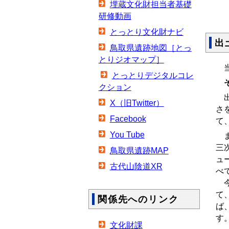
埋蔵文化財担当者基礎
研修動画
とっとり文化財ナビ
出
鳥取県遺跡地図［とっ
とりジオマップ］
当
とっとりデジタルコレ
クション
出
X（旧Twitter）
さ
Facebook
て
You Tube
ま
三
鳥取県遺跡MAP
ュ
古代山陰道XR
べ
今
て
関係先へのリンク
ば
す
文化財課