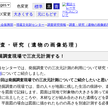
色変更
標準
黒
青
ズ変更
大
きくする
元
にもどす
社会振興部
埋蔵文化財センター
調査研究情報
調査・研究（遺物の画像処
調査・研究（遺物の画像処理）
掘調査現場で三次元計測する！
センターでは、発掘調査での三次元計測の利用について研究
測
についてご紹介しました。
回は発掘調査現場での三次元計測についてご紹介したいと思
掘調査の現場では、昔の人々が地面に残した生活の痕跡や、遺
かを図面で記録します。図面は現地で対象物の大きさを測って
量に出土したところや、木材などが組み合わされた遺構などを
、平面図の場合は図面に描かれたものの高さを別途計測する必