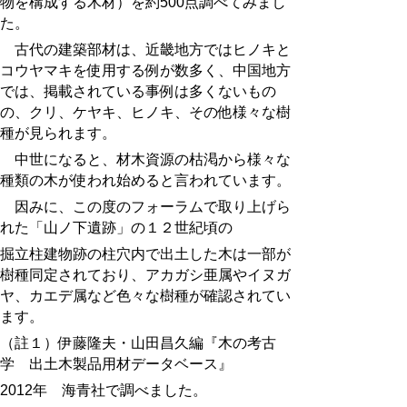
物を構成する木材）を約500点調べてみまし
た。
古代の建築部材は、近畿地方ではヒノキと
コウヤマキを使用する例が数多く、
中国地方
では、掲載されている事例は多くないもの
の、クリ、ケヤキ、ヒノキ、その他様々な樹
種が見られます。
中世になると、材木資源の枯渇から様々な
種類の木が使われ始めると言われています。
因みに、この度のフォーラムで取り上げら
れた「山ノ下遺跡」の１２世紀頃の
掘立柱建物跡の柱穴内で出土した木は一部が
樹種同定されており、アカガシ亜属やイヌガ
ヤ、カエデ属など色々な樹種が確認されてい
ます。
（註１）伊藤隆夫・山田昌久編『木の考古
学 出土木製品用材データベース』
2012年 海青社で調べました。