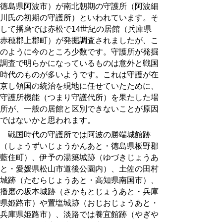
徳島県阿波市
）が南北朝期の守護所（阿波細
川氏の初期の守護所）といわれています。そ
して播磨では赤松で14世紀の居館（
兵庫県
赤穂郡上郡町
）が発掘調査されましたが、こ
のように今のところ少数です。守護所が発掘
調査で明らかになっているものは意外と戦国
時代のものが多いようです。これは守護が在
京し領国の統治を現地に任せていたために、
守護所機能（つまり守護代所）を果たした場
所が、一般の居館と区別できないことが原因
ではないかと思われます。
戦国時代の守護所では阿波の勝端
城館跡
（しょうずい
じょうかんあと
・徳島県板野郡
藍住町）、伊予の湯築城
跡
（ゆづき
じょうあ
と
・愛媛県松山市道後公園内）、土佐の田村
城
跡
（
たむらじょうあと
・
高知県南国市
）、
播磨の坂本
城跡
（
さかもとじょうあと・兵庫
県姫路市
）や置塩
城跡
（おじお
じょうあと・
兵庫県姫路市
）、淡路では養宜館
跡
（やぎや