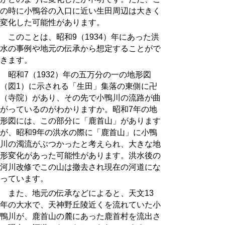
の時に小鴨谷の入口に近い生田周辺は大きく
変化した可能性があります。
このことは、昭和9（1934）年にあった洪
水の事例や地元の伝承から想定することがで
きます。
昭和7
（1932）年の五万分の一の地形図
（図1）に示される「生田」集落の東側に卍
（寺院）があり、その先で小鴨川の流路が曲
がっているのがわかりますか。昭和7年の地
形図には、この部分に「鹿首山」があります
が、昭和9年の洪水の際に「鹿首山」に小鴨
川の濁流がぶつかったと考えられ、大きな地
形変化があった可能性があります。洪水後の
河川改修でこの山は撤去され現在の河道にな
っています。
また、
地元の伝承などによると、天文13
年の大水で、天神野丘陵近くを流れていた小
鴨川が、鹿首山の麓にあった鹿首村を流出さ