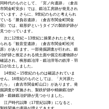
同時代のものとして、「宮ノ向遺跡」（倉吉
市関金町安歩）では、鍛冶工房跡が発見され
ています。さらに、9世紀のものと考えられ
ている「勝負谷遺跡」（倉吉市関金町関金
宿）では、箱形炉というタイプの製鉄炉跡が
見つかっています。
次に12世紀～13世紀に操業されたと考え
られる「観音堂遺跡」（倉吉市関金町松河
原）があります。一部発掘調査が行われ、鍛
冶炉跡と推定される焼土面や掘立柱建物跡が
確認され、椀形鍛冶滓・鍛冶滓等の鉄滓・羽
口が出土しました。
14世紀～15世紀のものは確認されていま
せん。16世紀のものとしては、「大河原た
たら」（倉吉市関金町山口）があります。発
掘調査が実施され、製鉄炉跡や精錬鍛冶炉
跡・鍛錬鍛冶炉跡が見つかりました。
江戸時代以降（17世紀以降）になると、
製鉄関連の遺跡が増えてきます。