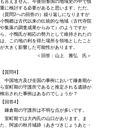
も言えません。今後伯耆国の地域史の中で慎
重に検討する必要があると思います。ただ、
（質問2への回答の）繰り返しになりますが
小鴨郷は古代以来の伝統的な地域（古代寺院
や集落の調査成果からみて）のようですか
ら、小鴨氏が相応の勢力として維持されたの
は、この地の利を得た場所を領地としたこと
が大きく影響した可能性があります。
＜回答：山上 雅弘 氏＞
【質問4】
中国地方及び全国の事例において鎌倉期か
ら室町期の守護所であると推定される遺跡が
検出された事例はあるのでしょうか？
【回答4】
鎌倉期の守護所は不明な点が多いです。
室町期では大内氏の山口があります。ま
た、阿波の秋月
城跡
（あきづきじょう
あと
・