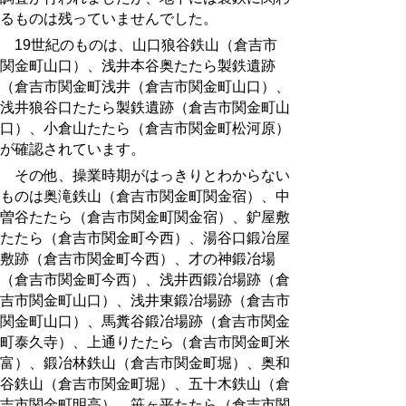
るものは残っていませんでした。
19
世紀のものは、山口狼谷鉄山（倉吉市
関金町山口）、浅井本谷奥たたら製鉄遺跡
（倉吉市関金町浅井（倉吉市関金町山口）、
浅井狼谷口たたら製鉄遺跡（倉吉市関金町山
口）、小倉山たたら（倉吉市関金町松河原）
が確認されています。
その他、操業時期がはっきりとわからない
ものは奥滝鉄山（倉吉市関金町関金宿）、中
曽谷たたら（倉吉市関金町関金宿）、鈩屋敷
たたら（倉吉市関金町今西）、湯谷口鍛冶屋
敷跡（倉吉市関金町今西）、才の神鍛冶場
（倉吉市関金町今西）、浅井西鍛冶場跡（倉
吉市関金町山口）、浅井東鍛冶場跡（倉吉市
関金町山口）、馬糞谷鍛冶場跡（倉吉市関金
町泰久寺）、上通りたたら（倉吉市関金町米
富）、鍛冶林鉄山（倉吉市関金町堀）、奥和
谷鉄山（倉吉市関金町堀）、五十木鉄山（倉
吉市関金町明高）、笹ヶ平たたら（倉吉市関