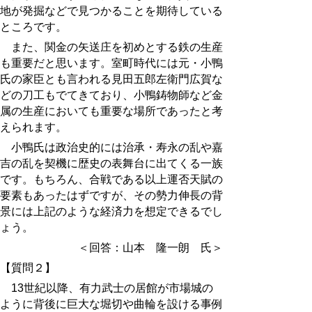
地が発掘などで見つかることを期待している
ところです。
また、関金の矢送庄を初めとする鉄の生産
も重要だと思います。室町時代には元・小鴨
氏の家臣とも言われる見田五郎左衛門広賀な
どの刀工もでてきており、小鴨鋳物師など金
属の生産においても重要な場所であったと考
えられます。
小鴨氏は政治史的には治承・寿永の乱や嘉
吉の乱を契機に歴史の表舞台に出てくる一族
です。もちろん、合戦である以上運否天賦の
要素もあったはずですが、その勢力伸長の背
景には上記のような経済力を想定できるでし
ょう。
＜回答：山本 隆一朗 氏＞
【質問２】
13世紀以降、有力武士の居館が市場城の
ように背後に巨大な堀切や曲輪を設ける事例