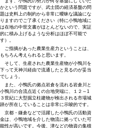
まず、小鴨氏の勢力が何を基盤にしていた
かという問題ですが、武士団の経済基盤の問
題は史料上の制約から非常に曖昧な議論にな
りますのでご了承ください（特に小鴨地域に
は在地の中世文書がほとんどないので、実証
的に積み上げるような分析はほぼ不可能で
す）。
ご指摘があった農業生産力ということは、
もちろん考えられると思います。
そして、生産された農業生産物が小鴨川を
下って天神川経由で流通したと見るのが妥当
でしょう。
また、小鴨氏の拠点岩倉を流れる岩倉川と
小鴨川の合流点近くの台地突端に、１２～1
３世紀に大型掘立柱建物が検出される市場城
跡
が所在していることは非常に示唆的です。
京都・鎌倉などで活躍した小鴨氏の活動資
金は、小鴨地域を介した物流に拠っていた可
能性が高いです。今後、津などの物資の集積