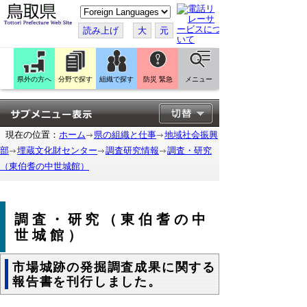
こ
の
ペ
読み上げ
大
元
ー
ジ
を
翻
訳
県外の方へ
分野で探す
組織で探す
防災 緊急
メニュー
す
る
現在の位置：
ホーム
県の組織と仕事
地域社会振興
部
埋蔵文化財センター
調査研究情報
調査・研究
（東伯耆の中世城館）
調査・研究（東伯耆の中
世城館）
市場城跡の発掘調査成果に関する
報告書を刊行しました。