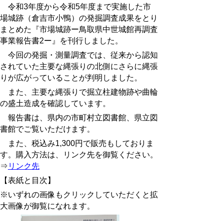
令和3年度から令和5年度まで実施した市
場城跡（倉吉市小鴨）の発掘調査成果をとり
まとめた『市場城跡ー鳥取県中世城館再調査
事業報告書2ー』を刊行しました。
今回の発掘・測量調査では、従来から認知
されていた主要な縄張りの北側にさらに縄張
りが広がっていることが判明しました。
また、主要な縄張りで掘立柱建物跡や曲輪
の盛土造成を確認しています。
報告書は、県内の
市町村立図書館、県立図
書館でご覧いただけます。
また、税込み1,300円で販売もしておりま
す。
購入方法は、リンク先を御覧ください。
⇒
リンク先
【表紙と目次】
※いずれの画像もクリックしていただくと拡
大画像が御覧になれます。