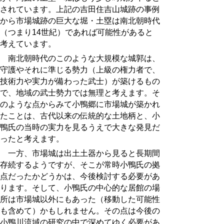
されています。上記の吉田住吉山城
跡
の事例
から市場城
跡
の巨大な堀・土塁は南北朝時代
（つまり14世紀）であれば可能性があると
考えています。
南北朝時代のこのような大規模な城郭は、
守護やそれに準じる勢力（上級の権力者で、
技術力や実力が備わった武士）が築けるもの
で、地域の武士勢力では無理と考えます。そ
のような点からみて小鴨郷に市場城が築かれ
たことは、古代以来の伝統的な土地柄と、小
鴨氏の当時の実力を見るうえで大きな発見だ
ったと考えます。
一方、市場城は出土土器から見ると長期間
存続するようですが、そこが常時小鴨氏の拠
点だったかどうかは、今後検討する必要があ
ります。そして、小鴨氏の中心的な居館の場
所は市場城以外にもあった（移動した可能性
も含めて）かもしれません。その点は今後の
小鴨川流域の研究の中で深めてゆく必要があ