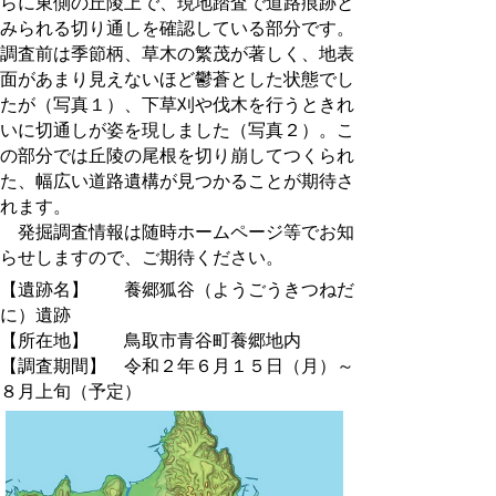
らに東側の丘陵上で、現地踏査で道路痕跡と
みられる切り通しを確認している部分です。
調査前は季節柄、草木の繁茂が著しく、地表
面があまり見えないほど鬱蒼とした状態でし
たが（写真１）、下草刈や伐木を行うときれ
いに切通しが姿を現しました（写真２）。こ
の部分では丘陵の尾根を切り崩してつくられ
た、幅広い道路遺構が見つかることが期待さ
れます。
発掘調査情報は随時ホームページ等でお知
らせしますので、ご期待ください。
【遺跡名】 養郷狐谷（ようごうきつねだ
に）遺跡
【所在地】 鳥取市青谷町養郷地内
【調査期間】 令和２年６月１５日（月）～
８月上旬（予定）