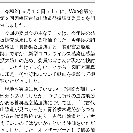
令和2年９月１２日（土）に、Web会議で
第２回因幡国古代山陰道発掘調査委員会を開
催しました。
今回の委員会の主なテーマは、今年度の発
掘調査成果に対する評価でした。今年度の調
査地は「養郷狐谷遺跡」と「養郷宮之脇遺
跡」ですが、新型コロナウイルス感染症感染
拡大防止のため、委員の皆さんに現地で検討
していただけていないことから、図面と写真
に加え、それぞれについて動画を撮影して御
覧いただきました。
現地を実際に見ていない中で判断が難しい
部分もありましたが、つづら折りの道路痕跡
がある養郷宮之脇遺跡については、「（古代
山陰道が見つかった）青谷横木遺跡からつな
がる古代道路跡であり、古代山陰道として考
えていいのではないか」という評価をいただ
きました。また、オブザーバーとして御参加