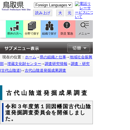
こ
の
ペ
読み上げ
大
元
ー
ジ
を
翻
訳
県外の方へ
分野で探す
組織で探す
防災 緊急
メニュー
す
る
現在の位置：
ホーム
県の組織と仕事
地域社会振興
部
埋蔵文化財センター
調査研究情報
調査・研究
(古代山陰道)
古代山陰道発掘成果調査
古代山陰道発掘成果調査
令和３年度第１回因幡国古代山陰
道発掘調査委員会を開催しまし
た。