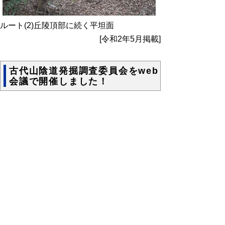
ルート(2)丘陵頂部に続く平坦面
[令和2年5月掲載]
古代山陰道発掘調査委員会をweb
会議で開催しました！
古代山陰道（青谷地域）の調査研究事業に
ついて、遺構の学術的な価値付けや発掘調査
計画や方針などを有識者の意見を伺う第１回
発掘調査委員会を開催しました。
日時 令和２年５月１５日（金）午後１時３
０分から午後２時４０分まで
出席者 発掘調査委員
委員長 久保穰二朗（元鳥取県埋蔵
文化財センター所長）
市大樹（大阪大学大学院教