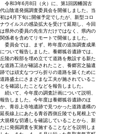
令和3年6月8日（火）に、第1回因幡国古
代山陰道発掘調査委員会を開催しました。当
初は4月下旬に開催予定でしたが、新型コロ
ナウイルスの感染拡大を受けて延期し、今回
は県外の委員の先生方だけではなく、県内の
関係者を含めてリモートで開催しました。
委員会では、まず、昨年度の追加調査成果
について報告しました。養郷狐谷遺跡では、
丘陵の鞍部を埋め立てて道路を敷設する新た
な道路工法が確認されたこと、養郷宮之脇遺
跡では頑丈なつづら折りの道路を築くために
道路盛土にさまざまな工夫が施されているこ
とを確認したことなどを報告しました。
続いて、今年度の調査計画について説明、
報告しました。今年度は養郷狐谷遺跡のほ
か、青谷上寺地遺跡で見つかった道路遺構の
延長線上にあたる青谷西側丘陵でも尾根上で
大規模な切通しを確認していることから、新
たに発掘調査を実施することなどを説明しま