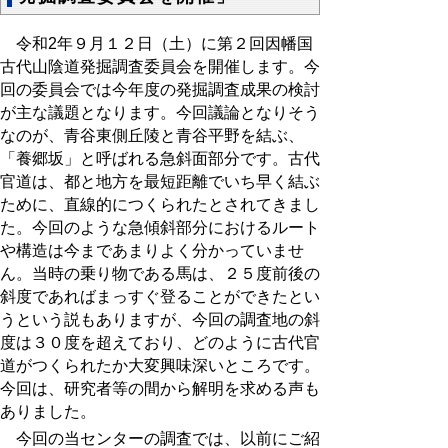
令和2年９月１２日（土）に第２回因幡国
古代山陰道発掘調査委員会を開催します。今
回の委員会では今年度の発掘調査成果の検討
が主な議題となります。今回議論となりそう
なのが、青谷東側丘陵と青谷平野を結ぶ、
「養郷坂」と呼ばれる急斜面部分です。古代
官道は、都と地方を最短距離でいち早く結ぶ
ために、直線的につくられたとされてきまし
た。今回のような急傾斜部分におけるルート
や構造は今まであまりよく分かっていませ
ん。当時の乗り物である馬は、２５度前後の
斜度であればまっすぐ登ることができたとい
うという説もありますが、今回の調査地の斜
度は３０度を超えており、どのように古代官
道がつくられたか大変興味深いところです。
今回は、研究者等の間から解明を求める声も
ありました。
今回の当センターの調査では、以前にご紹