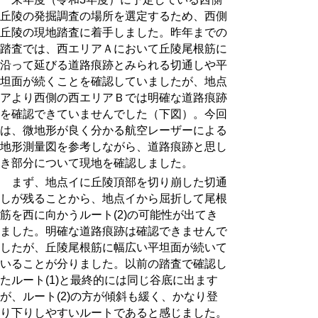
丘陵の発掘調査の場所を選定するため、西側
丘陵の現地踏査に着手しました。昨年までの
踏査では、西エリアＡにおいて丘陵尾根筋に
沿って延びる道路痕跡とみられる切通しや平
坦面が続くことを確認していましたが、地点
アより西側の西エリアＢでは明確な道路痕跡
を確認できていませんでした（下図）。今回
は、微地形が良く分かる航空レーザーによる
地形測量図を参考しながら、道路痕跡と思し
き部分について現地を確認しました。
まず、地点イに丘陵頂部を切り崩した切通
しが残ることから、地点イから屈折して尾根
筋を西に向かうルート(2)の可能性が出てき
ました。明確な道路痕跡は確認できませんで
したが、丘陵尾根筋に幅広い平坦面が続いて
いることが分りました。以前の踏査で確認し
たルート(1)と最終的には同じ谷底に出ます
が、ルート(2)の方が傾斜も緩く、かなり登
り下りしやすいルートであると感じました。