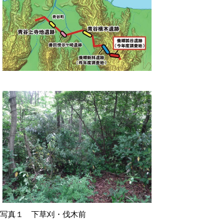
写真１ 下草刈・伐木前