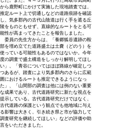
した。また、４～５月に行った鳥取市気高町
から鹿野町にかけて実施した現地踏査では、
推定ルート上で切通しなどの道路痕跡を確認
し、気多郡内の古代山陰道は行く手を遮る丘
陵をものともせず、直線的なルートをとる可
能性が高まってきたことを報告しました。
委員の先生方からは、「養郷狐谷遺跡の鞍
部を埋め立てた道路盛土は土嚢（どのう）を
使っている可能性もあるのではないか。今年
度の調査で盛土構造をしっかり解明してほし
い」、「青谷についてはほぼ路線が確定しつ
つあるが、踏査により気多郡内のさらに広範
囲におけるルートも推定できるようになっ
た」、「山間部の調査は他には例のない重要
な成果であり、古代道路研究に新たな視点を
提示している。古代道路研究だけではなく、
古代道路の保護という観点でも他地域に与え
る影響は大きく、引き続き県と市が協力して
調査研究を継続してほしい」などの評価や助
言をいただきました。