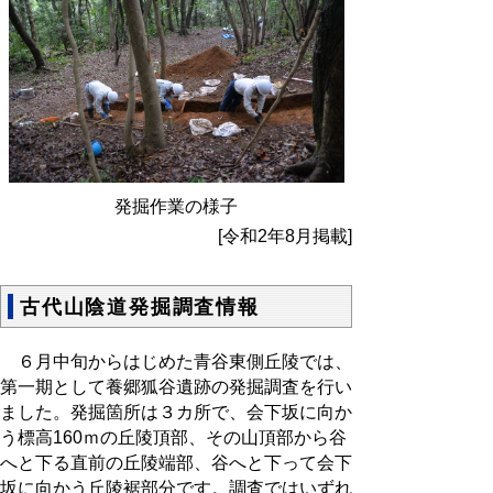
発掘作業の様子
[令和2年8月掲載]
古代山陰道発掘調査情報
６月中旬からはじめた青谷東側丘陵では、
第一期として養郷狐谷遺跡の発掘調査を行い
ました。発掘箇所は３カ所で、会下坂に向か
う標高160ｍの丘陵頂部、その山頂部から谷
へと下る直前の丘陵端部、谷へと下って会下
坂に向かう丘陵裾部分です。調査ではいずれ