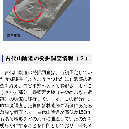
古代山陰道の発掘調査情報（２）
古代山陰道の発掘調査は、当初予定してい
た養郷狐谷（ようごうきつねだに）遺跡の調
査を終え、青谷平野へと下る養郷坂（ようご
うざか）部分（養郷宮之脇（みやのわき）遺
跡）の調査に移行しています。この部分は、
昨年度調査した養郷新林遺跡の西側にあたる
急峻な斜面地で、
古代山陰道
が
高低差
150
m
もある地形をどのように通過
していたのかを
明らかにすることを目的としており、研究者