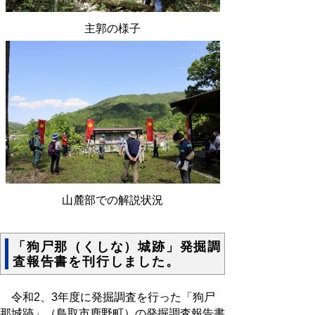
主郭の様子
山麓部での解説状況
「狗尸那（くしな）城跡」発掘調
査報告書を刊行しました。
令和2、3年度に発掘調査を行った「狗尸
那城跡」（鳥取市鹿野町）の発掘調査報告書