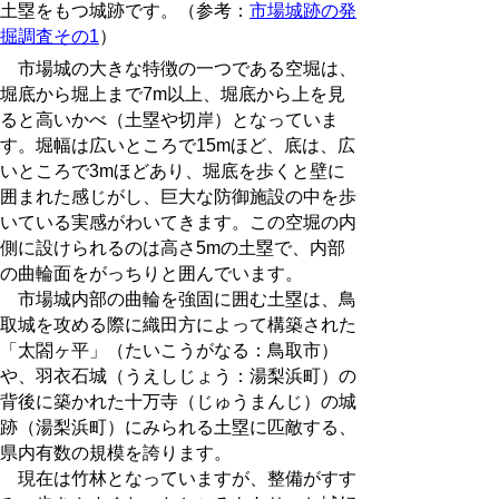
土塁をもつ城跡です。（参考：
市場城跡の発
掘調査その1
）
市場城の大きな特徴の一つである空堀は、
堀底から堀上まで7m以上、堀底から上を見
ると高いかべ（土塁や切岸）となっていま
す。堀幅は広いところで15mほど、底は、広
いところで3mほどあり、堀底を歩くと壁に
囲まれた感じがし、巨大な防御施設の中を歩
いている実感がわいてきます。この空堀の内
側に設けられるのは高さ5mの土塁で、内部
の曲輪面をがっちりと囲んでいます。
市場城内部の曲輪を強固に囲む土塁は、鳥
取城を攻める際に織田方によって構築された
「太閤ヶ平」（たいこうがなる：鳥取市）
や、羽衣石城（うえしじょう：湯梨浜町）の
背後に築かれた十万寺（じゅうまんじ）の城
跡（湯梨浜町）にみられる土塁に匹敵する、
県内有数の規模を誇ります。
現在は竹林となっていますが、整備がすす