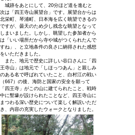
城跡をあとにして、20分ほど道を進むと
次は「四王寺山展望台」です。展望台からは
北栄町、琴浦町、日本海を広く眺望できるの
ですが、曇天のため少し残念な眺望となって
しまいました。しかし、眺望した参加者から
は「いい場所だから寺や城がつくられたんで
すね」、と立地条件の良さに納得された感想
をいただきました。
また、地元で歴史に詳しい谷口さんに「四
王寺山」は地元で「しほっつあん」と親しみ
のある名で呼ばれていたこと、白村江の戦い
（667）の後、海防と国家の安全を願って
「四王寺」がこの山に建てられたこと、戦時
中に塹壕が設けられたことなど、四王寺山に
まつわる深い歴史について楽しく解説いただ
き、内容の充実したウォークとなりました。