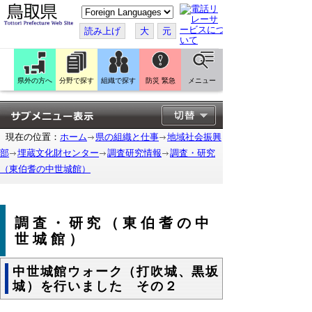
こ
の
ペ
読み上げ
大
元
ー
ジ
を
翻
訳
県外の方へ
分野で探す
組織で探す
防災 緊急
メニュー
す
る
現在の位置：
ホーム
県の組織と仕事
地域社会振興
部
埋蔵文化財センター
調査研究情報
調査・研究
（東伯耆の中世城館）
調査・研究（東伯耆の中
世城館）
中世城館ウォーク（打吹城、黒坂
城）を行いました その２