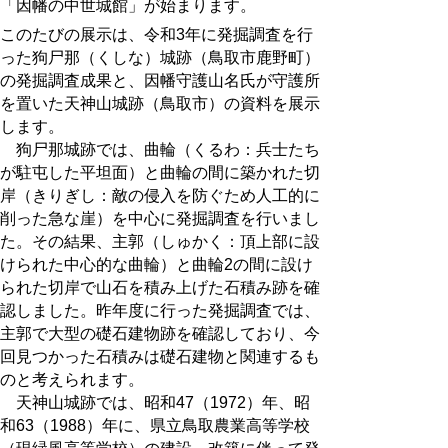
「因幡の中世城館」が始まります。
このたびの展示は、令和3年に発掘調査を行
った狗尸那（くしな）城跡（鳥取市鹿野町）
の発掘調査成果と、因幡守護山名氏が守護所
を置いた天神山城跡（鳥取市）の資料を展示
します。
狗尸那城跡では、曲輪（くるわ：兵士たち
が駐屯した平坦面）と曲輪の間に築かれた切
岸（きりぎし：敵の侵入を防ぐため人工的に
削った急な崖）を中心に発掘調査を行いまし
た。その結果、主郭（しゅかく：頂上部に設
けられた中心的な曲輪）と曲輪2の間に設け
られた切岸で山石を積み上げた石積み跡を確
認しました。昨年度に行った発掘調査では、
主郭で大型の礎石建物跡を確認しており、今
回見つかった石積みは礎石建物と関連するも
のと考えられます。
天神山城跡では、昭和47（1972）年、昭
和63（1988）年に、県立鳥取農業高等学校