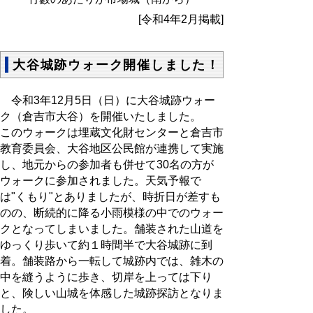
[令和4年2月掲載]
大谷城跡ウォーク開催しました！
令和3年12月5日（日）に大谷城跡ウォー
ク（倉吉市大谷）を開催いたしました。
このウォークは埋蔵文化財センターと倉吉市
教育委員会、大谷地区公民館が連携して実施
し、地元からの参加者も併せて30名の方が
ウォークに参加されました。天気予報で
は"くもり"とありましたが、時折日が差すも
のの、断続的に降る小雨模様の中でのウォー
クとなってしまいました。舗装された山道を
ゆっくり歩いて約１時間半で大谷城跡に到
着。舗装路から一転して城跡内では、雑木の
中を縫うように歩き、切岸を上っては下り
と、険しい山城を体感した城跡探訪となりま
した。