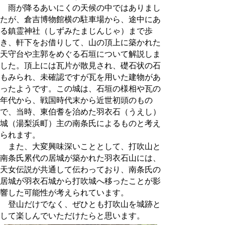
雨が降るあいにくの天候の中ではありまし
たが、倉吉博物館横の駐車場から、途中にあ
る鎮霊神社（しずみたまじんじゃ）まで歩
き、軒下をお借りして、山の頂上に築かれた
天守台や主郭をめぐる石垣について解説しま
した。頂上には瓦片が散見され、礎石状の石
もみられ、未確認ですが瓦を用いた建物があ
ったようです。この城は、石垣の様相や瓦の
年代から、戦国時代末から近世初頭のもの
で、当時、東伯耆を治めた羽衣石（うえし）
城（湯梨浜町）主の南条氏によるものと考え
られます。
また、大変興味深いこととして、打吹山と
南条氏累代の居城が築かれた羽衣石山には、
天女伝説が共通して伝わっており、南条氏の
居城が羽衣石城から打吹城へ移ったことが影
響した可能性が考えられています。
登山だけでなく、ぜひとも打吹山を城跡と
して楽しんでいただけたらと思います。