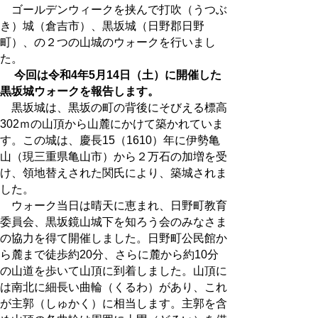
ゴールデンウィークを挟んで打吹（うつぶ
き）城（倉吉市）、黒坂城（日野郡日野
町）、の２つの山城のウォークを行いまし
た。
今回は令和4年5月14日（土）に開催した
黒坂城ウォークを報告します。
黒坂城は、黒坂の町の背後にそびえる標高
302ｍの山頂から山麓にかけて築かれていま
す。この城は、慶長15（1610）年に伊勢亀
山（現三重県亀山市）から２万石の加増を受
け、領地替えされた関氏により、築城されま
した。
ウォーク当日は晴天に恵まれ、日野町教育
委員会、黒坂鏡山城下を知ろう会のみなさま
の協力を得て開催しました。日野町公民館か
ら麓まで徒歩約20分、さらに麓から約10分
の山道を歩いて山頂に到着しました。山頂に
は南北に細長い曲輪（くるわ）があり、これ
が主郭（しゅかく）に相当します。主郭を含