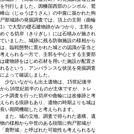
を刊行しました。因幡国西部のシンボル、鷲
峰山（じゅうぼうさん）の中腹に築かれた狗
尸那城跡の発掘調査では、頂上の主郭（曲輪
1）で大型の礎石建物跡がみつかり、主郭を
めぐる切岸（きりぎし）には石積みが施され
ていました。城跡に残る防御施設の様相から
は、臨戦態勢に置かれた城との認識が妥当と
考えられる一方で、主郭を中心とする主要部
は建物跡をはじめ石材を用いた施設が配置さ
れるという、アンバランスな状況を発掘調査
によって確認しました。
少ないながらも出土遺物は、15世紀後半
から16世紀前半のものが主体ですが、トレ
ンチ調査を行った切岸や曲輪には改修跡と考
えられる痕跡もあり、遺物の時期よりも城は
長い期間機能したと考えられます。
また、城の立地、調査で得られた遺構、遺
物の様相から中世のある段階に狗尸那城が
「鹿野城」と呼ばれた可能性も考えられるな