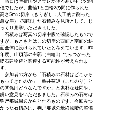
当日は時折雨やアラレが降る寒い中での開
催でしたが、曲輪1と曲輪2の間に作られた
高さ5mの切岸（きりぎし：人工的に削った
急な崖）で確認した石積みを見所として、じ
っくり見学いただきました。
石積みは写真の切岸中腹で確認したもので
すが、もともとはこの切岸の西面と南面の斜
面全体に設けられていたと考えています。昨
年度、山頂部の主郭（曲輪1）でみつかった
礎石建物跡と関連する可能性が考えられま
す。
参加者の方から「石積みの石材はどこから
もってきたのか」「亀井
茲
矩（これのり）と
の関係はどうなんですか」と素朴な疑問や、
鋭い意見をいただきました。石積みの石材は
狗尸那城周辺からとれるものです。今回みつ
かった石積みは、狗尸那城の最終段階の整備
と推定されるため、亀井氏との関連性も考え
ていく必要があります。