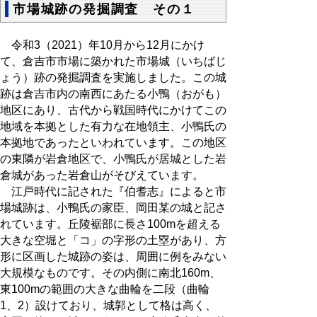
市場城跡の発掘調査 その１
令和3（2021）年10月から12月にかけ
て、倉吉市市場に築かれた市場城（いちばじ
ょう）跡の発掘調査を実施しました。この城
跡は倉吉市内の南西にあたる小鴨（おがも）
地区にあり、古代から戦国時代にかけてこの
地域を本拠とした有力な在地領主、小鴨氏の
本拠地であったといわれています。この地区
の東隣が岩倉地区で、小鴨氏が居城とした岩
倉城があった岩倉山がそびえています。
江戸時代に記された『伯耆志』によると市
場城跡は、小鴨氏の家臣、岡田某の城と記さ
れています。丘陵裾部に長さ100mを超える
大きな空堀と「コ」の字形の土塁があり、方
形に区画した城跡の姿は、周囲に例をみない
大規模なものです。その内側に南北160m、
東100mの範囲の大きな曲輪を二段（曲輪
1、2）設けており、城郭として格は高く、