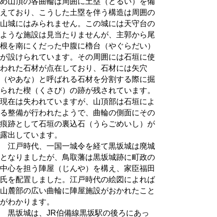
め山頂の各曲輪は周囲に土塁（どるい）を備
えており、こうした土塁を伴う構造は周囲の
山城にはみられません。この城には天守台の
ような施設は見当たりませんが、主郭から尾
根を南にくだった中腹に櫓台（やぐらだい）
が設けられています。その周囲には石垣に使
われた石材が点在しており、石材には矢穴
（やあな）と呼ばれる石材を分割する際に掘
られた楔（くさび）の跡が残されています。
現在は失われていますが、山頂部は石垣によ
る整備が行われたようで、曲輪の側面にその
痕跡として石垣の裏込石（うらごめいし）が
露出しています。
江戸時代、一国一城令を経て黒坂城は廃城
となりましたが、鳥取藩は黒坂城跡に町政の
中心を担う陣屋（じんや）を構え、家臣福田
氏を配置しました。江戸時代の絵図によれば
山麓部の広い曲輪に陣屋施設がおかれたこと
がわかります。
黒坂城は、JR伯備線黒坂駅の後ろにあっ