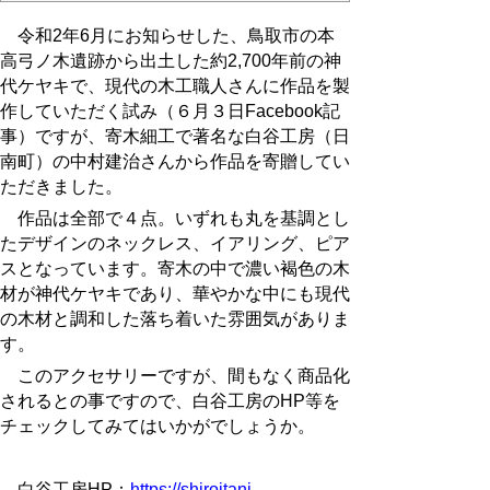
令和2年6月にお知らせした、鳥取市の本
高弓ノ木遺跡から出土した約
2,700
年前の神
代ケヤキで、現代の木工職人さんに作品を製
作していただく試み（６月３日
Facebook
記
事）ですが、寄木細工で著名な白谷工房（日
南町）の中村建治さんから作品を寄贈してい
ただきました。
作品は全部で４点。いずれも丸を基調とし
たデザインのネックレス、イアリング、ピア
スとなっています。寄木の中で濃い褐色の木
材が神代ケヤキであり、華やかな中にも現代
の木材と調和した落ち着いた雰囲気がありま
す。
このアクセサリーですが、間もなく商品化
されるとの事ですので、白谷工房の
HP
等を
チェックしてみてはいかがでしょうか。
白谷工房
HP
：
https://shiroitani-