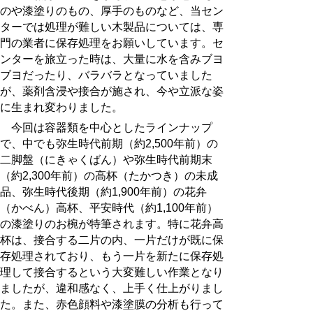
のや漆塗りのもの、厚手のものなど、当セン
ターでは処理が難しい木製品については、専
門の業者に保存処理をお願いしています。セ
ンターを旅立った時は、大量に水を含みブヨ
ブヨだったり、バラバラとなっていました
が、薬剤含浸や接合が施され、今や立派な姿
に生まれ変わりました。
今回は容器類を中心としたラインナップ
で、中でも弥生時代前期（約
2,500
年前）の
二脚盤（にきゃくばん）や弥生時代前期末
（約
2,300
年前）の高杯（たかつき）の未成
品、弥生時代後期（約
1,900
年前）の花弁
（かべん）高杯、平安時代（約
1,100
年前）
の漆塗りのお椀が特筆されます。特に花弁高
杯は、接合する二片の内、一片だけが既に保
存処理されており、もう一片を新たに保存処
理して接合するという大変難しい作業となり
ましたが、違和感なく、上手く仕上がりまし
た。また、赤色顔料や漆塗膜の分析も行って