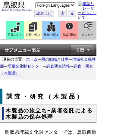
こ
の
ペ
読み上げ
大
元
ー
ジ
を
翻
訳
県外の方へ
分野で探す
組織で探す
防災 緊急
メニュー
す
る
現在の位置：
ホーム
県の組織と仕事
地域社会振興
部
埋蔵文化財センター
調査研究情報
調査・研究
（木製品）
調査・研究（木製品）
木製品の旅立ち−業者委託による
木製品の保存処理
鳥取県埋蔵文化財センターでは、鳥取西道