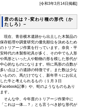
[令和3年3月14日掲載]
君の名は？-変わり種の形代（か
たしろ）−
現在、青谷横木遺跡から出土した木製品の
保存処理や調査研究の優先順位を決めるため
のトリアージ作業を行っています。奈良・平
安時代の木製祭祀具が多く、その中でも人形
や馬形といった人や動物の形を模した形代が
中心的なものになります。特に馬形の点数が
多い点はこの遺跡の特徴です。また数は少な
いものの、馬だけでなく、新年早々にお伝え
した牛と考えられるもの（１月３日
Facebook
記事）や、蛇のようなものもあり
ます。
そんな中、今年度のトリアージ作業中に
「これは一体…？」とも言うべき妙な形代が