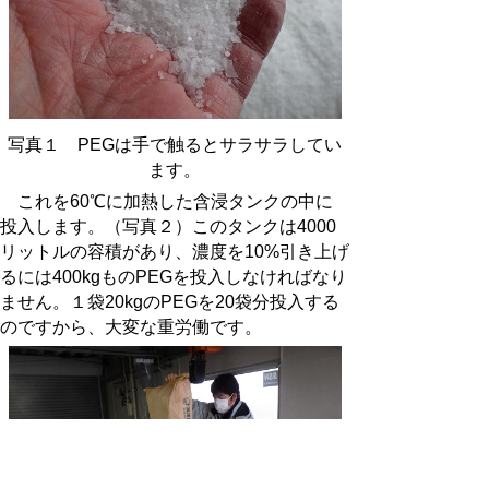
写真１
PEG
は手で触るとサラサラしてい
ます。
これを
60
℃に加熱した含浸タンクの中に
投入します。（写真２）このタンクは
4000
リットルの容積があり、濃度を
10%
引き上げ
るには
400kg
もの
PEG
を投入しなければなり
ません。１袋
20kg
の
PEG
を
20
袋分投入する
のですから、大変な重労働です。