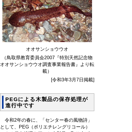
オオサンショウウオ
（鳥取県教育委員会
2007
『特別天然記念物
オオサンショウウオ調査事業報告書』より転
載）
[令和3年3月7日掲載]
PEGによる木製品の保存処理が
進行中です
令和2年の春に、「センター春の風物詩」
として、
PEG
（ポリエチレングリコール）