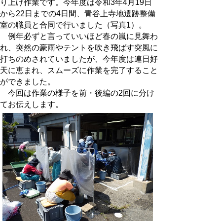
り上げ作業です。今年度は令和3年4月19日
から22日までの4日間、青谷上寺地遺跡整備
室の職員と合同で行いました（写真1）。
例年必ずと言っていいほど春の嵐に見舞わ
れ、突然の豪雨やテントを吹き飛ばす突風に
打ちのめされていましたが、今年度は連日好
天に恵まれ、スムーズに作業を完了すること
ができました。
今回は作業の様子を前・後編の2回に分け
てお伝えします。