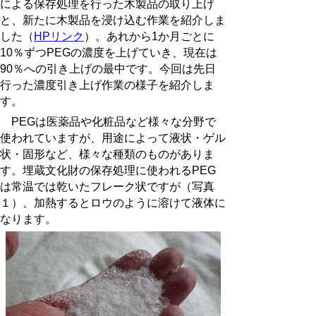
による保存処理を行った木製品の取り上げ
と、新たに木製品を浸け込む作業を紹介しま
した（
HP
リンク
）。あれから
1
か月ごとに
10
％ずつ
PEG
の濃度を上げていき、現在は
90
％への引き上げの最中です。今回は先日
行った濃度引き上げ作業の様子を紹介しま
す。
PEG
は医薬品や化粧品など様々な分野で
使われていますが、用途によって液状・ゲル
状・固形など、様々な種類のものがありま
す。埋蔵文化財の保存処理に使われる
PEG
は常温では乾いたフレーク状ですが（写真
１）、加熱するとロウのように溶けて液体に
なります。