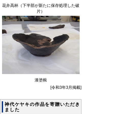
花弁高杯（下半部が新たに保存処理した破
片）
漆塗椀
[令和3年3月掲載]
神代ケヤキの作品を寄贈いただき
ました