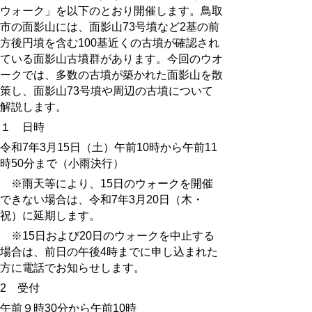
ウォーク」を以下のとおり開催します。鳥取
市の面影山には、面影山
73
号墳など
2
基の前
方後円墳を含む
100
基近くの古墳が確認され
ている面影山古墳群があります。今回のウオ
ークでは、多数の古墳が築かれた面影山を散
策し、面影山
73
号墳や周辺の古墳について
解説します。
１ 日時
令和
7
年
3
月
15
日（土）午前
10
時から午前
11
時
50
分まで（小雨決行）
※雨天等により、
15
日のウォークを開催
できない場合は、令和
7
年
3
月
20
日（木・
祝）に延期します。
※
15
日および
20
日のウォークを中止する
場合は、前日の午後
4
時までに申し込まれた
方に電話でお知らせします。
2
受付
午前９時
30
分から午前
10
時