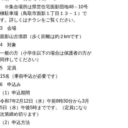
※集合場所は県営住宅面影団地
48
－
10
号
棟駐車場（鳥取市面影１丁目１３－１）で
す。詳しくはチラシをご覧ください。
3
会場
面影山古墳群（歩く距離は約２kmです）
4
対象
一般の方（小学生以下の場合は保護者の方が
同伴してください）
5
定員
15
名（事前申込が必要です）
6
申込み
（
1
）申込期間
令和
7
年
2
月
12
日（水）午前
8
時
30
分から
3
月
5
日（水）午後
5
時までです。（定員になり
次第締め切ります）
（
2
）申込方法