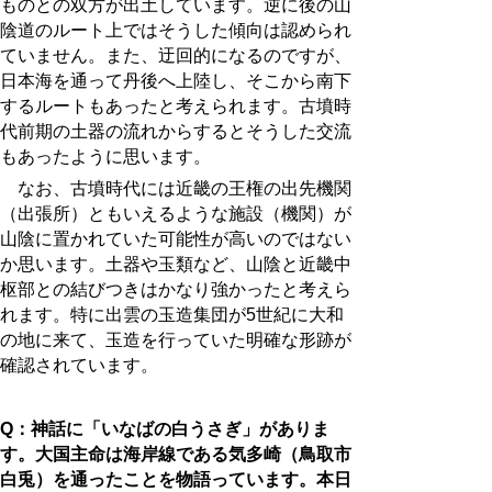
ものとの双方が出土しています。逆に後の山
陰道のルート上ではそうした傾向は認められ
ていません。また、迂回的になるのですが、
日本海を通って丹後へ上陸し、そこから南下
するルートもあったと考えられます。古墳時
代前期の土器の流れからするとそうした交流
もあったように思います。
なお、古墳時代には近畿の王権の出先機関
（出張所）ともいえるような施設（機関）が
山陰に置かれていた可能性が高いのではない
か思います。土器や玉類など、山陰と近畿中
枢部との結びつきはかなり強かったと考えら
れます。特に出雲の玉造集団が5世紀に大和
の地に来て、玉造を行っていた明確な形跡が
確認されています。
Q：神話に「いなばの白うさぎ」がありま
す。大国主命は海岸線である気多崎（鳥取市
白兎）を通ったことを物語っています。本日