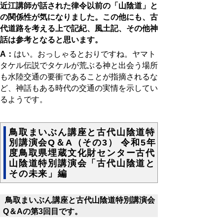
近江講師が話された律令以前の「山陰道」と
の関係性が気になりました。この他にも、古
代道路を考える上で記紀、風土記、その他神
話は参考となると思います。
A：
はい。おっしゃるとおりですね。ヤマト
タケル伝説でタケルが荒ぶる神と出会う場所
も水陸交通の要衝であることが指摘されるな
ど、神話もある時代の交通の実情を示してい
るようです。
鳥取まいぶん講座と古代山陰道特
別講演会Q＆A（その3） 令和5年
度鳥取県埋蔵文化財センター古代
山陰道特別講演会「古代山陰道と
その未来」編
鳥取まいぶん講座と古代山陰道特別講演会
Q
＆
A
の第
3
回目です。