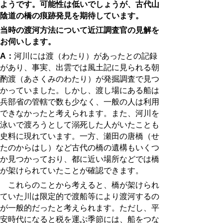
ようです。可能性は低いでしょうが、古代山
陰道の橋の痕跡発見を期待しています。
当時の渡河方法について近江調査官の見解を
お伺いします。
A：
河川には渡（わたり）があったとの記録
があり、事実、出雲では風土記に見られる朝
酌渡（あさくみのわたり）が発掘調査で見つ
かっていました。しかし、渡し場にある船は
兵部省の管轄で数も少なく、一般の人は利用
できなかったと考えられます。また、河川を
泳いで渡ろうとして溺死した人がいたことも
史料に現れています。一方、瀬田の唐橋（せ
たのからはし）など古代の橋の遺構もいくつ
か見つかっており、都に近い場所などでは橋
が架けられていたことが確認できます。
これらのことから考えると、橋が架けられ
ていた川は限定的で渡船等により渡河するの
が一般的だったと考えられます。ただし、平
安時代になると税を運ぶ季節には、船をつな