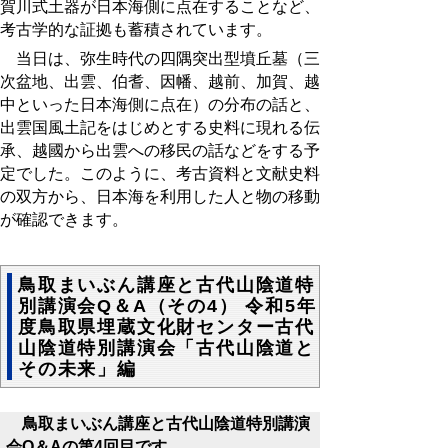
賀川式土器が日本海側に点在することなど、
考古学的な証拠も蓄積されています。
当日は、弥生時代の四隅突出型墳丘墓（三
次盆地、出雲、伯耆、因幡、越前、加賀、越
中といった日本海側に点在）の分布の話と、
出雲国風土記をはじめとする史料に現れる伝
承、越國から出雲への移民の話などをする予
定でした。このように、考古資料と文献史料
の双方から、日本海を利用した人と物の移動
が確認できます。
鳥取まいぶん講座と古代山陰道特
別講演会Q＆A（その4） 令和5年
度鳥取県埋蔵文化財センター古代
山陰道特別講演会「古代山陰道と
その未来」編
鳥取まいぶん講座と古代山陰道特別講演
会Q＆Aの第4回目です。