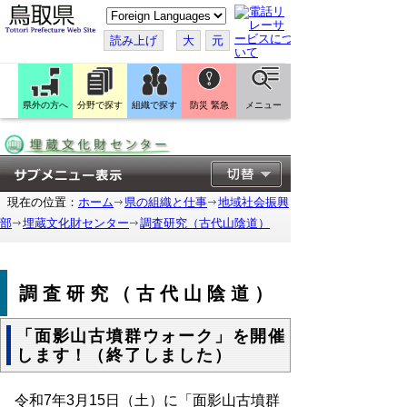
こ
の
ペ
読み上げ
大
元
ー
ジ
を
翻
訳
県外の方へ
分野で探す
組織で探す
防災 緊急
メニュー
す
る
現在の位置：
ホーム
県の組織と仕事
地域社会振興
部
埋蔵文化財センター
調査研究（古代山陰道）
調査研究（古代山陰道）
「面影山古墳群ウォーク」を開催
します！（終了しました）
令和
7
年
3
月
15
日（土）に「面影山古墳群