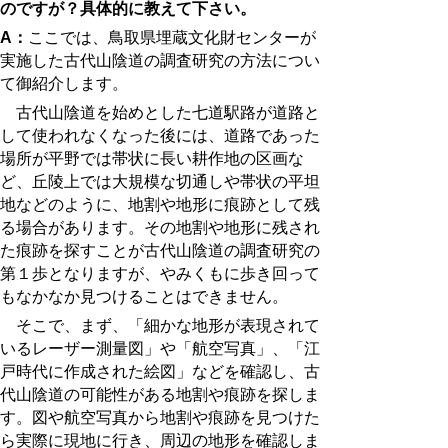
のですが？具体的に教えて下さい。
A：
ここでは、鳥取県埋蔵文化財センターが
実施した古代山陰道の調査研究の方法につい
て御紹介します。
古代山陰道を始めとした七道駅路が道路と
して使われなくなった後には、道路であった
場所が平野では帯状に長い耕作地の区画な
ど、丘陵上では大規模な切通しや帯状の平坦
地などのように、地割や地形に痕跡として残
る場合があります。その地割や地形に残され
た痕跡を探すことが古代山陰道の調査研究の
第１歩となりますが、やみくもに歩き回って
もなかなか見つけることはできません。
そこで、まず、「細かな地形が表現されて
いるレーザー測量図」や「航空写真」、「江
戸時代に作成された絵図」などを確認し、古
代山陰道の可能性がある地割や痕跡を探しま
す。図や航空写真から地割や痕跡を見つけた
ら実際に現地に行き、周辺の地形を確認しま