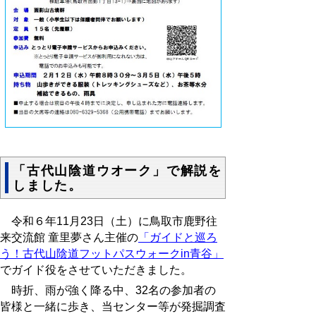
「古代山陰道ウオーク」で解説を
しました。
令和６年11月23日（土）に
鳥取市鹿野往
来交流館 童里夢さん主催の
「ガイドと巡ろ
う！古代山陰道フットパスウォークin青谷」
でガイド役をさせていただきました。
時折、雨が強く降る中、32名の参加者の
皆様と一緒に歩き、当センター等が発掘調査