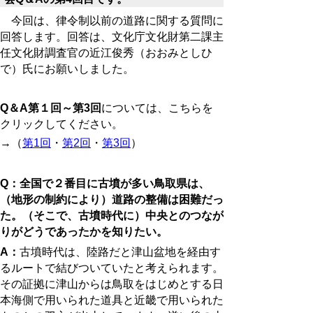
今回は、律令制以前の道路に関
する質問に
回答します。回答は、文化庁文化財第二課主
任文化財調査官の近江俊秀（おおみとしひ
で）氏にお願いしました。
Q＆A第１回～第3回
については、こちらを
クリックしてください。
→（
第1回
・
第2回
・
第3回
）
Q：全国で２番目に古墳が多い鳥取県は、
（地形の制約により）道路の整備は困難だっ
た。（そこで、古墳時代に）中央とのつなが
りがどうであったかを知りたい。
A：
古墳時代は、陸路だと津山盆地を経由す
るルートで結びついていたと考えられます。
その証拠に津山からは鳥取をはじめとする日
本海側で用いられた道具と近畿で用いられた