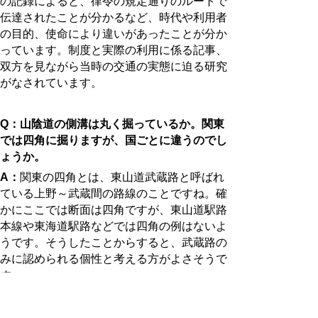
の記録によると、律令の規定通りのルートで
伝達されたことが分かるなど、時代や利用者
の目的、使命により違いがあったことが分か
っています。制度と実際の利用に係る記事、
双方を見ながら当時の交通の実態に迫る研究
がなされています。
Q：山陰道の側溝は丸く掘っているか。関東
では四角に掘りますが、国ごとに違うのでし
ょうか。
A：
関東の四角とは、東山道武蔵路と呼ばれ
ている上野～武蔵間の路線のことですね。確
かにここでは断面は四角ですが、東山道駅路
本線や東海道駅路などでは四角の例はないよ
うです。そうしたことからすると、武蔵路の
みに認められる個性と考える方がよさそうで
す。
ちなみに、武蔵路は７世紀後半に造られて
から、９世紀に道幅を縮小していますが、