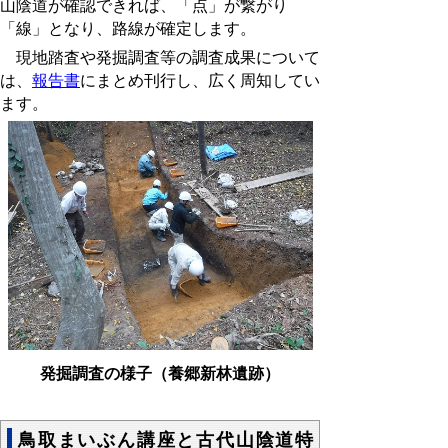
山陰道が確認できれば、「点」が繋がり
「線」となり、路線が確定します。
現地踏査や発掘調査等の調査成果について
は、
報告書
にまとめ刊行
し、広く周知してい
ます。
発掘調査の様子（養郷新林遺跡）
鳥取まいぶん講座と古代山陰道特