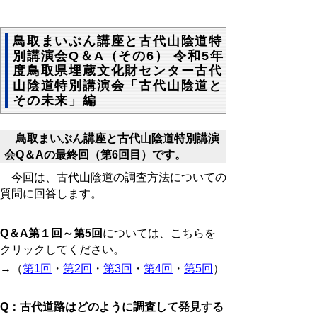
鳥取まいぶん講座と古代山陰道特
別講演会Q＆A（その6） 令和5年
度鳥取県埋蔵文化財センター古代
山陰道特別講演会「古代山陰道と
その未来」編
鳥取まいぶん講座と古代山陰道特別講演
会Q＆Aの最終回（第6回目）です。
今回は、古代山陰道の調査方法についての
質問に回答します。
Q＆
A
第１回～第
5
回
については、こちらを
クリックしてください。
→（
第1回
・
第2回
・
第3回
・
第4回
・
第5回
）
Q：古代道路はどのように調査して発見する