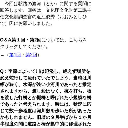
今回は駅路の渡河（とか）に関する質問に
回答します。回答は、文化庁文化財第二課主
任文化財調査官の近江俊秀（おおみとしひ
で）氏にお願いしました。
Q＆A第１回・第2回
については、こちらを
クリックしてください。
→（
第1回
・
第2回
）
Q：季節によって川は氾濫し、絶えず場所を
変え蛇行して流れていたでしょう。当時は川
幅が狭く、
水深が浅い小河川であったと推定
されますから、渡し船はなく、杭を打ち、板
を渡した打橋とか
棚橋と呼ばれた小規模な橋
であったと考えられます。時には、状況に応
じて数十歩程度は河川敷
を歩いた所があった
かもしれません。旧暦の９月半ばから１か月
半程度の間に道路と橋が集中的
に修理された