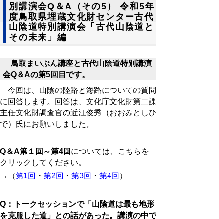
別講演会Q＆A（その5） 令和5年
度鳥取県埋蔵文化財センター古代
山陰道特別講演会「古代山陰道と
その未来」編
鳥取まいぶん講座と古代山陰道特別講演
会Q＆Aの第5回目です。
今回は、山陰の陸路と海路についての質問
に回答します。回答は、文化庁文化財第二課
主任文化財調査官の近江俊秀（おおみとしひ
で）氏にお願いしました。
Q＆
A
第１回～第
4
回
については、こちらを
クリックしてください。
→（
第1回
・
第2回
・
第3回
・
第4回
）
Q：トークセッションで「山陰道は最も地形
を克服した道」との話があった。講演の中で