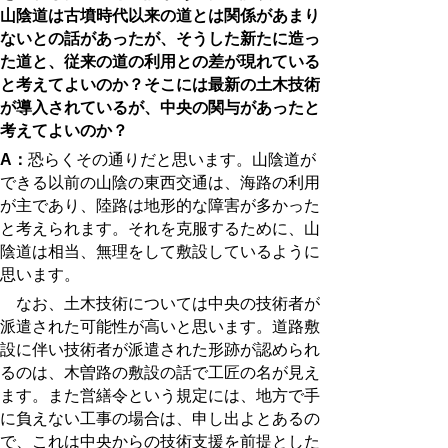
山陰道は古墳時代以来の道とは関係があまり
ないとの話があったが、そうした新たに造っ
た道と、従来の道の利用との差が現れている
と考えてよいのか？そこには最新の土木技術
が導入されているが、中央の関与があったと
考えてよいのか？
A：
恐らくその通りだと思います。山陰道が
できる以前の山陰の東西交通は、海路の利用
が主であり、陸路は地形的な障害が多かった
と考えられます。それを克服するために、山
陰道は相当、無理をして敷設しているように
思います。
なお、土木技術については中央の技術者が
派遣された可能性が高いと思います。道路敷
設に伴い技
術者が派遣された形跡が認められ
るのは、木曽路の敷設の話で工匠の名が見え
ます。また営繕令という規定には、地方で手
に負えない工事の場合は、申し出よとあるの
で、これは中央からの技術支援を前提とした