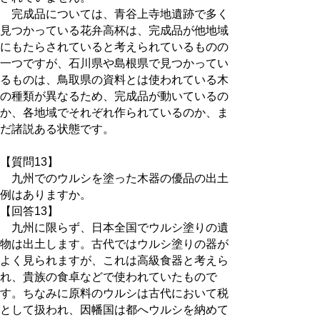
完成品については、青谷上寺地遺跡で多く
見つかっている花弁高杯は、完成品が他地域
にもたらされていると考えられているものの
一つですが、石川県や島根県で見つかってい
るものは、鳥取県の資料とは使われている木
の種類が異なるため、完成品が動いているの
か、各地域でそれぞれ作られているのか、ま
だ諸説ある状態です。
【質問13】
九州でのウルシを塗った木器の優品の出土
例はありますか。
【回答13】
九州に限らず、日本全国でウルシ塗りの遺
物は出土します。古代ではウルシ塗りの器が
よく見られますが、これは高級食器と考えら
れ、貴族の食卓などで使われていたもので
す。ちなみに原料のウルシは古代において税
として扱われ、因幡国は都へウルシを納めて