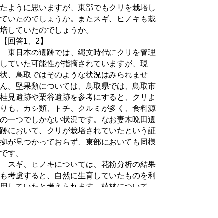
たように思いますが、東部でもクリを栽培し
ていたのでしょうか。またスギ、ヒノキも栽
培していたのでしょうか。
【回答1、2】
東日本の遺跡では、縄文時代にクリを管理
していた可能性が指摘されていますが、現
状、鳥取ではそのような状況はみられませ
ん。堅果類については、鳥取県では、鳥取市
桂見遺跡や栗谷遺跡を参考にすると、クリよ
りも、カシ類、トチ、クルミが多く、食料源
の一つでしかない状況です。なお妻木晩田遺
跡において、クリが栽培されていたという証
拠が見つかっておらず、東部においても同様
です。
スギ、ヒノキについては、花粉分析の結果
も考慮すると、自然に生育していたものを利
用していたと考えられます。植林について
は、文献資料からみて、日本では中世の終わ
りごろ（戦国期）から始められたと考えられ