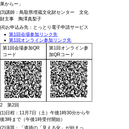
果からー」
(3)講師：鳥取県埋蔵文化財センター 文化
財主事 陶澤真梨子
(4)お申込み先：とっとり電子申請サービス
第1回会場参加リンク先
第1回オンライン参加リンク先
第1回会場参加QR
第1回オンライン参
コード
加QRコード
2 第2回
(1)日程：11月7日（土）午後1時30分から午
後3時まで（午後1時受付開始）
(2)演題：「遺跡の「見える化」が始まっ