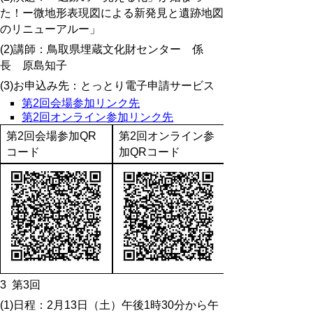
た！ー微地形表現図による新発見と遺跡地図
のリニューアルー」
(2)講師：鳥取県埋蔵文化財センター 係
長 原島知子
(3)お申込み先：とっとり電子申請サービス
第2回会場参加リンク先
第2回オンライン参加リンク先
第2回会場参加QR
第2回オンライン参
コード
加QRコード
3
第3回
(1)日程：2月13日（土）午後1時30分から午