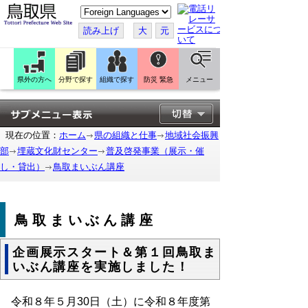
こ
の
ペ
読み上げ
大
元
ー
ジ
を
翻
訳
県外の方へ
分野で探す
組織で探す
防災 緊急
メニュー
す
る
現在の位置：
ホーム
県の組織と仕事
地域社会振興
部
埋蔵文化財センター
普及啓発事業（展示・催
し・貸出）
鳥取まいぶん講座
鳥取まいぶん講座
企画展示スタート＆第１回鳥取ま
いぶん講座を実施しました！
令和８年５月30日（土）に令和８年度第