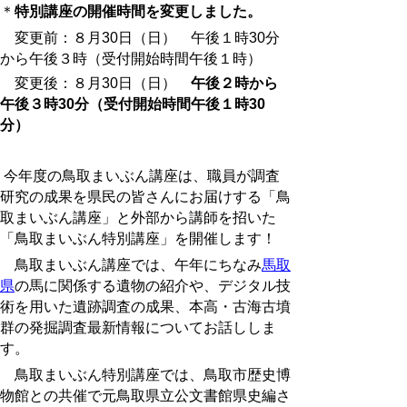
＊
特別講座の開催時間を変更しました。
変更前：８月30日（日） 午後１時30分
から午後３時（受付開始時間午後１時）
変更後：８月30日（日）
午後２時から
午後３時30分（受付開始時間午後１時30
分）
今年度の鳥取まいぶん講座は、職員が調査
研究の成果を県民の皆さんにお届けする「鳥
取まいぶん講座」と外部から講師を招いた
「鳥取まいぶん特別講座」を開催します！
鳥取まいぶん講座では、午年にちなみ
馬取
県
の馬に関係する遺物の紹介や、デジタル技
術を用いた遺跡調査の成果、本高・古海古墳
群の発掘調査最新情報についてお話ししま
す。
鳥取まいぶん特別講座では、鳥取市歴史博
物館との共催で元鳥取県立公文書館県史編さ