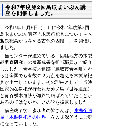
令和7年度第2回鳥取まいぶん講
座を開催しました。
令和
7
年
11
月
8
日（土）に令和
7
年度第
2
回
鳥取まいぶん講座「木製祭祀具について～木
製祭祀具から考える古代の因幡～」を開催し
ました。
当センターが進めている「因幡地方の木製
品調査研究」の最新成果を担当職員がご紹介
しました。青谷横木遺跡（鳥取市青谷町）か
らは全国でも有数の２万点を超える木製祭祀
具が出土しています。その理由として、当時
国家的な祭祀が行われた沖ノ島（世界遺産）
と青谷横木遺跡が海路で結ばれていたことが
あるのではないか、との説を披露しました。
講座終了後、参加者の皆さんは、
連携企画
展「木製祭祀具の世界」
を興味深そうにご覧
になっていました。