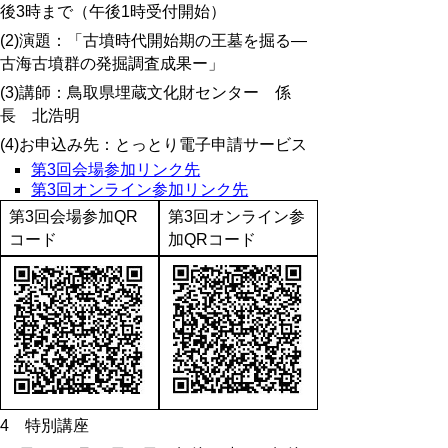
後3時まで（午後1時受付開始）
(2)演題：「古墳時代開始期の王墓を掘る―
古海古墳群の発掘調査成果ー」
(3)講師：鳥取県埋蔵文化財センター 係
長 北浩明
(4)お申込み先：とっとり電子申請サービス
第3回会場参加リンク先
第3回オンライン参加リンク先
第3回会場参加QR
第3回オンライン参
コード
加QRコード
4 特別講座