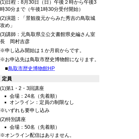
(1)日程：8月30日（日）午後２時から午後3
時30分まで（午後1時30分受付開始）
(2)演題：「景観復元からみた秀吉の鳥取城
攻め」
(3)講師：元鳥取県立公文書館県史編さん室
長 岡村吉彦
※申し込み開始は１か月前からです。
※お申込先は鳥取市歴史博物館になります。
■
鳥取市歴史博物館HP
定員
(1)第1・2・3回講座
会場：24名（先着順）
オンライン：定員の制限なし
※いずれも要申し込み
(2)特別講座
会場：50名（先着順）
※オンライン配信はありません。