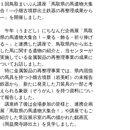
１回鳥取まいぶん講座「馬取県の馬遺物大集
合！―小畑古墳群出土鉄器の再整理成果から
―」を開催しました。
午年（うまどし）にちなんだ企画展「馬取
県の馬遺物大集合！～乗る・飾る・祈り捧げ
る～」と連携した講座で、鳥取県内から出土
した馬に関する遺物の紹介と、当センターが
実施している金属製品の再整理事業の成果に
ついてお話しました。
特に金属製品の再整理事業では、県内屈指
の馬具を持つ小畑古墳群（岩美町）の未報告
鉄器から、新たに発見した刀装具の一部と考
えられる象嵌（ぞうがん）を持つ資料につい
て報告しました。
講座終了後は会場参加の皆様と、連携企画
展「馬取県の馬遺物大集合！」や講座でもご
紹介した常設展示室の馬の描かれた戯画瓦
（岡益廃寺跡出土）を見学しました。