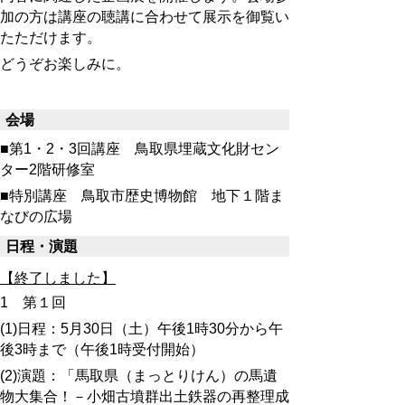
加の方は講座の聴講に合わせて展示を御覧い
たただけます。
どうぞお楽しみに。
会場
■第1・2・3回講座 鳥取県埋蔵文化財セン
ター2階研修室
■特別講座 鳥取市歴史博物館 地下１階ま
なびの広場
日程・演題
【終了しました】
1
第１回
(1)日程：5月30日（土）午後1時30分から午
後3時まで（午後1時受付開始）
(2)演題：「馬取県（まっとりけん）の馬遺
物大集合！－小畑古墳群出土鉄器の再整理成