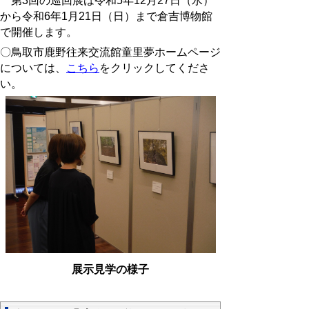
第3回の巡回展は令和5年12月27日（水）
から令和6年1月21日（日）まで倉吉博物館
で開催します。
〇鳥取市鹿野往来交流館童里夢ホームページ
については、
こちら
をクリックしてくださ
い。
展示見学の様子