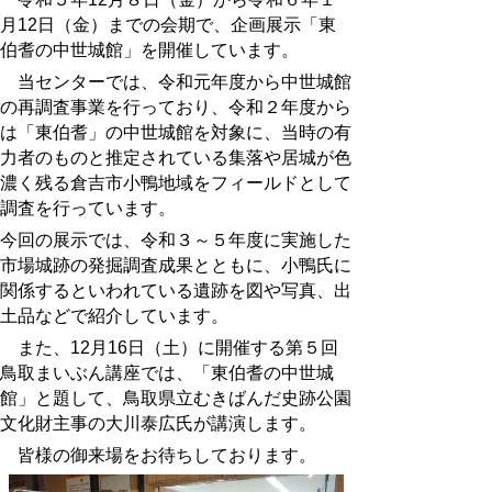
月
12
日（金）までの会期で、企画展示「東
伯耆の中世城館」を開催しています。
当センターでは、令和元年度から中世城館
の再調査事業を行っており、令和２年度から
は「東伯耆」の中世城館を対象に、当時の有
力者のものと推定されている集落や居城が色
濃く残る倉吉市小鴨地域をフィールドとして
調査を行っています。
今回の展示では、令和３～５年度に実施した
市場城跡の発掘調査成果とともに、小鴨氏に
関係するといわれている遺跡を図や写真、出
土品などで紹介しています。
また、12月16日（土）に開催する第５回
鳥取まいぶん講座では、「東伯耆の中世城
館」と題して、鳥取県立むきばんだ史跡公園
文化財主事の大川泰広氏が講演します。
皆様の御来場をお待ちしております。