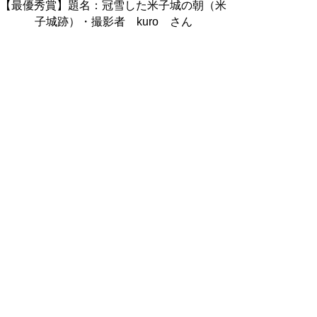
【最優秀賞】題名：冠雪した米子城の朝（米
子城跡）・撮影者 kuro さん
展示の様子
「企画展・曲物（まげもの）の世
界」が始まりました。