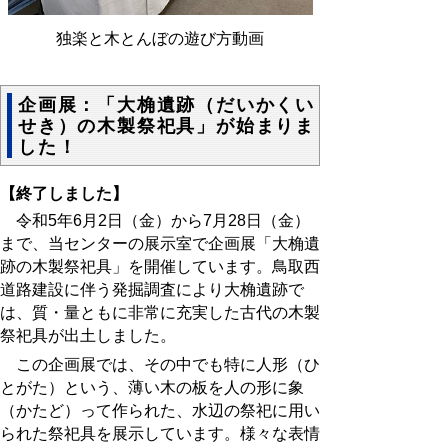
独楽と木とんぼの遊び方動画
企画展：「大桷遺跡（だいかくい
せき）の木製祭祀具」が始まりま
した！
【終了しました】
令和5年6月2日（金）から7月28日（金）
まで、当センターの展示室で企画展「
大桷遺
跡の木製祭祀具
」を開催しています。
鳥取西
道路建設に伴う発掘調査により大桷遺跡で
は、質・量ともに非常に充実した古代の木製
祭祀具が出土しました。
この企画展では、その中でも特に人形（ひ
とがた）という、薄い木の板を人の形に象
（かたど）って作られた、水辺の祭祀に用い
られた祭祀具を展示しています。様々な表情