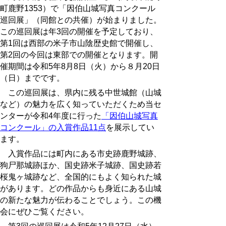
町鹿野1353）で「因伯山城写真コンクール
巡回展」（同館との共催）が始まりました。
この巡回展は年3回の開催を予定しており、
第1回は西部の米子市山陰歴史館で開催し、
第2回の今回は東部での開催となります。開
催期間は令和5年8月8日（火）から８月20日
（日）までです。
この巡回展は、県内に残る中世城館（山城
など）の魅力を広く知っていただくため当セ
ンターが令和4年度に行った
「因伯山城写真
コンクール」の入賞作品11点
を展示してい
ます。
入賞作品には町内にある市史跡鹿野城跡、
狗尸那城跡ほか、国史跡米子城跡、国史跡若
桜鬼ヶ城跡など、全国的にもよく知られた城
があります。どの作品からも身近にある山城
の新たな魅力が伝わることでしょう。この機
会にぜひご覧ください。