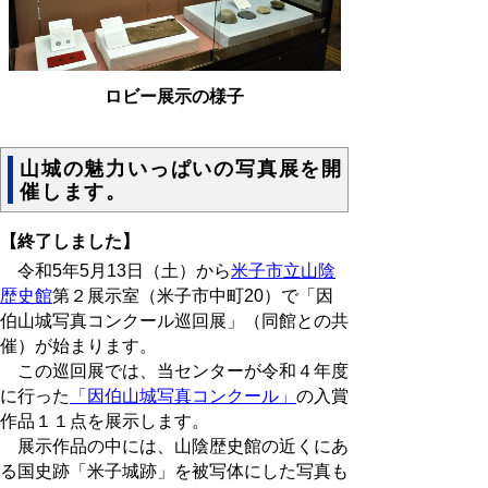
ロビー展示の様子
山城の魅力いっぱいの写真展を開
催します。
【終了しました】
令和5年5月13日（土）から
米子市立山陰
歴史館
第２展示室（米子市中町20）で「因
伯山城写真コンクール巡回展」（同館との共
催）が始まります。
この巡回展では、当センターが令和４年度
に行った
「因伯山城写真コンクール」
の入賞
作品１１点を展示します。
展示作品の中には、山陰歴史館の近くにあ
る国史跡「米子城跡」を被写体にした写真も