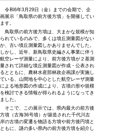
令和6年3月29日（金）までの会期で、企
画展示「鳥取県の前方後方墳」を開催してい
ます。
鳥取県の前方後方墳は、大まかな規模が知
られているのみで、多くは墳丘測量図がない
か、古い墳丘測量図しかありませんでした。
しかし、近年、新鳥取県史編さん事業に伴う
航空レーザ測量により、前方後方墳が２基測
量されて詳細な墳丘測量図が作成・公表され
るとともに、農林水産部林政企画課が実施し
ている、山間地を中心とした航空レーザ測量
による地形図の作成により、古墳の形や規模
を検討できる情報が得られるようになってき
ました。
そこで、この展示では、県内最大の前方後
方墳（古海
36
号墳）が築造された千代川左
岸の古墳の変遷を物語る方墳や前方後円墳と
ともに、謎の多い県内の前方後方墳を紹介し