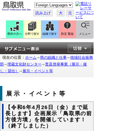
こ
の
ペ
読み上げ
大
元
ー
ジ
を
翻
訳
県外の方へ
分野で探す
組織で探す
防災 緊急
メニュー
す
る
現在の位置：
ホーム
県の組織と仕事
地域社会振興
部
埋蔵文化財センター
普及啓発事業（展示・催
し・貸出）
展示・イベント等
展示・イベント等
【令和6年4月26日（金）まで延
長します】企画展示「鳥取県の前
方後方墳」を開催しています！
（終了しました）