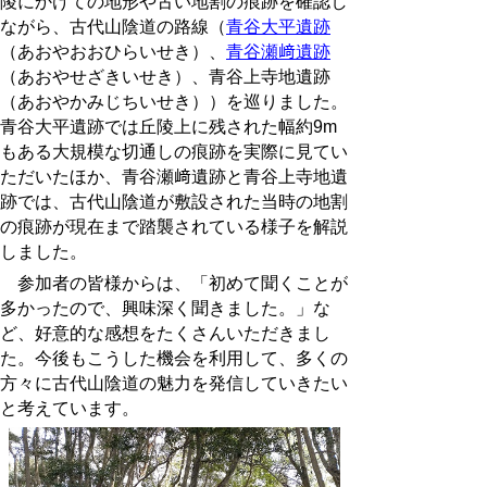
陵にかけての地形や古い地割の痕跡を確認し
ながら、古代山陰道の路線（
青谷大平遺跡
（あおやおおひらいせき）、
青谷瀬﨑遺跡
（あおやせざきいせき）、青谷上寺地遺跡
（あおやかみじちいせき））を巡りました。
青谷大平遺跡では丘陵上に残された幅約
9m
もある大規模な切通しの痕跡を実際に見てい
ただいたほか、青谷瀬﨑遺跡と青谷上寺地遺
跡では、古代山陰道が敷設された当時の地割
の痕跡が現在まで踏襲されている様子を解説
しました。
参加者の皆様からは、「初めて聞くことが
多かったので、興味深く聞きました。」な
ど、好意的な感想をたくさんいただきまし
た。今後もこうした機会を利用して、多くの
方々に古代山陰道の魅力を発信していきたい
と考えています。