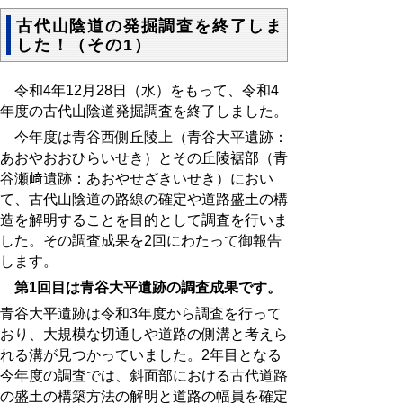
古代山陰道の発掘調査を終了しま
した！（その1）
令和4年12
月28日（水）をもって、令和4
年度の古代山陰道発掘調査を終了しました。
今年度は青谷西側丘陵上（青谷大平遺跡：
あおやおおひらいせき）とその丘陵裾部（青
谷瀬﨑遺跡：あおやせざきいせき）におい
て、古代山陰道の路線の確定や道路盛土の構
造を解明することを目的として調査を行いま
した。その調査成果を
2
回にわたって御報告
します。
第1回目は青谷大平遺跡の調査成果です。
青谷大平遺跡は令和3年度から調査を行って
おり、大規模な切通しや道路の側溝と考えら
れる溝が見つかっていました。2年目となる
今年度の調査では、斜面部における古代道路
の盛土の構築方法の解明と道路の幅員を確定