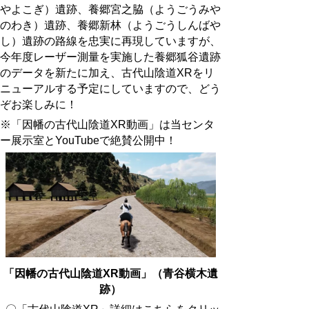
やよこぎ）遺跡、養郷宮之脇（ようごうみや
のわき）遺跡、養郷新林（ようごうしんばや
し）遺跡の路線を忠実に再現していますが、
今年度レーザー測量を実施した養郷狐谷遺跡
のデータを新たに加え、古代山陰道XRをリ
ニューアルする予定にしていますので、どう
ぞお楽しみに！
※「因幡の古代山陰道XR動画」は当センタ
ー展示室と
YouTube
で絶賛公開中！
「因幡の古代山陰道XR動画」（青谷横木遺
跡）