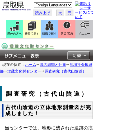
こ
の
ペ
読み上げ
大
元
ー
ジ
を
翻
訳
県外の方へ
分野で探す
組織で探す
防災 緊急
メニュー
す
る
現在の位置：
ホーム
県の組織と仕事
地域社会振興
部
埋蔵文化財センター
調査研究（古代山陰道）
調査研究（古代山陰道）
古代山陰道の立体地形測量図が完
成しました！
当センターでは、地形に残された遺跡の痕