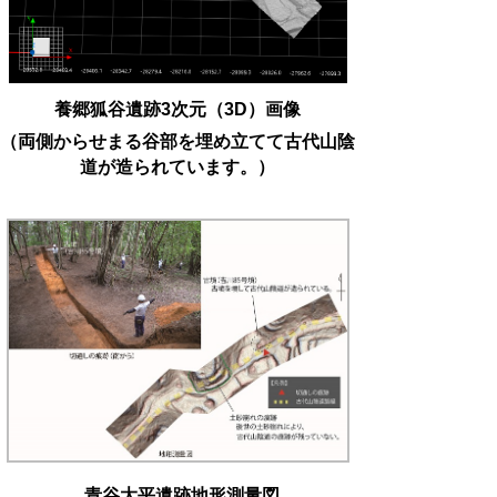
養郷狐谷遺跡3次元（3D）画像
（両側からせまる谷部を埋め立てて古代山陰
道が造られています。）
青谷大平遺跡地形測量図