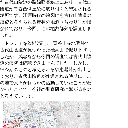
た古代山陰道の路線延長線上にあり、古代山
陰道が青谷西側丘陵に取り付くと想定される
場所です。江戸時代の絵図にも古代山陰道の
痕跡と考えられる帯状の地割（ちわり）が描
かれており、今回、この地割部分を調査しま
した。
トレンチを
2
本設定し、青谷上寺地遺跡で
古代山陰道が見つかった標高まで掘り下げま
したが、残念ながら今回の調査では古代山陰
道の痕跡は確認できませんでした。しかし、
律令期のものと考えられる須恵器片が出土し
ており、古代山陰道が作道される時期に、こ
の地で人々が何らかの活動していたことがわ
かったことで、今後の調査研究に繋がるもの
と考えています。