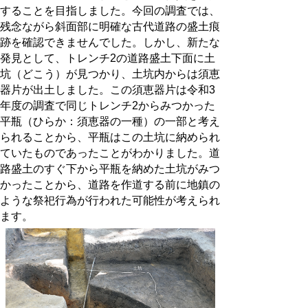
することを目指しました。今回の調査では、
残念ながら斜面部に明確な古代道路の盛土痕
跡を確認できませんでした。しかし、新たな
発見として、トレンチ2の道路盛土下面に土
坑（どこう）が見つかり、土坑内からは須恵
器片が出土しました。この須恵器片は令和3
年度の調査で同じトレンチ2からみつかった
平瓶（ひらか：須恵器の一種）の一部と考え
られることから、平瓶はこの土坑に納められ
ていたものであったことがわかりました。道
路盛土のすぐ下から平瓶を納めた土坑がみつ
かったことから、道路を作道する前に地鎮の
ような祭祀行為が行われた可能性が考えられ
ます。