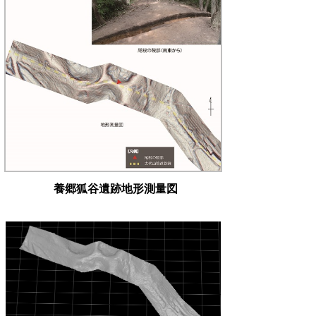
養郷狐谷遺跡地形測量図