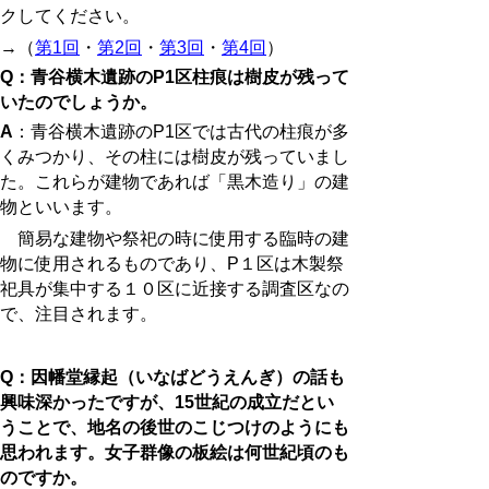
クしてください。
→（
第
1
回
・
第
2
回
・
第
3
回
・
第
4
回
）
Q：青谷横木遺跡のP1区柱痕は樹皮が残って
いたのでしょうか。
A
：青谷横木遺跡の
P1
区では
古代の柱痕
が
多
く
みつかり、その柱には樹皮が残っていまし
た。これらが建物であれば「黒木造り」の建
物といいます。
簡易な建物や祭祀の時に使用する臨時の建
物に使用されるものであり、P１区は木製祭
祀具が集中する１０区に近接する調査区なの
で、注目されます。
Q：因幡堂縁起（いなばどうえんぎ）の話も
興味深かったですが、15世紀の成立だとい
うことで、地名の後世のこじつけのようにも
思われます。女子群像の板絵は何世紀頃のも
のですか。