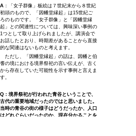
A
：「女子群像」板絵は７世紀末から８世紀
初頭のもので、「因幡堂縁起」は15世紀ご
ろのものです。「女子群像」と「因幡堂縁
起」との関連性については、興味深い事例の
1つとして取り上げられましたが、講演会で
お話したとおり、時期差があることから直接
的な関連はないものと考えます。
ただし、「因幡堂縁起」の話は、因幡と伯
耆の境における境界祭祀の言い伝えが、古く
から存在していた可能性を示す事例と言えま
す。
Q
：境界祭祀が行われた青谷ということで、
古代の重要地域だったのではと思いました。
当時の青谷の街の様子はどうだったか、人口
はどれぐらいだったのか、現在分かることを
教えてほしい。
A
：因幡国と伯耆国の国境の地である青谷