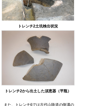
トレンチ2土坑検出状況
トレンチ2から出土した須恵器（平瓶）
また、トレンチ
6
では古代山陰道の側溝の