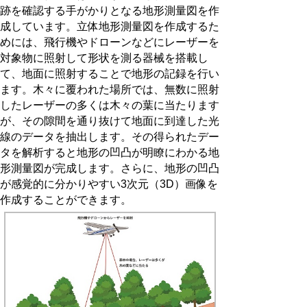
跡を確認する手がかりとなる地形測量図を作
成しています。立体地形測量図を作成するた
めには、飛行機やドローンなどにレーザーを
対象物に照射して形状を測る器械を搭載し
て、地面に照射することで地形の記録を行い
ます。木々に覆われた場所では、無数に照射
したレーザーの多くは木々の葉に当たります
が、その隙間を通り抜けて地面に到達した光
線のデータを抽出します。その得られたデー
タを解析すると地形の凹凸が明瞭にわかる地
形測量図が完成します。さらに、地形の凹凸
が感覚的に分かりやすい
3
次元（
3D
）画像を
作成することができます。