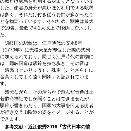
の数だけ駅馬を利用する決まりとなっていま
した。使者の身分が高いほど利用できる駅馬
は多く、それだけ付き従うお供が多かったこ
とを物語っています。そのため、駅使は最大
で10名、最低でも2人以上で移動していまし
た。
隠岐国の駅鈴は、江戸時代の安永8年
（
1779
年）に光格天皇が即位した際の式列
に加えられており、同じく江戸時代の書物に
は、隠岐国造は駅鈴を持ち歩き、その音は
「清亮（せいりょう）、殊更（ことさら）に
音高くしてよく遠く聞ゆ」と記されていま
す。
残念ながら、その清らかで澄んだ音色は玉
若酢命神社でしか聞くことはできませんが、
駅鈴が響きわたり、国家の大事を伝える使者
が行き交う山陰道の姿をイメージすることが
できます。
参考文献：近江俊秀
2016
『古代日本の情