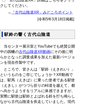
〇「古代山陰道XR」詳細はこちらをクリッ
クしてください。
→
「古代山陰道XR」みどころポイント
[令和5年3月18日掲載]
駅鈴の響く古代山陰道
当センター展示室と
YouTube
でも絶賛公開
中の因幡の
古代山陰道
XR
動画
にその後に明
らかとなった調査成果を加えた最新バージョ
ンを現在作製中です。
ところで、皆さんは「駅鈴（えきれい）」
というものをご存じでしょうか？
XR
動画で
は、駅馬（えきば）に乗った使者である駅使
（えきし）がつづら折りの峠道を越えて、都
へ向かうようすをリアルに体感できますが、
実際に駅使は駅鈴とよばれる鈴を打ち鳴らし
ながら古代山陰道を疾走していました。現代