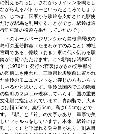
に例えるならば、さながらサイレンを鳴らし
ながら走るパトカーといったところでしょう
か。じつは、国家から駅鈴を支給された駅使
だけが駅馬を利用することができ、駅鈴は通
行許可証の役割を果たしていたのです。
下のホームページリンクから島根県隠岐の
島町の玉若酢命（たまわかすのみこと）神社
宮司である、億岐（おき）家に代々伝わる駅
鈴がご覧いただけます。この駅鈴は昭和51
年（
1976
年）発行の官製はがきの切手部分
の図柄にも使われ、三重県松坂駅前に置かれ
た駅鈴のモニュメントをご存じの方もいらっ
しゃるかと思います。駅鈴は国内でこの隠岐
の島町の２点しか現存しておらず、国の重要
文化財に指定されています。青銅製で、大き
さは幅
5.5
cm、奥行5cm、高さ6.5cmほどで
す。「駅」と「鈴」の文字があり、重厚で美
しいフォルムをしています。本来、駅鈴には
剋（こく）と呼ばれる刻み目があり、刻み目