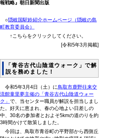
報戦略』朝日新聞出版
○
隠岐国駅鈴紹介ホームページ（隠岐の島
町教育委員会）
↑こちらをクリックしてください。
[令和5年3月掲載]
「青谷古代山陰道ウォーク」で解
説を務めました！
令和5年3月4日（土）に
鳥取市鹿野往来交
流館童里夢主催の「青谷古代山陰道ウォー
ク」
で、当センター職員が解説を担当しまし
た。好天に恵まれ、春の心地よい日差しの
中、
30
名の参加者とおよそ
5km
の道のりを約
3
時間かけて散策しました。
今回は、鳥取市青谷町の平野部から西側丘