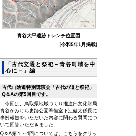
青谷大平遺跡トレンチ位置図
[令和5年1月掲載]
「古代交通と祭祀－青谷町域を中
心に－」編
古代山陰道特別講演会「古代の道と祭祀」
Q
＆
A
の第
5
回目です。
今回は、鳥取県地域づくり推進部文化財局
青谷かみじち史跡公園準備室下江健太係長に
事例報告をいただいた内容に関わる質問につ
いて回答いただきました。
Q
＆
A
第１～
4
回については、こちらをクリッ