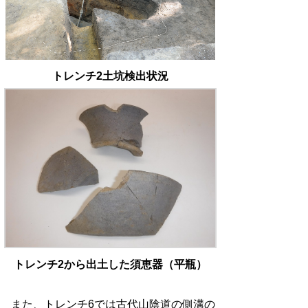
トレンチ2土坑検出状況
トレンチ2から出土した須恵器（平瓶）
また、トレンチ
6
では古代山陰道の側溝の