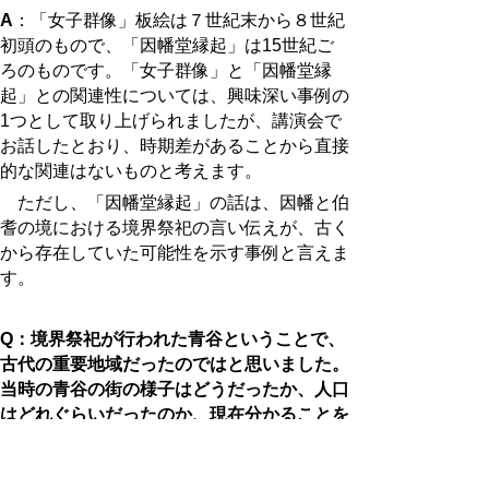
A
：「女子群像」板絵は７世紀末から８世紀
初頭のもので、「因幡堂縁起」は15世紀ご
ろのものです。「女子群像」と「因幡堂縁
起」との関連性については、興味深い事例の
1つとして取り上げられましたが、講演会で
お話したとおり、時期差があることから直接
的な関連はないものと考えます。
ただし、「因幡堂縁起」の話は、因幡と伯
耆の境における境界祭祀の言い伝えが、古く
から存在していた可能性を示す事例と言えま
す。
Q
：境界祭祀が行われた青谷ということで、
古代の重要地域だったのではと思いました。
当時の青谷の街の様子はどうだったか、人口
はどれぐらいだったのか、現在分かることを
教えてほしい。
A
：因幡国と伯耆国の国境の地である青谷