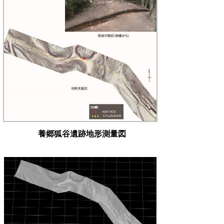
養郷狐谷遺跡地形測量図