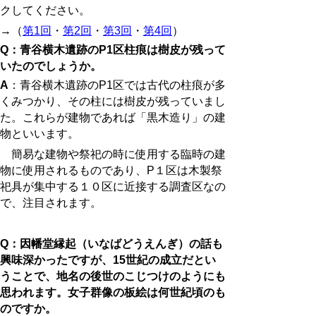
クしてください。
→（
第
1
回
・
第
2
回
・
第
3
回
・
第
4
回
）
Q：青谷横木遺跡のP1区柱痕は樹皮が残って
いたのでしょうか。
A
：青谷横木遺跡の
P1
区では
古代の柱痕
が
多
く
みつかり、その柱には樹皮が残っていまし
た。これらが建物であれば「黒木造り」の建
物といいます。
簡易な建物や祭祀の時に使用する臨時の建
物に使用されるものであり、P１区は木製祭
祀具が集中する１０区に近接する調査区なの
で、注目されます。
Q：因幡堂縁起（いなばどうえんぎ）の話も
興味深かったですが、15世紀の成立だとい
うことで、地名の後世のこじつけのようにも
思われます。女子群像の板絵は何世紀頃のも
のですか。