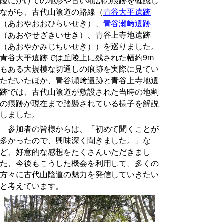
陵にかけての地形や古い地割の痕跡を確認し
ながら、古代山陰道の路線（
青谷大平遺跡
（あおやおおひらいせき）、
青谷瀬﨑遺跡
（あおやせざきいせき）、青谷上寺地遺跡
（あおやかみじちいせき））を巡りました。
青谷大平遺跡では丘陵上に残された幅約
9m
もある大規模な切通しの痕跡を実際に見てい
ただいたほか、青谷瀬﨑遺跡と青谷上寺地遺
跡では、古代山陰道が敷設された当時の地割
の痕跡が現在まで踏襲されている様子を解説
しました。
参加者の皆様からは、「初めて聞くことが
多かったので、興味深く聞きました。」な
ど、好意的な感想をたくさんいただきまし
た。今後もこうした機会を利用して、多くの
方々に古代山陰道の魅力を発信していきたい
と考えています。