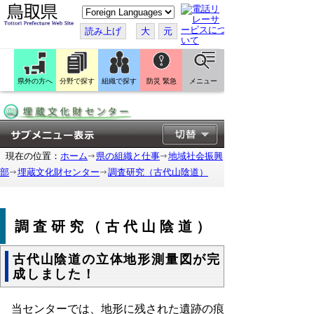
こ
の
ペ
読み上げ
大
元
ー
ジ
を
翻
訳
県外の方へ
分野で探す
組織で探す
防災 緊急
メニュー
す
る
現在の位置：
ホーム
県の組織と仕事
地域社会振興
部
埋蔵文化財センター
調査研究（古代山陰道）
調査研究（古代山陰道）
古代山陰道の立体地形測量図が完
成しました！
当センターでは、地形に残された遺跡の痕