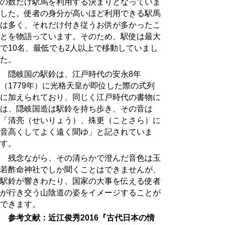
の数だけ駅馬を利用する決まりとなっていま
した。使者の身分が高いほど利用できる駅馬
は多く、それだけ付き従うお供が多かったこ
とを物語っています。そのため、駅使は最大
で10名、最低でも2人以上で移動していまし
た。
隠岐国の駅鈴は、江戸時代の安永8年
（
1779
年）に光格天皇が即位した際の式列
に加えられており、同じく江戸時代の書物に
は、隠岐国造は駅鈴を持ち歩き、その音は
「清亮（せいりょう）、殊更（ことさら）に
音高くしてよく遠く聞ゆ」と記されていま
す。
残念ながら、その清らかで澄んだ音色は玉
若酢命神社でしか聞くことはできませんが、
駅鈴が響きわたり、国家の大事を伝える使者
が行き交う山陰道の姿をイメージすることが
できます。
参考文献：近江俊秀
2016
『古代日本の情