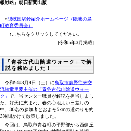
報戦略』朝日新聞出版
○
隠岐国駅鈴紹介ホームページ（隠岐の島
町教育委員会）
↑こちらをクリックしてください。
[令和5年3月掲載]
「青谷古代山陰道ウォーク」で解
説を務めました！
令和5年3月4日（土）に
鳥取市鹿野往来交
流館童里夢主催の「青谷古代山陰道ウォー
ク」
で、当センター職員が解説を担当しまし
た。好天に恵まれ、春の心地よい日差しの
中、
30
名の参加者とおよそ
5km
の道のりを約
3
時間かけて散策しました。
今回は、鳥取市青谷町の平野部から西側丘