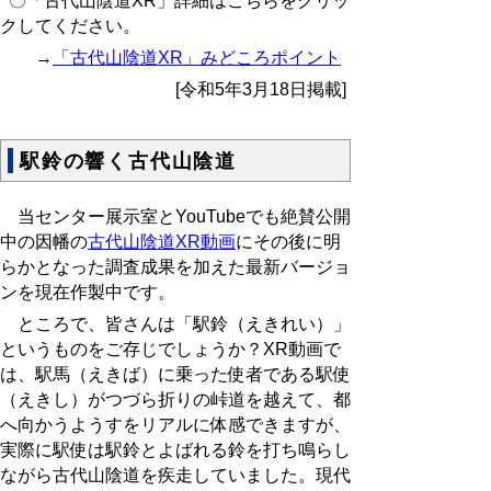
〇「古代山陰道XR」詳細はこちらをクリッ
クしてください。
→
「古代山陰道XR」みどころポイント
[令和5年3月18日掲載]
駅鈴の響く古代山陰道
当センター展示室と
YouTube
でも絶賛公開
中の因幡の
古代山陰道
XR
動画
にその後に明
らかとなった調査成果を加えた最新バージョ
ンを現在作製中です。
ところで、皆さんは「駅鈴（えきれい）」
というものをご存じでしょうか？
XR
動画で
は、駅馬（えきば）に乗った使者である駅使
（えきし）がつづら折りの峠道を越えて、都
へ向かうようすをリアルに体感できますが、
実際に駅使は駅鈴とよばれる鈴を打ち鳴らし
ながら古代山陰道を疾走していました。現代