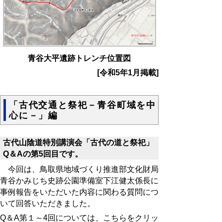
青谷大平遺跡トレンチ位置図
[令和5年1月掲載]
「古代交通と祭祀－青谷町域を中
心に－」編
古代山陰道特別講演会「古代の道と祭祀」
Q
＆
A
の第
5
回目です。
今回は、鳥取県地域づくり推進部文化財局
青谷かみじち史跡公園準備室下江健太係長に
事例報告をいただいた内容に関わる質問につ
いて回答いただきました。
Q
＆
A
第１～
4
回については、こちらをクリッ