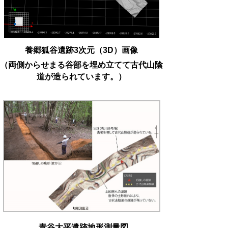
養郷狐谷遺跡3次元（3D）画像
（両側からせまる谷部を埋め立てて古代山陰
道が造られています。）
青谷大平遺跡地形測量図