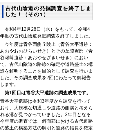
古代山陰道の発掘調査を終了しま
した！（その1）
令和4年12
月28日（水）をもって、令和4
年度の古代山陰道発掘調査を終了しました。
今年度は青谷西側丘陵上（青谷大平遺跡：
あおやおおひらいせき）とその丘陵裾部（青
谷瀬﨑遺跡：あおやせざきいせき）におい
て、古代山陰道の路線の確定や道路盛土の構
造を解明することを目的として調査を行いま
した。その調査成果を
2
回にわたって御報告
します。
第1回目は青谷大平遺跡の調査成果です。
青谷大平遺跡は令和3年度から調査を行って
おり、大規模な切通しや道路の側溝と考えら
れる溝が見つかっていました。2年目となる
今年度の調査では、斜面部における古代道路
の盛土の構築方法の解明と道路の幅員を確定