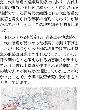
た古代山陰道の路線延長線上にあり、古代山
陰道が青谷西側丘陵に取り付くと想定される
場所です。江戸時代の絵図にも古代山陰道の
痕跡と考えられる帯状の地割（ちわり）が描
かれており、今回、この地割部分を調査しま
した。
トレンチを
2
本設定し、青谷上寺地遺跡で
古代山陰道が見つかった標高まで掘り下げま
したが、残念ながら今回の調査では古代山陰
道の痕跡は確認できませんでした。しかし、
律令期のものと考えられる須恵器片が出土し
ており、古代山陰道が作道される時期に、こ
の地で人々が何らかの活動していたことがわ
かったことで、今後の調査研究に繋がるもの
と考えています。