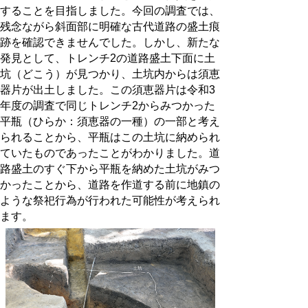
することを目指しました。今回の調査では、
残念ながら斜面部に明確な古代道路の盛土痕
跡を確認できませんでした。しかし、新たな
発見として、トレンチ2の道路盛土下面に土
坑（どこう）が見つかり、土坑内からは須恵
器片が出土しました。この須恵器片は令和3
年度の調査で同じトレンチ2からみつかった
平瓶（ひらか：須恵器の一種）の一部と考え
られることから、平瓶はこの土坑に納められ
ていたものであったことがわかりました。道
路盛土のすぐ下から平瓶を納めた土坑がみつ
かったことから、道路を作道する前に地鎮の
ような祭祀行為が行われた可能性が考えられ
ます。