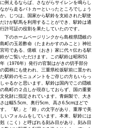
に例えるならば、さながらサイレンを鳴らし
ながら走るパトカーといったところでしょう
か。じつは、国家から駅鈴を支給された駅使
だけが駅馬を利用することができ、駅鈴は通
行許可証の役割を果たしていたのです。
下のホームページリンクから島根県隠岐の
島町の玉若酢命（たまわかすのみこと）神社
宮司である、億岐（おき）家に代々伝わる駅
鈴がご覧いただけます。この駅鈴は昭和51
年（
1976
年）発行の官製はがきの切手部分
の図柄にも使われ、三重県松坂駅前に置かれ
た駅鈴のモニュメントをご存じの方もいらっ
しゃるかと思います。駅鈴は国内でこの隠岐
の島町の２点しか現存しておらず、国の重要
文化財に指定されています。青銅製で、大き
さは幅
5.5
cm、奥行5cm、高さ6.5cmほどで
す。「駅」と「鈴」の文字があり、重厚で美
しいフォルムをしています。本来、駅鈴には
剋（こく）と呼ばれる刻み目があり、刻み目