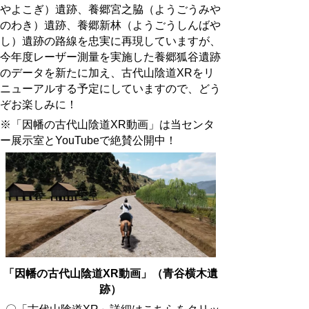
やよこぎ）遺跡、養郷宮之脇（ようごうみや
のわき）遺跡、養郷新林（ようごうしんばや
し）遺跡の路線を忠実に再現していますが、
今年度レーザー測量を実施した養郷狐谷遺跡
のデータを新たに加え、古代山陰道XRをリ
ニューアルする予定にしていますので、どう
ぞお楽しみに！
※「因幡の古代山陰道XR動画」は当センタ
ー展示室と
YouTube
で絶賛公開中！
「因幡の古代山陰道XR動画」（青谷横木遺
跡）