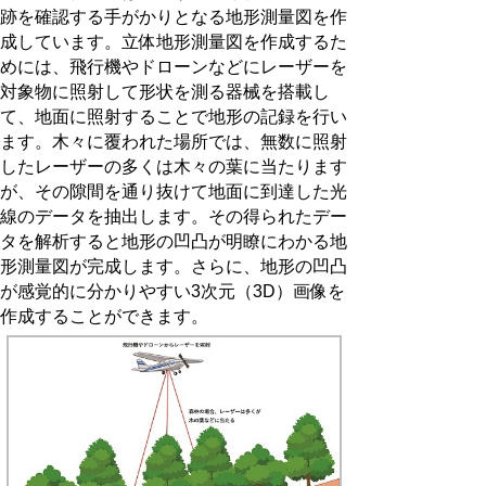
跡を確認する手がかりとなる地形測量図を作
成しています。立体地形測量図を作成するた
めには、飛行機やドローンなどにレーザーを
対象物に照射して形状を測る器械を搭載し
て、地面に照射することで地形の記録を行い
ます。木々に覆われた場所では、無数に照射
したレーザーの多くは木々の葉に当たります
が、その隙間を通り抜けて地面に到達した光
線のデータを抽出します。その得られたデー
タを解析すると地形の凹凸が明瞭にわかる地
形測量図が完成します。さらに、地形の凹凸
が感覚的に分かりやすい
3
次元（
3D
）画像を
作成することができます。