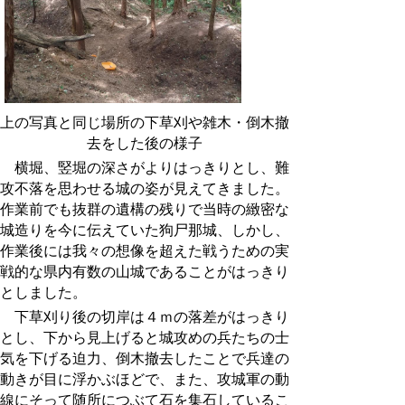
上の写真と同じ場所の下草刈や雑木・倒木撤
去をした後の様子
横堀、竪堀の深さがよりはっきりとし、難
攻不落を思わせる城の姿が見えてきました。
作業前でも抜群の遺構の残りで当時の緻密な
城造りを今に伝えていた狗尸那城、しかし、
作業後には我々の想像を超えた戦うための実
戦的な県内有数の山城であることがはっきり
としました。
下草刈り後の切岸は４ｍの落差がはっきり
とし、下から見上げると城攻めの兵たちの士
気を下げる迫力、倒木撤去したことで兵達の
動きが目に浮かぶほどで、また、攻城軍の動
線にそって随所につぶて石を集石しているこ