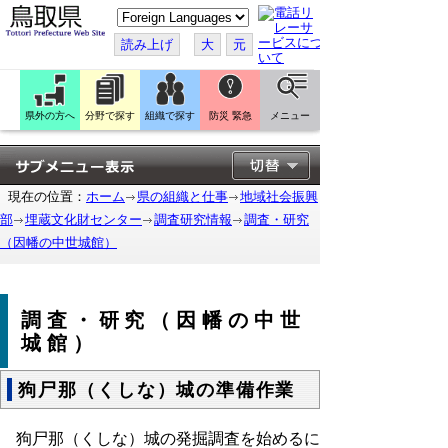
こ
の
ペ
読み上げ
大
元
ー
ジ
を
翻
訳
県外の方へ
分野で探す
組織で探す
防災 緊急
メニュー
す
る
現在の位置：
ホーム
県の組織と仕事
地域社会振興
部
埋蔵文化財センター
調査研究情報
調査・研究
（因幡の中世城館）
調査・研究（因幡の中世
城館）
狗尸那（くしな）城の準備作業
狗尸那（くしな）城の発掘調査を始めるに