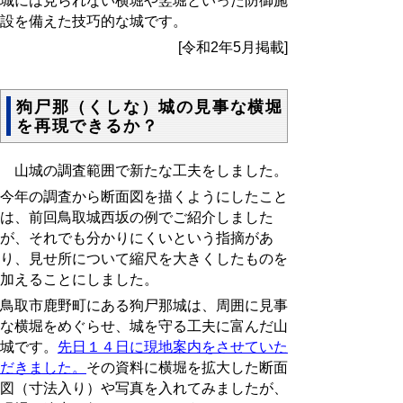
城には見られない横堀や竪堀といった防御施
設を備えた技巧的な城です。
[令和2年5月掲載]
狗尸那（くしな）城の見事な横堀
を再現できるか？
山城の調査範囲で新たな工夫をしました。
今年の調査から断面図を描くようにしたこと
は、前回鳥取城西坂の例でご紹介しました
が、それでも分かりにくいという指摘があ
り、見せ所について縮尺を大きくしたものを
加えることにしました。
鳥取市鹿野町にある狗尸那城は、周囲に見事
な横堀をめぐらせ、城を守る工夫に富んだ山
城です。
先日１４日に現地案内をさせていた
だきました。
その資料に横堀を拡大した断面
図（寸法入り）や写真を入れてみましたが、