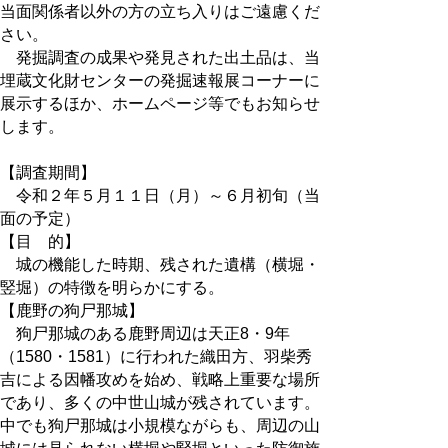
当面関係者以外の方の立ち入りはご遠慮くだ
さい。
発掘調査の成果や発見された出土品は、当
埋蔵文化財センターの発掘速報展コーナーに
展示するほか、ホームページ等でもお知らせ
します。
【調査期間】
令和２年５月１１日（月）～６月初旬（当
面の予定）
【目 的】
城の機能した時期、残された遺構（横堀・
竪堀）の特徴を明らかにする。
【鹿野の狗尸那城】
狗尸那城のある鹿野周辺は天正8・9年
（1580・1581）に行われた織田方、羽柴秀
吉による因幡攻めを始め、戦略上重要な場所
であり、多くの中世山城が残されています。
中でも狗尸那城は小規模ながらも、周辺の山