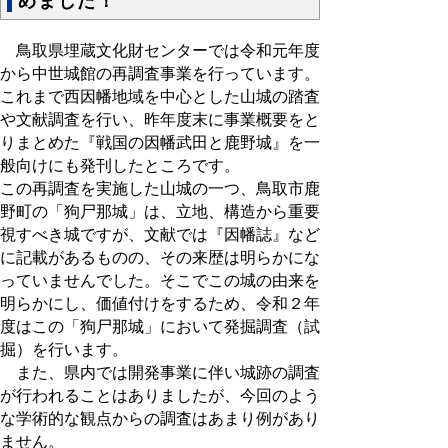
めました！
鳥取県埋蔵文化財センターでは令和元年度
から中世城館の再調査事業を行っています。
これまで西因幡地域を中心とした山城の踏査
や文献調査を行い、昨年度末に事業概要をと
りまとめた『戦国の因幡武田と鹿野城』を一
般向けにも発刊したところです。
この再調査を実施した山城の一つ、鳥取市鹿
野町の「狗尸那城」は、立地、構造から重要
視すべき城ですが、文献では『因幡誌』など
に記載があるものの、その来歴は明らかにな
っていませんでした。そこでこの城の由来を
明らかにし、価値付けをするため、令和２年
度はこの「狗尸那城」において発掘調査（試
掘）を行います。
また、県内では開発事業に伴い城跡の調査
が行われることはありましたが、今回のよう
な学術的な観点からの調査はあまり例があり
ません。