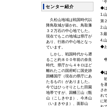
「
センター紹介
◆
1.
久松山地域は戦国時代以
第
降鳥取城が築かれ、鳥取藩
2.
３２万石の中心地でした。
3.
現在でもこの地域は県庁が
4.
あり、行政の中心地となっ
◆
ています。
しかし、戦国時代から遡
中
ること約８００年前の奈良
時代、県庁から４キロほど
離れたこの国府町に国史跡
◆
因幡国庁（現在の県庁にあ
戦
たるもの）がありました。
を
今ではひっそりとした田園
さ
地帯ですが、因幡三山（甑
れ
山（こしきやま）、今木山
に
（いまきやま）、面影山
れ