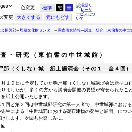
色変更
標準
黒
青
ズ変更
大
きくする
元
にもどす
社会振興部
埋蔵文化財センター
調査研究情報
調査・研究（東伯耆の中世
調査・研究（東伯耆の中世城館）
尸那（くしな）城 紙上講演会（その１ 全４回）
月１９日に予定していた狗尸那（くしな）城講演会は新型コロ
なりましたが、多くの方から講演会開催の要望が寄せられたこ
旨を紙上公開いたします。
１回と第２回は中世城郭研究の第一人者で、中世城郭における
井先生による「中世城郭における礎石建物の発生と展開」につい
届けします。次回もお楽しみに。
１回