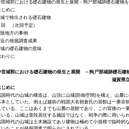
中世城郭における礎石建物の発生と展開－狗尸那城跡礎石建物を
はじめに
山城で検出される礎石建物
２回 （次回予定）
山陰地方の事例
最近の発掘調査成果
山城の礎石建物の意味
おわりに
世城郭における礎石建物の発生と展開 －狗尸那城跡礎石建
滋賀県立大学 中
はじめに
国時代の山城の構造は、山頂に山城
(
防御空間
)
を構え、山麓に
基本としていた。例えば越前の戦国大名朝倉氏の居館は一乗谷
れている。ここはあくまでも山麓の居館であり、この背後の一
ている。山城は普段居住する施設ではなく、戦争の際に用いら
戦国時代の山城は土木施設であり建物は極めて小規模で臨時的
ていたことが発掘調査で明らかにされている。