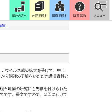
県外の方へ
分野で探す
組織で探す
防災 緊急
メニュー
城館）
ナウイルス感染拡大を受けて、中止
とから
講師の了解をいただき講演資料と
礎石建物の研究にも先鞭を付けられた
てです。長文ですので、２回にわけて