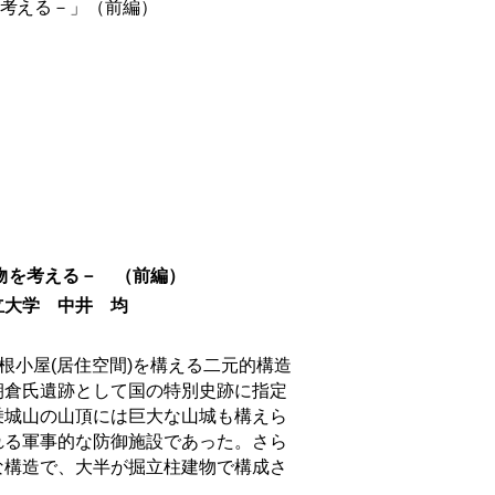
考える－」（前編）
物を考える－
（前編）
井 均
根小屋
(
居住空間
)
を構える二元的構造
朝倉氏遺跡として国の特別史跡に指定
乗城山の山頂には巨大な山城も構えら
れる軍事的な防御施設であった。さら
な構造で、大半が掘立柱建物で構成さ