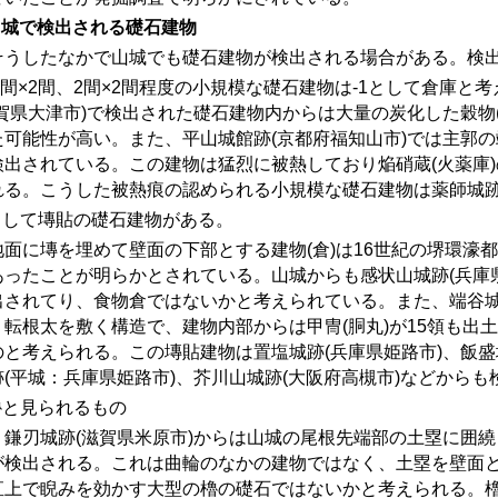
山城で検出される礎石建物
うしたなかで山城でも礎石建物が検出される場合がある。検出
間×
2
間、
2
間×
2
間程度の小規模な礎石建物は-1として倉庫と
滋賀県大津市)で検出された礎石建物内からは大量の炭化した穀物
た可能性が高い。また、平山城館跡(京都府福知山市)では主郭
検出されている。この建物は猛烈に被熱しており焔硝蔵(火薬庫
れる。こうした被熱痕の認められる小規模な礎石建物は薬師城跡
として塼貼の礎石建物がある。
面に塼を埋めて壁面の下部とする建物
(
倉
)
は
16
世紀の堺環濠都
あったことが明らかとされている。山城からも感状山城跡(兵庫
出されてり、食物倉ではないかと考えられている。また、端谷城
、転根太を敷く構造で、建物内部からは甲冑(胴丸)が15領も出
のと考えられる。この塼貼建物は置塩城跡(兵庫県姫路市)、飯盛
跡(平城：兵庫県姫路市)、芥川山城跡(大阪府高槻市)などから
櫓と見られるもの
鎌刃城跡
(
滋賀県米原市
)
からは山城の尾根先端部の土塁に囲繞
が検出される。これは曲輪のなかの建物ではなく、土塁を壁面
直上で睨みを効かす大型の櫓の礎石ではないかと考えられる。櫓