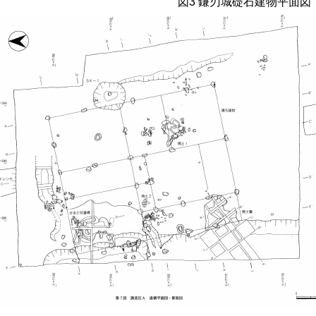
図
3
鎌刃城礎石建物平面図