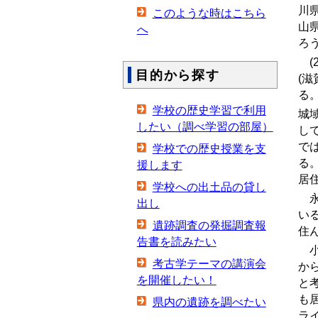
川
このような時はこちら
山
へ
ろ
(2
目的から探す
(
る
学校の歴史学習で利用
城
したい（調べ学習の部屋）
し
で
学校での歴史授業を支
る
援します
居
学校への出土品の貸し
永
出し
い
遺跡調査の発掘調査報
住
告書を読みたい
小
考古学テーマの講演会
か
を開催したい！
と
も
県内の遺跡を調べたい
ラ