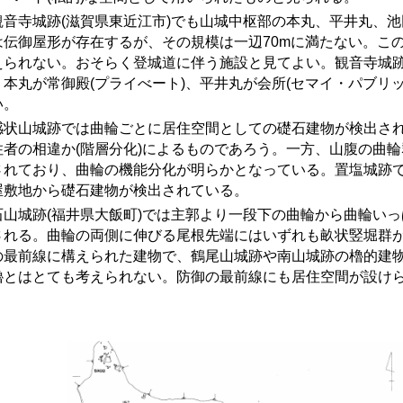
音寺城跡
(
滋賀県東近江市
)
でも山城中枢部の本丸、平井丸、池
は伝御屋形が存在するが、その規模は一辺70mに満たない。こ
えられない。おそらく登城道に伴う施設と見てよい。観音寺城
、本丸が常御殿(プライべート)、平井丸が会所(セマイ・パブリッ
い。
状山城跡では曲輪ごとに居住空間としての礎石建物が検出されて
住者の相違か(階層分化)によるものであろう。一方、山腹の曲
されており、曲輪の機能分化が明らかとなっている。置塩城跡
屋敷地から礎石建物が検出されている。
山城跡(福井県大飯町)では主郭より一段下の曲輪から曲輪いっ
される。曲輪の両側に伸びる尾根先端にはいずれも畝状竪堀群
の最前線に構えられた建物で、鶴尾山城跡や南山城跡の櫓的建
櫓とはとても考えられない。防御の最前線にも居住空間が設け