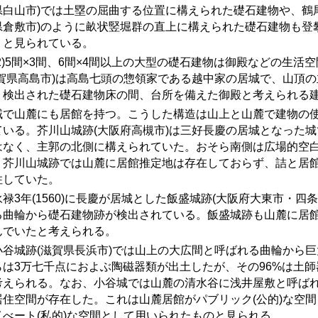
県白山市)では土塁の屈曲する位置に構えられた礎石建物や、鶴尾
県倉敷市)のように畝状竪堀群の直上に構えられた礎石建物も登
うと見られている。
)
5
間×
3
間、
6
間×
4
間以上の大型の礎石建物は御殿などの生活空
滋賀県高島市)は高島七頭の惣領家である越中家の居城で、山頂
。検出された礎石建物床の間、台所を備えた御殿と考えられる
域で山麓にも居館を持つ。こうした構造は山上と山麓で建物の
ている。芥川山城跡(大阪府高槻市)は三好長慶の居城となった
はなく、主郭の北側に構えられていた。おそら南側は広場的空
。芥川山城跡では山麓に居館推定地は存在しておらず、詰と居
住していた。
禄
3
年
(1560)
に長慶が居城とした飯盛城跡
(
大阪府大東市・四条
る曲輪から礎石建物跡が検出されている。飯盛城跡も山麓に居
んでいたと考えられる。
谷城跡
(
滋賀県長浜市
)
では山上の大広間と呼ばれる曲輪から巨
らは3万七千点におよぶ陶磁器類が出土したが、その96%は土
考えられる。なお、小谷城では山麓の清水谷に浅井屋敷と呼ば
居住空間が存在した。これは山麓居館がパブリック(公的)な空
イべート(私的)な空間として用いられたものと見られる。