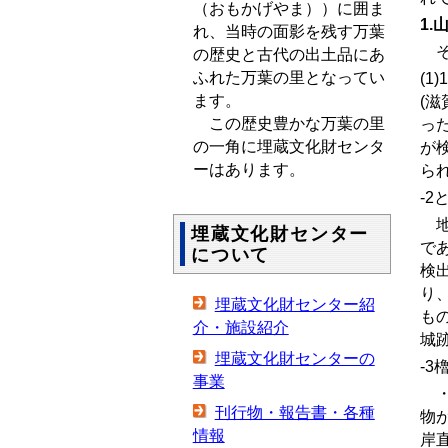
（おもかげやま））に囲ま
1.
れ、当時の面影を残す万葉
そ
の歴史と古代の出土品にあ
ふれた万葉の里となってい
(1)
1
ます。
(
この歴史豊かな万葉の里
っ
の一角に埋蔵文化財センタ
が
ーはあります。
ら
-2
地
埋蔵文化財センター
で
について
検
り
埋蔵文化財センター紹
も
介・施設紹介
城
埋蔵文化財センターの
-3
事業
・
刊行物・報告書・各種
物
情報
岸