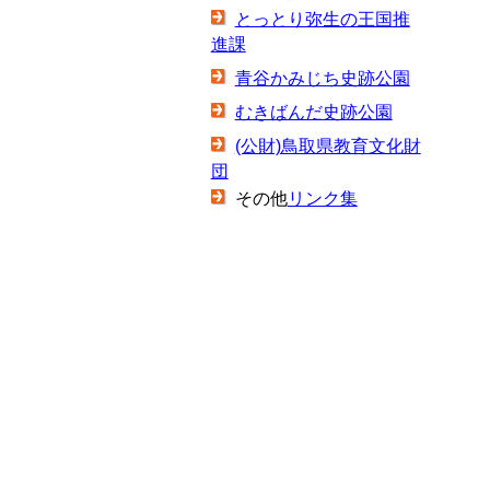
とっとり弥生の王国推
進課
青谷かみじち史跡公園
むきばんだ史跡公園
(公財)鳥取県教育文化財
団
その他
リンク集