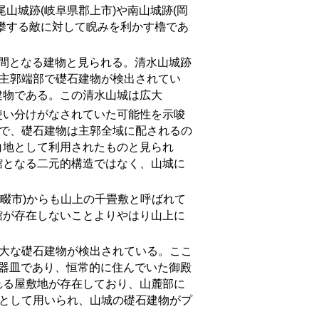
山城跡(岐阜県郡上市)や南山城跡(岡
攀する敵に対して睨みを利かす櫓であ
間となる建物と見られる。清水山城跡
の主郭端部で礎石建物が検出されてい
建物である。この清水山城は広大
使い分けがなされていた可能性を示唆
城で、礎石建物は主郭全域に配されるの
白地として利用されたものと見られ
館となる二元的構造ではなく、山城に
畷市
)
からも山上の千畳敷と呼ばれて
館が存在しないことよりやはり山上に
大な礎石建物が検出されている。ここ
師器皿であり、恒常的に住んでいた御殿
れる屋敷地が存在しており、山麓部に
間として用いられ、山城の礎石建物がプ