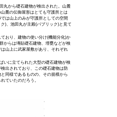
田丸から礎石建物が検出された。山麓
の山麓の伝御屋形はとても守護所とは
跡では山上のみが守護所としての空間
ク)、池田丸が主殿(パブリック)と見て
おり、建物の使い分け(機能分化)か
輪群からは塼貼礎石建物、埋甕などが検
では山上に武家屋敷があり、それぞれ
ぱいに立てられた大型の礎石建物が検
が検出されており、この礎石建物は防
物と同様であるものの、その規模から
られていたのだろう。