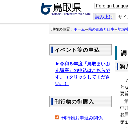
こ
の
ペ
ー
読み上げ
サイ
ジ
を
翻
現在の位置：
ホーム
県の組織と仕事
地域
訳
す
る
イベント等の申込
▶
令和８年度「鳥取まいぶ
狗
ん講座」の申込はこちらで
す。（クリックしてくださ
７
い。）
と
要
第
刊行物の御購入
中
お
刊行物お申込み関係
第