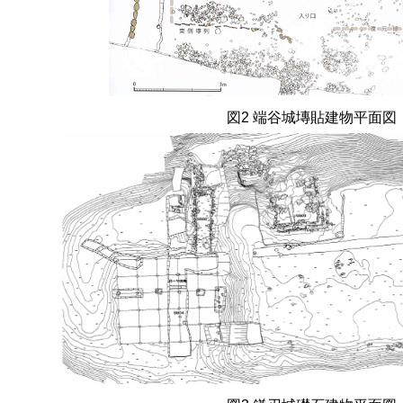
図
2
端谷城塼貼建物平面図