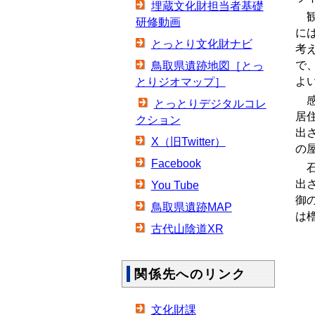
埋蔵文化財担当者基礎
観
研修動画
に
とっとり文化財ナビ
考
で
鳥取県遺跡地図［とっ
よ
とりジオマップ］
感
とっとりデジタルコレ
居
クション
出
X（旧Twitter）
の
Facebook
石
出
You Tube
御
鳥取県遺跡MAP
は
古代山陰道XR
関係先へのリンク
文化財課