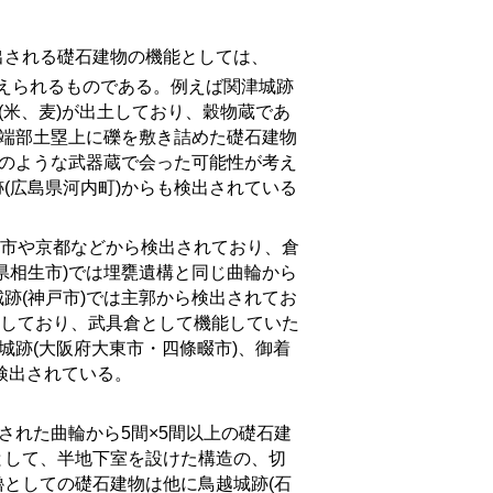
される礎石建物の機能としては、
考えられるものである。例えば関津城跡
(米、麦)が出土しており、穀物蔵であ
の端部土塁上に礫を敷き詰めた礎石建物
)のような武器蔵で会った可能性が考え
(広島県河内町)からも検出されている
市や京都などから検出されており、倉
県相生市)では埋甕遺構と同じ曲輪から
跡(神戸市)では主郭から検出されてお
土しており、武具倉として機能していた
城跡(大阪府大東市・四條畷市)、御着
も検出されている。
された曲輪から
5
間×
5間以上の礎石建
として、半地下室を設けた構造の、切
としての礎石建物は他に鳥越城跡(石