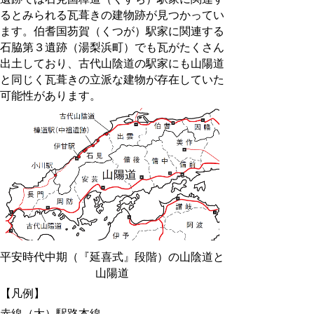
るとみられる瓦葺きの建物跡が見つかってい
ます。伯耆国芴賀（くつが）駅家に関連する
石脇第３遺跡（湯梨浜町）でも瓦がたくさん
出土しており、古代山陰道の駅家にも山陽道
と同じく瓦葺きの立派な建物が存在していた
可能性があります。
平安時代中期（『延喜式』段階）の山陰道と
山陽道
【凡例】
赤線（太）駅路本線