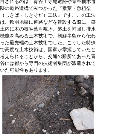
目されるのは、青谷上寺地遺跡や青谷横木遺
跡の道路遺構でみつかった『敷葉・敷粗朶
（しきば・しきそだ）工法』です。この工法
は、軟弱地盤に道路などを建設する際に、盛
土内に木の枝や葉を敷き、盛土を補強し排水
機能を高める土木技術で、朝鮮半島から伝わ
った最先端の土木技術でした。こうした特殊
で高度な土木技術は、国家が掌握していたと
考えられることから、交通の難所であった青
谷には都から専門の技術者集団が派遣されて
いた可能性もあります。