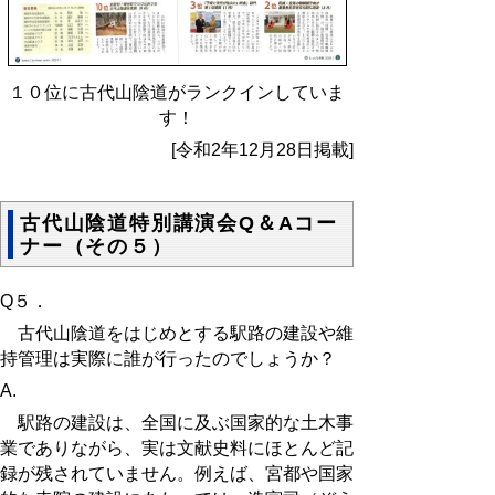
１０位に古代山陰道がランクインしていま
す！
[令和2年12月28日掲載]
古代山陰道特別講演会Q＆Aコー
ナー（その５）
Q５．
古代山陰道をはじめとする駅路の建設や維
持管理は実際に誰が行ったのでしょうか？
A.
駅路の建設は、全国に及ぶ国家的な土木事
業でありながら、実は文献史料にほとんど記
録が残されていません。例えば、宮都や国家