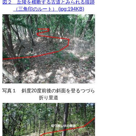
図２ 丘陵を横断する古道とみられる痕跡
（三角印のルート） (jpg:194KB)
写真１ 斜度20度前後の斜面を登るつづら
折り里道