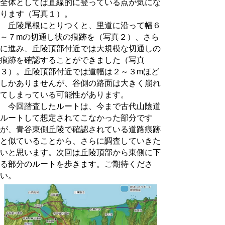
全体としては直線的に登っている点が気にな
ります（写真１）。
丘陵尾根にとりつくと、里道に沿って幅６
～７mの切通し状の痕跡を（写真２）、さら
に進み、丘陵頂部付近では大規模な切通しの
痕跡を確認することができました（写真
３）。丘陵頂部付近では道幅は２～３mほど
しかありませんが、谷側の路面は大きく崩れ
てしまっている可能性があります。
今回踏査したルートは、今まで古代山陰道
ルートして想定されてこなかった部分です
が、青谷東側丘陵で確認されている道路痕跡
と似ていることから、さらに調査していきた
いと思います。次回は丘陵頂部から東側に下
る部分のルートを歩きます。ご期待くださ
い。