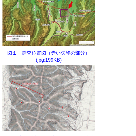
図１ 踏査位置図（赤い矢印の部分）
(jpg:199KB)