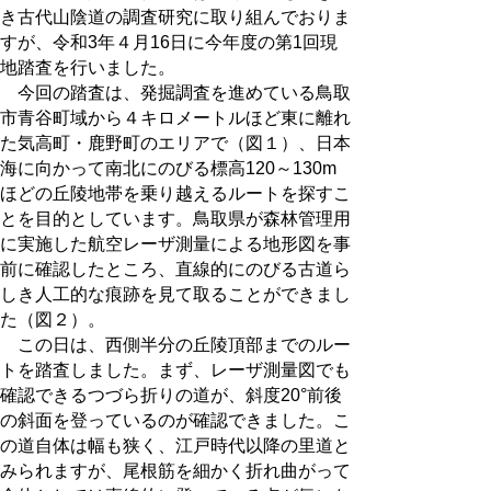
き古代山陰道の調査研究に取り組んでおりま
すが、令和3年４月16日に今年度の第1回現
地踏査を行いました。
今回の踏査は、発掘調査を進めている鳥取
市青谷町域から４キロメートルほど東に離れ
た気高町・鹿野町のエリアで（図１）、日本
海に向かって南北にのびる標高120～130m
ほどの丘陵地帯を乗り越えるルートを探すこ
とを目的としています。鳥取県が森林管理用
に実施した航空レーザ測量による地形図を事
前に確認したところ、直線的にのびる古道ら
しき人工的な痕跡を見て取ることができまし
た（図２）。
この日は、西側半分の丘陵頂部までのルー
トを踏査しました。まず、レーザ測量図でも
確認できるつづら折りの道が、斜度20°前後
の斜面を登っているのが確認できました。こ
の道自体は幅も狭く、江戸時代以降の里道と
みられますが、尾根筋を細かく折れ曲がって