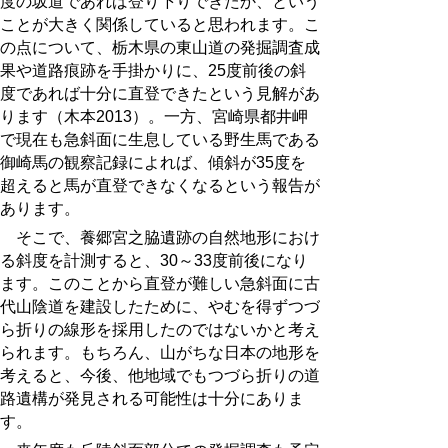
度の坂道であれば登り下りできたか、という
ことが大きく関係していると思われます。こ
の点について、栃木県の東山道の発掘調査成
果や道路痕跡を手掛かりに、
25
度前後の斜
度であれば十分に直登できたという見解があ
ります（木本
2013
）。一方、宮崎県都井岬
で現在も急斜面に生息している野生馬である
御崎馬の観察記録によれば、傾斜が
35
度を
超えると馬が直登できなくなるという報告が
あります。
そこで、養郷宮之脇遺跡の自然地形におけ
る斜度を計測すると、
30
～
33
度前後になり
ます。このことから直登が難しい急斜面に古
代山陰道を建設したために、やむを得ずつづ
ら折りの線形を採用したのではないかと考え
られます。もちろん、山がちな日本の地形を
考えると、今後、他地域でもつづら折りの道
路遺構が発見される可能性は十分にありま
す。