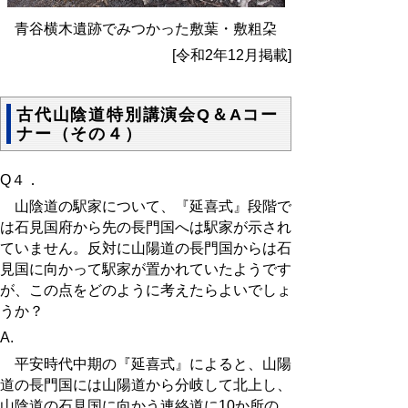
青谷横木遺跡でみつかった敷葉・敷粗朶
[令和2年12月掲載]
古代山陰道特別講演会Q＆Aコー
ナー（その４）
Q４．
山陰道の駅家について、『延喜式』段階で
は石見国府から先の長門国へは駅家が示され
ていません。反対に山陽道の長門国からは石
見国に向かって駅家が置かれていたようです
が、この点をどのように考えたらよいでしょ
うか？
A.
平安時代中期の『延喜式』によると、山陽
道の長門国には山陽道から分岐して北上し、
山陰道の石見国に向かう連絡道に10か所の