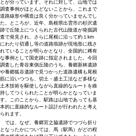
とが分っています。それに対して、山地では
調査事例がほとんどないことから、これまで
道路線形や構造は良く分かっていませんでし
た。ところが、近年、島根県出雲市の杉沢遺
跡で丘陵上につくられた古代山陰道が発掘調
査で発見され、さらに尾根に沿って約１km
にわたり切通し等の道路痕跡が現地形に残さ
れていることが明らかとなり、全国的に稀有
な事例として国史跡に指定されました。今回
調査した青谷東側丘陵のうち、養郷新林遺跡
や養郷狐谷遺跡で見つかった道路遺構も尾根
筋に沿いつつも、切土・盛土工法など多様な
土木技術を駆使しながら直線的なルートを維
持してつくられたことが明らかとなっていま
す。このことから、駅路は山地であっても基
本的に直線的なルート設計が行われたと考え
られます。
では、なぜ、養郷宮之脇遺跡で
つづら折り
となった
かについては、馬（駅馬）がどの程