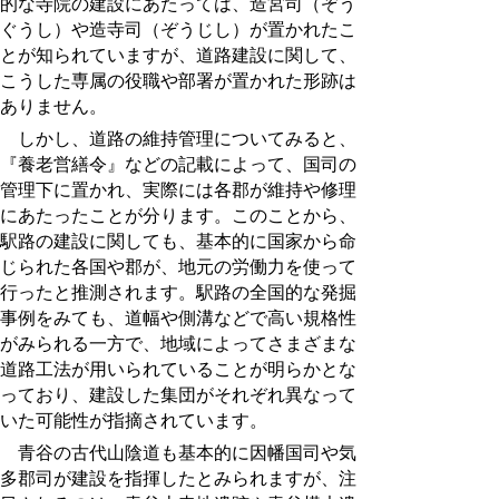
的な寺院の建設にあたっては、造宮司（ぞう
ぐうし）や造寺司（ぞうじし）が置かれたこ
とが知られていますが、道路建設に関して、
こうした専属の役職や部署が置かれた形跡は
ありません。
しかし、道路の維持管理についてみると、
『養老営繕令』などの記載によって、国司の
管理下に置かれ、実際には各郡が維持や修理
にあたったことが分ります。このことから、
駅路の建設に関しても、基本的に国家から命
じられた各国や郡が、地元の労働力を使って
行ったと推測されます。駅路の全国的な発掘
事例をみても、道幅や側溝などで高い規格性
がみられる一方で、地域によってさまざまな
道路工法が用いられていることが明らかとな
っており、建設した集団がそれぞれ異なって
いた可能性が指摘されています。
青谷の古代山陰道も基本的に因幡国司や気
多郡司が建設を指揮したとみられますが、注