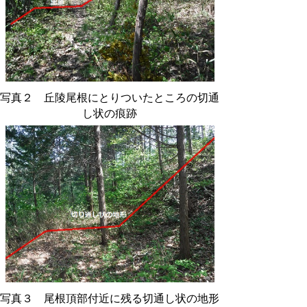
写真２ 丘陵尾根にとりついたところの切通
し状の痕跡
写真３ 尾根頂部付近に残る切通し状の地形