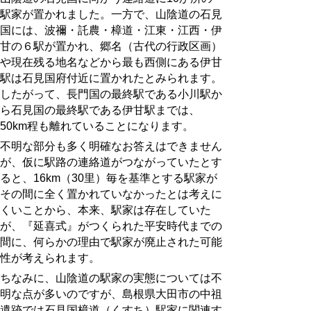
駅家が置かれました。一方で、山陰道の石見
国には、波禰・託農・樟道・江東・江西・伊
甘の６駅が置かれ、郷名（古代の行政区画）
や現在残る地名などから最も西側にある伊甘
駅は石見国府付近に置かれたとみられます。
したがって、長門国の最終駅である小川駅か
ら石見国の最終駅である伊甘駅までは、
50km程も離れていることになります。
不明な部分も多く明確なお答えはできません
が、仮に駅路の連絡道がつながっていたとす
ると、16km（30里）毎を基準とする駅家が
その間に全く置かれていなかったとは考えに
くいことから、本来、駅家は存在していた
が、『延喜式』がつくられた平安時代までの
間に、何らかの理由で駅家が廃止された可能
性が考えられます。
ちなみに、山陰道の駅家の実態については不
明な点が多いのですが、島根県大田市の中祖
遺跡では石見国樟道（くすち）駅家に関連す