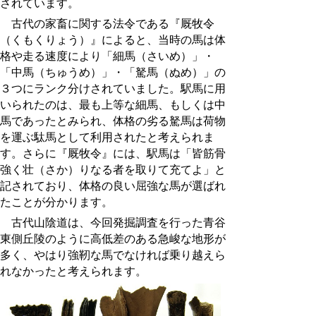
されています。
古代の家畜に関する法令である『厩牧令
（くもくりょう）』によると、当時の馬は体
格や走る速度により「細馬（さいめ）」・
「中馬（ちゅうめ）」・「駑馬（ぬめ）」の
３つにランク分けされていました。駅馬に用
いられたのは、最も上等な細馬、もしくは中
馬であったとみられ、体格の劣る駑馬は荷物
を運ぶ駄馬として利用されたと考えられま
す。さらに『厩牧令』には、駅馬は「皆筋骨
強く壮（さか）りなる者を取りて充てよ」と
記されており、体格の良い屈強な馬が選ばれ
たことが分かります。
古代山陰道は、今回発掘調査を行った青谷
東側丘陵のように高低差のある急峻な地形が
多く、やはり強靭な馬でなければ乗り越えら
れなかったと考えられます。