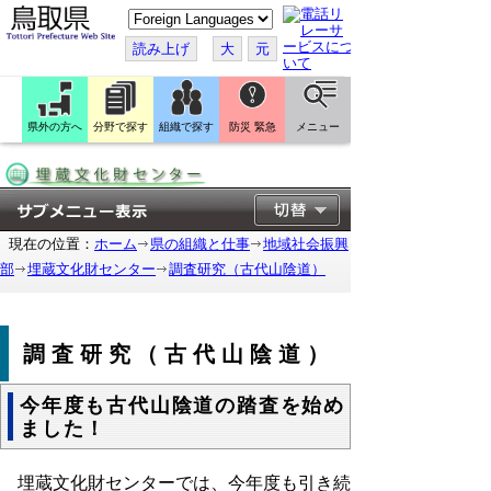
こ
の
ペ
読み上げ
大
元
ー
ジ
を
翻
訳
県外の方へ
分野で探す
組織で探す
防災 緊急
メニュー
す
る
現在の位置：
ホーム
県の組織と仕事
地域社会振興
部
埋蔵文化財センター
調査研究（古代山陰道）
調査研究（古代山陰道）
今年度も古代山陰道の踏査を始め
ました！
埋蔵文化財センターでは、今年度も引き続