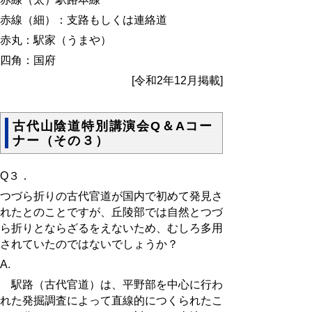
赤線（細）：支路もしくは連絡道
赤丸：駅家（うまや）
四角：国府
[令和2年12月掲載]
古代山陰道特別講演会Q＆Aコー
ナー（その３）
Q３．
つづら折りの古代官道が国内で初めて発見さ
れたとのことですが、丘陵部では自然とつ
づ
ら折りとならざるをえないため、むしろ多用
されていたのではないでしょうか？
A.
駅路（古代官道）は、平野部を中心に行わ
れた発掘調査によって直線的につくられたこ