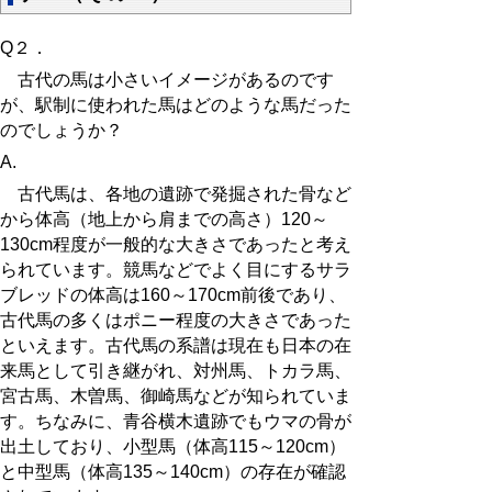
Q２．
古代の馬は小さいイメージがあるのです
が、駅制に使われた馬はどのような馬だった
のでしょうか？
A.
古代馬は、各地の遺跡で発掘された骨など
から体高（地上から肩までの高さ）120～
130cm程度が一般的な大きさであったと考え
られています。競馬などでよく目にするサラ
ブレッドの体高は160～170cm前後であり、
古代馬の多くはポニー程度の大きさであった
といえます。古代馬の系譜は現在も日本の在
来馬として引き継がれ、対州馬、トカラ馬、
宮古馬、木曽馬、御崎馬などが知られていま
す。ちなみに、青谷横木遺跡でもウマの骨が
出土しており、小型馬（体高115～120cm）
と中型馬（体高135～140cm）の存在が確認