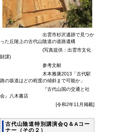
出雲市杉沢遺跡で見つか
った丘陵上の古代山陰道の道路遺構
(
写真提供：出雲市文化
財課)
参考文献
木本雅康2013「古代駅
路の坂道はどの程度の傾斜まで可能か」
『古代山国の交通と社
会』八木書店
[令和2年11月掲載]
古代山陰道特別講演会Q＆Aコー
ナー（その２）