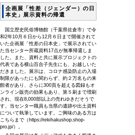
企画展「性差（ジェンダー）の日
本史」展示資料の帰還
国立歴史民俗博物館（千葉県佐倉市）で令
和2年
10
月６日から
12
月６日まで開催されて
いた企画展「性差の日本史」で展示されてい
た当センター所蔵資料
17
点が無事帰還しま
した。また、資料と共に展示プロジェクトの
代表である横山百合子先生にも、お越しいた
だきました。展示は、コロナ感染防止の入場
制限があったにも関わらず、約２万名もの来
館者があり、さらに
300
頁を超える図録もオ
ンライン販売の効果もあり、第５刷まで増刷
され、現在
8,000
部以上の売れゆきだそうで
す。当センター職員も当県の遺跡や出土資料
について執筆しています。ご興味のある方は
こちらまで（
https://rekihakushop.shop-
pro.jp/
）。