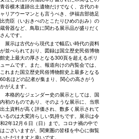
青谷横木遺跡出土遺物だけでなく、古代のキ
ャリアウーマンとも言うべき、伊福吉部徳足
比売臣（いおきべのとこたりひめのおみ）の
蔵骨器など、鳥取に関わる展示品が盛りだく
さんです。
展示は古代から現代まで幅広い時代の資料
が並べられており、図録は国立歴史民俗博物
館史上最大の厚さとなる
300
頁を超えるボリ
ュームです。また、報道向けの内覧会では、
これまた国立歴史民俗博物館史上最多となる
60
名ほどの記者が集まり、関心の高さがう
かがえます。
本格的なジェンダー史の展示としては、国
内初のものであり、そのような展示に、当県
出土資料が高く評価され、数多く展示されて
いるのは大変誇らしい気持ちです。展示は令
和2年
12
月６日（日）まで。コロナ禍の中で
はございますが、関東圏の皆様を中心に御覧
いただけますと幸いです。