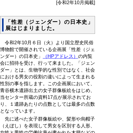
[令和2年10月掲載]
「性差（ジェンダー）の日本史」
展はじまりました。
令和2年10
月６日（火）より国立歴史民俗
博物館で開催されている企画展「性差（ジェ
ンダー）の日本史」
（HPアドレス）
の内覧
会に招待を受け、行って来ました。「ジェン
ダー」とは、生物学的な性別ではなく、社会
における男女の役割の違いによって生まれる
性別の事を指します。この企画展において、
青谷横木遺跡出土の女子群像板絵をはじめ、
当センター所蔵の資料
17
点が展示されてお
り、１遺跡あたりの点数としては最多の点数
となっています。
先に述べた女子群像板絵や、髪形や烏帽子
（えぼし）を表現して男女を区別する人形、
女性と男性の労働比率が書かれた木簡などの