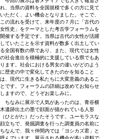
今回の展示は各メディアでも大きく報道さ
れ、当県の資料を全国規模で多くの方に見て
いただく、よい機会となりました。そこで、
この流れを受けて、来年度の７月に「古代の
女性史」をテーマとした考古学フォーラムを
開催する予定です。当県は古代の女性が活躍
していたことを示す資料が数多く出土してい
る全国有数の県であり、また、現代では女性
の社会進出を積極的に支援している県でもあ
ります。社会における男女の違いがどのよう
に歴史の中で変化してきたのかを知ること
は、現代に生きる私たちに大変意義のあるこ
とです。フォーラムの詳細は改めてお知らせ
しますので、どうぞお楽しみに。
ちなみに展示で人気があったのは、青谷横
木遺跡出土の墨で顔面が描かれている人形
（ひとがた）だったそうです。ユーモラスな
顔立ちで、発掘調査を行った調査員の名前に
ちなんで、我々仲間内では「ヨシカズ君」と
呼んでいます。展示される機会が多い資料で