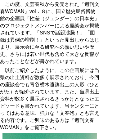
この度、文芸春秋から発売された『週刊文
春
WOMAN
』
vol
．８に、国立歴史民俗博物
館の企画展「性差（ジェンダー）の日本史」
のプロジェクトメンバーによる座談会が掲載
されています。「
SNS
で話題沸騰！」「図
録は異例の増刷！」といった見出しからはじ
まり、展示会に至る研究への熱い思いや歴
史、さらには若い世代も含めて大きな反響が
あったことなどが書かれています。
以前ご紹介したように、この企画展には当
県の出土資料が数多く展示されており、今回
の座談会でも青谷横木遺跡出土の人形（ひと
がた）が紹介されています。また、当県出土
資料が数多く展示されるきっかけとなったエ
ピソードも書かれています。当センターにと
ってはある意味、強力な「文春砲」とも言え
る内容です。ご興味のある方は『週刊文春
WOMAN
』をご覧下さい。