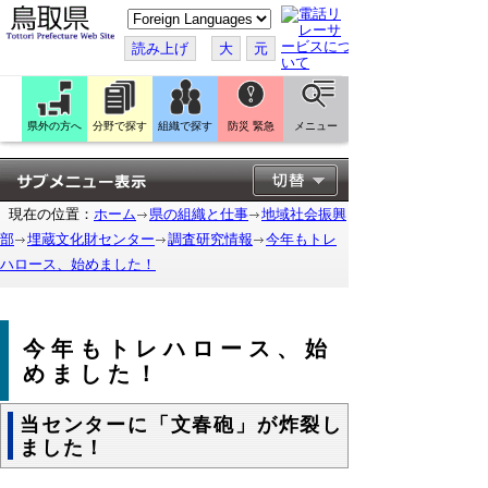
こ
の
ペ
読み上げ
大
元
ー
ジ
を
翻
訳
県外の方へ
分野で探す
組織で探す
防災 緊急
メニュー
す
る
現在の位置：
ホーム
県の組織と仕事
地域社会振興
部
埋蔵文化財センター
調査研究情報
今年もトレ
ハロース、始めました！
今年もトレハロース、始
めました！
当センターに「文春砲」が炸裂し
ました！