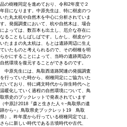
品の樹種同定を進めており、令和2年度で２
年目になります。中原先生は、特に樹皮のつ
いた丸太杭や自然木を中心に分析されていま
す。発掘調査において、杭や自然木は、場合
によっては、数百本も出土し、厄介な存在に
なることもしばしばです。しかし、樹皮がつ
いたままの丸太杭は、もとは遺跡周辺に生え
ていたものと考えられるので、その樹種を明
らかにすることによって、当時の遺跡周辺の
自然環境を復元することができるのです。
中原先生には、鳥取西道路関連の発掘調査
を行っていた時から、樹種同定にご協力いた
だいており、特に縄文時代から弥生時代へと
温暖化していく過程の自然環境について、鳥
取県史のブックレットで発表されています
（中原計
2018
『森と生きた人々−鳥取県の遺
跡から−』鳥取県史ブックレット
19
鳥取
県）。昨年度から行っている樹種同定では、
さらに新しい時代である古墳時代や古代、