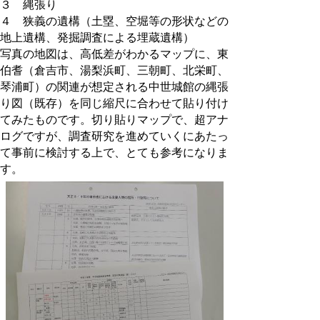
３ 縄張り
４ 狭義の遺構（土塁、空堀等の形状などの
地上遺構、発掘調査による埋蔵遺構）
写真の地図は、高低差がわかるマップに、東
伯耆（倉吉市、湯梨浜町、三朝町、北栄町、
琴浦町）の関連が想定される中世城館の縄張
り図（既存）を同じ縮尺に合わせて貼り付け
てみたものです。切り貼りマップで、超アナ
ログですが、調査研究を進めていくにあたっ
て事前に検討する上で、とても参考になりま
す。