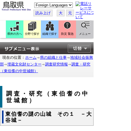
こ
の
ペ
読み上げ
大
元
ー
ジ
を
翻
訳
県外の方へ
分野で探す
組織で探す
防災 緊急
メニュー
す
る
現在の位置：
ホーム
県の組織と仕事
地域社会振興
部
埋蔵文化財センター
調査研究情報
調査・研究
（東伯耆の中世城館）
調査・研究（東伯耆の中
世城館）
東伯耆の謎の山城 その１ －大
谷城－