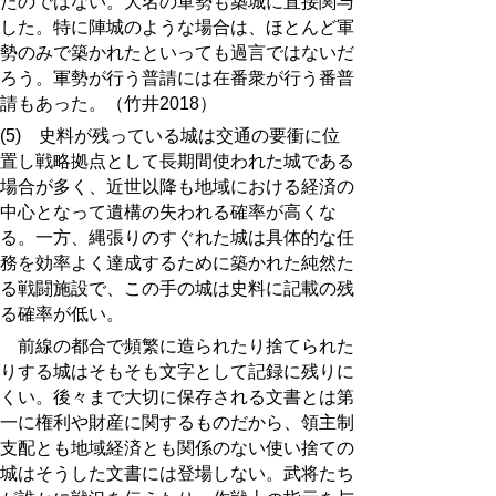
たのではない。大名の軍勢も築城に直接関与
した。特に陣城のような場合は、ほとんど軍
勢のみで築かれたといっても過言ではないだ
ろう。軍勢が行う普請には在番衆が行う番普
請もあった。（竹井2018）
(5) 史料が残っている城は交通の要衝に位
置し戦略拠点として長期間使われた城である
場合が多く、近世以降も地域における経済の
中心となって遺構の失われる確率が高くな
る。一方、縄張りのすぐれた城は具体的な任
務を効率よく達成するために築かれた純然た
る戦闘施設で、この手の城は史料に記載の残
る確率が低い。
前線の都合で頻繁に造られたり捨てられた
りする城はそもそも文字として記録に残りに
くい。後々まで大切に保存される文書とは第
一に権利や財産に関するものだから、領主制
支配とも地域経済とも関係のない使い捨ての
城はそうした文書には登場しない。武将たち