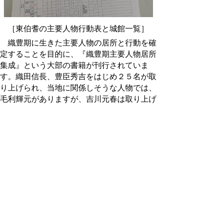
［東伯耆の主要人物行動表と城館一覧］
織豊期に生きた主要人物の居所と行動を確
定することを目的に、『織豊期主要人物居所
集成』という大部の書籍が刊行されていま
す。織田信長、豊臣秀吉をはじめ２５名が取
り上げられ、当地に関係しそうな人物では、
毛利輝元がありますが、吉川元春は取り上げ
られていません。
分析の手法として、人物の居所と行動を文献
等から明らかにしていくことが歴史の解明に
つながるものと考えられます。今回の調査・
研究に当たって、織田方では南条元続、小鴨
元清兄弟など、毛利方では、吉川元春・元
長、山田重直等の居所と行動等について、天
正８・９年を中心に時系別に拾ってみまし
た。
文献資料やこうした資料を見ながら研究者