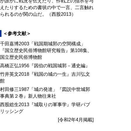
が誰かに戦況を伝えたり、作戦上の指示を与
えたりするための書状の中で一言、二言触れ
られるのが関の山だ。（西股2013）
＜参考文献＞
千田嘉博2003「戦国期城郭の空間構成」
『国立歴史民俗博物館研究報告』第108集、
国立歴史民俗博物館
高橋正弘1956『因伯の戦国城郭－通史編』
竹井英文2018『戦国の城の一生』吉川弘文
館
村田修三1987「城の発達」『図説中世城郭
事典第２巻』新人物往来社
西股総生2013『城取りの軍事学』学研パブ
リッシング
[令和2年4月掲載]