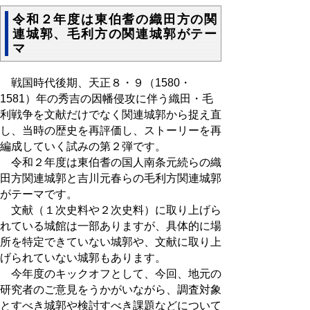
令和２年度は東伯耆の織田方の関
連城郭、毛利方の関連城郭がテー
マ
戦国時代後期、天正８・９（1580・
1581）年の秀吉の因幡侵攻に伴う織田・毛
利戦争を文献だけでなく関連城郭から捉え直
し、当時の歴史を再評価し、ストーリーを再
編成していく試みの第２弾です。
令和２年度は東伯耆の国人南条元続らの織
田方関連城郭と吉川元春らの毛利方関連城郭
がテーマです。
文献（１次史料や２次史料）に取り上げら
れている城館は一部ありますが、具体的に場
所を特定できていない城郭や、文献に取り上
げられていない城郭もあります。
今年度のキックオフとして、今回、地元の
研究者のご意見をうかがいながら、調査対象
とすべき城郭や検討すべき課題などについて