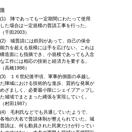
注
(1) 陣であっても一定期間にわたって使用
した場合は一定規模の普請工事を行った。
（千田2003）
(2) 城普請には鉄則があって、自己の保全
能力を超える規模には手を広げない。これは
構造面にも指摘でき、小規模であっても入念
な工作には相応の技術と経済力を要する。
（高橋1986）
(3) １６世紀後半頃、軍事的側面の卓越し
た陣城における技術的な進歩、質的な発展が
めざましく、必要最小限にシェイプアップし
た城域でまとまった縄張を実現していく。
（村田1987）
(4) 毛利氏などでも共通していたようで、
各地の大名で普請体制が整えられていた。城
普請は、何も動員された民衆だけが行ってい