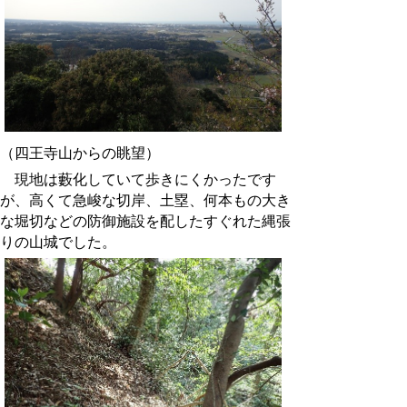
（四王寺山からの眺望）
現地は藪化していて歩きにくかったです
が、高くて急峻な切岸、土塁、何本もの大き
な堀切などの防御施設を配したすぐれた縄張
りの山城でした。