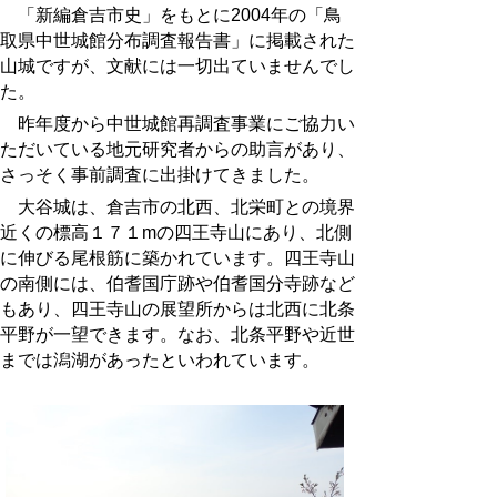
「新編倉吉市史」をもとに
2004
年の「鳥
取県中世城館分布調査報告書」に掲載された
山城ですが、文献には一切出ていませんでし
た。
昨年度から中世城館再調査事業にご協力い
ただいている地元研究者からの助言があり、
さっそく事前調査に出掛けてきました。
大谷城は、倉吉市の北西、北栄町との境界
近くの標高１７１mの四王寺山にあり、北側
に伸びる尾根筋に築かれています。四王寺山
の南側には、伯耆国庁跡や伯耆国分寺跡など
もあり、四王寺山の展望所からは北西に北条
平野が一望できます。なお、北条平野や近世
までは潟湖があったといわれています。