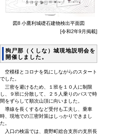
図
8
小鷹利城礎石建物検出平面図
[令和2年9月掲載]
狗尸那（くしな）城現地説明会を
開催しました。
空模様とコロナを気にしながらのスタート
でした。
三密を避けるため、１班を１０人に制限
し、９班に分散して、２５人乗りのバスで時
間をずらして順次山頂に向いました。
導線を長くするなど受付も工夫し、乗車
時、現地での三密対策はしっかりできまし
た。
入口の検温では、鹿野町総合支所の支所長