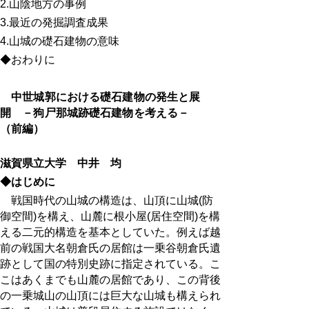
2.
山陰地方の事例
3.
最近の発掘調査成果
4.
山城の礎石建物の意味
◆おわりに
中世城郭における礎石建物の発生と展
開 －狗尸那城跡礎石建物を考える－
（前編）
滋賀県立大学 中井 均
◆はじめに
戦国時代の山城の構造は、山頂に山城
(
防
御空間
)
を構え、山麓に根小屋
(
居住空間
)
を構
える二元的構造を基本としていた。例えば越
前の戦国大名朝倉氏の居館は一乗谷朝倉氏遺
跡として国の特別史跡に指定されている。こ
こはあくまでも山麓の居館であり、この背後
の一乗城山の山頂には巨大な山城も構えられ