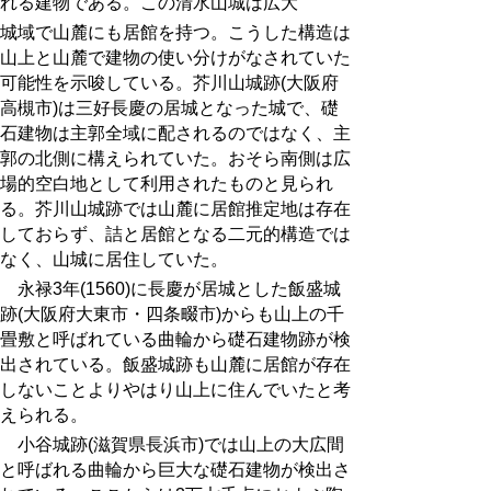
れる建物である。この清水山城は広大
城域で山麓にも居館を持つ。こうした構造は
山上と山麓で建物の使い分けがなされていた
可能性を示唆している。芥川山城跡(大阪府
高槻市)は三好長慶の居城となった城で、礎
石建物は主郭全域に配されるのではなく、主
郭の北側に構えられていた。おそら南側は広
場的空白地として利用されたものと見られ
る。芥川山城跡では山麓に居館推定地は存在
しておらず、詰と居館となる二元的構造では
なく、山城に居住していた。
永禄
3
年
(1560)
に長慶が居城とした飯盛城
跡
(
大阪府大東市・四条畷市
)
からも山上の千
畳敷と呼ばれている曲輪から礎石建物跡が検
出されている。飯盛城跡も山麓に居館が存在
しないことよりやはり山上に住んでいたと考
えられる。
小谷城跡
(
滋賀県長浜市
)
では山上の大広間
と呼ばれる曲輪から巨大な礎石建物が検出さ