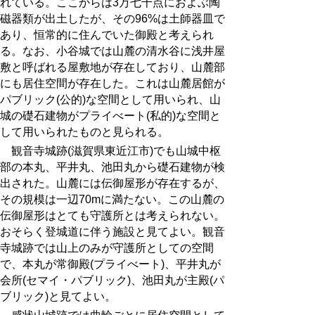
れている。ここからは3万七千点におよぶ陶
磁器類が出土したが、その96%は土師器皿で
あり、恒常的に住んでいた御殿と考えられ
る。なお、小谷城では山麓の清水谷に浅井屋
敷と呼ばれる屋敷地が存在しており、山麓部
にも居住空間が存在した。これは山麓居館が
パブリック(公的)な空間として用いられ、山
城の礎石建物がプライべート(私的)な空間と
して用いられたものと見られる。
観音寺城跡
(
滋賀県東近江市
)
でも山城中枢
部の本丸、平井丸、池田丸から礎石建物が検
出された。山麓には伝御屋形が存在するが、
その規模は一辺70mに満たない。この山麓の
伝御屋形はとても守護所とは考えられない。
おそらく登城道に伴う施設と見てよい。観音
寺城跡では山上のみが守護所としての空間
で、本丸が常御殿(プライべート)、平井丸が
会所(セマイ・パブリック)、池田丸が主殿(パ
ブリック)と見てよい。