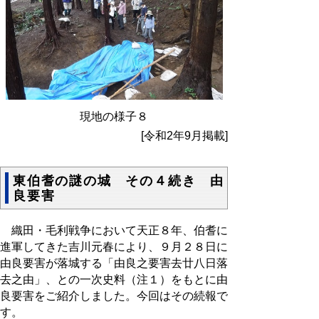
現地の様子８
[令和2年9月掲載]
東伯耆の謎の城 その４続き 由
良要害
織田・毛利戦争において天正８年、伯耆に
進軍してきた吉川元春により、９月２８日に
由良要害が落城する「由良之要害去廿八日落
去之由」、との一次史料（注１）をもとに由
良要害をご紹介しました。今回はその続報で
す。