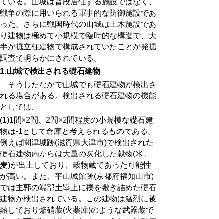
ている。山城は普段居住する施設ではなく、
戦争の際に用いられる軍事的な防御施設であ
った。さらに戦国時代の山城は土木施設であ
り建物は極めて小規模で臨時的な構造で、大
半が掘立柱建物で構成されていたことが発掘
調査で明らかにされている。
1.
山城で検出される礎石建物
そうしたなかで山城でも礎石建物が検出さ
れる場合がある。検出される礎石建物の機能
としては、
(1)
1
間×
2
間、
2
間×
2
間程度の小規模な礎石建
物は-1として倉庫と考えられるものである。
例えば関津城跡(滋賀県大津市)で検出された
礎石建物内からは大量の炭化した穀物(米、
麦)が出土しており、穀物蔵であった可能性
が高い。また、平山城館跡(京都府福知山市)
では主郭の端部土塁上に礫を敷き詰めた礎石
建物が検出されている。この建物は猛烈に被
熱しており焔硝蔵(火薬庫)のような武器蔵で