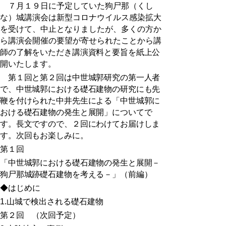
７月１９日に予定していた狗尸那（くし
な）城講演会は新型コロナウイルス感染拡大
を受けて、中止となりましたが、多くの方か
ら講演会開催の要望が寄せられたことから
講
師の了解をいただき講演資料と要旨を紙上公
開いたします。
第１回と第２回は中世城郭研究の第一人者
で、中世城郭における礎石建物の研究にも先
鞭を付けられた中井先生による「中世城郭に
おける礎石建物の発生と展開」についてで
す。長文ですので、２回にわけてお届けしま
す。次回もお楽しみに。
第１回
「中世城郭における礎石建物の発生と展開－
狗尸那城跡礎石建物を考える－」（前編）
◆はじめに
1.
山城で検出される礎石建物
第２回 （次回予定）