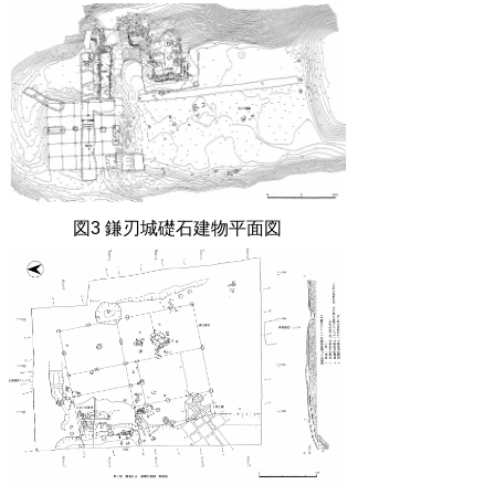
図
3
鎌刃城礎石建物平面図