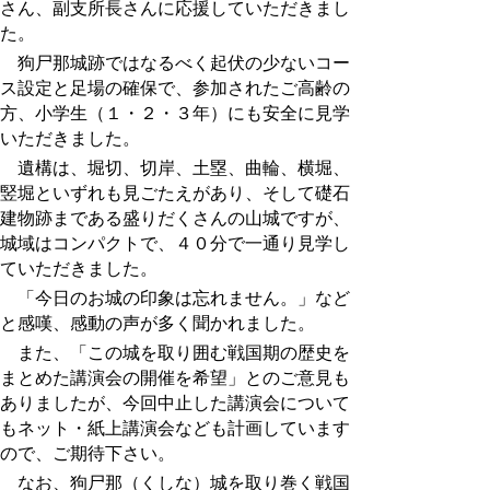
さん、副支所長さんに応援していただきまし
た。
狗尸那城跡ではなるべく起伏の少ないコー
ス設定と足場の確保で、参加されたご高齢の
方、小学生（１・２・３年）にも安全に見学
いただきました。
遺構は、堀切、切岸、土塁、曲輪、横堀、
竪堀といずれも見ごたえがあり、そして礎石
建物跡まである盛りだくさんの山城ですが、
城域はコンパクトで、４０分で一通り見学し
ていただきました。
「今日のお城の印象は忘れません。」など
と感嘆、感動の声が多く聞かれました。
また、「この城を取り囲む戦国期の歴史を
まとめた講演会の開催を希望」とのご意見も
ありましたが、今回中止した講演会について
もネット・紙上講演会なども計画しています
ので、ご期待下さい。
なお、狗尸那（くしな）城を取り巻く戦国