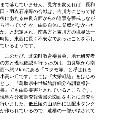
まで落ちていません。見方を変えれば、長和
田・羽衣石岸際の合戦は、吉川方にとって背
後にあたる由良方面からの追撃を警戒しなが
ら行っていたか、由良自体に脅威がなかった
か、と想定され、南条方と吉川方の境界は一
時期、東西に長く不安定であったことを示し
ているようです。
このたび、北栄町教育委員会、地元研究者
の方と現地確認を行ったのは、由良駅から南
西へ約２kmにある「スクモ塚」と呼ばれる
小高い丘です。ここは『大栄町誌』をはじめ
とし、『鳥取県中世城館詳細分布調査報告
書』でも由良要害とされているところです。
現地を分布調査報告書の図面をもとに踏査を
行いました。低丘陵の山頂部には配水タンク
が作られているので、遺構の一部が壊されて
いることが推測されるので、遺構が残されて
いる可能性がある雑木林の中を丹念に歩きま
した。しかし、はっきりとした郭となる削ら