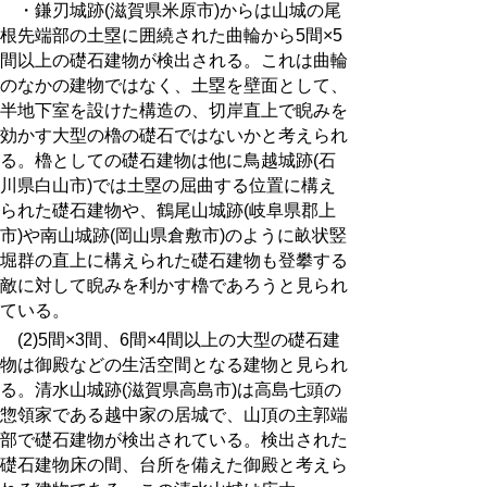
・鎌刃城跡
(
滋賀県米原市
)
からは山城の尾
根先端部の土塁に囲繞された曲輪から
5
間×
5
間以上の礎石建物が検出される。これは曲輪
のなかの建物ではなく、土塁を壁面として、
半地下室を設けた構造の、切岸直上で睨みを
効かす大型の櫓の礎石ではないかと考えられ
る。櫓としての礎石建物は他に鳥越城跡(石
川県白山市)では土塁の屈曲する位置に構え
られた礎石建物や、鶴尾山城跡(岐阜県郡上
市)や南山城跡(岡山県倉敷市)のように畝状竪
堀群の直上に構えられた礎石建物も登攀する
敵に対して睨みを利かす櫓であろうと見られ
ている。
(2)
5
間×
3
間、
6
間×
4
間以上の大型の礎石建
物は御殿などの生活空間となる建物と見られ
る。清水山城跡(滋賀県高島市)は高島七頭の
惣領家である越中家の居城で、山頂の主郭端
部で礎石建物が検出されている。検出された
礎石建物床の間、台所を備えた御殿と考えら