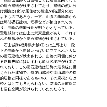
感状山城跡では曲輪ごとに居住空間として
の礎石建物が検出されており、建物の使い分
け(機能分化)か居住者の相違か(階層分化)に
よるものであろう。一方、山腹の曲輪群から
は塼貼礎石建物、埋甕などが検出されてお
り、曲輪の機能分化が明らかとなっている。
置塩城跡では山上に武家屋敷があり、それぞ
れの屋敷地から礎石建物が検出されている。
石山城跡(福井県大飯町)では主郭より一段
下の曲輪から曲輪いっぱいに立てられた大型
の礎石建物が検出される。曲輪の両側に伸び
る尾根先端にはいずれも畝状竪堀群が検出さ
れており、この礎石建物は防御の最前線に構
えられた建物で、鶴尾山城跡や南山城跡の櫓
的建物と同様であるものの、その規模からは
櫓とはとても考えられない。防御の最前線に
も居住空間が設けられていたのだろう。