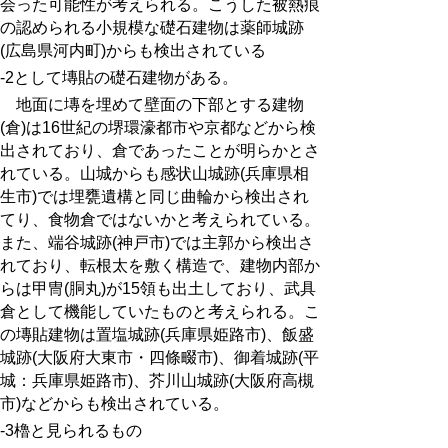
会った可能性が考えられる。こうした被熱痕
の認められる小規模な礎石建物は薬師城跡
(広島県河内町)からも検出されている
-2
として塼貼の礎石建物がある。
地面に塼を埋めて壁面の下部とする建物
(
倉
)
は
16
世紀の堺環濠都市や京都などから検
出されており、倉であったことが明らかとさ
れている。山城からも感状山城跡(兵庫県相
生市)では埋甕遺構と同じ曲輪から検出され
てり、食物倉ではないかと考えられている。
また、端谷城跡(神戸市)では主郭から検出さ
れており、転根太を敷く構造で、建物内部か
らは甲冑(胴丸)が15領も出土しており、武具
倉として機能していたものと考えられる。こ
の塼貼建物は置塩城跡(兵庫県姫路市)、飯盛
城跡(大阪府大東市・四條畷市)、御着城跡(平
城：兵庫県姫路市)、芥川山城跡(大阪府高槻
市)などからも検出されている。
-3
櫓と見られるもの