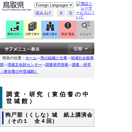
こ
の
ペ
読み上げ
大
元
ー
ジ
を
翻
訳
県外の方へ
分野で探す
組織で探す
防災 緊急
メニュー
す
る
現在の位置：
ホーム
県の組織と仕事
地域社会振興
部
埋蔵文化財センター
調査研究情報
調査・研究
（東伯耆の中世城館）
調査・研究（東伯耆の中
世城館）
狗尸那（くしな）城 紙上講演会
（その１ 全４回）