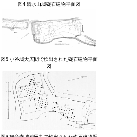
図
4
清水山城礎石建物平面図
図
5
小谷城大広間で検出された礎石建物平面
図
図
6
観音寺城池田丸で検出された礎石建物配