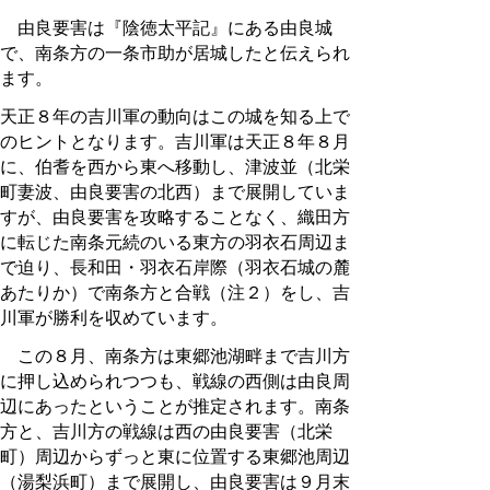
由良要害は『陰徳太平記』にある由良城
で、南条方の一条市助が居城したと伝えられ
ます。
天正８年の吉川軍の動向はこの城を知る上で
のヒントとなります。吉川軍は天正８年８月
に、伯耆を西から東へ移動し、津波並（北栄
町妻波、由良要害の北西）まで展開していま
すが、由良要害を攻略することなく、織田方
に転じた南条元続のいる東方の羽衣石周辺ま
で迫り、長和田・羽衣石岸際（羽衣石城の麓
あたりか）で南条方と合戦（注２）をし、吉
川軍が勝利を収めています。
この８月、南条方は東郷池湖畔まで吉川方
に押し込められつつも、戦線の西側は由良周
辺にあったということが推定されます。南条
方と、吉川方の戦線は西の由良要害（北栄
町）周辺からずっと東に位置する東郷池周辺
（湯梨浜町）まで展開し、由良要害は９月末