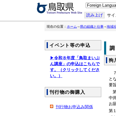
こ
の
ペ
ー
読み上げ
サイ
ジ
を
翻
現在の位置：
ホーム
県の組織と仕事
地域
訳
す
る
イベント等の申込
▶
令和８年度「鳥取まいぶ
狗
ん講座」の申込はこちらで
す。（クリックしてくださ
７
い。）
と
要
第
刊行物の御購入
中
お
刊行物お申込み関係
第