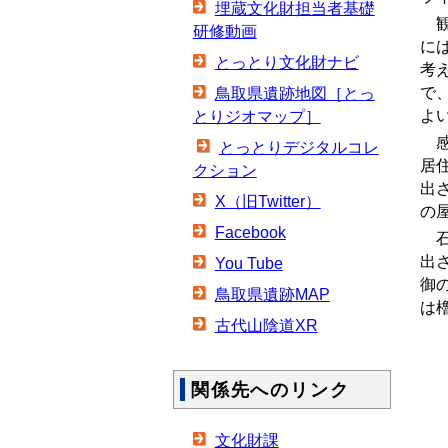
埋蔵文化財担当者基礎
観
研修動画
に
とっとり文化財ナビ
考
で
鳥取県遺跡地図［とっ
よ
とりジオマップ］
感
とっとりデジタルコレ
居
クション
出
X（旧Twitter）
の
Facebook
石
出
You Tube
御
鳥取県遺跡MAP
は
古代山陰道XR
関係先へのリンク
文化財課