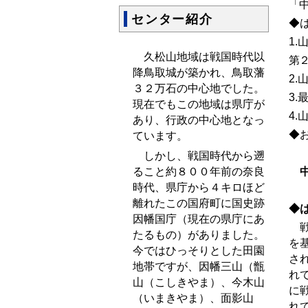
「
センター紹介
◆
1.
久松山地域は戦国時代以
第
降鳥取城が築かれ、鳥取藩
2.
３２万石の中心地でした。
3.
現在でもこの地域は県庁が
4.
あり、行政の中心地となっ
◆
ています。
しかし、戦国時代から遡
中
ること約８００年前の奈良
時代、県庁から４キロほど
離れたこの国府町に国史跡
◆
因幡国庁（現在の県庁にあ
戦
たるもの）がありました。
を
今ではひっそりとした田園
さ
地帯ですが、因幡三山（甑
れ
山（こしきやま）、今木山
に
（いまきやま）、面影山
れ