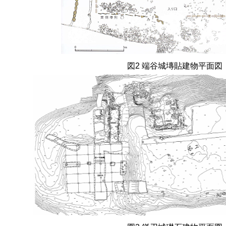
図
2
端谷城塼貼建物平面図