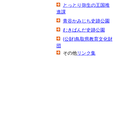
とっとり弥生の王国推
進課
青谷かみじち史跡公園
むきばんだ史跡公園
(公財)鳥取県教育文化財
団
その他
リンク集