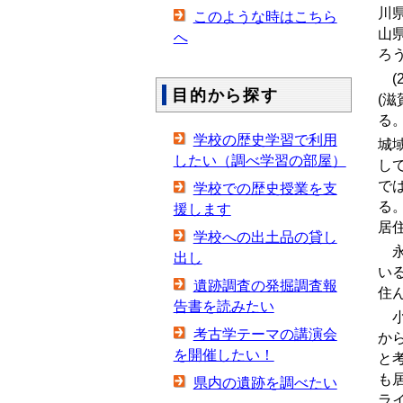
川
このような時はこちら
山
へ
ろ
(2
目的から探す
(
る
学校の歴史学習で利用
城
したい（調べ学習の部屋）
し
で
学校での歴史授業を支
る
援します
居
学校への出土品の貸し
永
出し
い
遺跡調査の発掘調査報
住
告書を読みたい
小
考古学テーマの講演会
か
を開催したい！
と
も
県内の遺跡を調べたい
ラ