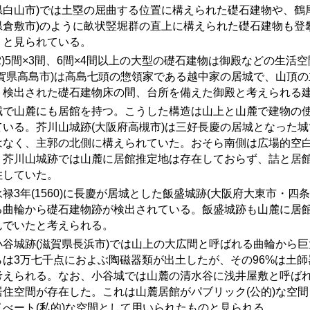
県白山市)では土塁の屈曲する位置に構えられた礎石建物や、鶴尾
県倉敷市)のように畝状竪堀群の直上に構えられた礎石建物も登
うと見られている。
)
5
間×
3
間、
6
間×
4
間以上の大型の礎石建物は御殿などの生活空
滋賀県高島市)は高島七頭の惣領家である越中家の居城で、山頂
。検出された礎石建物床の間、台所を備えた御殿と考えられる
域で山麓にも居館を持つ。こうした構造は山上と山麓で建物の
ている。芥川山城跡(大阪府高槻市)は三好長慶の居城となった
はなく、主郭の北側に構えられていた。おそら南側は広場的空
。芥川山城跡では山麓に居館推定地は存在しておらず、詰と居
住していた。
禄
3
年
(1560)
に長慶が居城とした飯盛城跡
(
大阪府大東市・四条
る曲輪から礎石建物跡が検出されている。飯盛城跡も山麓に居
んでいたと考えられる。
谷城跡
(
滋賀県長浜市
)
では山上の大広間と呼ばれる曲輪から巨
らは3万七千点におよぶ陶磁器類が出土したが、その96%は土
考えられる。なお、小谷城では山麓の清水谷に浅井屋敷と呼ば
居住空間が存在した。これは山麓居館がパブリック(公的)な空
イべート(私的)な空間として用いられたものと見られる。