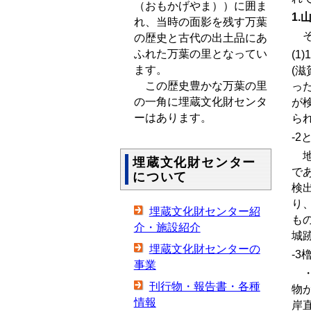
（おもかげやま））に囲ま
1.
れ、当時の面影を残す万葉
そ
の歴史と古代の出土品にあ
ふれた万葉の里となってい
(1)
1
ます。
(
この歴史豊かな万葉の里
っ
の一角に埋蔵文化財センタ
が
ーはあります。
ら
-2
地
埋蔵文化財センター
で
について
検
り
埋蔵文化財センター紹
も
介・施設紹介
城
埋蔵文化財センターの
-3
事業
・
刊行物・報告書・各種
物
情報
岸