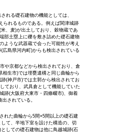
される礎石建物の機能としては、
考えられるものである。例えば関津城跡
(米、麦)が出土しており、穀物蔵であ
の端部土塁上に礫を敷き詰めた礎石建物
)のような武器蔵で会った可能性が考え
(広島県河内町)からも検出されている
市や京都などから検出されており、倉
県相生市)では埋甕遺構と同じ曲輪から
跡(神戸市)では主郭から検出されてお
土しており、武具倉として機能していた
城跡(大阪府大東市・四條畷市)、御着
も検出されている。
された曲輪から
5
間×
5間以上の礎石建
として、半地下室を設けた構造の、切
としての礎石建物は他に鳥越城跡(石