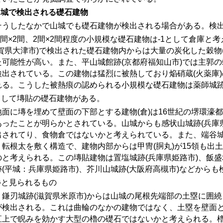
山城で検出される礎石建物
うしたなかで山城でも礎石建物が検出される場合がある。検出
間×
2
間、
2
間×
2
間程度の小規模な礎石建物は-1として倉庫と
滋賀県大津市)で検出された礎石建物内からは大量の炭化した穀物
た可能性が高い。また、平山城館跡(京都府福知山市)では主郭
検出されている。この建物は猛烈に被熱しており焔硝蔵(火薬庫
れる。こうした被熱痕の認められる小規模な礎石建物は薬師城跡
として塼貼の礎石建物がある。
面に塼を埋めて壁面の下部とする建物
(
倉
)
は
16
世紀の堺環濠都
あったことが明らかとされている。山城からも感状山城跡(兵庫
出されてり、食物倉ではないかと考えられている。また、端谷城
、転根太を敷く構造で、建物内部からは甲冑(胴丸)が15領も出
のと考えられる。この塼貼建物は置塩城跡(兵庫県姫路市)、飯盛
跡(平城：兵庫県姫路市)、芥川山城跡(大阪府高槻市)などから
櫓と見られるもの
鎌刃城跡
(
滋賀県米原市
)
からは山城の尾根先端部の土塁に囲繞
が検出される。これは曲輪のなかの建物ではなく、土塁を壁面
直上で睨みを効かす大型の櫓の礎石ではないかと考えられる。櫓