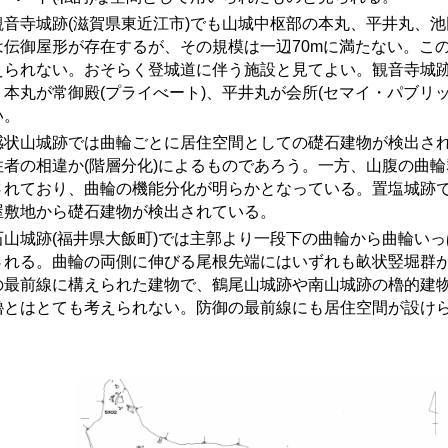
音寺城跡
(
滋賀県東近江市
)
でも山城中枢部の本丸、平井丸、池
は伝御屋形が存在するが、その規模は一辺70mに満たない。こ
えられない。おそらく登城道に伴う施設と見てよい。観音寺城
、本丸が常御殿(プライべート)、平井丸が会所(セマイ・パブリッ
い。
状山城跡では曲輪ごとに居住空間としての礎石建物が検出されて
住者の相違か(階層分化)によるものであろう。一方、山腹の曲
されており、曲輪の機能分化が明らかとなっている。置塩城跡
屋敷地から礎石建物が検出されている。
山城跡(福井県大飯町)では主郭より一段下の曲輪から曲輪いっ
される。曲輪の両側に伸びる尾根先端にはいずれも畝状竪堀群
の最前線に構えられた建物で、鶴尾山城跡や南山城跡の櫓的建
櫓とはとても考えられない。防御の最前線にも居住空間が設け