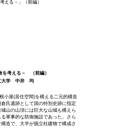
考える－」（前編）
物を考える－
（前編）
井 均
根小屋
(
居住空間
)
を構える二元的構造
朝倉氏遺跡として国の特別史跡に指定
乗城山の山頂には巨大な山城も構えら
れる軍事的な防御施設であった。さら
な構造で、大半が掘立柱建物で構成さ