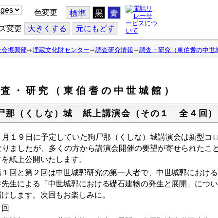
色変更
標準
黒
青
ズ変更
大
きくする
元
にもどす
社会振興部
埋蔵文化財センター
調査研究情報
調査・研究（東伯耆の中世
調査・研究（東伯耆の中世城館）
尸那（くしな）城 紙上講演会（その１ 全４回）
月１９日に予定していた狗尸那（くしな）城講演会は新型コロ
なりましたが、多くの方から講演会開催の要望が寄せられたこ
旨を紙上公開いたします。
１回と第２回は中世城郭研究の第一人者で、中世城郭における
井先生による「中世城郭における礎石建物の発生と展開」につい
届けします。次回もお楽しみに。
１回