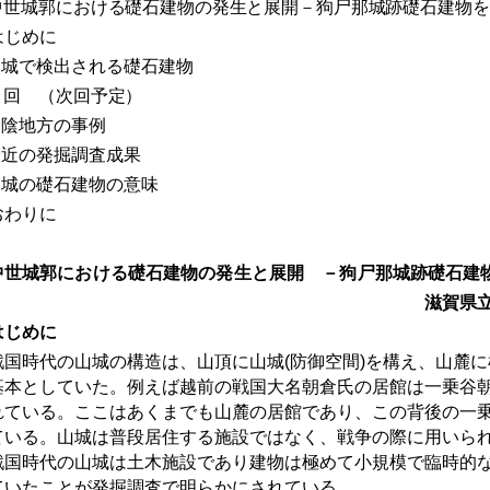
中世城郭における礎石建物の発生と展開－狗尸那城跡礎石建物を
はじめに
山城で検出される礎石建物
２回 （次回予定）
山陰地方の事例
最近の発掘調査成果
山城の礎石建物の意味
おわりに
世城郭における礎石建物の発生と展開 －狗尸那城跡礎石建
滋賀県立大学 中
はじめに
国時代の山城の構造は、山頂に山城
(
防御空間
)
を構え、山麓に
基本としていた。例えば越前の戦国大名朝倉氏の居館は一乗谷
れている。ここはあくまでも山麓の居館であり、この背後の一
ている。山城は普段居住する施設ではなく、戦争の際に用いら
戦国時代の山城は土木施設であり建物は極めて小規模で臨時的
ていたことが発掘調査で明らかにされている。