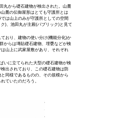
田丸から礎石建物が検出された。山麓
の山麓の伝御屋形はとても守護所とは
跡では山上のみが守護所としての空間
ク)、池田丸が主殿(パブリック)と見て
おり、建物の使い分け(機能分化)か
輪群からは塼貼礎石建物、埋甕などが検
では山上に武家屋敷があり、それぞれ
ぱいに立てられた大型の礎石建物が検
が検出されており、この礎石建物は防
物と同様であるものの、その規模から
られていたのだろう。