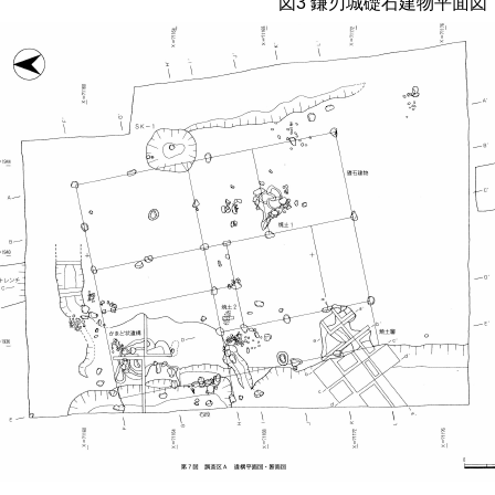
図
3
鎌刃城礎石建物平面図