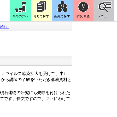
県外の方へ
分野で探す
組織で探す
防災 緊急
メニュー
城館）
ナウイルス感染拡大を受けて、中止
とから
講師の了解をいただき講演資料と
礎石建物の研究にも先鞭を付けられた
てです。長文ですので、２回にわけて