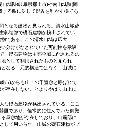
山城跡(岐阜県郡上市)や南山城跡(岡
攀する敵に対して睨みを利かす櫓であ
間となる建物と見られる。清水山城跡
の主郭端部で礎石建物が検出されてい
建物である。この清水山城は広大
使い分けがなされていた可能性を示唆
城で、礎石建物は主郭全域に配されるの
白地として利用されたものと見られ
館となる二元的構造ではなく、山城に
畷市
)
からも山上の千畳敷と呼ばれて
館が存在しないことよりやはり山上に
大な礎石建物が検出されている。ここ
師器皿であり、恒常的に住んでいた御殿
れる屋敷地が存在しており、山麓部に
間として用いられ、山城の礎石建物がプ