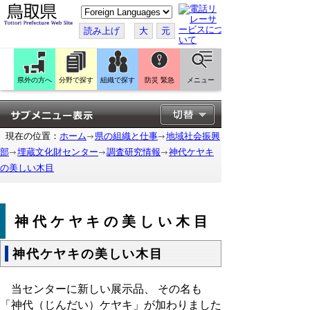
こ
の
ペ
読み上げ
大
元
ー
ジ
を
翻
訳
県外の方へ
分野で探す
組織で探す
防災 緊急
メニュー
す
る
現在の位置：
ホーム
県の組織と仕事
地域社会振興
部
埋蔵文化財センター
調査研究情報
神代ケヤキ
の美しい木目
神代ケヤキの美しい木目
神代ケヤキの美しい木目
当センターに新しい展示品、 その名も
「神代（じんだい）ケヤキ」が加わりました