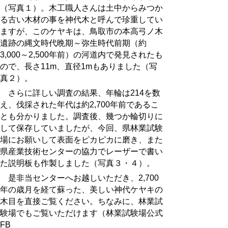
（写真１）。木工職人さんは土中からみつか
る古い木材の事を神代木と呼んで珍重してい
ますが、このケヤキは、鳥取市の本高弓ノ木
遺跡の縄文時代晩期～弥生時代前期（約
3,000～2,500年前）の河道内で発見されたも
ので、長さ11m、直径1mもありました（写
真２）。
さらに詳しい調査の結果、年輪は214を数
え、伐採された年代は約2,700年前であるこ
とも分かりました。調査後、幾つか輪切りに
して保存していましたが、今回、県林業試験
場にお願いして表面をピカピカに磨き、また
県産業技術センターの協力でレーザーで書い
た説明板も作製しました（写真３・４）。
是非当センターへお越しいただき、2,700
年の歳月を経て蘇った、美しい神代ケヤキの
木目を直接ご覧ください。ちなみに、林業試
験場でもご覧いただけます（林業試験場公式
FB