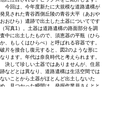
今回は、今年度新たに大規模な道路遺構が
発見された青谷西側丘陵の青谷大平（あおや
おおひら）遺跡で出土した土器についてです
（写真1）。土器は道路遺構の路面部分を調
査中に出土したもので、須恵器の平瓶（ひら
か、もしくはひらべ）と呼ばれる容器です。
破片を接合し復元すると、図2のような形に
なります。年代は奈良時代と考えられます。
決して珍しい土器ではありませんが、住居
跡などとは異なり、道路遺構は生活空間では
ないことから土器がほとんど出土しないた
め、見つかった瞬間は、発掘作業員さんとと
ても喜んだのを覚えています。また、それと
同時に土器の少なさから推定が難しい道路遺
構の年代を知る手がかりとなる貴重な発見と
して期待が膨らみました。しかし、残念なが
ら６その後の調査で、土器は道路遺構と偶然
に重なる位置に掘られた新しい時代の穴から
出土したことが明らかとなり、道路遺構から