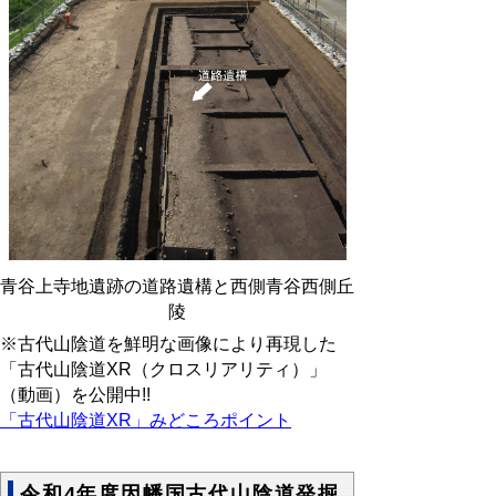
青谷上寺地遺跡の道路遺構と西側青谷西側丘
陵
※古代山陰道を鮮明な画像により再現した
「古代山陰道XR（クロスリアリティ）」
（動画）を公開中!!
「古代山陰道XR」みどころポイント
令和4年度因幡国古代山陰道発掘