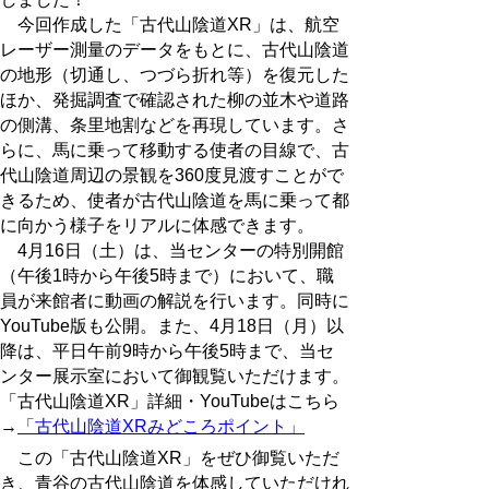
今回作成した「古代山陰道XR」は、航空
レーザー測量のデータをもとに、古代山陰道
の地形（切通し、つづら折れ等）を復元した
ほか、発掘調査で確認された柳の並木や道路
の側溝、条里地割などを再現しています。さ
らに、馬に乗って移動する使者の目線で、古
代山陰道周辺の景観を360度見渡すことがで
きるため、使者が古代山陰道を馬に乗って都
に向かう様子をリアルに体感できます。
4月16日（土）は、当センターの特別開館
（午後1時から午後5時まで）において、職
員が来館者に動画の解説を行います。同時に
YouTube版も公開。また、4月18日（月）以
降は、平日午前9時から午後5時まで、当セ
ンター展示室において御観覧いただけます。
「古代山陰道XR」詳細・YouTubeはこちら
→
「古代山陰道XRみどころポイント」
この「古代山陰道XR」をぜひ御覧いただ
き、青谷の古代山陰道を体感していただけれ