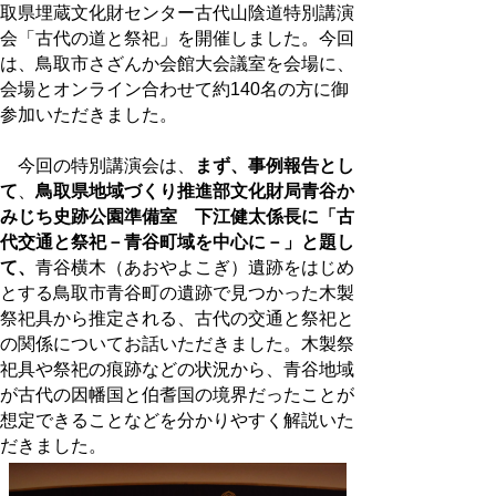
取県埋蔵文化財センター古代山陰道特別講演
会「古代の道と祭祀」を開催しました。今回
は、鳥取市さざんか会館大会議室を会場に、
会場とオンライン合わせて約140名の方に御
参加いただきました。
今回の特別講演会は、
まず、事例報
告
とし
て
、
鳥取県地域づくり推進部文化財局青谷か
みじち史跡公園準備室 下江健太係長に「古
代交通と祭祀－青谷町域を中心に－」と題し
て、
青谷横木（あおやよこぎ）遺跡をはじめ
とする鳥取市青谷町の遺跡で見つかった木製
祭祀具から推定される、古代の交通と祭祀と
の関係についてお話いただきました。木製祭
祀具や祭祀の痕跡などの状況から、青谷地域
が古代の因幡国と伯耆国の境界だったことが
想定できることなどを分かりやすく解説いた
だきました。