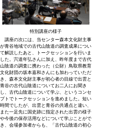
特別講座の様子
講座の次には、当センター森本文化財主事
が青谷地域での古代山陰道の調査成果につい
て解説したあと、トークセッションを行いま
した。宍道年弘さんに加え、昨年度まで古代
山陰道の調査に携わった（公財）鳥取県教育
文化財団の坂本嘉和さんにも加わっていただ
き、森本文化財主事が初心者の目線で出雲と
青谷の古代山陰道についてお二人にお聞き
し、古代山陰道について学ぶ、というコンセ
プトでトークセッションを進めました。短い
時間でしたが、出雲と青谷の共通点と違い、
また一足先に国史跡に指定された出雲の様子
や今後の保存活用などについて学ぶことがで
き、会場参加者からも、「古代山陰道の初心