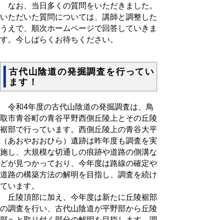
なお、当日多くの質問をいただきました。
いただいた質問については、講師と調整した
うえで、順次ホームページで回答していきま
す。今しばらくお待ちください。
古代山陰道の発掘調査を行ってい
ます！
令和4年度の古代山陰道の発掘調査は、鳥
取市青谷町の青谷平野西側丘陵上とその丘陵
裾部で行っています。西側丘陵上の青谷大平
（あおやおおひら）遺跡は昨年度も調査を実
施し、大規模な切通しの痕跡や道路の側溝な
どが見つかっており、今年度は路線の確定や
道路の構築方法の解明を目指し、調査を続け
ています。
丘陵頂部に加え、今年度は新たに丘陵裾部
の調査を行い、古代山陰道が平野部から丘陵
部へと取り付く部分の解明を目指します。調