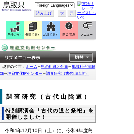
こ
の
ペ
読み上げ
大
元
ー
ジ
を
翻
訳
県外の方へ
分野で探す
組織で探す
防災 緊急
メニュー
す
る
現在の位置：
ホーム
県の組織と仕事
地域社会振興
部
埋蔵文化財センター
調査研究（古代山陰道）
調査研究（古代山陰道）
特別講演会「古代の道と祭祀」を
開催しました！
令和4年12月10日（土）に、令和4年度鳥