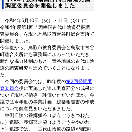
調査委員会を開催しました
令和4年5月10日（火）・11日（水）に、
令和4年度第1回「因幡国古代山陰道発掘調
査委員会」を現地と鳥取市青谷町総合支所で
開催しました。
今年度から、鳥取市教育委員会と鳥取市青谷
町総合支所にも事務局に加わっていただき、
新たな協力体制のもと、青谷地域の古代山陰
道の調査研究を進めていくことになりまし
た。
今回の委員会では、昨年度の
第2回発掘調
査委員会
後に実施した追加調査部分の成果に
ついて現地で指導・評価いただいたほか、会
議では今年度の事業計画、総括報告書の作成
について御意見をいただきました。
東側丘陵の養郷狐谷（ようごうきつねだ
に）遺跡、養郷宮之脇（ようごうみやのわ
き）遺跡では、「古代山陰道の路線が確定し