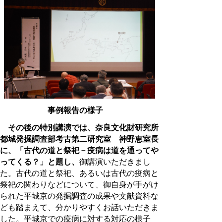
事例報告の様子
その後の特別講演
では、
奈良文化財研究所
都城発掘調査部考古第二研究室 神野恵室長
に、「古代の道と祭祀－疫病は道を通ってや
ってくる？」と題し、
御講演いただきまし
た。古代の道と祭祀、あるいは古代の疫病と
祭祀の関わりなどについて、御自身が手がけ
られた平城京の発掘調査の成果や文献資料な
ども踏まえて、分かりやすくお話いただきま
した。平城京での疫病に対する対応の様子