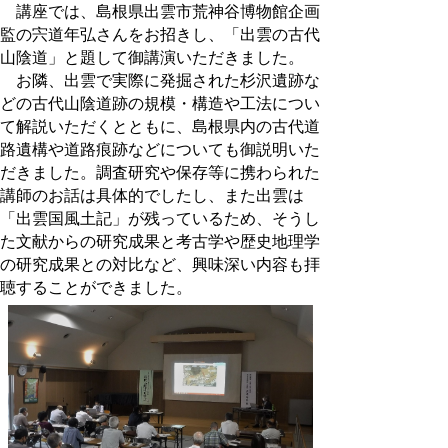
講座では、島根県出雲市荒神谷博物館企画
監の宍道年弘さんをお招きし、「出雲の古代
山陰道」と題して御講演いただきました。
お隣、出雲で実際に発掘された杉沢遺跡な
どの古代山陰道跡の規模・構造や工法につい
て解説いただくとともに、島根県内の古代道
路遺構や道路痕跡などについても御説明いた
だきました。調査研究や保存等に携わられた
講師のお話は具体的でしたし、また出雲は
「出雲国風土記」が残っているため、そうし
た文献からの研究成果と考古学や歴史地理学
の研究成果との対比など、興味深い内容も拝
聴することができました。