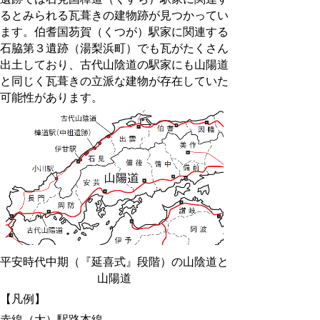
るとみられる瓦葺きの建物跡が見つかってい
ます。伯耆国芴賀（くつが）駅家に関連する
石脇第３遺跡（湯梨浜町）でも瓦がたくさん
出土しており、古代山陰道の駅家にも山陽道
と同じく瓦葺きの立派な建物が存在していた
可能性があります。
平安時代中期（『延喜式』段階）の山陰道と
山陽道
【凡例】
赤線（太）駅路本線