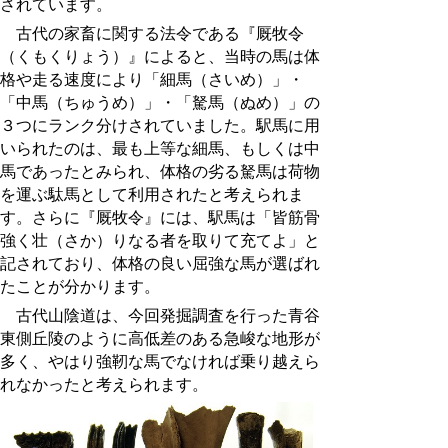
されています。
古代の家畜に関する法令である『厩牧令
（くもくりょう）』によると、当時の馬は体
格や走る速度により「細馬（さいめ）」・
「中馬（ちゅうめ）」・「駑馬（ぬめ）」の
３つにランク分けされていました。駅馬に用
いられたのは、最も上等な細馬、もしくは中
馬であったとみられ、体格の劣る駑馬は荷物
を運ぶ駄馬として利用されたと考えられま
す。さらに『厩牧令』には、駅馬は「皆筋骨
強く壮（さか）りなる者を取りて充てよ」と
記されており、体格の良い屈強な馬が選ばれ
たことが分かります。
古代山陰道は、今回発掘調査を行った青谷
東側丘陵のように高低差のある急峻な地形が
多く、やはり強靭な馬でなければ乗り越えら
れなかったと考えられます。