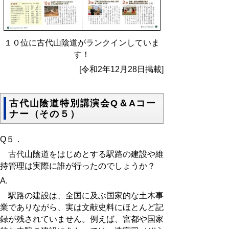
１０位に古代山陰道がランクインしていま
す！
[令和2年12月28日掲載]
古代山陰道特別講演会Q＆Aコー
ナー（その５）
Q５．
古代山陰道をはじめとする駅路の建設や維
持管理は実際に誰が行ったのでしょうか？
A.
駅路の建設は、全国に及ぶ国家的な土木事
業でありながら、実は文献史料にほとんど記
録が残されていません。例えば、宮都や国家