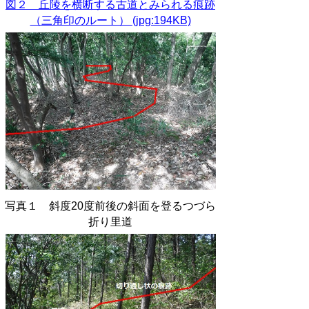
図２ 丘陵を横断する古道とみられる痕跡
（三角印のルート） (jpg:194KB)
写真１ 斜度20度前後の斜面を登るつづら
折り里道