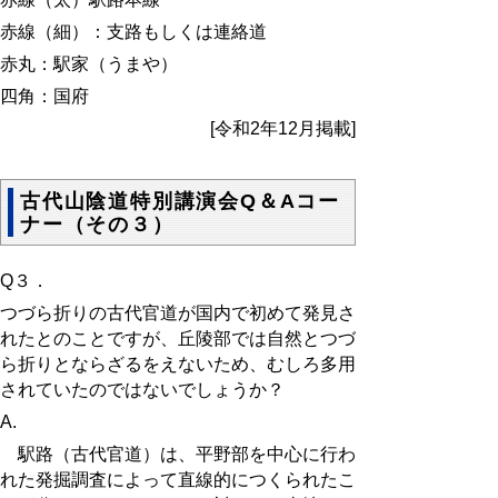
赤線（細）：支路もしくは連絡道
赤丸：駅家（うまや）
四角：国府
[令和2年12月掲載]
古代山陰道特別講演会Q＆Aコー
ナー（その３）
Q３．
つづら折りの古代官道が国内で初めて発見さ
れたとのことですが、丘陵部では自然とつ
づ
ら折りとならざるをえないため、むしろ多用
されていたのではないでしょうか？
A.
駅路（古代官道）は、平野部を中心に行わ
れた発掘調査によって直線的につくられたこ