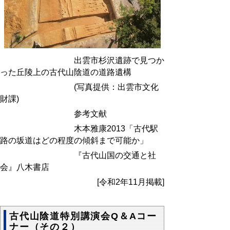
出雲市杉沢遺跡で見つか
った丘陵上の古代山陰道の道路遺構
(
写真提供：出雲市文化
財課)
参考文献
木本雅康2013「古代駅
路の坂道はどの程度の傾斜まで可能か」
『古代山国の交通と社
会』八木書店
[令和2年11月掲載]
古代山陰道特別講演会Q＆Aコー
ナー（その２）