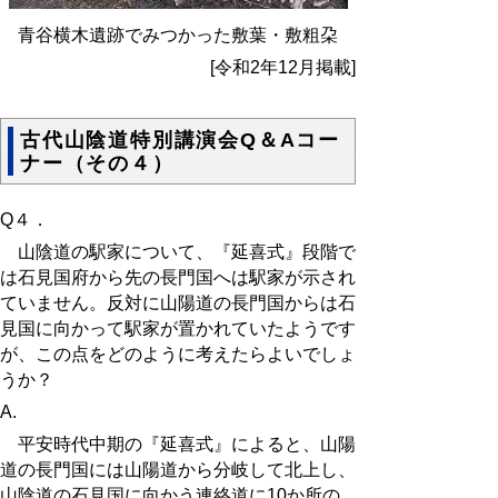
青谷横木遺跡でみつかった敷葉・敷粗朶
[令和2年12月掲載]
古代山陰道特別講演会Q＆Aコー
ナー（その４）
Q４．
山陰道の駅家について、『延喜式』段階で
は石見国府から先の長門国へは駅家が示され
ていません。反対に山陽道の長門国からは石
見国に向かって駅家が置かれていたようです
が、この点をどのように考えたらよいでしょ
うか？
A.
平安時代中期の『延喜式』によると、山陽
道の長門国には山陽道から分岐して北上し、
山陰道の石見国に向かう連絡道に10か所の