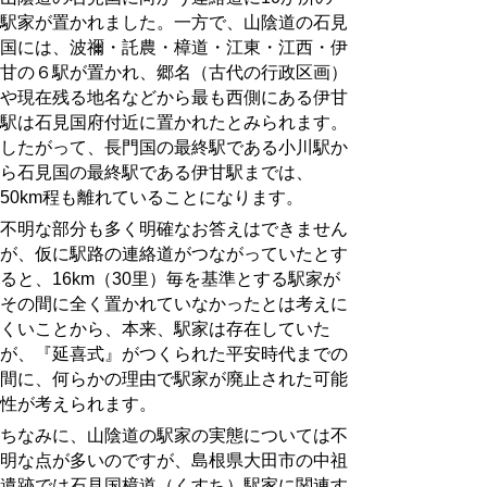
駅家が置かれました。一方で、山陰道の石見
国には、波禰・託農・樟道・江東・江西・伊
甘の６駅が置かれ、郷名（古代の行政区画）
や現在残る地名などから最も西側にある伊甘
駅は石見国府付近に置かれたとみられます。
したがって、長門国の最終駅である小川駅か
ら石見国の最終駅である伊甘駅までは、
50km程も離れていることになります。
不明な部分も多く明確なお答えはできません
が、仮に駅路の連絡道がつながっていたとす
ると、16km（30里）毎を基準とする駅家が
その間に全く置かれていなかったとは考えに
くいことから、本来、駅家は存在していた
が、『延喜式』がつくられた平安時代までの
間に、何らかの理由で駅家が廃止された可能
性が考えられます。
ちなみに、山陰道の駅家の実態については不
明な点が多いのですが、島根県大田市の中祖
遺跡では石見国樟道（くすち）駅家に関連す