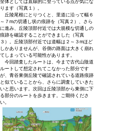
全体としては直線的に登っている点が気にな
ります（写真１）。
丘陵尾根にとりつくと、里道に沿って幅６
～７mの切通し状の痕跡を（写真２）、さら
に進み、丘陵頂部付近では大規模な切通しの
痕跡を確認することができました（写真
３）。丘陵頂部付近では道幅は２～３mほど
しかありませんが、谷側の路面は大きく崩れ
てしまっている可能性があります。
今回踏査したルートは、今まで古代山陰道
ルートして想定されてこなかった部分です
が、青谷東側丘陵で確認されている道路痕跡
と似ていることから、さらに調査していきた
いと思います。次回は丘陵頂部から東側に下
る部分のルートを歩きます。ご期待くださ
い。