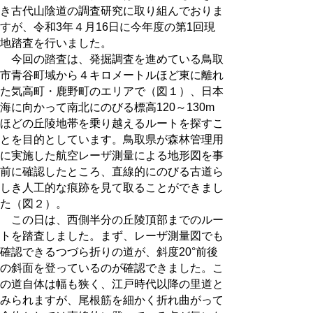
き古代山陰道の調査研究に取り組んでおりま
すが、令和3年４月16日に今年度の第1回現
地踏査を行いました。
今回の踏査は、発掘調査を進めている鳥取
市青谷町域から４キロメートルほど東に離れ
た気高町・鹿野町のエリアで（図１）、日本
海に向かって南北にのびる標高120～130m
ほどの丘陵地帯を乗り越えるルートを探すこ
とを目的としています。鳥取県が森林管理用
に実施した航空レーザ測量による地形図を事
前に確認したところ、直線的にのびる古道ら
しき人工的な痕跡を見て取ることができまし
た（図２）。
この日は、西側半分の丘陵頂部までのルー
トを踏査しました。まず、レーザ測量図でも
確認できるつづら折りの道が、斜度20°前後
の斜面を登っているのが確認できました。こ
の道自体は幅も狭く、江戸時代以降の里道と
みられますが、尾根筋を細かく折れ曲がって