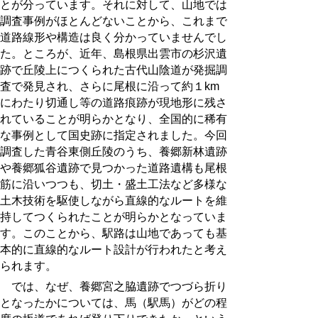
とが分っています。それに対して、山地では
調査事例がほとんどないことから、これまで
道路線形や構造は良く分かっていませんでし
た。ところが、近年、島根県出雲市の杉沢遺
跡で丘陵上につくられた古代山陰道が発掘調
査で発見され、さらに尾根に沿って約１km
にわたり切通し等の道路痕跡が現地形に残さ
れていることが明らかとなり、全国的に稀有
な事例として国史跡に指定されました。今回
調査した青谷東側丘陵のうち、養郷新林遺跡
や養郷狐谷遺跡で見つかった道路遺構も尾根
筋に沿いつつも、切土・盛土工法など多様な
土木技術を駆使しながら直線的なルートを維
持してつくられたことが明らかとなっていま
す。このことから、駅路は山地であっても基
本的に直線的なルート設計が行われたと考え
られます。
では、なぜ、養郷宮之脇遺跡で
つづら折り
となった
かについては、馬（駅馬）がどの程