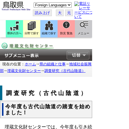
こ
の
ペ
読み上げ
大
元
ー
ジ
を
翻
訳
県外の方へ
分野で探す
組織で探す
防災 緊急
メニュー
す
る
現在の位置：
ホーム
県の組織と仕事
地域社会振興
部
埋蔵文化財センター
調査研究（古代山陰道）
調査研究（古代山陰道）
今年度も古代山陰道の踏査を始め
ました！
埋蔵文化財センターでは、今年度も引き続