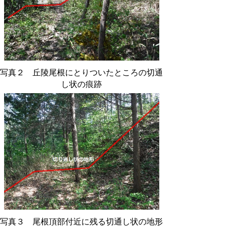
写真２ 丘陵尾根にとりついたところの切通
し状の痕跡
写真３ 尾根頂部付近に残る切通し状の地形