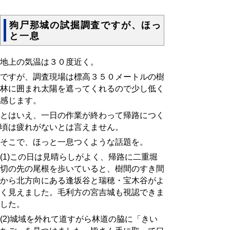
狗尸那城の試掘調査ですが、ほっ
と一息
地上の気温は３０度近く。
ですが、調査現場は標高３５０メートルの樹
林に囲まれ太陽を遮ってくれるので少し低く
感じます。
とはいえ、一日の作業が終わって帰路につく
頃は疲れがないとは言えません。
そこで、ほっと一息つくような話題を。
(1)この日は見晴らしがよく、帰路に二重堀
切の先の尾根を歩いていると、樹間のすき間
から北方向にある逢坂谷と瑞穂・宝木谷がよ
く見えました。毛利方の宮吉城も視認できま
した。
(2)城域を外れて道すがら林道の脇に「きい