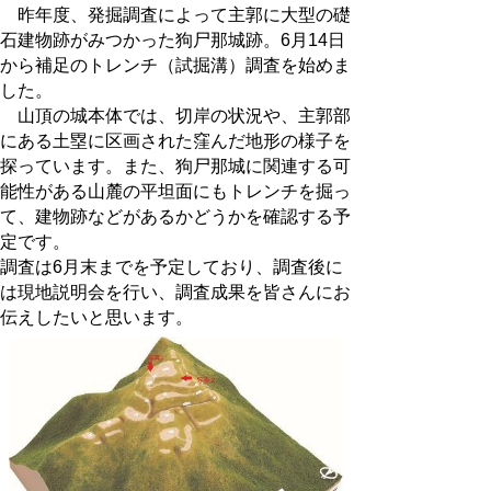
昨年度、発掘調査によって主郭に大型の礎
石建物跡がみつかった狗尸那城跡。6月14日
から補足のトレンチ（試掘溝）調査を始めま
した。
山頂の城本体では、切岸の状況や、主郭部
にある土塁に区画された窪んだ地形の様子を
探っています。また、狗尸那城に関連する可
能性がある山麓の平坦面にもトレンチを掘っ
て、建物跡などがあるかどうかを確認する予
定です。
調査は6月末までを予定しており、調査後に
は現地説明会を行い、調査成果を皆さんにお
伝えしたいと思います。