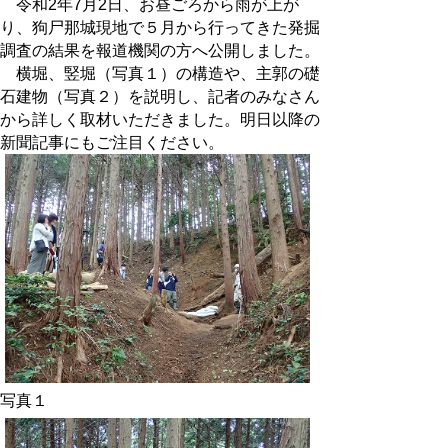
令和2年7月2日、お昼ごろから雨が上が
り、狗尸那城現地で５月から行ってきた発掘
調査の結果を報道機関の方へ公開しました。
横堀、竪堀（写真１）の構造や、主郭の礎
石建物（写真２）を説明し、記者のみなさん
から詳しく取材いただきました。明日以降の
新聞記事にもご注目ください。
写真１