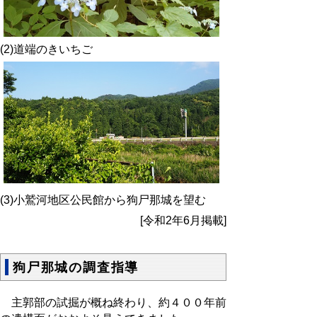
(2)道端のきいちご
(3)小鷲河地区公民館から狗尸那城を望む
[令和2年6月掲載]
狗尸那城の調査指導
主郭部の試掘が概ね終わり、約４００年前