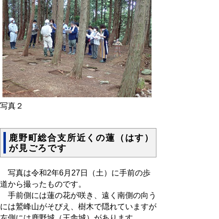
写真２
鹿野町総合支所近くの蓮（はす）
が見ごろです
写真は令和2年6月27日（土）に手前の歩
道から撮ったものです。
手前側には蓮の花が咲き、遠く南側の向う
には鷲峰山がそびえ、樹木で隠れていますが
左側には鹿野城（王舎城）があります。