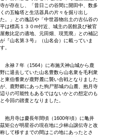
寺が存在し、「昔日この谷間に開田中、数多
くの五輪塔と生活器具の片々を掘り出し
た。」との逸話や「中世器物出土の古仏谷の
平は標高１３０m付近、城主の居館及び被官
屋敷比定の適地、元田畑、現荒廃」との補記
が『山名第３号』（山名会）に載っていま
す。
永禄７年（1564）に布施天神山城から鹿
野に退去していた山名豊数ら山名衆を毛利衆
と東伯耆衆が鹿野麓に襲い合戦となりました
が、鹿野郷にあった狗尸那城の山麓、抱月寺
辺りの可能性もあるではないかとの想定のも
と今回の踏査となりました。
抱月寺は慶長年間頃（1600年頃）に亀井
茲矩公が明星谷の現在地に少林山譲伝寺と改
称して移すまでの間はこの地にあったとさ