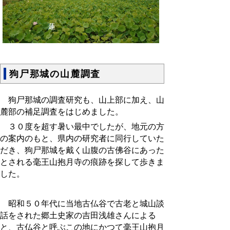
狗尸那城の山麓調査
狗尸那城の調査研究も、山上部に加え、山
麓部の補足調査をはじめました。
３０度を超す暑い最中でしたが、地元の方
の案内のもと、県内の研究者に同行していた
だき、狗尸那城を戴く山腹の古佛谷にあった
とされる毫王山抱月寺の痕跡を探して歩きま
した。
昭和５０年代に当地古仏谷で古老と城山談
話をされた郷土史家の吉田浅雄さんによる
と、古仏谷と呼ぶこの地にかつて毫王山抱月