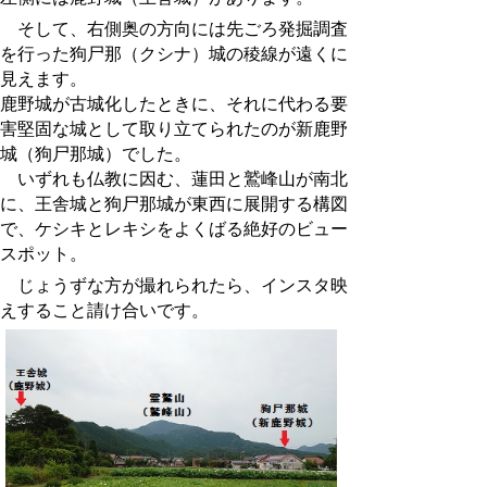
そして、右側奥の方向には先ごろ発掘調査
を行った狗尸那（クシナ）城の稜線が遠くに
見えます。
鹿野城が古城化したときに、それに代わる要
害堅固な城として取り立てられたのが新鹿野
城（狗尸那城）でした。
いずれも仏教に因む、蓮田と鷲峰山が南北
に、王舎城と狗尸那城が東西に展開する構図
で、ケシキとレキシをよくばる絶好のビュー
スポット。
じょうずな方が撮れられたら、インスタ映
えすること請け合いです。