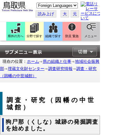
こ
の
ペ
読み上げ
大
元
ー
ジ
を
翻
訳
県外の方へ
分野で探す
組織で探す
防災 緊急
メニュー
す
る
現在の位置：
ホーム
県の組織と仕事
地域社会振興
部
埋蔵文化財センター
調査研究情報
調査・研究
（因幡の中世城館）
調査・研究（因幡の中世
城館）
狗尸那（くしな）城跡の発掘調査
を始めました。