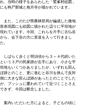
れ、当時の様子をあらわした「鷲峯村絵図」
にも狗尸那城と抱月寺が描かれています。
また、このたび県農林部局が編成した微地
形表現図にも絵図に描かれた辺りに平坦地が
現れています。今回、これらを片手に古仏谷
から、会下谷の方に里道を入って行きまし
た。
しばらく歩くと明治頃から３～４代続いた
という３戸の民家跡が左手にあり、小さな平
坦地もいくつかありましたが、いずれも田ん
ぼ跡とのこと、更に進むと谷川を挟んで反対
側に大きな田んぼ跡があったとのことでした
が、ブッシュに覆われていて近づくことさえ
できず、今回は断念しました。
案内いただいた方によると、子どもの頃に