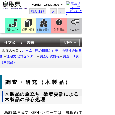
こ
の
ペ
読み上げ
大
元
ー
ジ
を
翻
訳
県外の方へ
分野で探す
組織で探す
防災 緊急
メニュー
す
る
現在の位置：
ホーム
県の組織と仕事
地域社会振興
部
埋蔵文化財センター
調査研究情報
調査・研究
（木製品）
調査・研究（木製品）
木製品の旅立ち−業者委託による
木製品の保存処理
鳥取県埋蔵文化財センターでは、鳥取西道