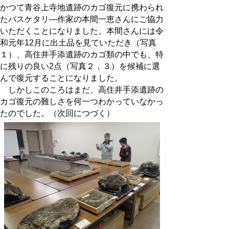
かつて青谷上寺地遺跡のカゴ復元に携わられ
たバスケタリ―作家の本間一恵さんにご協力
いただくことになりました。本間さんには令
和元年12月に出土品を見ていただき（写真
１）、高住井手添遺跡のカゴ類の中でも、特
に残りの良い2点（写真２，３）を候補に選
んで復元することになりました。
しかしこのころはまだ、高住井手添遺跡の
カゴ復元の難しさを何一つわかっていなかっ
たのでした。（次回につづく）