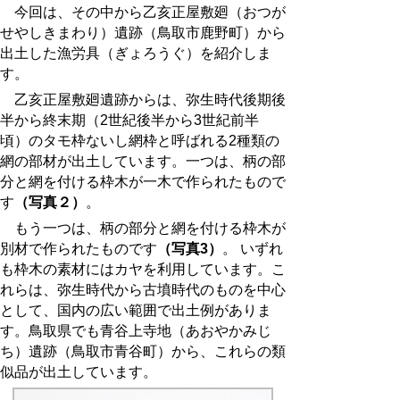
今回は、その中から乙亥正屋敷廻（おつが
せやしきまわり）遺跡（鳥取市鹿野町）から
出土した漁労具（ぎょろうぐ）を紹介しま
す。
乙亥正屋敷廻遺跡からは、弥生時代後期後
半から終末期（2世紀後半から3世紀前半
頃）のタモ枠ないし網枠と呼ばれる2種類の
網の部材が出土しています。一つは、柄の部
分と網を付ける枠木が一木で作られたもので
す
（写真２）
。
もう一つは、柄の部分と網を付ける枠木が
別材で作られたものです
（写真3）
。 いずれ
も枠木の素材にはカヤを利用しています。こ
れらは、弥生時代から古墳時代のものを中心
として、国内の広い範囲で出土例がありま
す。鳥取県でも青谷上寺地（あおやかみじ
ち）遺跡（鳥取市青谷町）から、これらの類
似品が出土しています。