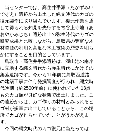
当センターでは、高住井手添（たかずみい
でぞえ）遺跡から出土した縄文時代のカゴの
復元製作に取り組んでいます。復元作業を通
して得られる知見を先行する青谷上寺地（あ
おやかみじち）遺跡出土の弥生時代のカゴの
研究成果と比較しながら、鳥取県の豊富な木
材資源の利用と高度な木工技術の歴史を明ら
かにすることを目的としています。
鳥取市・高住井手添遺跡は、湖山池の南岸
に立地する縄文時代から弥生時代にかけての
集落遺跡です。今から11年前に鳥取西道路
の建築工事に伴う発掘調査が行われ、縄文時
代晩期（約2500年前）に使われていた13点
ものカゴ類が良好な状態で出土しました。こ
の遺跡からは、カゴ作りの材料とみられるヒ
ゴ材が多量に出土していることから、この場
所でカゴが作られていたことがうかがえま
す。
今回の縄文時代のカゴ復元に当たっては、