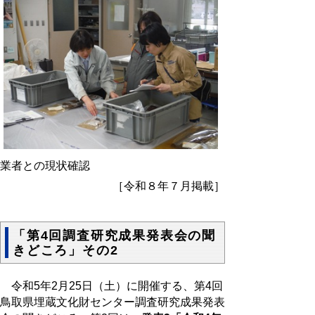
業者との現状確認
［令和８年７月掲載］
「第4回調査研究成果発表会の聞
きどころ」その2
令和
5
年
2
月
25
日（土）に開催する、第
4
回
鳥取県埋蔵文化財センター調査研究成果発表