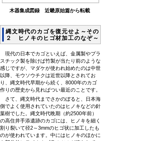
木器集成図録 近畿原始篇から転載
縄文時代のカゴを復元せよ～その
２ ヒノキのヒゴ材加工のなぞ～
現代の日本でカゴといえば、金属製やプラ
スチック製を除けば竹製が当たり前のような
感じですが、マダケが使われ始めたのは中世
以降、モウソウチクは近世以降とされてお
り、縄文時代早期から続く、
8000
年のカゴ
作りの歴史から見ればつい最近のことです。
さて、縄文時代までさかのぼると、日本海
側でよく使用されていたのはヒノキなどの針
葉樹でした。縄文時代晩期（約
2500
年前）
の高住井手添遺跡のカゴには、ヒノキを細く
割り裂いて径
2
～
3
mmのヒゴ状に加工したも
のが使われています。中にはヒノキのほかに