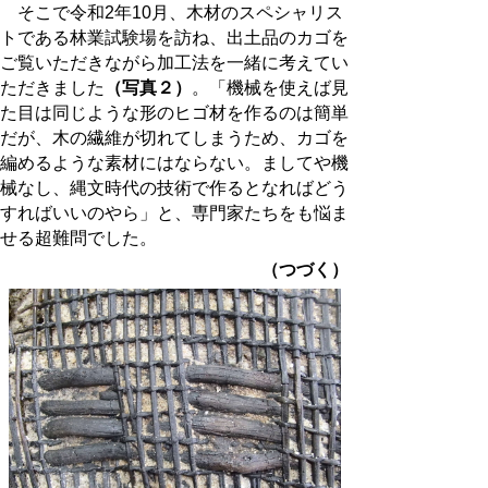
そこで令和
2
年
10
月、木材のスペシャリス
トである林業試験場を訪ね、出土品のカゴを
ご覧いただきながら加工法を一緒に考えてい
ただきました
（写真２）
。「機械を使えば見
た目は同じような形のヒゴ材を作るのは簡単
だが、木の繊維が切れてしまうため、カゴを
編めるような素材にはならない。ましてや機
械なし、縄文時代の技術で作るとなればどう
すればいいのやら」と、専門家たちをも悩ま
せる超難問でした。
（つづく）