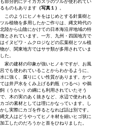
も部分的にテイカカズラのツルが使われてい
るものもあります
（写真１）
。
このようにヒノキをはじめとする針葉樹と
ツル植物を多用したかご作りは、縄文時代の
北陸から山陰にかけての日本海沿岸地域の特
徴とされています。一方、九州・四国地方で
はイヌビワ・ムクロジなどの広葉樹とツル植
物が、関東地方ではササ類が多用されていま
した。
家の建材の印象が強いヒノキですが、お風
呂でも使われていることからわかるように、
水に強く、腐りにくい性質があります。かつ
ては井戸水をくみ上げる釣瓶（つるべ）や鵜
飼（うかい）の綱にも利用されていたそう
で、木の実のあく抜きなど、水辺で使われる
カゴの素材としては理にかなっています。し
かし実際にカゴを作るとなれば話は別です。
縄文人はどうやってヒノキ材を細いヒゴ状に
加工したのだろうかと首をひねりました。