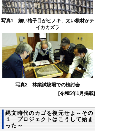
写真1 細い格子目がヒノキ、太い横材がテ
イカカズラ
写真
2
林業試験場での検討会
[令和5年1月掲載]
縄文時代のカゴを復元せよ～その
１ プロジェクトはこうして始ま
った～