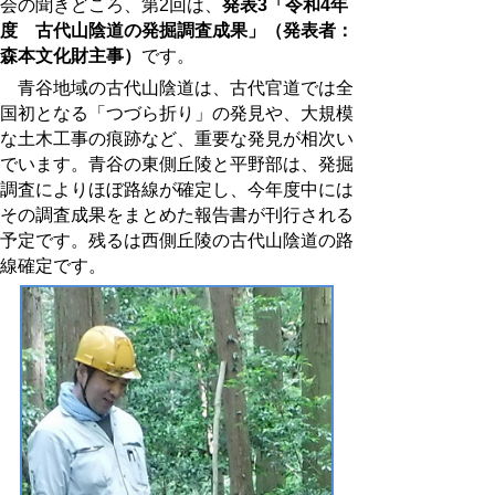
会の聞きどころ、第2回は、
発表3「令和4年
度 古代山陰道の発掘調査成果」（発表者：
森本文化財主事）
です。
青谷地域の古代山陰道は、古代官道では全
国初となる「つづら折り」の発見や、大規模
な土木工事の痕跡など、重要な発見が相次い
でいます。青谷の東側丘陵と平野部は、発掘
調査によりほぼ路線が確定し、今年度中には
その調査成果をまとめた報告書が刊行される
予定です。残るは西側丘陵の古代山陰道の路
線確定です。