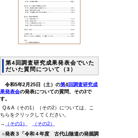
第4回調査研究成果発表会でいた
だいた質問について（3）
令和
5
年
2
月
25
日（土）の
第
4
回調査研究成
果発表会
の発表についての質問、その
3
で
す。
Q＆A（その1）（その2）については、こ
ちらをクリックしてください。
→
（その1）
（その2）
○発表３「令和４年度 古代山陰道の発掘調