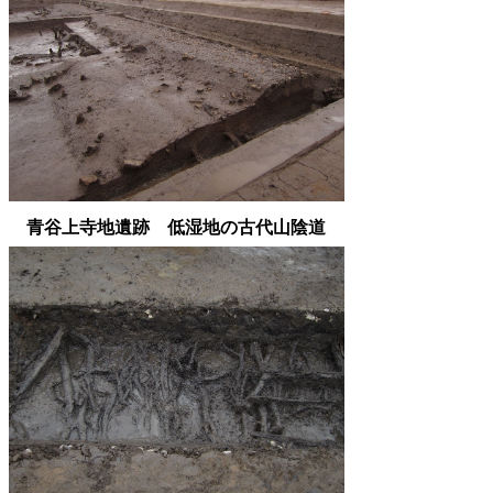
青谷上寺地遺跡 低湿地の古代山陰道