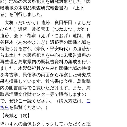
部）地域の木製祭祀具を研究対象とした『因
幡地域の木製品調査研究報告書2』（上下
巻）を刊行しました。
大桷（だいかく）遺跡、良田平田（よしだ
ひらた）遺跡、常松菅田（つねまつすがた）
遺跡、会下・郡家（えげ・こおげ）遺跡、青
谷横木（あおやよこぎ）遺跡等の因幡地域を
特徴づける古代（奈良・平安時代）の遺跡か
ら出土した木製祭祀具を中心に未報告資料の
再整理と鳥取県内の既報告資料の集成を行い
ました。木製祭祀具からみた因幡地域の特徴
を考古学、民俗学の両面から考察した研究成
果も掲載しています。報告書は今後、鳥取県
内の図書館等でご覧いただけます。また、鳥
取県埋蔵文化財センター等で販売しますの
で、ぜひご一読ください。（
購入方法は、
こ
ちら
を御覧ください。
）
【表紙と目次】
※いずれの画像もクリックしていただくと拡