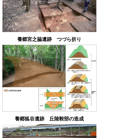
養郷宮之脇遺跡 つづら折り
養郷狐谷遺跡 丘陵鞍部の造成