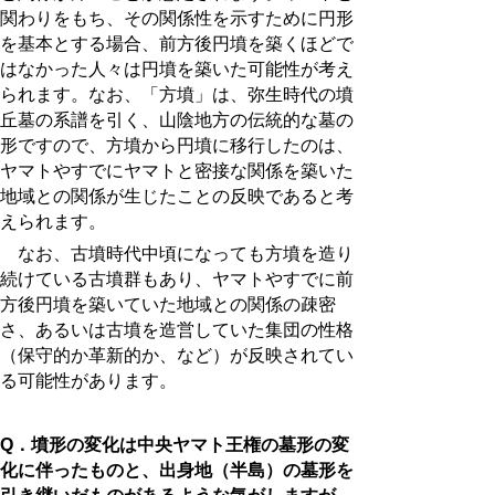
関わりをもち、その関係性を示すために円形
を基本とする場合、前方後円墳を築くほどで
はなかった人々は円墳を築いた可能性が考え
られます。なお、「方墳」は、弥生時代の墳
丘墓の系譜を引く、山陰地方の伝統的な墓の
形ですので、方墳から円墳に移行したのは、
ヤマトやすでにヤマトと密接な関係を築いた
地域との関係が生じたことの反映であると考
えられます。
なお、古墳時代中頃になっても方墳を造り
続けている古墳群もあり、ヤマトやすでに前
方後円墳を築いていた地域との関係の疎密
さ、あるいは古墳を造営していた集団の性格
（保守的か革新的か、など）が反映されてい
る可能性があります。
Q．墳形の変化は中央ヤマト王権の墓形の変
化に伴ったものと、出身地（半島）の墓形を