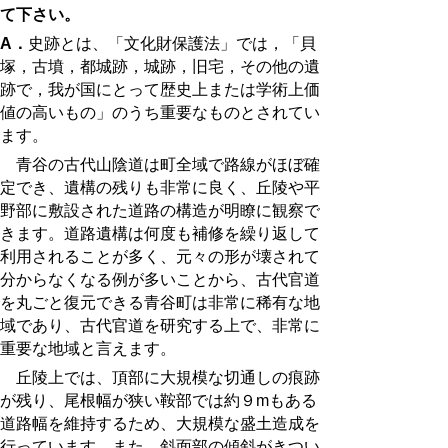
て下さい。
A．
史跡とは、「文化財保護法」では，「貝
塚，古墳，都城跡，城跡，旧宅，その他の遺
跡で，我が国にとって歴史上または学術上価
値の高いもの」のうち重要なものとされてい
ます。
青谷の古代山陰道は町全域で路線がほぼ確
定でき、遺構の残りも非常に良く、丘陵や平
野部に敷設された道路の構造が明瞭に観察で
きます。道路遺構は何度も補修を繰り返して
利用されることが多く、元々の形が壊されて
分からなくなる例が多いことから、古代官道
を丸ごと復元できる青谷町は非常に稀有な地
域であり、古代官道を研究する上で、非常に
重要な地域と言えます。
丘陵上では、頂部に大規模な切通しの痕跡
が残り、尾根幅が狭い鞍部では約９mもある
道路幅を維持するため、大規模な盛土造成を
行っています。また、斜面部の傾斜がきつい