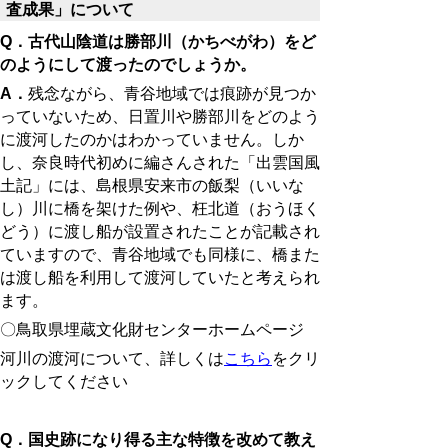
査成果」について
Q．古代山陰道は勝部川（かちべがわ）をど
のようにして渡ったのでしょうか。
A．
残念ながら、青谷地域では痕跡が見つか
っていないため、日置川や勝部川をどのよう
に渡河したのかはわかっていません。しか
し、奈良時代初めに編さんされた「出雲国風
土記」には、島根県安来市の飯梨（いいな
し）川に橋を架けた例や、枉北道（おうほく
どう）に渡し船が設置されたことが記載され
ていますので、青谷地域でも同様に、橋また
は渡し船を利用して渡河していたと考えられ
ます。
〇鳥取県埋蔵文化財センターホームページ
河川の渡河について、詳しくは
こちら
をクリ
ックしてください
Q．国史跡になり得る主な特徴を改めて教え