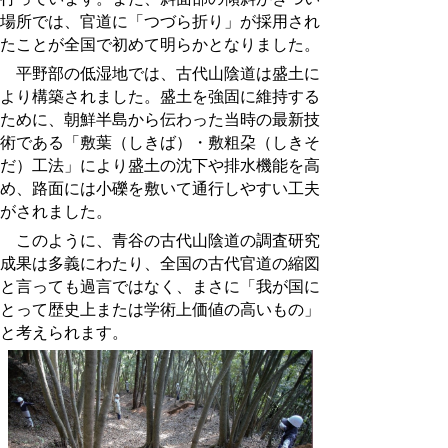
場所では、官道に「つづら折り」が採用され
たことが全国で初めて明らかとなりました。
平野部の低湿地では、古代山陰道は盛土に
より構築されました。盛土を強固に維持する
ために、朝鮮半島から伝わった当時の最新技
術である「敷葉（しきば）・敷粗朶（しきそ
だ）工法」により盛土の沈下や排水機能を高
め、路面には小礫を敷いて通行しやすい工夫
がされました。
このように、青谷の古代山陰道の調査研究
成果は多義にわたり、全国の古代官道の縮図
と言っても過言ではなく、まさに「我が国に
とって歴史上または学術上価値の高いもの」
と考えられます。