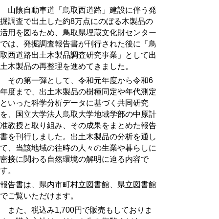
山陰自動車道「鳥取西道路」建設に伴う発
掘調査で出土した約8万点にのぼる木製品の
活用を図るため、鳥取県埋蔵文化財センター
では、発掘調査報告書が刊行された後に「鳥
取西道路出土木製品調査研究事業」として出
土木製品の再整理を進めてきました。
その第一弾として、令和元年度から令和6
年度まで、出土木製品の樹種同定や年代測定
といった科学分析データに基づく共同研究
を、国立大学法人鳥取大学地域学部の中原計
准教授と取り組み、その成果をまとめた報告
書を刊行しました。出土木製品の分析を通し
て、当該地域の往時の人々の生業や暮らしに
密接に関わる自然環境の解明に迫る内容で
す。
報告書は、県内市町村立図書館、県立図書館
でご覧いただけます。
また、税込み1,700円で販売もしておりま