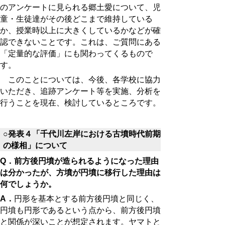
のアンケートに見られる郷土愛について、児
童・生徒達がその後どこまで維持している
か、授業時以上に大きくしているかなどが確
認できないことです。これは、ご質問にある
「定量的な評価」にも関わってくるもので
す。
このことについては、今後、各学校に協力
いただき、追跡アンケート等を実施、分析を
行うことを現在、検討しているところです。
○発表４「千代川左岸における古墳時代前期
の様相」について
Q．前方後円墳が造られるようになった理由
は分かったが、方墳が円墳に移行した理由は
何でしょうか。
A．
円形を基本とする前方後円墳と同じく、
円墳も円形であるという点から、前方後円墳
と関係が深いことが想定されます。ヤマトと