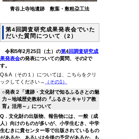
青谷上寺地遺跡 敷葉・敷粗朶工法
第4回調査研究成果発表会でいた
だいた質問について（2）
令和
5
年
2
月
25
日（土）の
第
4
回調査研究成
果発表会
の発表についての質問、その
2
で
す。
Q＆A（その１）については、こちらをクリ
ックしてください→
（その1）
○発表２「遺跡・文化財で知るふるさとの魅
力～地域歴史教材の『ふるさとキャリア教
育』活用～」について
Q．文化財の出版物、報告物には、一般（成
人）向けのものが多いが、小学生むき、中学
生むきに貴センター等で出版されているもの
があるか、あるいは今後の予定があるか。も