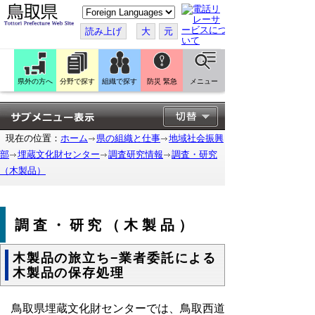
こ
の
ペ
読み上げ
大
元
ー
ジ
を
翻
訳
県外の方へ
分野で探す
組織で探す
防災 緊急
メニュー
す
る
現在の位置：
ホーム
県の組織と仕事
地域社会振興
部
埋蔵文化財センター
調査研究情報
調査・研究
（木製品）
調査・研究（木製品）
木製品の旅立ち−業者委託による
木製品の保存処理
鳥取県埋蔵文化財センターでは、鳥取西道