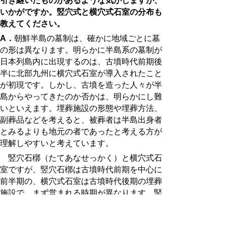
引き継いだものがあるような気がしますが、
いかがですか。竪穴式と横穴式石室の分布も
教えてください。
A．
朝鮮半島の墓制は、確かに地域ごとに墓
の形は異なります。明らかに半島系の墓制が
日本列島内に出現するのは、古墳時代前期後
半に北部九州に横穴式石室が導入されたこと
が初現です。しかし、古墳を造った人々が半
島からやってきたのか否かは、明らかにし難
いといえます。埋葬施設の形態や埋葬方法、
副葬品などを考えると、被葬者は半島出身者
とみるよりも地元の者であったと考える方が
理解しやすいと考えています。
竪穴石槨（たてあなせっかく）と横穴式石
室ですが、竪穴石槨は古墳時代前期を中心に
前半期の、横穴式石室は古墳時代後期の埋葬
施設で、まず営まれる時期が異なります。竪
穴石槨は、大王墓など大型古墳の埋葬施設に
用いられることが多く、古墳時代前半期にお