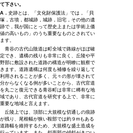
て下さい。
A．
史跡とは、「文化財保護法」では，「貝
塚，古墳，都城跡，城跡，旧宅，その他の遺
跡で，我が国にとって歴史上または学術上価
値の高いもの」のうち重要なものとされてい
ます。
青谷の古代山陰道は町全域で路線がほぼ確
定でき、遺構の残りも非常に良く、丘陵や平
野部に敷設された道路の構造が明瞭に観察で
きます。道路遺構は何度も補修を繰り返して
利用されることが多く、元々の形が壊されて
分からなくなる例が多いことから、古代官道
を丸ごと復元できる青谷町は非常に稀有な地
域であり、古代官道を研究する上で、非常に
重要な地域と言えます。
丘陵上では、頂部に大規模な切通しの痕跡
が残り、尾根幅が狭い鞍部では約９mもある
道路幅を維持するため、大規模な盛土造成を
行っています。また、斜面部の傾斜がきつい