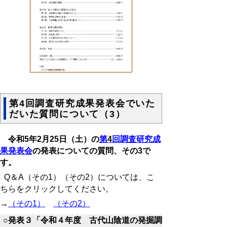
第4回調査研究成果発表会でいた
だいた質問について（3）
令和
5
年
2
月
25
日（土）の
第
4
回調査研究成
果発表会
の発表についての質問、その
3
で
す。
Q＆A（その1）（その2）については、こ
ちらをクリックしてください。
→
（その1）
（その2）
○発表３「令和４年度 古代山陰道の発掘調