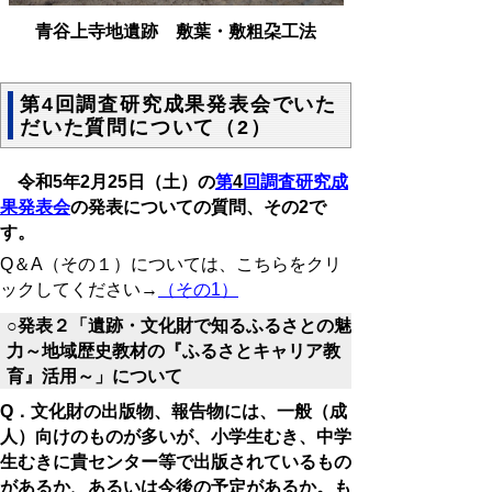
青谷上寺地遺跡 敷葉・敷粗朶工法
第4回調査研究成果発表会でいた
だいた質問について（2）
令和
5
年
2
月
25
日（土）の
第
4
回調査研究成
果発表会
の発表についての質問、その
2
で
す。
Q＆A（その１）については、こちらをクリ
ックしてください→
（その1）
○発表２「遺跡・文化財で知るふるさとの魅
力～地域歴史教材の『ふるさとキャリア教
育』活用～」について
Q．文化財の出版物、報告物には、一般（成
人）向けのものが多いが、小学生むき、中学
生むきに貴センター等で出版されているもの
があるか、あるいは今後の予定があるか。も