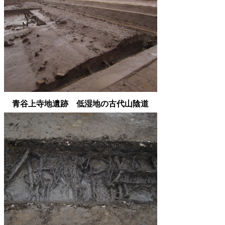
青谷上寺地遺跡 低湿地の古代山陰道