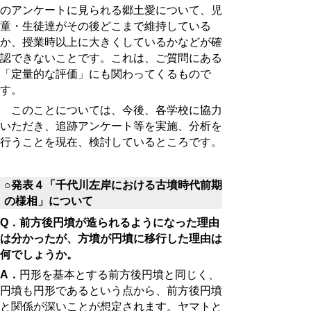
のアンケートに見られる郷土愛について、児
童・生徒達がその後どこまで維持している
か、授業時以上に大きくしているかなどが確
認できないことです。これは、ご質問にある
「定量的な評価」にも関わってくるもので
す。
このことについては、今後、各学校に協力
いただき、追跡アンケート等を実施、分析を
行うことを現在、検討しているところです。
○発表４「千代川左岸における古墳時代前期
の様相」について
Q．前方後円墳が造られるようになった理由
は分かったが、方墳が円墳に移行した理由は
何でしょうか。
A．
円形を基本とする前方後円墳と同じく、
円墳も円形であるという点から、前方後円墳
と関係が深いことが想定されます。ヤマトと