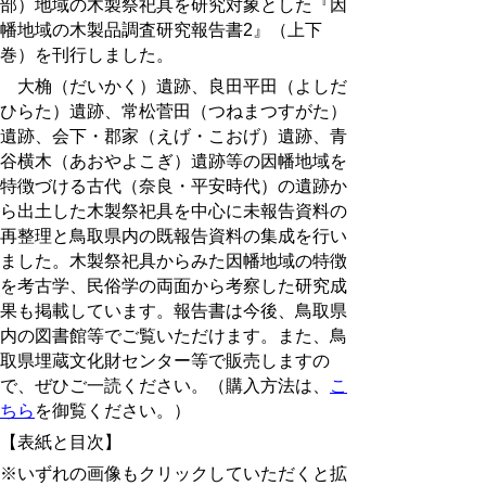
部）地域の木製祭祀具を研究対象とした『因
幡地域の木製品調査研究報告書2』（上下
巻）を刊行しました。
大桷（だいかく）遺跡、良田平田（よしだ
ひらた）遺跡、常松菅田（つねまつすがた）
遺跡、会下・郡家（えげ・こおげ）遺跡、青
谷横木（あおやよこぎ）遺跡等の因幡地域を
特徴づける古代（奈良・平安時代）の遺跡か
ら出土した木製祭祀具を中心に未報告資料の
再整理と鳥取県内の既報告資料の集成を行い
ました。木製祭祀具からみた因幡地域の特徴
を考古学、民俗学の両面から考察した研究成
果も掲載しています。報告書は今後、鳥取県
内の図書館等でご覧いただけます。また、鳥
取県埋蔵文化財センター等で販売しますの
で、ぜひご一読ください。（
購入方法は、
こ
ちら
を御覧ください。
）
【表紙と目次】
※いずれの画像もクリックしていただくと拡