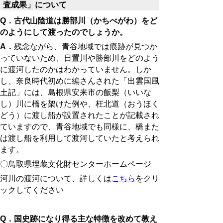
査成果」について
Q．古代山陰道は勝部川（かちべがわ）をど
のようにして渡ったのでしょうか。
A．
残念ながら、青谷地域では痕跡が見つか
っていないため、日置川や勝部川をどのよう
に渡河したのかはわかっていません。しか
し、奈良時代初めに編さんされた「出雲国風
土記」には、島根県安来市の飯梨（いいな
し）川に橋を架けた例や、枉北道（おうほく
どう）に渡し船が設置されたことが記載され
ていますので、青谷地域でも同様に、橋また
は渡し船を利用して渡河していたと考えられ
ます。
〇鳥取県埋蔵文化財センターホームページ
河川の渡河について、詳しくは
こちら
をクリ
ックしてください
Q．国史跡になり得る主な特徴を改めて教え