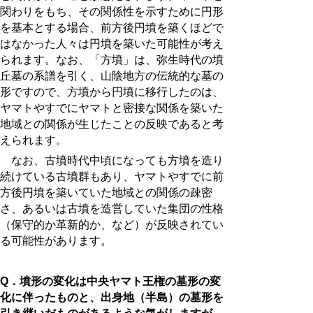
関わりをもち、その関係性を示すために円形
を基本とする場合、前方後円墳を築くほどで
はなかった人々は円墳を築いた可能性が考え
られます。なお、「方墳」は、弥生時代の墳
丘墓の系譜を引く、山陰地方の伝統的な墓の
形ですので、方墳から円墳に移行したのは、
ヤマトやすでにヤマトと密接な関係を築いた
地域との関係が生じたことの反映であると考
えられます。
なお、古墳時代中頃になっても方墳を造り
続けている古墳群もあり、ヤマトやすでに前
方後円墳を築いていた地域との関係の疎密
さ、あるいは古墳を造営していた集団の性格
（保守的か革新的か、など）が反映されてい
る可能性があります。
Q．墳形の変化は中央ヤマト王権の墓形の変
化に伴ったものと、出身地（半島）の墓形を