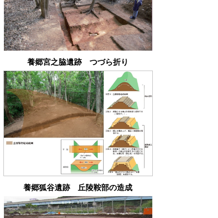
養郷宮之脇遺跡 つづら折り
養郷狐谷遺跡 丘陵鞍部の造成