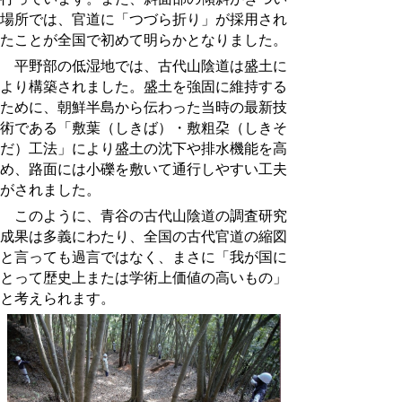
場所では、官道に「つづら折り」が採用され
たことが全国で初めて明らかとなりました。
平野部の低湿地では、古代山陰道は盛土に
より構築されました。盛土を強固に維持する
ために、朝鮮半島から伝わった当時の最新技
術である「敷葉（しきば）・敷粗朶（しきそ
だ）工法」により盛土の沈下や排水機能を高
め、路面には小礫を敷いて通行しやすい工夫
がされました。
このように、青谷の古代山陰道の調査研究
成果は多義にわたり、全国の古代官道の縮図
と言っても過言ではなく、まさに「我が国に
とって歴史上または学術上価値の高いもの」
と考えられます。