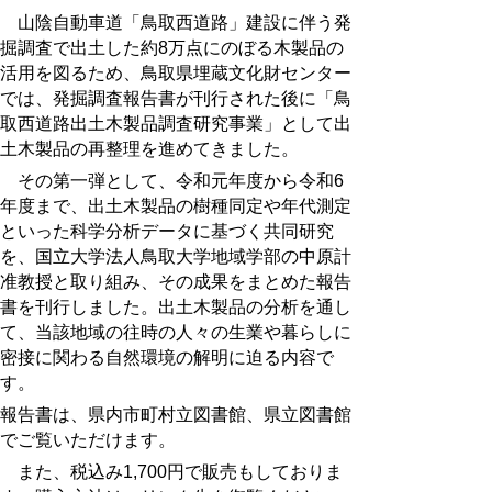
山陰自動車道「鳥取西道路」建設に伴う発
掘調査で出土した約8万点にのぼる木製品の
活用を図るため、鳥取県埋蔵文化財センター
では、発掘調査報告書が刊行された後に「鳥
取西道路出土木製品調査研究事業」として出
土木製品の再整理を進めてきました。
その第一弾として、令和元年度から令和6
年度まで、出土木製品の樹種同定や年代測定
といった科学分析データに基づく共同研究
を、国立大学法人鳥取大学地域学部の中原計
准教授と取り組み、その成果をまとめた報告
書を刊行しました。出土木製品の分析を通し
て、当該地域の往時の人々の生業や暮らしに
密接に関わる自然環境の解明に迫る内容で
す。
報告書は、県内市町村立図書館、県立図書館
でご覧いただけます。
また、税込み1,700円で販売もしておりま