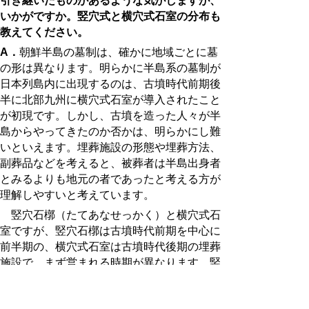
引き継いだものがあるような気がしますが、
いかがですか。竪穴式と横穴式石室の分布も
教えてください。
A．
朝鮮半島の墓制は、確かに地域ごとに墓
の形は異なります。明らかに半島系の墓制が
日本列島内に出現するのは、古墳時代前期後
半に北部九州に横穴式石室が導入されたこと
が初現です。しかし、古墳を造った人々が半
島からやってきたのか否かは、明らかにし難
いといえます。埋葬施設の形態や埋葬方法、
副葬品などを考えると、被葬者は半島出身者
とみるよりも地元の者であったと考える方が
理解しやすいと考えています。
竪穴石槨（たてあなせっかく）と横穴式石
室ですが、竪穴石槨は古墳時代前期を中心に
前半期の、横穴式石室は古墳時代後期の埋葬
施設で、まず営まれる時期が異なります。竪
穴石槨は、大王墓など大型古墳の埋葬施設に
用いられることが多く、古墳時代前半期にお