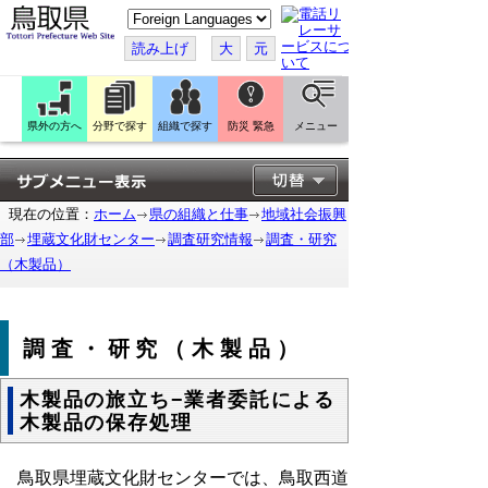
こ
の
ペ
読み上げ
大
元
ー
ジ
を
翻
訳
県外の方へ
分野で探す
組織で探す
防災 緊急
メニュー
す
る
現在の位置：
ホーム
県の組織と仕事
地域社会振興
部
埋蔵文化財センター
調査研究情報
調査・研究
（木製品）
調査・研究（木製品）
木製品の旅立ち−業者委託による
木製品の保存処理
鳥取県埋蔵文化財センターでは、鳥取西道