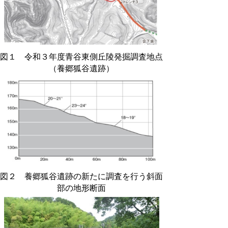
図１ 令和３年度青谷東側丘陵発掘調査地点
（養郷狐谷遺跡）
図２ 養郷狐谷遺跡の新たに調査を行う斜面
部の地形断面