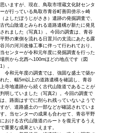
思いますが、現在、鳥取市埋蔵文化財センタ
ーが行っている鳥取市青谷町善田傍示ヶ崎
（よしだぼうじがさき）遺跡の発掘調査で、
古代山陰道とみられる道路遺構が新たに発見
されました（写真1）。今回の調査は、青谷
平野の東側を流れる日置川の支流にあたる露
谷川の河川改修工事に伴って行われており、
当センターが令和元年度に発掘調査を行った
場所から北西へ100mほどの地点です（図
1）。
令和元年度の調査では、強固な盛土で築か
れた、幅5m以上の道路遺構を確認し、青谷
上寺地遺跡から続く古代山陰道であることが
判明していました（写真2）。今回の調査で
は、路面はすでに削られ残っていないようで
すが、道路盛土の一部などが確認されていま
す。当センターの成果も合わせて、青谷平野
における古代山陰道のルートを復元するうえ
で重要な成果といえます。