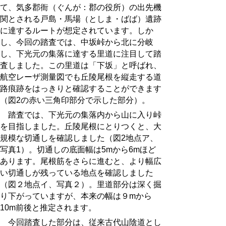
て、気多郡衙（ぐんが：郡の役所）の出先機
関とされる戸島・馬場（としま・ばば）遺跡
に達するルートが想定されています。しか
し、今回の踏査では、中坂峠から北に分岐
し、下光元の集落に達する里道に注目して踏
査しました。この里道は「下坂」と呼ばれ、
航空レーザ測量図でも丘陵尾根を縦走する道
路痕跡をはっきりと確認することができます
（図2の赤い三角印部分で示した部分）。
踏査では、下光元の集落内から山に入り峠
を目指しました。丘陵尾根にとりつくと、大
規模な切通しを確認しました（図2地点ア、
写真1）。切通しの底面幅は5mから6mほど
あります。尾根筋をさらに進むと、より幅広
い切通しが残っている地点を確認しました
（図２地点イ、写真２）。里道部分は深く掘
り下がっていますが、本来の幅は９mから
10m前後と推定されます。
今回踏査した部分は、従来古代山陰道とし