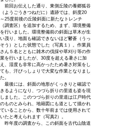
前回お伝えした通り、東側丘陵の養郷狐谷
（ようごうきつねだに）遺跡では、斜度20
～25度前後の丘陵斜面に新たなトレンチ
（調査区）を追加するため、まず、環境整備
を行いました。環境整備前の斜面は草木が生
い茂り、地面も確認できないほど鬱蒼（うっ
そう）とした状態でした（写真１）。作業員
さん５名とともに雑木の伐採や草刈り等の作
業を行いましたが、30度を超える暑さに加
え、湿度も非常に高かったため暑さ対策をし
ても、汗びっしょりで大変な作業となりまし
た。
最後には、斜面の地形がくっきりと確認で
きるようになり、つづら折りの里道も姿を現
しました。このつづら折りの里道は江戸時代
のものとみられ、地籍図にも道として描かれ
ていることから、数十年前までは使用されて
いたと考えられます（写真2）。
昨年度の調査から、この斜面を古代山陰道