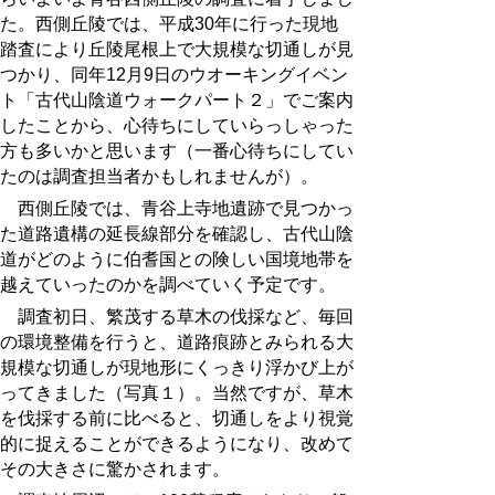
た。西側丘陵では、平成30年に行った現地
踏査により丘陵尾根上で大規模な切通しが見
つかり、同年12月9日のウオーキングイベン
ト「古代山陰道ウォークパート２
」でご案内
したことから、心待ちにしていらっしゃった
方も多いかと思います（一番心待ちにしてい
たのは調査担当者かもしれませんが）。
西側丘陵では、青谷上寺地遺跡で見つかっ
た道路遺構の延長線部分を確認し、古代山陰
道がどのように伯耆国との険しい国境地帯を
越えていったのかを調べていく予定です。
調査初日、繁茂する草木の伐採など、毎回
の環境整備を行うと、道路痕跡とみられる大
規模な切通しが現地形にくっきり浮かび上が
ってきました（写真１）。当然ですが、草木
を伐採する前に比べると、切通しをより視覚
的に捉えることができるようになり、改めて
その大きさに驚かされます。