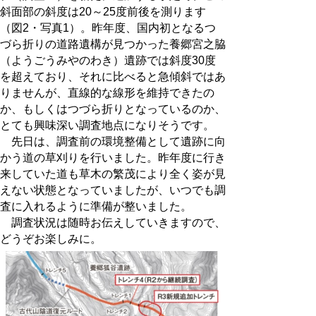
斜面部の斜度は20～25度前後を測ります
（図2・写真1）。昨年度、国内初となるつ
づら折りの道路遺構が見つかった養郷宮之脇
（ようごうみやのわき）遺跡では斜度30度
を超えており、それに比べると急傾斜ではあ
りませんが、直線的な線形を維持できたの
か、もしくはつづら折りとなっているのか、
とても興味深い調査地点になりそうです。
先日は、調査前の環境整備として遺跡に向
かう道の草刈りを行いました。昨年度に行き
来していた道も草木の繁茂により全く姿が見
えない状態となっていましたが、いつでも調
査に入れるように準備が整いました。
調査状況は随時お伝えしていきますので、
どうぞお楽しみに。