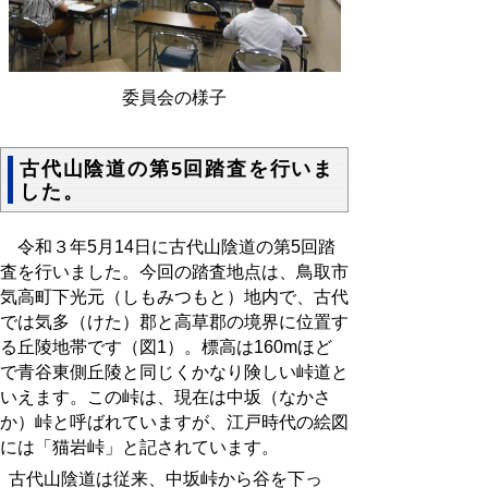
委員会の様子
古代山陰道の第5回踏査を行いま
した。
令和３年5月14日に古代山陰道の第5回踏
査を行いました。今回の踏査地点は、鳥取市
気高町下光元（しもみつもと）地内で、古代
では気多（けた）郡と高草郡の境界に位置す
る丘陵地帯です（図1）。標高は160mほど
で青谷東側丘陵と同じくかなり険しい峠道と
いえます。この峠は、現在は中坂（なかさ
か）峠と呼ばれていますが、江戸時代の絵図
には「猫岩峠」と記されています。
古代山陰道は従来、中坂峠から谷を下っ