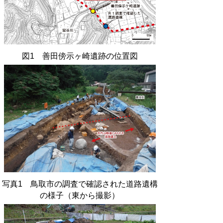
図1 善田傍示ヶ崎遺跡の位置図
写真1 鳥取市の調査で確認された道路遺構
の様子（東から撮影）