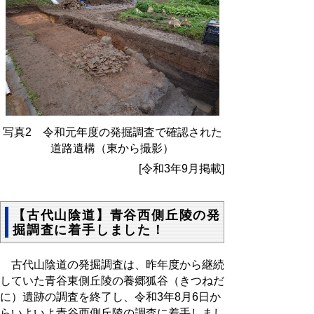
写真2 令和元年度の発掘調査で確認された
道路遺構（東から撮影）
[令和3年9月掲載]
【古代山陰道】青谷西側丘陵の発
掘調査に着手しました！
古代山陰道の発掘調査は、昨年度から継続
していた青谷東側丘陵の養郷狐谷（きつねだ
に）遺跡の調査を終了し、令和3年8月6日か
らいよいよ青谷西側丘陵の調査に着手しまし