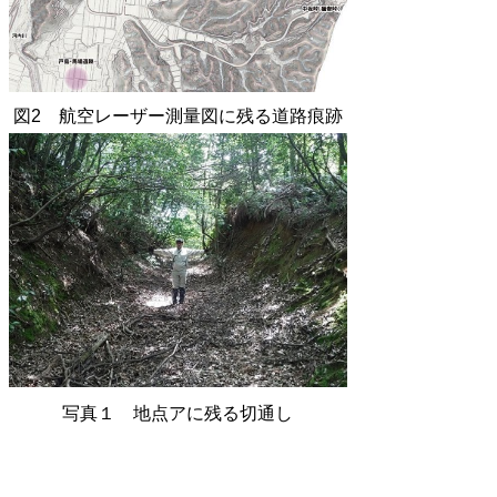
図2 航空レーザー測量図に残る道路痕跡
写真１ 地点アに残る切通し