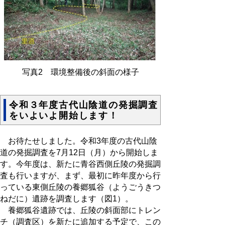
写真2 環境整備後の斜面の様子
令和３年度古代山陰道の発掘調査
をいよいよ開始します！
お待たせしました。令和3年度の古代山陰
道の発掘調査を7月12日（月）から開始しま
す。今年度は、新たに青谷西側丘陵の発掘調
査も行いますが、まず、最初に昨年度から行
っている東側丘陵の養郷狐谷（ようごうきつ
ねだに）遺跡を調査します（図1）。
養郷狐谷遺跡では、丘陵の斜面部にトレン
チ（調査区）を新たに追加する予定で、この