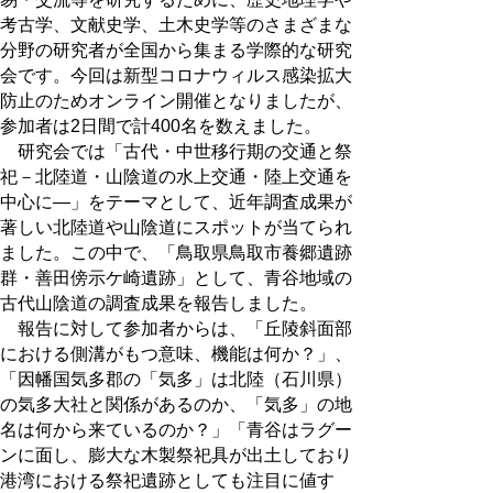
考古学、文献史学、土木史学等のさまざまな
分野の研究者が全国から集まる学際的な研究
会です。今回は新型コロナウィルス感染拡大
防止のためオンライン開催となりましたが、
参加者は2日間で計400名を数えました。
研究会では「古代・中世移行期の交通と祭
祀－北陸道・山陰道の水上交通・陸上交通を
中心に―」をテーマとして、近年調査成果が
著しい北陸道や山陰道にスポットが当てられ
ました。この中で、「鳥取県鳥取市養郷遺跡
群・善田傍示ケ崎遺跡」として、青谷地域の
古代山陰道の調査成果を報告しました。
報告に対して参加者からは、「丘陵斜面部
における側溝がもつ意味、機能は何か？」、
「因幡国気多郡の「気多」は北陸（石川県）
の気多大社と関係があるのか、「気多」の地
名は何から来ているのか？」「青谷はラグー
ンに面し、膨大な木製祭祀具が出土しており
港湾における祭祀遺跡としても注目に値す