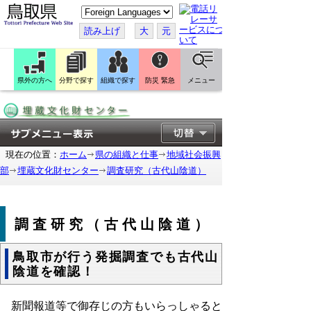
こ
の
ペ
読み上げ
大
元
ー
ジ
を
翻
訳
県外の方へ
分野で探す
組織で探す
防災 緊急
メニュー
す
る
現在の位置：
ホーム
県の組織と仕事
地域社会振興
部
埋蔵文化財センター
調査研究（古代山陰道）
調査研究（古代山陰道）
鳥取市が行う発掘調査でも古代山
陰道を確認！
新聞報道等で御存じの方もいらっしゃると