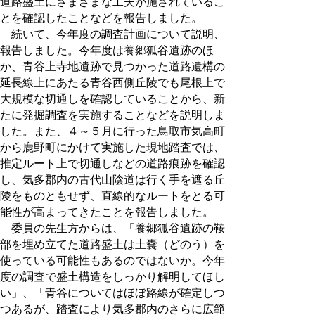
道路盛土にさまざまな工夫が施されているこ
とを確認したことなどを報告しました。
続いて、今年度の調査計画について説明、
報告しました。今年度は養郷狐谷遺跡のほ
か、青谷上寺地遺跡で見つかった道路遺構の
延長線上にあたる青谷西側丘陵でも尾根上で
大規模な切通しを確認していることから、新
たに発掘調査を実施することなどを説明しま
した。また、４～５月に行った鳥取市気高町
から鹿野町にかけて実施した現地踏査では、
推定ルート上で切通しなどの道路痕跡を確認
し、気多郡内の古代山陰道は行く手を遮る丘
陵をものともせず、直線的なルートをとる可
能性が高まってきたことを報告しました。
委員の先生方からは、「養郷狐谷遺跡の鞍
部を埋め立てた道路盛土は土嚢（どのう）を
使っている可能性もあるのではないか。今年
度の調査で盛土構造をしっかり解明してほし
い」、「青谷についてはほぼ路線が確定しつ
つあるが、踏査により気多郡内のさらに広範