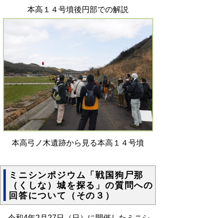
本高１４号墳後円部での解説
本高弓ノ木遺跡から見る本高１４号墳
ミニシンポジウム「戦国狗尸那
（くしな）城を探る」の質問への
回答について（その３）
令和4年2月27日（日）に開催したミニシ