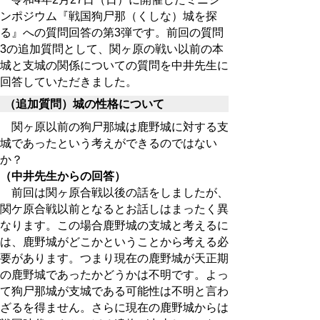
ンポジウム『戦国狗尸那（くしな）城を探
る』への質問回答の第3弾です。前回の質問
3の追加質問として、関ヶ原の戦い以前の本
城と支城の関係についての質問を中井先生に
回答していただきました。
（追加質問）城の性格について
関ヶ原以前の狗尸那城は鹿野城に対する支
城であったという考えができるのではない
か？
（中井先生からの回答）
前回は関ヶ原合戦以後の話をしましたが、
関ケ原合戦以前となるとお話しはまったく異
なります。この場合鹿野城の支城と考えるに
は、鹿野城がどこかということから考える必
要があります。つまり現在の鹿野城が天正期
の鹿野城であったかどうかは不明です。よっ
て狗尸那城が支城である可能性は不明と言わ
ざるを得ません。さらに現在の鹿野城からは