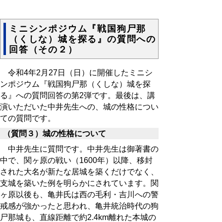
ミニシンポジウム『戦国狗尸那
（くしな）城を探る』の質問への
回答（その２）
令和4年2月27日（日）に開催したミニシ
ンポジウム『戦国狗尸那（くしな）城を探
る』への質問回答の第2弾です。最後は、講
演いただいた中井先生への、城の性格につい
ての質問です。
（質問３）城の性格について
中井先生に質問です。中井先生は御著書の
中で、関ヶ原の戦い（1600年）以降、移封
された大名が新たな居城を築くだけでなく、
支城を築いた例を明らかにされています。関
ヶ原以後も、亀井氏は西の毛利・吉川への警
戒感が強かったと思われ、亀井統治時代の狗
尸那城も、直線距離で約2.4km離れた本城の