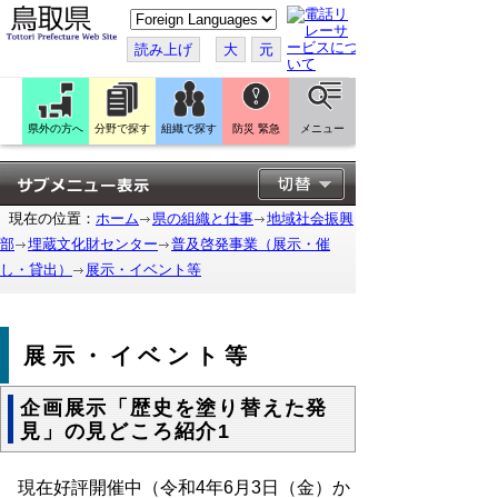
こ
の
ペ
読み上げ
大
元
ー
ジ
を
翻
訳
県外の方へ
分野で探す
組織で探す
防災 緊急
メニュー
す
る
現在の位置：
ホーム
県の組織と仕事
地域社会振興
部
埋蔵文化財センター
普及啓発事業（展示・催
し・貸出）
展示・イベント等
展示・イベント等
企画展示「歴史を塗り替えた発
見」の見どころ紹介1
現在好評開催中（令和4年6月3日（金）か