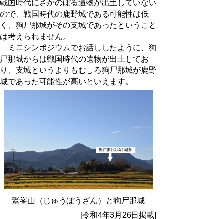
戦国時代にさかのぼる遺物が出土していない
ので、戦国時代の鹿野城である可能性は低
く、狗尸那城がその支城であったということ
は考えられません。
ミニシンポジウムでお話ししたように、狗
尸那城からは戦国時代の遺物が出土してお
り、支城というよりもむしろ狗尸那城が鹿野
城であった可能性が高いといえます。
鷲峯山（じゅうぼうざん）と狗尸那城
[令和4年3月26日掲載]