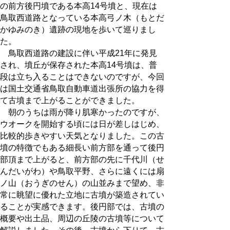
の前方後円墳である本高14号墳と、現在は
鳥取西道路となっている本高弓ノ木（もとだ
かゆみのき）遺跡の現地を歩いて巡りまし
た。
鳥取西道路の建設に伴い平成21年に発見
され、墳丘が保存された本高14号墳は、普
段は立ち入ることはできないのですが、今回
は国土交通省鳥取自動車道出張所の協力を得
て古墳まで上がることができました。
朝のうちは雨が降り肌寒かったのですが、
ウオークを開始する頃には日が差しはじめ、
比較的歩きやすい天気となりました。この古
墳の特徴でもある細長い前方部を通って後円
部頂まで上がると、前方部の先に千代川（せ
んだいがわ）や鳥取平野、さらに遠くには扇
ノ山（おうぎのせん）の山並みまで望め、非
常に眺望に優れた立地に古墳が築造されてい
ることが実感できます。後円部では、古墳の
概要や出土品、周辺の丘陵の古墳等について