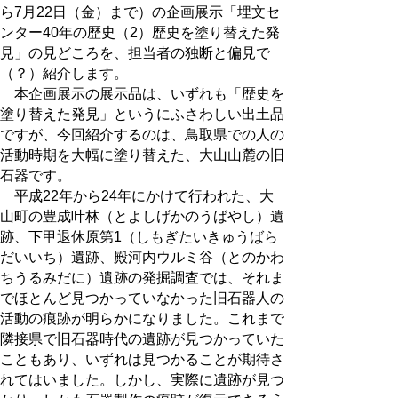
ら7月22日（金）まで）の企画展示「埋文セ
ンター40年の歴史（2）歴史を塗り替えた発
見」の見どころを、担当者の独断と偏見で
（？）紹介します。
本企画展示の展示品は、いずれも「歴史を
塗り替えた発見」というにふさわしい出土品
ですが、今回紹介するのは、鳥取県での人の
活動時期を大幅に塗り替えた、大山山麓の旧
石器です。
平成22年から24年にかけて行われた、大
山町の豊成叶林（とよしげかのうばやし）遺
跡、下甲退休原第1（しもぎたいきゅうばら
だいいち）遺跡、殿河内ウルミ谷（とのかわ
ちうるみだに）遺跡の発掘調査では、それま
でほとんど見つかっていなかった旧石器人の
活動の痕跡が明らかになりました。これまで
隣接県で旧石器時代の遺跡が見つかっていた
こともあり、いずれは見つかることが期待さ
れてはいました。しかし、実際に遺跡が見つ