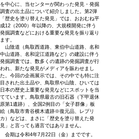
を中心に、当センターが関わった発見・発掘
調査の出土品について紹介しました。第2弾
「歴史を塗り替えた発見」では、おおむね平
成12（2000）年以降の、大規模開発に伴う
発掘調査などにおける重要な発見を振り返り
ます。
山陰道（鳥取西道路、東伯中山道路、名和
中山道路、名和淀江道路など）の建設に伴う
発掘調査では、数多くの遺跡の発掘調査が行
われ、新たな発見がメディアを賑わせまし
た。今回の企画展示では、その中でも特に注
目された出土品や、鳥取県や山陰、ひいては
日本の歴史上重要な発見などにスポットを当
てています。鳥取県最古の旧石器（下甲退休
原第1遺跡）、全国2例目の「女子群像」板
絵（鳥取市青谷横木遺跡※復元品、レプリ
カ）などは、まさに「歴史を塗り替えた発
見」と言っても過言ではありません。
会期は令和4年7月22日（金）までです。