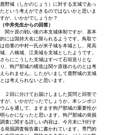
鹿野城（しかのじょう）に対する支城であっ
たという考えができるのではないかと思いま
すが、いかがでしょうか？
（中井先生からの回答）
関ケ原の戦い後の本支城体制ですが、基本
的には国持大名に限られるようです。鳥取で
は伯耆の中村一氏が米子城を本城とし、尾高
城、八橋城、江美城を支城としたようです。
さらにこうした支城はすべて石垣造りとな
り、狗尸那城の構造は関ケ原後のものとは考
えられません。したがいまして鹿野城の支城
とは考えられないと思います。
２回に分けてお届けしました質問と回答で
すが、いかがだったでしょうか。本シンポジ
ウムを通して、ますます狗尸那城の重要性が
明らかになったと思います。狗尸那城の発掘
調査に関する詳しい内容は、今月末に刊行す
る発掘調査報告書に書かれています。専門的