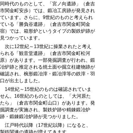
同時代のものとして、「宮ノ向遺跡」（倉吉
市関金町安歩）では、鍛冶工房跡が発見され
ています。さらに、9世紀のものと考えられ
ている「勝負谷遺跡」（倉吉市関金町関金
宿）では、箱形炉というタイプの製鉄炉跡が
見つかっています。
次に12世紀～13世紀に操業されたと考え
られる「観音堂遺跡」（倉吉市関金町松河
原）があります。一部発掘調査が行われ、鍛
冶炉跡と推定される焼土面や掘立柱建物跡が
確認され、椀形鍛冶滓・鍛冶滓等の鉄滓・羽
口が出土しました。
14世紀～15世紀のものは確認されていま
せん。16世紀のものとしては、「大河原た
たら」（倉吉市関金町山口）があります。発
掘調査が実施され、製鉄炉跡や精錬鍛冶炉
跡・鍛錬鍛冶炉跡が見つかりました。
江戸時代以降（17世紀以降）になると、
製鉄関連の遺跡が増えてきます。