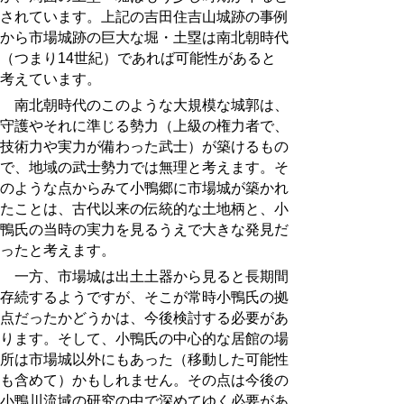
されています。上記の吉田住吉山城
跡
の事例
から市場城
跡
の巨大な堀・土塁は南北朝時代
（つまり14世紀）であれば可能性があると
考えています。
南北朝時代のこのような大規模な城郭は、
守護やそれに準じる勢力（上級の権力者で、
技術力や実力が備わった武士）が築けるもの
で、地域の武士勢力では無理と考えます。そ
のような点からみて小鴨郷に市場城が築かれ
たことは、古代以来の伝統的な土地柄と、小
鴨氏の当時の実力を見るうえで大きな発見だ
ったと考えます。
一方、市場城は出土土器から見ると長期間
存続するようですが、そこが常時小鴨氏の拠
点だったかどうかは、今後検討する必要があ
ります。そして、小鴨氏の中心的な居館の場
所は市場城以外にもあった（移動した可能性
も含めて）かもしれません。その点は今後の
小鴨川流域の研究の中で深めてゆく必要があ