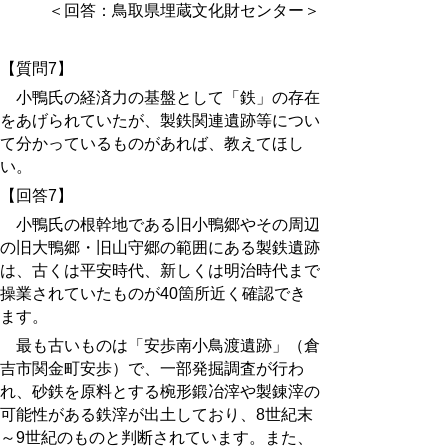
＜回答：鳥取県埋蔵文化財センター＞
【質問7】
小鴨氏の経済力の基盤として「鉄」の存在
をあげられていたが、製鉄関連遺跡等につい
て分かっているものがあれば、教えてほし
い。
【回答7】
小鴨氏の根幹地である旧小鴨郷やその周辺
の旧大鴨郷・旧山守郷の範囲にある製鉄遺跡
は、古くは平安時代、新しくは明治時代まで
操業されていたものが40箇所近く確認でき
ます。
最も古いものは「安歩南小鳥渡遺跡」（倉
吉市関金町安歩）で、一部発掘調査が行わ
れ、砂鉄を原料とする椀形鍛冶滓や製錬滓の
可能性がある鉄滓が出土しており、8世紀末
～9世紀のものと判断されています。また、