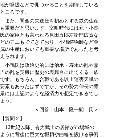
地が発掘などで見つかることを期待している
ところです。
また、関金の矢送庄を初めとする鉄の生産
も重要だと思います。室町時代には元・小鴨
氏の家臣とも言われる見田五郎左衛門広賀な
どの刀工もでてきており、小鴨鋳物師など金
属の生産においても重要な場所であったと考
えられます。
小鴨氏は政治史的には治承・寿永の乱や嘉
吉の乱を契機に歴史の表舞台に出てくる一族
です。もちろん、合戦である以上運否天賦の
要素もあったはずですが、その勢力伸長の背
景には上記のような経済力を想定できるでし
ょう。
＜回答：山本 隆一朗 氏＞
【質問２】
13世紀以降、有力武士の居館が市場城の
ように背後に巨大な堀切や曲輪を設ける事例