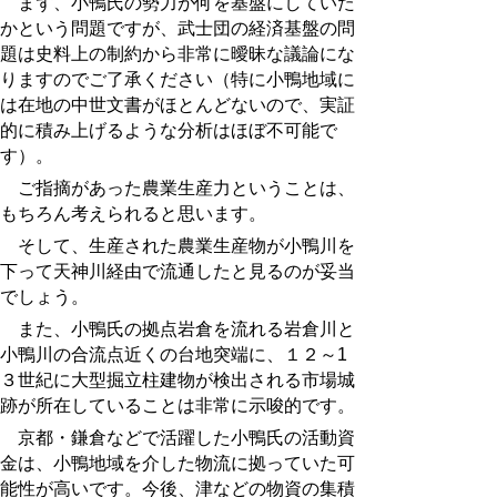
まず、小鴨氏の勢力が何を基盤にしていた
かという問題ですが、武士団の経済基盤の問
題は史料上の制約から非常に曖昧な議論にな
りますのでご了承ください（特に小鴨地域に
は在地の中世文書がほとんどないので、実証
的に積み上げるような分析はほぼ不可能で
す）。
ご指摘があった農業生産力ということは、
もちろん考えられると思います。
そして、生産された農業生産物が小鴨川を
下って天神川経由で流通したと見るのが妥当
でしょう。
また、小鴨氏の拠点岩倉を流れる岩倉川と
小鴨川の合流点近くの台地突端に、１２～1
３世紀に大型掘立柱建物が検出される市場城
跡
が所在していることは非常に示唆的です。
京都・鎌倉などで活躍した小鴨氏の活動資
金は、小鴨地域を介した物流に拠っていた可
能性が高いです。今後、津などの物資の集積