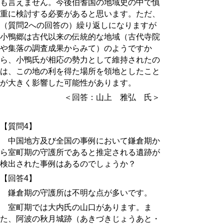
も言えません。今後伯耆国の地域史の中で慎
重に検討する必要があると思います。ただ、
（質問2への回答の）繰り返しになりますが
小鴨郷は古代以来の伝統的な地域（古代寺院
や集落の調査成果からみて）のようですか
ら、小鴨氏が相応の勢力として維持されたの
は、この地の利を得た場所を領地としたこと
が大きく影響した可能性があります。
＜回答：山上 雅弘 氏＞
【質問4】
中国地方及び全国の事例において鎌倉期か
ら室町期の守護所であると推定される遺跡が
検出された事例はあるのでしょうか？
【回答4】
鎌倉期の守護所は不明な点が多いです。
室町期では大内氏の山口があります。ま
た、阿波の秋月
城跡
（あきづきじょう
あと
・