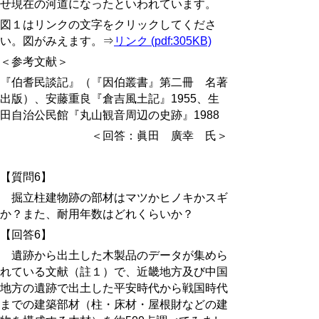
せ現在の河道になったといわれています。
図１はリンクの文字をクリックしてくださ
い。図がみえます。⇒
リンク (pdf:305KB)
＜参考文献＞
『伯耆民談記』（『因伯叢書』第二冊 名著
出版）、安藤重良『倉吉風土記』1955、生
田自治公民館『丸山観音周辺の史跡』1988
＜回答：眞田 廣幸 氏＞
【質問6
】
掘立柱建物跡の部材はマツかヒノキかスギ
か？また、耐用年数はどれくらいか？
【回答6】
遺跡から出土した木製品のデータが集めら
れている文献（註１）で、近畿地方及び中国
地方の遺跡で出土した平安時代から戦国時代
までの建築部材（柱・床材・屋根財などの建