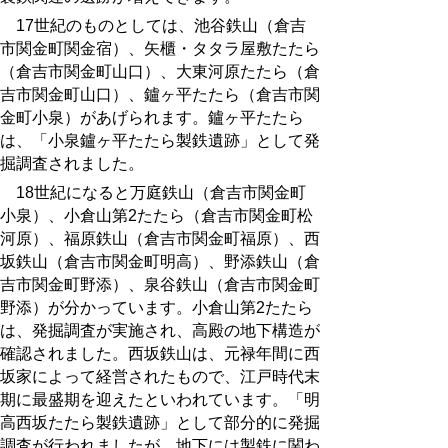
17
世紀のものとしては、池谷鉄山（倉吉
市関金町関金宿）、矢櫃・タタラ屋敷たたら
（倉吉市関金町山口）、大東河原たたら（倉
吉市関金町山口）、鑪ヶ平たたら（倉吉市関
金町小泉）があげられます。鑪ヶ平たたら
は、「小泉鑪ヶ平たたら製鉄遺跡」として発
掘調査されました。
18世紀になると万庭鉄山（倉吉市関金町
小泉）、小倉山第2たたら（倉吉市関金町松
河原）、福原鉄山（倉吉市関金町福原）、西
坂鉄山（倉吉市関金町明高）、野添鉄山（倉
吉市関金町野添）、泉谷鉄山（倉吉市関金町
野添）が分かっています。小倉山第2たたら
は、発掘調査が実施され、高殿の地下構造が
確認されました。西坂鉄山は、元禄年間に西
坂家によって経営されたもので、江戸時代末
期に最盛期を迎えたといわれています。「明
高西坂たたら製鉄遺跡」として部分的に発掘
調査が行われましたが、地下には製鉄に関わ