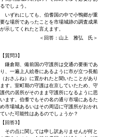
るでしょう。
いずれにしても、伯耆国の中で小鴨郷が重
要な場所であったことを市場城
跡
の調査成果
が示してくれたと言えます。
＜回答：山上 雅弘 氏＞
【質問3】
鎌倉期、備前国の守護所は交通の要衝であ
り、一遍上人絵巻にあるように市が立つ長船
（おさふね）に置かれたと聞いたことがあり
ます。
室町期の守護は在京していたため、守
護代の居所がそのまま守護所になるように思
います。伯耆でもその名の通り市場にあるた
め市場城あるいはその周辺に守護所がおかれ
ていた可能性はあるのでしょうか？
【回答3】
その点に関しては申し訳ありませんが何と