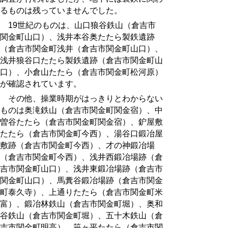
るものは残っていませんでした。
19
世紀のものは、山口狼谷鉄山（倉吉市
関金町山口）、浅井本谷奥たたら製鉄遺跡
（倉吉市関金町浅井（倉吉市関金町山口）、
浅井狼谷口たたら製鉄遺跡（倉吉市関金町山
口）、小倉山たたら（倉吉市関金町松河原）
が確認されています。
その他、操業時期がはっきりとわからない
ものは奥滝鉄山（倉吉市関金町関金宿）、中
曽谷たたら（倉吉市関金町関金宿）、鈩屋敷
たたら（倉吉市関金町今西）、湯谷口鍛冶屋
敷跡（倉吉市関金町今西）、才の神鍛冶場
（倉吉市関金町今西）、浅井西鍛冶場跡（倉
吉市関金町山口）、浅井東鍛冶場跡（倉吉市
関金町山口）、馬糞谷鍛冶場跡（倉吉市関金
町泰久寺）、上通りたたら（倉吉市関金町米
富）、鍛冶林鉄山（倉吉市関金町堀）、奥和
谷鉄山（倉吉市関金町堀）、五十木鉄山（倉
吉市関金町明高）、笹ヶ平たたら（倉吉市関