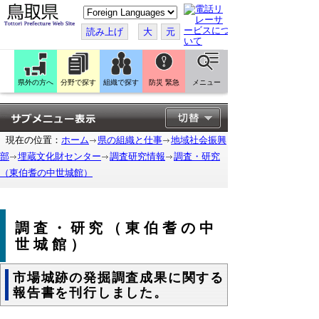
こ
の
ペ
読み上げ
大
元
ー
ジ
を
翻
訳
県外の方へ
分野で探す
組織で探す
防災 緊急
メニュー
す
る
現在の位置：
ホーム
県の組織と仕事
地域社会振興
部
埋蔵文化財センター
調査研究情報
調査・研究
（東伯耆の中世城館）
調査・研究（東伯耆の中
世城館）
市場城跡の発掘調査成果に関する
報告書を刊行しました。