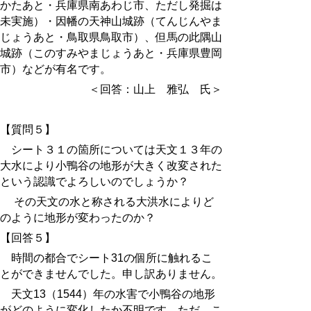
かた
あと・兵庫県南あわじ市
、ただし発掘は
未実施）・因幡の天神山城
跡
（
てんじんやま
じょうあと・鳥取県鳥取市
）、但馬の此隅山
城
跡
（
このすみやまじょうあと・兵庫県豊岡
市
）などが有名です。
＜回答：山上 雅弘 氏＞
【質問５】
シート３１の箇所については天文１３年の
大水により小鴨谷の地形が大きく改変された
という認識でよろしいのでしょうか？
その天文の水と称される大洪水によりど
のように地形が変わったのか？
【回答５】
時間の都合でシート31の個所に触れるこ
とができませんでした。申し訳ありません。
天文13（1544）年の水害で小鴨谷の地形
がどのように変化したか不明です。ただ、こ