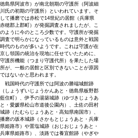
徳島県阿波市
）が南北朝期の守護所（阿波細
川氏の初期の守護所）といわれています。そ
して播磨では赤松で14世紀の居館（
兵庫県
赤穂郡上郡町
）が発掘調査されましたが、こ
のように今のところ少数です。守護所が発掘
調査で明らかになっているものは意外と戦国
時代のものが多いようです。これは守護が在
京し領国の統治を現地に任せていたために、
守護所機能（つまり守護代所）を果たした場
所が、一般の居館と区別できないことが原因
ではないかと思われます。
戦国時代の守護所では阿波の勝端
城館跡
（しょうずい
じょうかんあと
・徳島県板野郡
藍住町）、伊予の湯築城
跡
（ゆづき
じょうあ
と
・愛媛県松山市道後公園内）、土佐の田村
城
跡
（
たむらじょうあと
・
高知県南国市
）、
播磨の坂本
城跡
（
さかもとじょうあと・兵庫
県姫路市
）や置塩
城跡
（おじお
じょうあと・
兵庫県姫路市
）、淡路では養宜館
跡
（やぎや