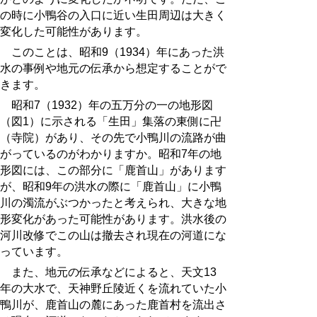
の時に小鴨谷の入口に近い生田周辺は大きく
変化した可能性があります。
このことは、昭和9（1934）年にあった洪
水の事例や地元の伝承から想定することがで
きます。
昭和7
（1932）年の五万分の一の地形図
（図1）に示される「生田」集落の東側に卍
（寺院）があり、その先で小鴨川の流路が曲
がっているのがわかりますか。昭和7年の地
形図には、この部分に「鹿首山」があります
が、昭和9年の洪水の際に「鹿首山」に小鴨
川の濁流がぶつかったと考えられ、大きな地
形変化があった可能性があります。洪水後の
河川改修でこの山は撤去され現在の河道にな
っています。
また、
地元の伝承などによると、天文13
年の大水で、天神野丘陵近くを流れていた小
鴨川が、鹿首山の麓にあった鹿首村を流出さ