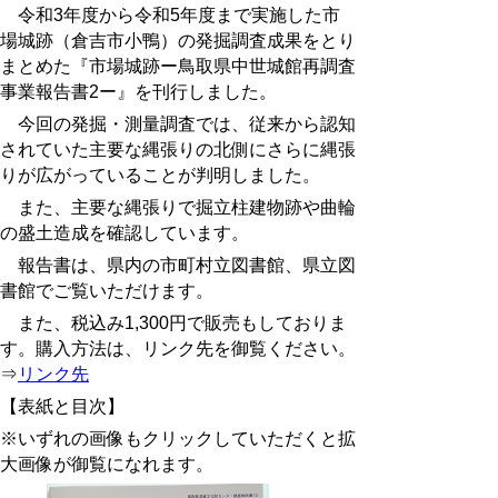
令和3年度から令和5年度まで実施した市
場城跡（倉吉市小鴨）の発掘調査成果をとり
まとめた『市場城跡ー鳥取県中世城館再調査
事業報告書2ー』を刊行しました。
今回の発掘・測量調査では、従来から認知
されていた主要な縄張りの北側にさらに縄張
りが広がっていることが判明しました。
また、主要な縄張りで掘立柱建物跡や曲輪
の盛土造成を確認しています。
報告書は、県内の
市町村立図書館、県立図
書館でご覧いただけます。
また、税込み1,300円で販売もしておりま
す。
購入方法は、リンク先を御覧ください。
⇒
リンク先
【表紙と目次】
※いずれの画像もクリックしていただくと拡
大画像が御覧になれます。