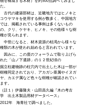
物を構成する木材）を約500点調べてみまし
た。
古代の建築部材は、近畿地方ではヒノキと
コウヤマキを使用する例が数多く、
中国地方
では、掲載されている事例は多くないもの
の、クリ、ケヤキ、ヒノキ、その他様々な樹
種が見られます。
中世になると、材木資源の枯渇から様々な
種類の木が使われ始めると言われています。
因みに、この度のフォーラムで取り上げら
れた「山ノ下遺跡」の１２世紀頃の
掘立柱建物跡の柱穴内で出土した木は一部が
樹種同定されており、アカガシ亜属やイヌガ
ヤ、カエデ属など色々な樹種が確認されてい
ます。
（註１）伊藤隆夫・山田昌久編『木の考古
学 出土木製品用材データベース』
2012年 海青社で調べました。