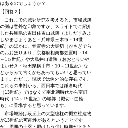
はあるのでしょうか？
【回答２】
これまでの城郭研究を考えると、
市場城跡
の例は
意外な印象ですが、スライドでご紹介
した兵庫県の吉田住吉山城
跡
（よしだすみよ
しやまじょう
あと
・兵庫県三木市・14世
紀）のほかに、笠置寺の大堀切（
かさぎでら
のおおほりきり
、京都府相楽郡笠置町・14
～1５世紀）や大鳥井山遺跡（おおとりいや
まいせき・秋田県横手市・10～11世紀）な
どからみて古くからあってもいいと思ってい
ます。ただし、現状では例外的な存在です。
これらの事例から、西日本では鎌倉時代
（13世紀）ではなくて南北朝時代から室町
時代（14～15世紀）の城郭（堀切・曲輪
も）に登場すると思っています。
市場城
跡
は段丘上の大型総柱の掘立柱建物
が13世紀の可能性があるということです
が、周囲の土塁・堀はもう少し時期が下ると