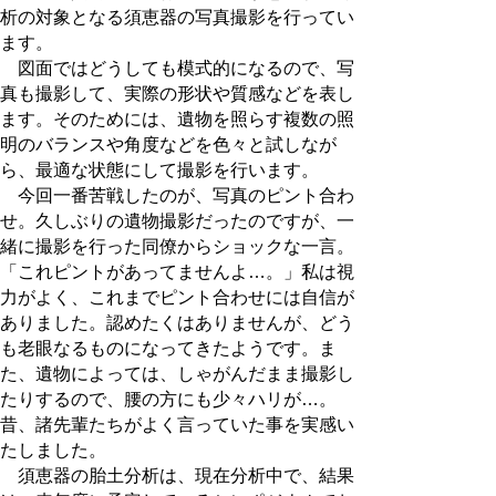
析の対象となる須恵器の写真撮影を行ってい
ます。
図面ではどうしても模式的になるので、写
真も撮影して、実際の形状や質感などを表し
ます。そのためには、遺物を照らす複数の照
明のバランスや角度などを色々と試しなが
ら、最適な状態にして撮影を行います。
今回一番苦戦したのが、写真のピント合わ
せ。久しぶりの遺物撮影だったのですが、一
緒に撮影を行った同僚からショックな一言。
「これピントがあってませんよ…。」私は視
力がよく、これまでピント合わせには自信が
ありました。認めたくはありませんが、どう
も老眼なるものになってきたようです。ま
た、遺物によっては、しゃがんだまま撮影し
たりするので、腰の方にも少々ハリが…。
昔、諸先輩たちがよく言っていた事を実感い
たしました。
須恵器の胎土分析は、現在分析中で、結果