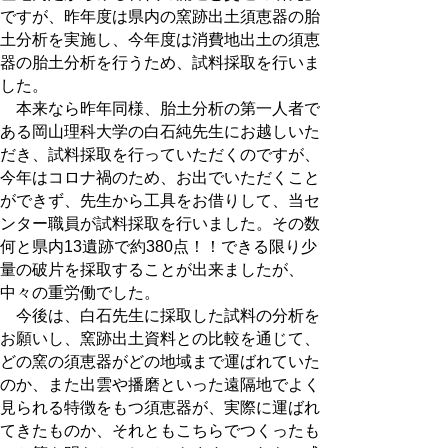
ですが、昨年度は県内の窯跡出土須恵器の胎
土分析を実施し、今年度は消費地出土の須恵
器の胎土分析を行うため、試料採取を行いま
した。
本来なら昨年同様、胎土分析の第一人者で
ある岡山理科大学の白石純先生にお越しいた
だき、試料採取を行っていただくのですが、
今年はコロナ禍のため、お出でいただくこと
ができず、先生から工具をお借りして、当セ
ンター職員が試料採取を行いました。その数
何と県内13遺跡で約380点！！できる限り少
量の破片を採取することが出来ましたが、
中々の重労働でした。
今後は、白石先生に採取した試料の分析を
お願いし、窯跡出土資料との比較を通じて、
どの窯の須恵器がどの地域まで運ばれていた
のか、また出雲や播磨といった遠隔地でよく
見られる特徴をもつ須恵器が、実際に運ばれ
てきたものか、それともこちらでつくったも