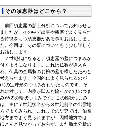
その須恵器はどこから？
前回須恵器の胎土分析についてお知らせし
ましたが、その中で出雲や播磨でよく見られ
る特徴をもつ須恵器がある事をお話ししまし
た。今回は、その事についてもう少し詳しく
お話しします。
７世紀代になると、須恵器の蓋につまみが
付くようになります。これは仏教が導入さ
れ、仏具の金属製のお椀の蓋を模したためと
考えられます。全国的によく見られるのが
(1)の宝珠形のつまみが付いたものです。そ
れに対して、内側が凹んだ輪っかだけのつま
みが(2)の輪状つまみです。この輪状つまみ
は、主に７世紀後半から８世紀前半の出雲地
方でよくみられ、これまでの研究では、伯耆
地方までよく見られますが、因幡地方では、
ほとんど見つかっておらず、また胎土分析の