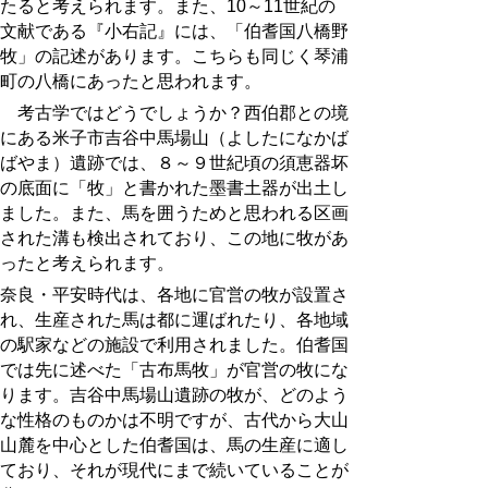
たると考えられます。また、
10
～
11
世紀の
文献である『小右記』には、「伯耆国八橋野
牧」の記述があります。こちらも同じく琴浦
町の八橋にあったと思われます。
考古学ではどうでしょうか？西伯郡との境
にある米子市吉谷中馬場山（よしたになかば
ばやま）遺跡では、８～９世紀頃の須恵器坏
の底面に「牧」と書かれた墨書土器が出土し
ました。また、馬を囲うためと思われる区画
された溝も検出されており、この地に牧があ
ったと考えられます。
奈良・平安時代は、各地に官営の牧が設置さ
れ、生産された馬は都に運ばれたり、各地域
の駅家などの施設で利用されました。伯耆国
では先に述べた「古布馬牧」が官営の牧にな
ります。吉谷中馬場山遺跡の牧が、どのよう
な性格のものかは不明ですが、古代から大山
山麓を中心とした伯耆国は、馬の生産に適し
ており、それが現代にまで続いていることが