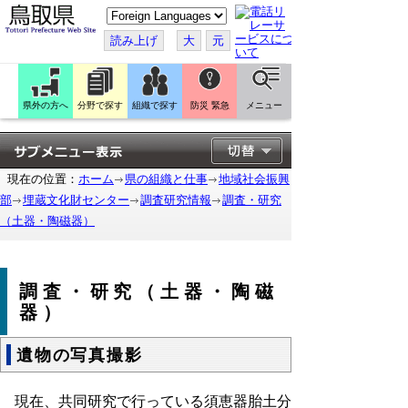
こ
の
ペ
読み上げ
大
元
ー
ジ
を
翻
訳
県外の方へ
分野で探す
組織で探す
防災 緊急
メニュー
す
る
現在の位置：
ホーム
県の組織と仕事
地域社会振興
部
埋蔵文化財センター
調査研究情報
調査・研究
（土器・陶磁器）
調査・研究（土器・陶磁
器）
遺物の写真撮影
現在、共同研究で行っている須恵器胎土分