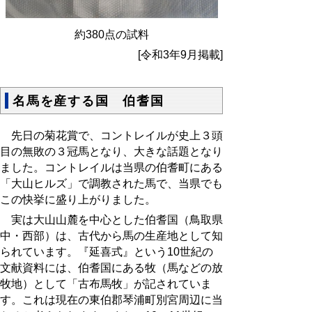
約380点の試料
[令和3年9月掲載]
名馬を産する国 伯耆国
先日の菊花賞で、コントレイルが史上３頭
目の無敗の３冠馬となり、大きな話題となり
ました。コントレイルは当県の伯耆町にある
「大山ヒルズ」で調教された馬で、当県でも
この快挙に盛り上がりました。
実は大山山麓を中心とした伯耆国（鳥取県
中・西部）は、古代から馬の生産地として知
られています。『延喜式』という
10
世紀の
文献資料には、伯耆国にある牧（馬などの放
牧地）として「古布馬牧」が記されていま
す。これは現在の東伯郡琴浦町別宮周辺に当