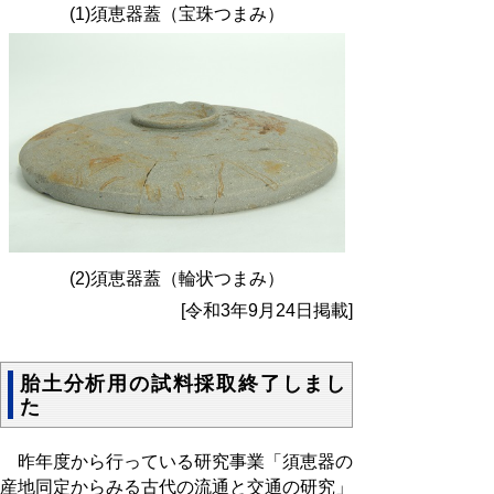
(1)須恵器蓋（宝珠つまみ）
(2)須恵器蓋（輪状つまみ）
[令和3年9月24日掲載]
胎土分析用の試料採取終了しまし
た
昨年度から行っている研究事業「須恵器の
産地同定からみる古代の流通と交通の研究」