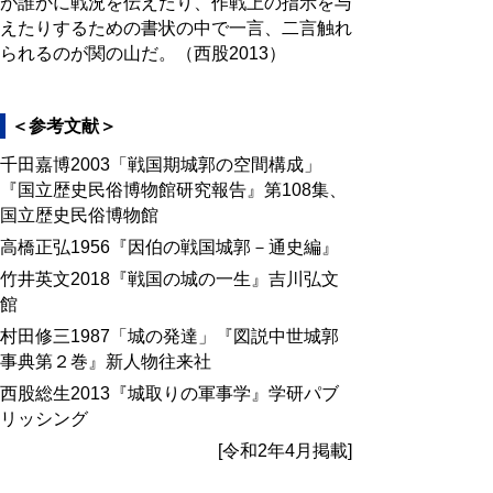
が誰かに戦況を伝えたり、作戦上の指示を与
えたりするための書状の中で一言、二言触れ
られるのが関の山だ。（西股2013）
＜参考文献＞
千田嘉博2003「戦国期城郭の空間構成」
『国立歴史民俗博物館研究報告』第108集、
国立歴史民俗博物館
高橋正弘1956『因伯の戦国城郭－通史編』
竹井英文2018『戦国の城の一生』吉川弘文
館
村田修三1987「城の発達」『図説中世城郭
事典第２巻』新人物往来社
西股総生2013『城取りの軍事学』学研パブ
リッシング
[令和2年4月掲載]