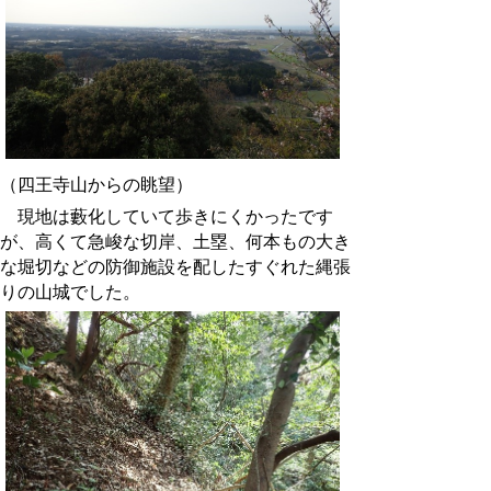
（四王寺山からの眺望）
現地は藪化していて歩きにくかったです
が、高くて急峻な切岸、土塁、何本もの大き
な堀切などの防御施設を配したすぐれた縄張
りの山城でした。