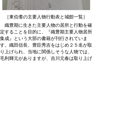
［東伯耆の主要人物行動表と城館一覧］
織豊期に生きた主要人物の居所と行動を確
定することを目的に、『織豊期主要人物居所
集成』という大部の書籍が刊行されていま
す。織田信長、豊臣秀吉をはじめ２５名が取
り上げられ、当地に関係しそうな人物では、
毛利輝元がありますが、吉川元春は取り上げ
られていません。
分析の手法として、人物の居所と行動を文献
等から明らかにしていくことが歴史の解明に
つながるものと考えられます。今回の調査・
研究に当たって、織田方では南条元続、小鴨
元清兄弟など、毛利方では、吉川元春・元
長、山田重直等の居所と行動等について、天
正８・９年を中心に時系別に拾ってみまし
た。
文献資料やこうした資料を見ながら研究者