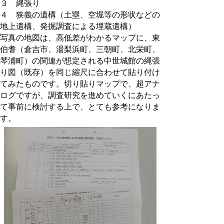
３ 縄張り
４ 狭義の遺構（土塁、空堀等の形状などの
地上遺構、発掘調査による埋蔵遺構）
写真の地図は、高低差がわかるマップに、東
伯耆（倉吉市、湯梨浜町、三朝町、北栄町、
琴浦町）の関連が想定される中世城館の縄張
り図（既存）を同じ縮尺に合わせて貼り付け
てみたものです。切り貼りマップで、超アナ
ログですが、調査研究を進めていくにあたっ
て事前に検討する上で、とても参考になりま
す。