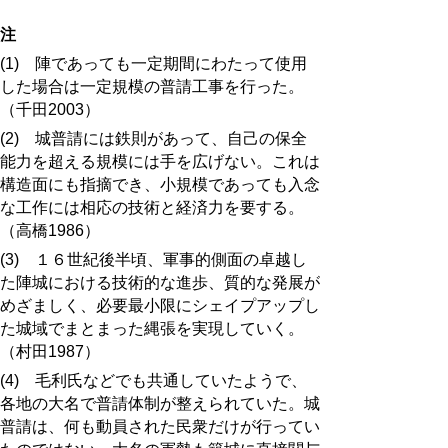
注
(1) 陣であっても一定期間にわたって使用
した場合は一定規模の普請工事を行った。
（千田2003）
(2) 城普請には鉄則があって、自己の保全
能力を超える規模には手を広げない。これは
構造面にも指摘でき、小規模であっても入念
な工作には相応の技術と経済力を要する。
（高橋1986）
(3) １６世紀後半頃、軍事的側面の卓越し
た陣城における技術的な進歩、質的な発展が
めざましく、必要最小限にシェイプアップし
た城域でまとまった縄張を実現していく。
（村田1987）
(4) 毛利氏などでも共通していたようで、
各地の大名で普請体制が整えられていた。城
普請は、何も動員された民衆だけが行ってい