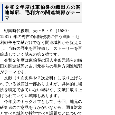
令和２年度は東伯耆の織田方の関
連城郭、毛利方の関連城郭がテー
マ
戦国時代後期、天正８・９（1580・
1581）年の秀吉の因幡侵攻に伴う織田・毛
利戦争を文献だけでなく関連城郭から捉え直
し、当時の歴史を再評価し、ストーリーを再
編成していく試みの第２弾です。
令和２年度は東伯耆の国人南条元続らの織
田方関連城郭と吉川元春らの毛利方関連城郭
がテーマです。
文献（１次史料や２次史料）に取り上げら
れている城館は一部ありますが、具体的に場
所を特定できていない城郭や、文献に取り上
げられていない城郭もあります。
今年度のキックオフとして、今回、地元の
研究者のご意見をうかがいながら、調査対象
とすべき城郭や検討すべき課題などについて