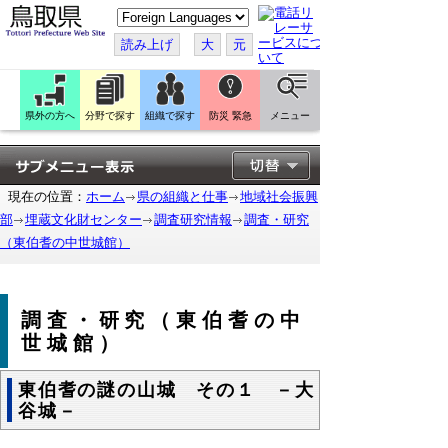
こ
の
ペ
読み上げ
大
元
ー
ジ
を
翻
訳
県外の方へ
分野で探す
組織で探す
防災 緊急
メニュー
す
る
現在の位置：
ホーム
県の組織と仕事
地域社会振興
部
埋蔵文化財センター
調査研究情報
調査・研究
（東伯耆の中世城館）
調査・研究（東伯耆の中
世城館）
東伯耆の謎の山城 その１ －大
谷城－