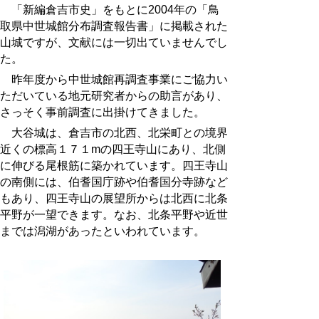
「新編倉吉市史」をもとに
2004
年の「鳥
取県中世城館分布調査報告書」に掲載された
山城ですが、文献には一切出ていませんでし
た。
昨年度から中世城館再調査事業にご協力い
ただいている地元研究者からの助言があり、
さっそく事前調査に出掛けてきました。
大谷城は、倉吉市の北西、北栄町との境界
近くの標高１７１mの四王寺山にあり、北側
に伸びる尾根筋に築かれています。四王寺山
の南側には、伯耆国庁跡や伯耆国分寺跡など
もあり、四王寺山の展望所からは北西に北条
平野が一望できます。なお、北条平野や近世
までは潟湖があったといわれています。