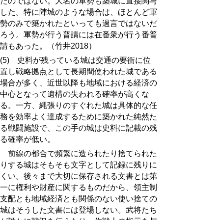
たのではない。大名の軍勢も築城に直接関与
した。特に陣城のような場合は、ほとんど軍
勢のみで築かれたといっても過言ではないだ
ろう。軍勢が行う普請には在番衆が行う番普
請もあった。（竹井2018）
(5) 史料が残っている城は交通の要衝に位
置し戦略拠点として長期間使われた城である
場合が多く、近世以降も地域における経済の
中心となって遺構の失われる確率が高くな
る。一方、縄張りのすぐれた城は具体的な任
務を効率よく達成するために築かれた純然た
る戦闘施設で、この手の城は史料に記載の残
る確率が低い。
前線の都合で頻繁に造られたり捨てられた
りする城はそもそも文字として記録に残りに
くい。後々まで大切に保存される文書とは第
一に権利や財産に関するものだから、領主制
支配とも地域経済とも関係のない使い捨ての
城はそうした文書には登場しない。武将たち