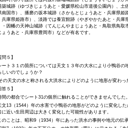
湯築城
跡
（ゆづき
じょうあと
・愛媛県松山市道後公園内）、土
県南国市
）、播磨の坂本
城跡
（
さかもとじょうあと・兵庫県姫
・兵庫県姫路市
）、淡路では養宜館
跡
（やぎやかた
あと・兵庫
）・因幡の天神山城
跡
（
てんじんやまじょうあと・鳥取県鳥取
じょうあと・兵庫県豊岡市
）などが有名です。
質問５】
ート３１の箇所については天文１３年の大水により小鴨谷の地
ろしいのでしょうか？
その天文の水と称される大洪水によりどのように地形が変わっ
回答５】
間の都合でシート31の個所に触れることができませんでした
文13（1544）年の水害で小鴨谷の地形がどのように変化し
口に近い生田周辺は大きく変化した可能性があります。
のことは、昭和9（1934）年にあった洪水の事例や地元の伝