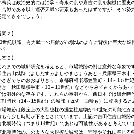
鴨氏は政治史的には治承・寿永の乱や嘉吉の乱を契機に歴史の
、合戦である以上運否天賦の要素もあったはずですが、その勢
想定できるでしょう。
質問２】
3世紀以降、有力武士の居館が市場城のように背後に巨大な堀
か？
回答２】
れまでの城郭研究を考えると、
市場城跡の例は
意外な印象で
田住吉山城
跡
（よしだすみよしやまじょう
あと
・兵庫県三木市
かさぎでらのおおほりきり
、京都府相楽郡笠置町・14～1５世
せき・秋田県横手市・10～11世紀）などからみて古くからあ
では例外的な存在です。これらの事例から、西日本では鎌倉時代
室町時代（14～15世紀）の城郭（堀切・曲輪も）に登場すると
場城
跡
は段丘上の大型総柱の掘立柱建物が13世紀の可能性が
はもう少し時期が下るとされています。上記の吉田住吉山城
跡
南北朝時代（つまり14世紀）であれば可能性があると考えてい
北朝時代のこのような大規模な城郭は、守護やそれに準じる勢