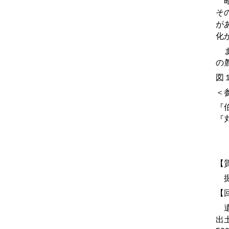
昭
そ
が
化
ま
の
図
＜
『
『
【
掘
【
遺
出