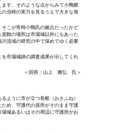
えます。そのような点からみて小鴨郷
氏の当時の実力を見るうえで大きな発
そこが常時小鴨氏の拠点だったかど
な居館の場所は市場城以外にもあった
鴨川流域の研究の中で深めてゆく必要
とを市場城
跡
の調査成果が示してくれ
＜回答：山上 雅弘 氏＞
るように市が立つ長船（おさふね）
たため、守護代の居所がそのまま守護
市場城あるいはその周辺に守護所がお