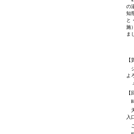
の
知
と
施
ま
【
シ
よ
【
時
天
入
こ