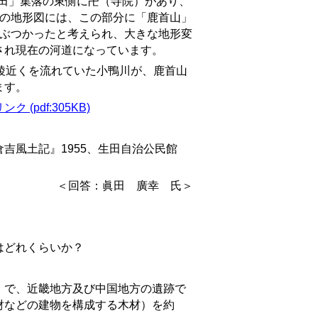
生田」集落の東側に卍（寺院）があり、
年の地形図には、この部分に「鹿首山」
がぶつかったと考えられ、大きな地形変
され現在の河道になっています。
陵近くを流れていた小鴨川が、鹿首山
ます。
ンク (pdf:305KB)
吉風土記』1955、生田自治公民館
＜回答：眞田 廣幸 氏＞
はどれくらいか？
で、近畿地方及び中国地方の遺跡で
財などの建物を構成する木材）を約