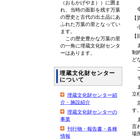
（おもかげやま））に囲ま
令
れ、当時の面影を残す万葉
の歴史と古代の出土品にあ
【
ふれた万葉の里となってい
小
ます。
【
この歴史豊かな万葉の里
ま
の一角に埋蔵文化財センタ
制
ーはあります。
ど
ご
埋蔵文化財センター
そ
について
ま
立
埋蔵文化財センター紹
介・施設紹介
京
す
埋蔵文化財センターの
ま
事業
言
刊行物・報告書・各種
場
情報