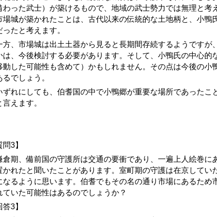
備わった武士）が築けるもので、地域の武士勢力では無理と考
市場城が築かれたことは、古代以来の伝統的な土地柄と、小鴨
だったと考えます。
方、市場城は出土土器から見ると長期間存続するようですが、
かは、今後検討する必要があります。そして、小鴨氏の中心的
移動した可能性も含めて）かもしれません。その点は今後の小
あるでしょう。
ずれにしても、伯耆国の中で小鴨郷が重要な場所であったこ
と言えます。
質問3】
倉期、備前国の守護所は交通の要衝であり、一遍上人絵巻にあ
置かれたと聞いたことがあります。
室町期の守護は在京してい
になるように思います。伯耆でもその名の通り市場にあるため
れていた可能性はあるのでしょうか？
回答3】