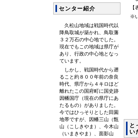
【
センター紹介
※
久松山地域は戦国時代以
降鳥取城が築かれ、鳥取藩
３２万石の中心地でした。
現在でもこの地域は県庁が
あり、行政の中心地となっ
ています。
しかし、戦国時代から遡
ること約８００年前の奈良
時代、県庁から４キロほど
離れたこの国府町に国史跡
因幡国庁（現在の県庁にあ
たるもの）がありました。
今ではひっそりとした田園
地帯ですが、因幡三山（甑
と
山（こしきやま）、今木山
い
（いまきやま）、面影山