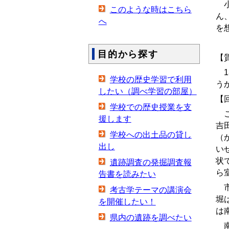
小
このような時はこちら
ん
へ
を
目的から探す
【
1
学校の歴史学習で利用
う
したい（調べ学習の部屋）
【
学校での歴史授業を支
こ
援します
吉
学校への出土品の貸し
（
出し
い
状
遺跡調査の発掘調査報
ら
告書を読みたい
市
考古学テーマの講演会
堀
を開催したい！
は
県内の遺跡を調べたい
南