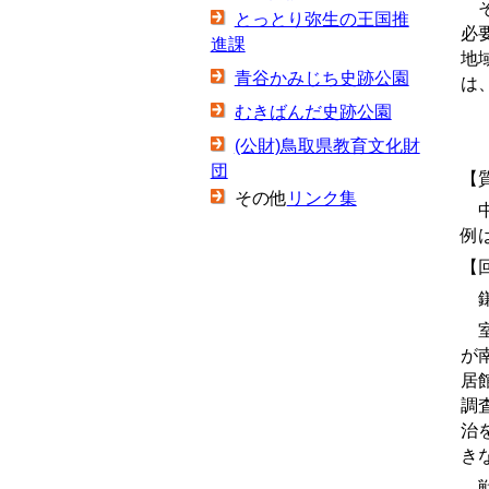
そ
とっとり弥生の王国推
必
進課
地
青谷かみじち史跡公園
は
むきばんだ史跡公園
(公財)鳥取県教育文化財
団
【
その他
リンク集
中
例
【
鎌
室
が
居
調
治
き
戦