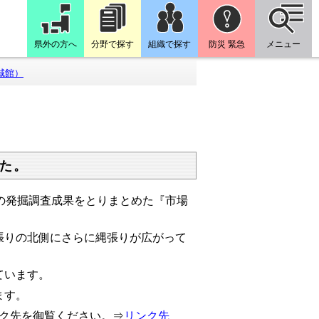
県外の方へ
分野で探す
組織で探す
防災 緊急
メニュー
城館）
た。
の発掘調査成果をとりまとめた『市場
りの北側にさらに縄張りが広がって
ています。
ます。
ク先を御覧ください。⇒
リンク先