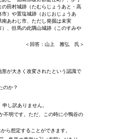
佐の田村城
跡
（
たむらじょうあと
・
高
路市
）や置塩
城跡
（おじお
じょうあ
県南あわじ市
、ただし発掘は未実
市
）、但馬の此隅山城
跡
（
このすみや
＜回答：山上 雅弘 氏＞
形が大きく改変されたという認識で
たのか？
。申し訳ありません。
たか不明です。ただ、この時に小鴨谷の
承から想定することができます。