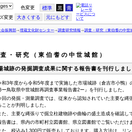
色変更
標準
黒
青
ズ変更
大
きくする
元
にもどす
社会振興部
埋蔵文化財センター
調査研究情報
調査・研究（東伯耆の中世
調査・研究（東伯耆の中世城館）
場城跡の発掘調査成果に関する報告書を刊行しまし
和3年度から令和5年度まで実施した市場城跡（倉吉市小鴨）
跡ー鳥取県中世城館再調査事業報告書2ー』を刊行しました。
回の発掘・測量調査では、従来から認知されていた主要な縄張
ることが判明しました。
また、主要な縄張りで掘立柱建物跡や曲輪の盛土造成を確認し
告書は、県内の
市町村立図書館、県立図書館でご覧いただけ
た、税込み1,300円で販売もしております。
購入方法は、リン