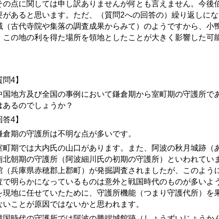
の点に関しては申し訳ありませんが何とも言えません。今後伯
要があると思います。ただ、（質問2への回答の）繰り返しに
域（古代寺院や集落の調査成果からみて）のようですから、小
、この地の利を得た場所を領地としたことが大きく影響した可
質問4】
国地方及び全国の事例において鎌倉期から室町期の守護所であ
はあるのでしょうか？
回答4】
倉期の守護所は不明な点が多いです。
町期では大内氏の山口があります。また、阿波の秋月
城跡
（
南北朝期の守護所（阿波細川氏の初期の守護所）といわれていま
館（
兵庫県赤穂郡上郡町
）が発掘調査されましたが、このよう
査で明らかになっているものは意外と戦国時代のものが多いよ
を現地に任せていたために、守護所機能（つまり守護代所）を
ないことが原因ではないかと思われます。
国時代の守護所では阿波の勝端
城館跡
（しょうずい
じょうか