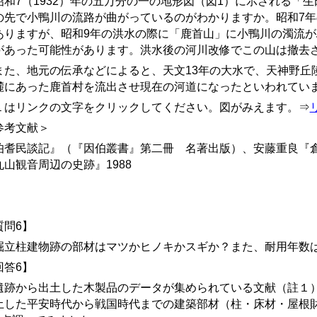
和7
（1932）年の五万分の一の地形図（図1）に示される「
の先で小鴨川の流路が曲がっているのがわかりますか。昭和7
ありますが、昭和9年の洪水の際に「鹿首山」に小鴨川の濁流
があった可能性があります。洪水後の河川改修でこの山は撤去
た、
地元の伝承などによると、天文13年の大水で、天神野丘
麓にあった鹿首村を流出させ現在の河道になったといわれてい
１はリンクの文字をクリックしてください。図がみえます。⇒
リ
参考文献＞
伯耆民談記』（『因伯叢書』第二冊 名著出版）、安藤重良『倉
丸山観音周辺の史跡』1988
質問6
】
立柱建物跡の部材はマツかヒノキかスギか？また、耐用年数
回答6】
跡から出土した木製品のデータが集められている文献（註１）
土した平安時代から戦国時代までの建築部材（柱・床材・屋根