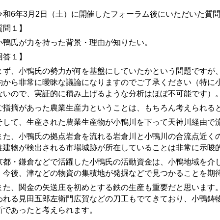
和6年3月2日（土）に
開催したフォーラム後にいただいた質
質問１】
鴨氏が力を持った背景・理由が知りたい。
回答１】
ず、小鴨氏の勢力が何を基盤にしていたかという問題ですが、
約から非常に曖昧な議論になりますのでご了承ください（特に
ないので、実証的に積み上げるような分析はほぼ不可能です）
指摘があった農業生産力ということは、もちろん考えられる
して、生産された農業生産物が小鴨川を下って天神川経由で
た、小鴨氏の拠点岩倉を流れる岩倉川と小鴨川の合流点近くの
柱建物が検出される市場城
跡
が所在していることは非常に示唆
都・鎌倉などで活躍した小鴨氏の活動資金は、小鴨地域を介し
。今後、津などの物資の集積地が発掘などで見つかることを期
た、関金の矢送庄を初めとする鉄の生産も重要だと思います。
われる見田五郎左衛門広賀などの刀工もでてきており、小鴨鋳
所であったと考えられます。