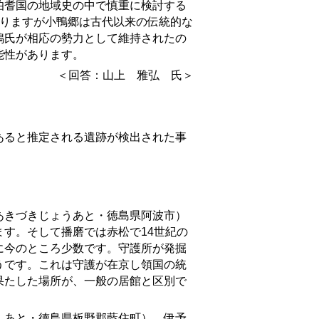
耆国の地域史の中で慎重に検討する
なりますが小鴨郷は古代以来の伝統的な
鴨氏が相応の勢力として維持されたの
能性があります。
＜回答：山上 雅弘 氏＞
ると推定される遺跡が検出された事
あきづきじょう
あと
・
徳島県阿波市
）
す。そして播磨では赤松で14世紀の
に今のところ少数です。守護所が発掘
うです。これは守護が在京し領国の統
果たした場所が、一般の居館と区別で
んあと
・徳島県板野郡藍住町）、伊予