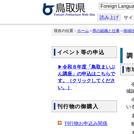
こ
の
ペ
ー
読み上げ
サイ
ジ
を
翻
現在の位置：
ホーム
県の組織と仕事
地域
訳
す
る
イベント等の申込
▶
令和８年度「鳥取まいぶ
市
ん講座」の申込はこちらで
す。（クリックしてくださ
令
い。）
城
今
刊行物の御購入
い
刊行物お申込み関係
報
ま