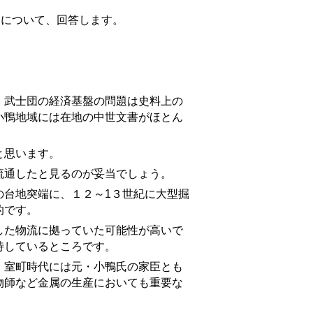
問について、回答します。
武士団の経済基盤の問題は史料上の
小鴨地域には在地の中世文書がほとん
。
と思います。
流通したと見るのが妥当でしょう。
台地突端に、１２～1３世紀に大型掘
的です。
た物流に拠っていた可能性が高いで
待しているところです。
室町時代には元・小鴨氏の家臣とも
物師など金属の生産においても重要な