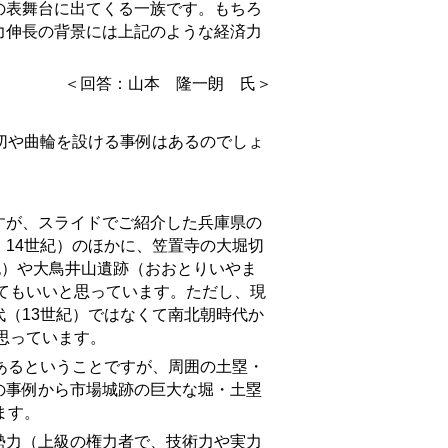
表舞台に出てくる一族です。もちろ
力伸長の背景には上記のような経済力
＜回答：山本 隆一朗 氏＞
切や曲輪を設ける事例はあるのでしょ
すが、スライドでご紹介した兵庫県の
・14世紀）のほかに、笠置寺の大堀切
紀）や大鳥井山遺跡（おおとりいやま
ってもいいと思っています。ただし、現
（13世紀）ではなくて南北朝時代か
思っています。
あるということですが、周囲の土塁・
の事例から市場城
跡
の巨大な堀・土塁
ます。
力（上級の権力者で、技術力や実力