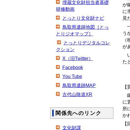
埋蔵文化財担当者基礎
が
研修動画
に
見
とっとり文化財ナビ
一
鳥取県遺跡地図［とっ
う
とりジオマップ］
（
とっとりデジタルコレ
が
クション
い
X（旧Twitter）
た
Facebook
You Tube
鳥取県遺跡MAP
【
古代山陰道XR
鎌
に
所
関係先へのリンク
か
【
文化財課