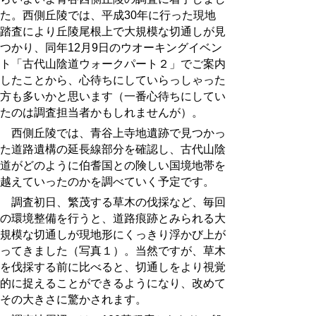
た。西側丘陵では、平成30年に行った現地
踏査により丘陵尾根上で大規模な切通しが見
つかり、同年12月9日のウオーキングイベン
ト「古代山陰道ウォークパート２
」でご案内
したことから、心待ちにしていらっしゃった
方も多いかと思います（一番心待ちにしてい
たのは調査担当者かもしれませんが）。
西側丘陵では、青谷上寺地遺跡で見つかっ
た道路遺構の延長線部分を確認し、古代山陰
道がどのように伯耆国との険しい国境地帯を
越えていったのかを調べていく予定です。
調査初日、繁茂する草木の伐採など、毎回
の環境整備を行うと、道路痕跡とみられる大
規模な切通しが現地形にくっきり浮かび上が
ってきました（写真１）。当然ですが、草木
を伐採する前に比べると、切通しをより視覚
的に捉えることができるようになり、改めて
その大きさに驚かされます。