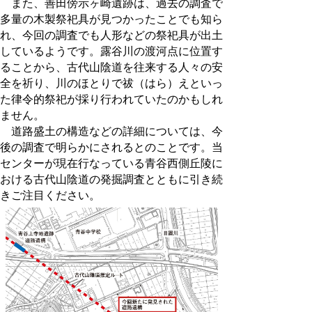
また、善田傍示ヶ崎遺跡は、過去の調査で
多量の木製祭祀具が見つかったことでも知ら
れ、今回の調査でも人形などの祭祀具が出土
しているようです。露谷川の渡河点に位置す
ることから、古代山陰道を往来する人々の安
全を祈り、川のほとりで祓（はら）えといっ
た律令的祭祀が採り行われていたのかもしれ
ません。
道路盛土の構造などの詳細については、今
後の調査で明らかにされるとのことです。当
センターが現在行なっている青谷西側丘陵に
おける古代山陰道の発掘調査とともに引き続
きご注目ください。