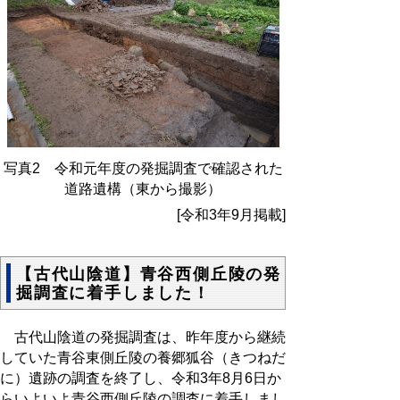
写真2 令和元年度の発掘調査で確認された
道路遺構（東から撮影）
[令和3年9月掲載]
【古代山陰道】青谷西側丘陵の発
掘調査に着手しました！
古代山陰道の発掘調査は、昨年度から継続
していた青谷東側丘陵の養郷狐谷（きつねだ
に）遺跡の調査を終了し、令和3年8月6日か
らいよいよ青谷西側丘陵の調査に着手しまし