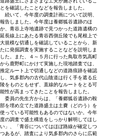
道路盛土にさまざまな工夫が施されているこ
とを確認したことなどを報告しました。
続いて、今年度の調査計画について説明、
報告しました。今年度は養郷狐谷遺跡のほ
か、青谷上寺地遺跡で見つかった道路遺構の
延長線上にあたる青谷西側丘陵でも尾根上で
大規模な切通しを確認していることから、新
たに発掘調査を実施することなどを説明しま
した。また、４～５月に行った鳥取市気高町
から鹿野町にかけて実施した現地踏査では、
推定ルート上で切通しなどの道路痕跡を確認
し、気多郡内の古代山陰道は行く手を遮る丘
陵をものともせず、直線的なルートをとる可
能性が高まってきたことを報告しました。
委員の先生方からは、「養郷狐谷遺跡の鞍
部を埋め立てた道路盛土は土嚢（どのう）を
使っている可能性もあるのではないか。今年
度の調査で盛土構造をしっかり解明してほし
い」、「青谷についてはほぼ路線が確定しつ
つあるが、踏査により気多郡内のさらに広範