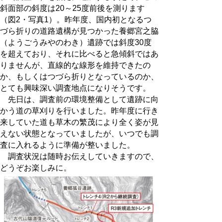
斜面部の斜度は20～25度前後を測ります
（図2・写真1）。昨年度、国内初となるつ
づら折りの道路遺構が見つかった養郷宮之脇
（ようごうみやのわき）遺跡では斜度30度
を超えており、それに比べると急傾斜ではあ
りませんが、直線的な線形を維持できたの
か、もしくはつづら折りとなっているのか、
とても興味深い調査地点になりそうです。
先日は、調査前の環境整備として遺跡に向
かう道の草刈りを行いました。昨年度に行き
来していた道も草木の繁茂により全く姿が見
えない状態となっていましたが、いつでも調
査に入れるように準備が整いました。
調査状況は随時お伝えしていきますので、
どうぞお楽しみに。