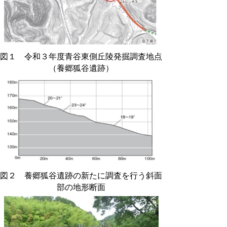
図１ 令和３年度青谷東側丘陵発掘調査地点
（養郷狐谷遺跡）
図２ 養郷狐谷遺跡の新たに調査を行う斜面
部の地形断面