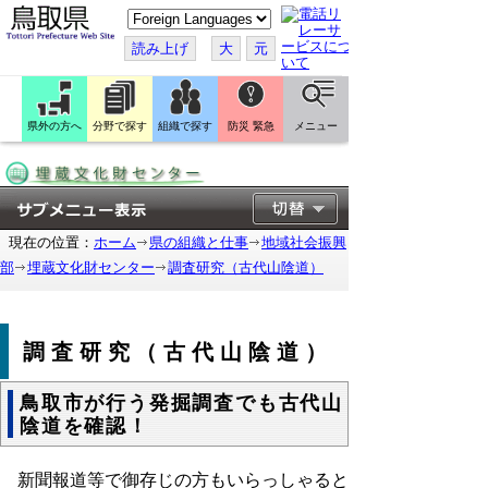
こ
の
ペ
読み上げ
大
元
ー
ジ
を
翻
訳
県外の方へ
分野で探す
組織で探す
防災 緊急
メニュー
す
る
現在の位置：
ホーム
県の組織と仕事
地域社会振興
部
埋蔵文化財センター
調査研究（古代山陰道）
調査研究（古代山陰道）
鳥取市が行う発掘調査でも古代山
陰道を確認！
新聞報道等で御存じの方もいらっしゃると