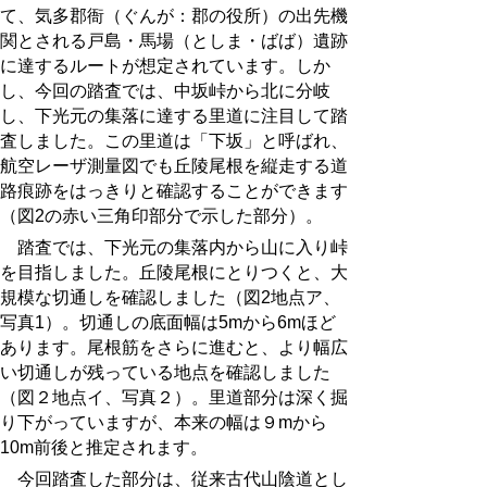
て、気多郡衙（ぐんが：郡の役所）の出先機
関とされる戸島・馬場（としま・ばば）遺跡
に達するルートが想定されています。しか
し、今回の踏査では、中坂峠から北に分岐
し、下光元の集落に達する里道に注目して踏
査しました。この里道は「下坂」と呼ばれ、
航空レーザ測量図でも丘陵尾根を縦走する道
路痕跡をはっきりと確認することができます
（図2の赤い三角印部分で示した部分）。
踏査では、下光元の集落内から山に入り峠
を目指しました。丘陵尾根にとりつくと、大
規模な切通しを確認しました（図2地点ア、
写真1）。切通しの底面幅は5mから6mほど
あります。尾根筋をさらに進むと、より幅広
い切通しが残っている地点を確認しました
（図２地点イ、写真２）。里道部分は深く掘
り下がっていますが、本来の幅は９mから
10m前後と推定されます。
今回踏査した部分は、従来古代山陰道とし