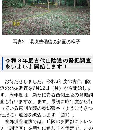
写真2 環境整備後の斜面の様子
令和３年度古代山陰道の発掘調査
をいよいよ開始します！
お待たせしました。令和3年度の古代山陰
道の発掘調査を7月12日（月）から開始しま
す。今年度は、新たに青谷西側丘陵の発掘調
査も行いますが、まず、最初に昨年度から行
っている東側丘陵の養郷狐谷（ようごうきつ
ねだに）遺跡を調査します（図1）。
養郷狐谷遺跡では、丘陵の斜面部にトレン
チ（調査区）を新たに追加する予定で、この