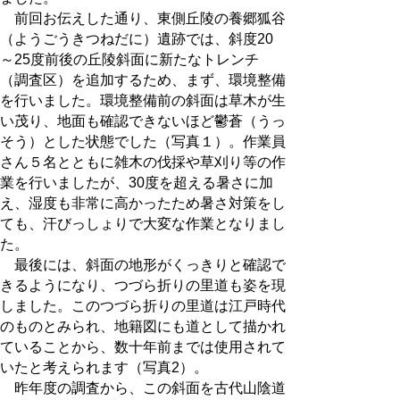
前回お伝えした通り、東側丘陵の養郷狐谷
（ようごうきつねだに）遺跡では、斜度20
～25度前後の丘陵斜面に新たなトレンチ
（調査区）を追加するため、まず、環境整備
を行いました。環境整備前の斜面は草木が生
い茂り、地面も確認できないほど鬱蒼（うっ
そう）とした状態でした（写真１）。作業員
さん５名とともに雑木の伐採や草刈り等の作
業を行いましたが、30度を超える暑さに加
え、湿度も非常に高かったため暑さ対策をし
ても、汗びっしょりで大変な作業となりまし
た。
最後には、斜面の地形がくっきりと確認で
きるようになり、つづら折りの里道も姿を現
しました。このつづら折りの里道は江戸時代
のものとみられ、地籍図にも道として描かれ
ていることから、数十年前までは使用されて
いたと考えられます（写真2）。
昨年度の調査から、この斜面を古代山陰道