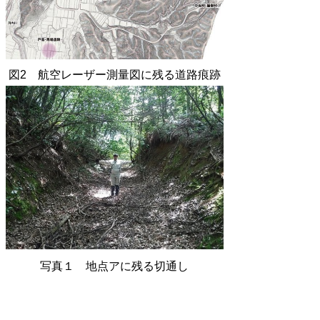
図2 航空レーザー測量図に残る道路痕跡
写真１ 地点アに残る切通し