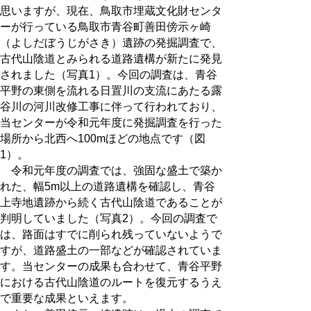
思いますが、現在、鳥取市埋蔵文化財センタ
ーが行っている鳥取市青谷町善田傍示ヶ崎
（よしだぼうじがさき）遺跡の発掘調査で、
古代山陰道とみられる道路遺構が新たに発見
されました（写真1）。今回の調査は、青谷
平野の東側を流れる日置川の支流にあたる露
谷川の河川改修工事に伴って行われており、
当センターが令和元年度に発掘調査を行った
場所から北西へ100mほどの地点です（図
1）。
令和元年度の調査では、強固な盛土で築か
れた、幅5m以上の道路遺構を確認し、青谷
上寺地遺跡から続く古代山陰道であることが
判明していました（写真2）。今回の調査で
は、路面はすでに削られ残っていないようで
すが、道路盛土の一部などが確認されていま
す。当センターの成果も合わせて、青谷平野
における古代山陰道のルートを復元するうえ
で重要な成果といえます。