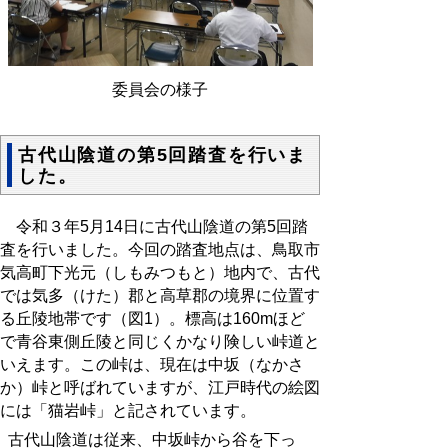
委員会の様子
古代山陰道の第5回踏査を行いま
した。
令和３年5月14日に古代山陰道の第5回踏
査を行いました。今回の踏査地点は、鳥取市
気高町下光元（しもみつもと）地内で、古代
では気多（けた）郡と高草郡の境界に位置す
る丘陵地帯です（図1）。標高は160mほど
で青谷東側丘陵と同じくかなり険しい峠道と
いえます。この峠は、現在は中坂（なかさ
か）峠と呼ばれていますが、江戸時代の絵図
には「猫岩峠」と記されています。
古代山陰道は従来、中坂峠から谷を下っ