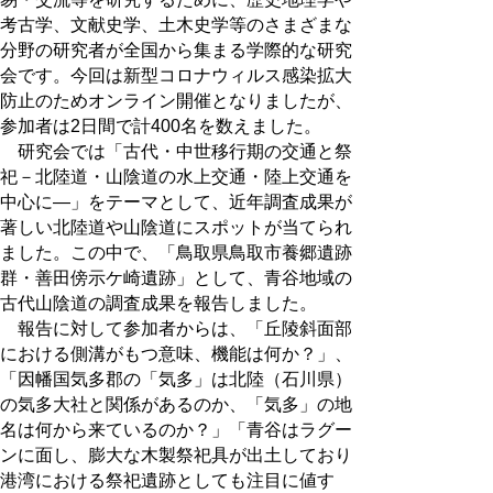
考古学、文献史学、土木史学等のさまざまな
分野の研究者が全国から集まる学際的な研究
会です。今回は新型コロナウィルス感染拡大
防止のためオンライン開催となりましたが、
参加者は2日間で計400名を数えました。
研究会では「古代・中世移行期の交通と祭
祀－北陸道・山陰道の水上交通・陸上交通を
中心に―」をテーマとして、近年調査成果が
著しい北陸道や山陰道にスポットが当てられ
ました。この中で、「鳥取県鳥取市養郷遺跡
群・善田傍示ケ崎遺跡」として、青谷地域の
古代山陰道の調査成果を報告しました。
報告に対して参加者からは、「丘陵斜面部
における側溝がもつ意味、機能は何か？」、
「因幡国気多郡の「気多」は北陸（石川県）
の気多大社と関係があるのか、「気多」の地
名は何から来ているのか？」「青谷はラグー
ンに面し、膨大な木製祭祀具が出土しており
港湾における祭祀遺跡としても注目に値す