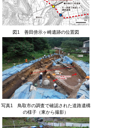
図1 善田傍示ヶ崎遺跡の位置図
写真1 鳥取市の調査で確認された道路遺構
の様子（東から撮影）