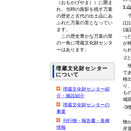
（おもかげやま））に囲ま
1.
れ、当時の面影を残す万葉
そ
の歴史と古代の出土品にあ
ふれた万葉の里となってい
(1)
1
ます。
(
この歴史豊かな万葉の里
っ
の一角に埋蔵文化財センタ
が
ーはあります。
ら
-2
地
埋蔵文化財センター
で
について
検
り
埋蔵文化財センター紹
も
介・施設紹介
城
埋蔵文化財センターの
-3
事業
・
刊行物・報告書・各種
物
情報
岸