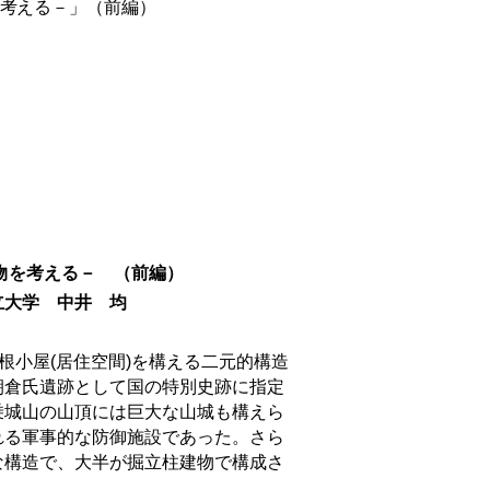
考える－」（前編）
物を考える－
（前編）
井 均
根小屋
(
居住空間
)
を構える二元的構造
朝倉氏遺跡として国の特別史跡に指定
乗城山の山頂には巨大な山城も構えら
れる軍事的な防御施設であった。さら
な構造で、大半が掘立柱建物で構成さ