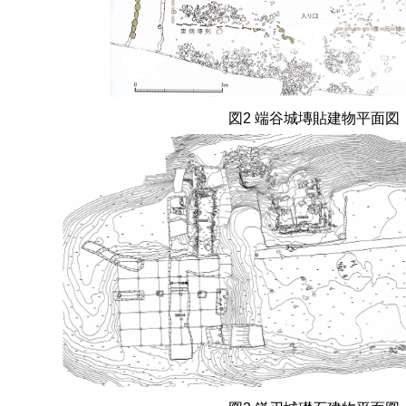
図
2
端谷城塼貼建物平面図