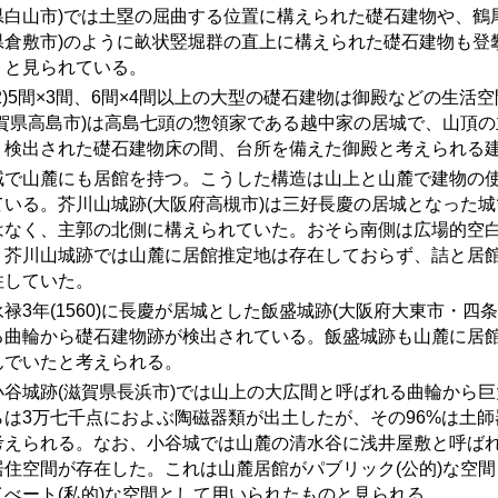
県白山市)では土塁の屈曲する位置に構えられた礎石建物や、鶴尾
県倉敷市)のように畝状竪堀群の直上に構えられた礎石建物も登
うと見られている。
)
5
間×
3
間、
6
間×
4
間以上の大型の礎石建物は御殿などの生活空
滋賀県高島市)は高島七頭の惣領家である越中家の居城で、山頂
。検出された礎石建物床の間、台所を備えた御殿と考えられる
域で山麓にも居館を持つ。こうした構造は山上と山麓で建物の
ている。芥川山城跡(大阪府高槻市)は三好長慶の居城となった
はなく、主郭の北側に構えられていた。おそら南側は広場的空
。芥川山城跡では山麓に居館推定地は存在しておらず、詰と居
住していた。
禄
3
年
(1560)
に長慶が居城とした飯盛城跡
(
大阪府大東市・四条
る曲輪から礎石建物跡が検出されている。飯盛城跡も山麓に居
んでいたと考えられる。
谷城跡
(
滋賀県長浜市
)
では山上の大広間と呼ばれる曲輪から巨
らは3万七千点におよぶ陶磁器類が出土したが、その96%は土
考えられる。なお、小谷城では山麓の清水谷に浅井屋敷と呼ば
居住空間が存在した。これは山麓居館がパブリック(公的)な空
イべート(私的)な空間として用いられたものと見られる。