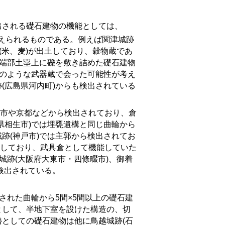
される礎石建物の機能としては、
考えられるものである。例えば関津城跡
(米、麦)が出土しており、穀物蔵であ
の端部土塁上に礫を敷き詰めた礎石建物
)のような武器蔵で会った可能性が考え
(広島県河内町)からも検出されている
市や京都などから検出されており、倉
県相生市)では埋甕遺構と同じ曲輪から
跡(神戸市)では主郭から検出されてお
土しており、武具倉として機能していた
城跡(大阪府大東市・四條畷市)、御着
も検出されている。
された曲輪から
5
間×
5間以上の礎石建
として、半地下室を設けた構造の、切
としての礎石建物は他に鳥越城跡(石