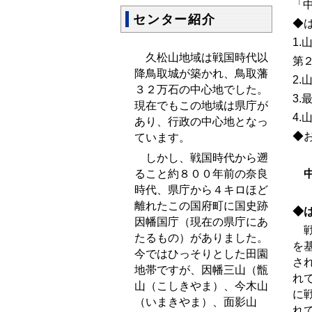
「
センター紹介
◆
1.
久松山地域は戦国時代以
第
降鳥取城が築かれ、鳥取藩
2.
３２万石の中心地でした。
3.
現在でもこの地域は県庁が
4.
あり、行政の中心地となっ
◆
ています。
しかし、戦国時代から遡
中
ること約８００年前の奈良
時代、県庁から４キロほど
離れたこの国府町に国史跡
◆
因幡国庁（現在の県庁にあ
戦
たるもの）がありました。
を
今ではひっそりとした田園
さ
地帯ですが、因幡三山（甑
れ
山（こしきやま）、今木山
に
（いまきやま）、面影山
れ