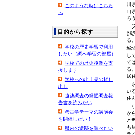
川
このような時はこちら
山
へ
ろ
(2
目的から探す
(
る
学校の歴史学習で利用
城
したい（調べ学習の部屋）
し
で
学校での歴史授業を支
る
援します
居
学校への出土品の貸し
永
出し
い
遺跡調査の発掘調査報
住
告書を読みたい
小
考古学テーマの講演会
か
を開催したい！
と
も
県内の遺跡を調べたい
ラ