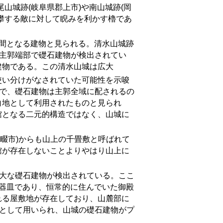
山城跡(岐阜県郡上市)や南山城跡(岡
攀する敵に対して睨みを利かす櫓であ
間となる建物と見られる。清水山城跡
の主郭端部で礎石建物が検出されてい
建物である。この清水山城は広大
使い分けがなされていた可能性を示唆
城で、礎石建物は主郭全域に配されるの
白地として利用されたものと見られ
館となる二元的構造ではなく、山城に
畷市
)
からも山上の千畳敷と呼ばれて
館が存在しないことよりやはり山上に
大な礎石建物が検出されている。ここ
師器皿であり、恒常的に住んでいた御殿
れる屋敷地が存在しており、山麓部に
間として用いられ、山城の礎石建物がプ