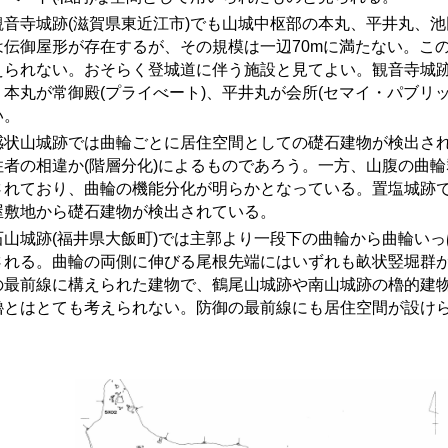
音寺城跡
(
滋賀県東近江市
)
でも山城中枢部の本丸、平井丸、池
は伝御屋形が存在するが、その規模は一辺70mに満たない。こ
えられない。おそらく登城道に伴う施設と見てよい。観音寺城
、本丸が常御殿(プライべート)、平井丸が会所(セマイ・パブリッ
い。
状山城跡では曲輪ごとに居住空間としての礎石建物が検出されて
住者の相違か(階層分化)によるものであろう。一方、山腹の曲
されており、曲輪の機能分化が明らかとなっている。置塩城跡
屋敷地から礎石建物が検出されている。
山城跡(福井県大飯町)では主郭より一段下の曲輪から曲輪いっ
される。曲輪の両側に伸びる尾根先端にはいずれも畝状竪堀群
の最前線に構えられた建物で、鶴尾山城跡や南山城跡の櫓的建
櫓とはとても考えられない。防御の最前線にも居住空間が設け