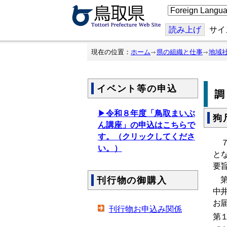
こ
の
ペ
ー
読み上げ
サイ
ジ
を
翻
現在の位置：
ホーム
県の組織と仕事
地域
訳
す
る
イベント等の申込
▶
令和８年度「鳥取まいぶ
狗
ん講座」の申込はこちらで
す。（クリックしてくださ
７
い。）
と
要
第
刊行物の御購入
中
お
刊行物お申込み関係
第