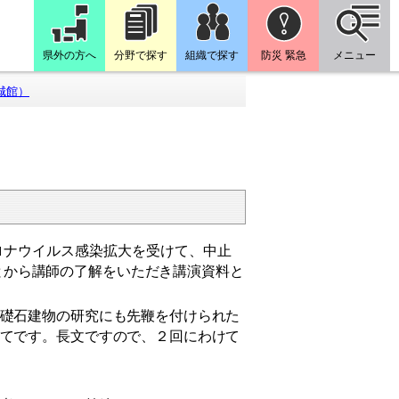
県外の方へ
分野で探す
組織で探す
防災 緊急
メニュー
城館）
ナウイルス感染拡大を受けて、中止
とから
講師の了解をいただき講演資料と
礎石建物の研究にも先鞭を付けられた
てです。長文ですので、２回にわけて