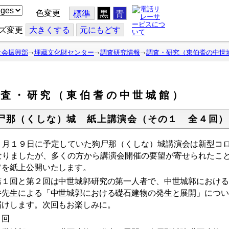
色変更
標準
黒
青
ズ変更
大
きくする
元
にもどす
社会振興部
埋蔵文化財センター
調査研究情報
調査・研究（東伯耆の中世
調査・研究（東伯耆の中世城館）
尸那（くしな）城 紙上講演会（その１ 全４回）
月１９日に予定していた狗尸那（くしな）城講演会は新型コロ
なりましたが、多くの方から講演会開催の要望が寄せられたこ
旨を紙上公開いたします。
１回と第２回は中世城郭研究の第一人者で、中世城郭における
井先生による「中世城郭における礎石建物の発生と展開」につい
届けします。次回もお楽しみに。
１回