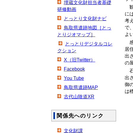
埋蔵文化財担当者基礎
観
研修動画
に
とっとり文化財ナビ
考
で
鳥取県遺跡地図［とっ
よ
とりジオマップ］
感
とっとりデジタルコレ
居
クション
出
X（旧Twitter）
の
Facebook
石
出
You Tube
御
鳥取県遺跡MAP
は
古代山陰道XR
関係先へのリンク
文化財課