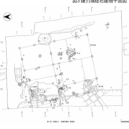
図
3
鎌刃城礎石建物平面図