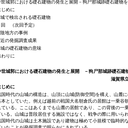
中世城郭における礎石建物の発生と展開－狗尸那城跡礎石建物を
はじめに
山城で検出される礎石建物
２回 （次回予定）
山陰地方の事例
最近の発掘調査成果
山城の礎石建物の意味
おわりに
世城郭における礎石建物の発生と展開 －狗尸那城跡礎石建
滋賀県立大学 中
はじめに
国時代の山城の構造は、山頂に山城
(
防御空間
)
を構え、山麓に
基本としていた。例えば越前の戦国大名朝倉氏の居館は一乗谷
れている。ここはあくまでも山麓の居館であり、この背後の一
ている。山城は普段居住する施設ではなく、戦争の際に用いら
戦国時代の山城は土木施設であり建物は極めて小規模で臨時的
ていたことが発掘調査で明らかにされている。