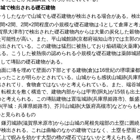
山城で検出される礎石建物
うしたなかで山城でも礎石建物が検出される場合がある。検出
間×
2
間、
2
間×
2
間程度の小規模な礎石建物は-1として倉庫と
滋賀県大津市)で検出された礎石建物内からは大量の炭化した穀物
た可能性が高い。また、平山城館跡(京都府福知山市)では主郭
検出されている。この建物は猛烈に被熱しており焔硝蔵(火薬庫
れる。こうした被熱痕の認められる小規模な礎石建物は薬師城跡
として塼貼の礎石建物がある。
面に塼を埋めて壁面の下部とする建物
(
倉
)
は
16
世紀の堺環濠都
あったことが明らかとされている。山城からも感状山城跡(兵庫
出されてり、食物倉ではないかと考えられている。また、端谷城
、転根太を敷く構造で、建物内部からは甲冑(胴丸)が15領も出
のと考えられる。この塼貼建物は置塩城跡(兵庫県姫路市)、飯盛
跡(平城：兵庫県姫路市)、芥川山城跡(大阪府高槻市)などから
櫓と見られるもの
鎌刃城跡
(
滋賀県米原市
)
からは山城の尾根先端部の土塁に囲繞
が検出される。これは曲輪のなかの建物ではなく、土塁を壁面
直上で睨みを効かす大型の櫓の礎石ではないかと考えられる。櫓