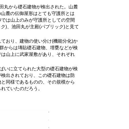
田丸から礎石建物が検出された。山麓
の山麓の伝御屋形はとても守護所とは
跡では山上のみが守護所としての空間
ク)、池田丸が主殿(パブリック)と見て
おり、建物の使い分け(機能分化)か
輪群からは塼貼礎石建物、埋甕などが検
では山上に武家屋敷があり、それぞれ
ぱいに立てられた大型の礎石建物が検
が検出されており、この礎石建物は防
物と同様であるものの、その規模から
られていたのだろう。