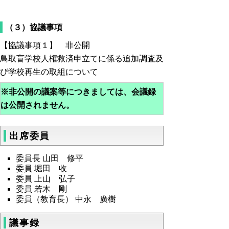
（３）協議事項
【協議事項１】 非公開
鳥取盲学校人権救済申立てに係る追加調査及
び学校再生の取組について
※非公開の議案等につきましては、会議録
は公開されません。
出席委員
委員長 山田 修平
委員 堀田 收
委員 上山 弘子
委員 若木 剛
委員（教育長） 中永 廣樹
議事録