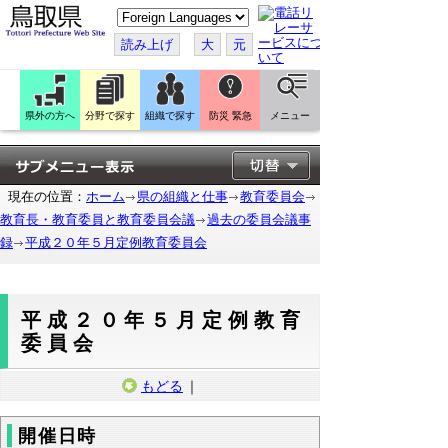
こ
の
ペ
読み上げ
大
元
ー
ジ
を
翻
訳
県外の方へ
分野で探す
組織で探す
防災 緊急
メニュー
す
る
現在の位置：
ホーム
県の組織と仕事
教育委員会
教育長・教育委員と教育委員会議
過去の委員会議事
録
平成２０年５月定例教育委員会
平成２０年５月定例教育
委員会
もどる
｜
開催日時