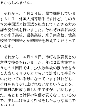
るかもしれません。
それから、４月１４日、県で採用していま
すＡＬＴ、外国人指導助手ですけど、このう
ちの中国語と韓国語を担当してくださる方の
辞令交付式を行いました。それぞれ青谷高校
とか米子高校、岩美高校、米子南高校、境高
校等で中国語とか韓国語を教えてくださって
います。
それから、４月１５日、市町村教育長との
意見交換会を行いました。年に２回実施する
うちの１回目です。少人数学級の協力金を今
１人当たり４００万ぐらいで計算して半分を
いただいている形になっていますけれども、
それをもう少し上げれないかということを、
市町村の財政も厳しい中ですが、お話しまし
た。もともと計算の単価が安くなっているの
で、少し上げるよう打診をしたような感じで
あります。