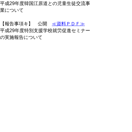
平成29年度韓国江原道との児童生徒交流事
業について
【報告事項キ】 公開
≪資料ＰＤＦ≫
平成29年度特別支援学校就労促進セミナー
の実施報告について
【報告事項ク】 公開
≪資料ＰＤＦ≫
平成29年度発達障がいと診断された幼児・
児童・生徒の在籍者数調査の結果について
【報告事項ケ】 公開
≪資料ＰＤＦ≫
「音読フォーラム in とっとり」等の開催に
ついて
【報告事項コ】 公開
≪資料ＰＤＦ≫
第72回国民体育大会の結果について
※非公開の議案等につきましては、会議録