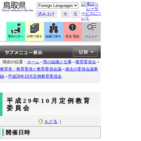
こ
の
ペ
読み上げ
大
元
ー
ジ
を
翻
訳
県外の方へ
分野で探す
組織で探す
防災 緊急
メニュー
す
る
現在の位置：
ホーム
県の組織と仕事
教育委員会
教育長・教育委員と教育委員会議
過去の委員会議事
録
平成29年10月定例教育委員会
平成29年10月定例教育
委員会
もどる
｜
開催日時