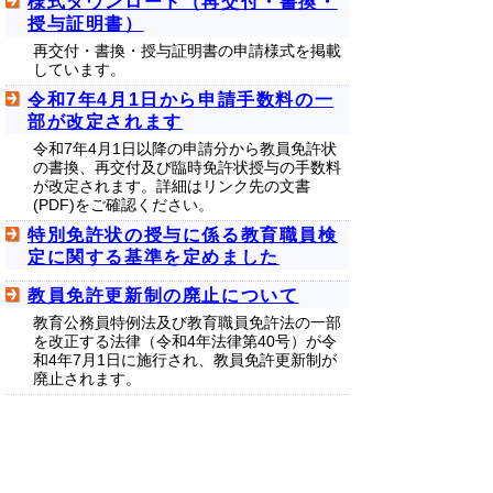
様式ダウンロード（再交付・書換・
授与証明書）
再交付・書換・授与証明書の申請様式を掲載
しています。
令和7年4月1日から申請手数料の一
部が改定されます
令和7年4月1日以降の申請分から教員免許状
の書換、再交付及び臨時免許状授与の手数料
が改定されます。詳細はリンク先の文書
(PDF)をご確認ください。
特別免許状の授与に係る教育職員検
定に関する基準を定めました
教員免許更新制の廃止について
教育公務員特例法及び教育職員免許法の一部
を改正する法律（令和4年法律第40号）が令
和4年7月1日に施行され、教員免許更新制が
廃止されます。
▲ページ上部に戻る
と
個人情報保護
|
リンクについて
|
著作権に