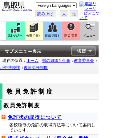
こ
の
ペ
読み上げ
大
元
ー
ジ
を
翻
訳
県外の方へ
分野で探す
組織で探す
防災 緊急
メニュー
す
る
現在の位置：
ホーム
県の組織と仕事
教育委員会
小中学校課
教員免許制度
教員免許制度
教員免許制度
免許状の取得について
各校種毎の免許の取得方法等について案内し
ています。