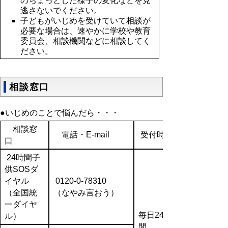
のちょっとした様子の変化などを見
逃さないでください。
子どもがいじめを受けていて相談が
必要な場合は、速やかに学校や教育
委員会、相談機関などに相談してく
ださい。
相談窓口
●いじめのことで悩んだら・・・
相談窓
電話・E-mail
受付時間
口
24時間子
供SOSダ
イヤル
0120-0-78310
（全国統
（なやみ言おう）
一ダイヤ
毎日24時
ル）
間