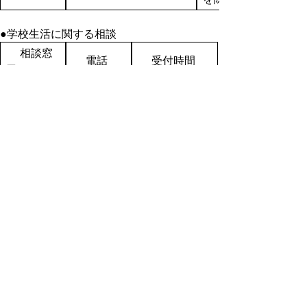
●学校生活に関する相談
相談窓
電話
受付時間
口
小中学校
0857-26-
課
7930
月～金
高等学校
0857-26-
9時～17時
課
7540
※祝日、年末
年始を除く
特別支援
0857-26-
教育課
7810
●教職員の問題行動に関する相談
相談窓
受付時
電話
口
間
0857-26-
7939（小中学