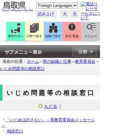
こ
の
ペ
読み上げ
大
元
ー
ジ
を
翻
訳
県外の方へ
分野で探す
組織で探す
防災 緊急
メニュー
す
る
現在の位置：
ホーム
県の組織と仕事
教育委員会
いじめ問題等の相談窓口
いじめ問題等の相談窓口
もどる
｜
・
「いじめは許さない」～県教育委員会メッセージ
～
・
相談窓口