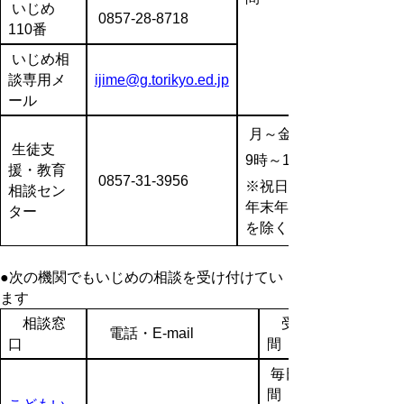
いじめ
0857-28-8718
110番
いじめ相
談専用メ
ijime@g.torikyo.ed.jp
ール
月～金
生徒支
9時～17時
援・教育
0857-31-3956
※祝日、
相談セン
年末年始
ター
を除く
●次の機関でもいじめの相談を受け付けてい
ます
相談窓
受付時
電話・E-mail
口
間
毎日24時
間