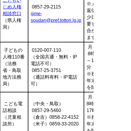
こどもい
※メール
じめ人権
0857-29-2115
返信は多
相談窓口
ijime-
少日数を
（県人権
soudan@pref.tottori.lg.jp
要する場
局）
合があり
ます
月～金
子どもの
0120-007-110
8時30分
人権110番
（全国共通・無料・IP
～17時15
（法務
電話不可）
分
省・鳥取
0857-25-3751
※祝日、
地方法務
（通話料有料・IP電話
年末年始
局）
可）
を除く
月～金
こども電
（中央・鳥取）
8時30分～
話相談
0857-29-5460
17時15分
（児童相
（倉吉）0858-22-4152
※祝日、
談所）
（米子）0859-33-2020
年末年始
を除く