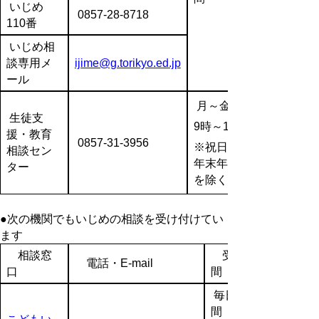
いじめ
0857-28-8718
110番
いじめ相
談専用メ
ijime@g.torikyo.ed.jp
ール
月～金
生徒支
9時～17時
援・教育
0857-31-3956
※祝日、
相談セン
年末年始
ター
を除く
●次の機関でもいじめの相談を受け付けてい
ます
相談窓
受付時
電話・E-mail
口
間
毎日24時
間