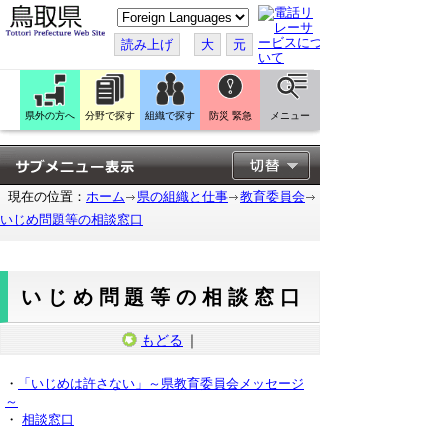
こ
の
ペ
読み上げ
大
元
ー
ジ
を
翻
訳
県外の方へ
分野で探す
組織で探す
防災 緊急
メニュー
す
る
現在の位置：
ホーム
県の組織と仕事
教育委員会
いじめ問題等の相談窓口
いじめ問題等の相談窓口
もどる
｜
・
「いじめは許さない」～県教育委員会メッセージ
～
・
相談窓口