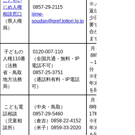
こどもい
※メール
じめ人権
0857-29-2115
返信は多
相談窓口
ijime-
少日数を
（県人権
soudan@pref.tottori.lg.jp
要する場
局）
合があり
ます
月～金
子どもの
0120-007-110
8時30分
人権110番
（全国共通・無料・IP
～17時15
（法務
電話不可）
分
省・鳥取
0857-25-3751
※祝日、
地方法務
（通話料有料・IP電話
年末年始
局）
可）
を除く
月～金
こども電
（中央・鳥取）
8時30分～
話相談
0857-29-5460
17時15分
（児童相
（倉吉）0858-22-4152
※祝日、
談所）
（米子）0859-33-2020
年末年始
を除く