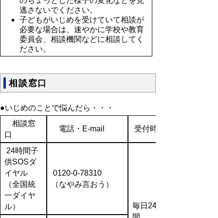
のちょっとした様子の変化などを見
逃さないでください。
子どもがいじめを受けていて相談が
必要な場合は、速やかに学校や教育
委員会、相談機関などに相談してく
ださい。
相談窓口
●いじめのことで悩んだら・・・
相談窓
電話・E-mail
受付時間
口
24時間子
供SOSダ
イヤル
0120-0-78310
（全国統
（なやみ言おう）
一ダイヤ
毎日24時
ル）
間