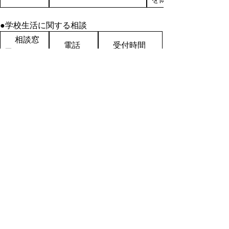
●学校生活に関する相談
相談窓
電話
受付時間
口
小中学校
0857-26-
課
7930
月～金
高等学校
0857-26-
9時～17時
課
7540
※祝日、年末
年始を除く
特別支援
0857-26-
教育課
7810
●教職員の問題行動に関する相談
相談窓
受付時
電話
口
間
0857-26-
7939（小中学