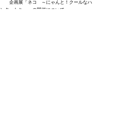
企画展「ネコ ～にゃんと！クールなハ
ンターたち～」の開催について
【報告事項キ】公開
資料(pdf:166KB)
令和６年度全国高等学校総合体育大会の
結果について
【報告事項ク】公開
資料(pdf:131KB)
令和６年度全国中学校体育大会の結果に
ついて
議事録
議事録 (pdf:1156KB)