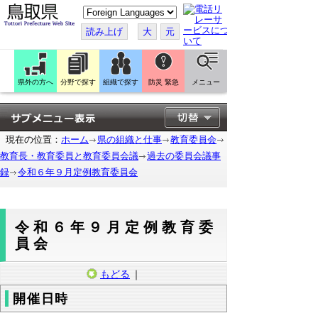
こ
の
ペ
読み上げ
大
元
ー
ジ
を
翻
訳
県外の方へ
分野で探す
組織で探す
防災 緊急
メニュー
す
る
現在の位置：
ホーム
県の組織と仕事
教育委員会
教育長・教育委員と教育委員会議
過去の委員会議事
録
令和６年９月定例教育委員会
令和６年９月定例教育委
員会
もどる
｜
開催日時