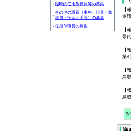
（
臨時的任用教職員等の募集
【
その他の職員（事務・現業・相
退
談員・実習助手等）の募集
任期付職員の募集
【
県
【
第
【
鳥取
【
鳥
※
議