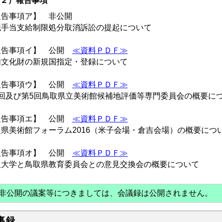
２）報告事項
報告事項ア】 非公開
職手当支給制限処分取消訴訟の提起について
報告事項イ】 公開
≪資料ＰＤＦ≫
内文化財の新規国指定・登録について
報告事項ウ】 公開
≪資料ＰＤＦ≫
4回及び第5回鳥取県立美術館候補地評価等専門委員会の概要に
報告事項エ】 公開
≪資料ＰＤＦ≫
県美術館フォーラム2016（米子会場・倉吉会場）の概要につ
報告事項オ】 公開
≪資料ＰＤＦ≫
取大学と鳥取県教育委員会との意見交換会の概要について
非公開の議案等につきましては、会議録は公開されません。
事録