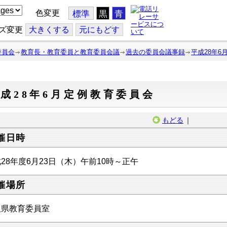
色変更
標準
黒
青
ズ変更
大
きくする
元
にもどす
委員会
教育長・教育委員と教育委員会議
過去の委員会議事録
平成28年6
成28年6月定例教育委員会
もどる
｜
催日時
28年度6月23日（木）午前10時～正午
催場所
取県教育委員室