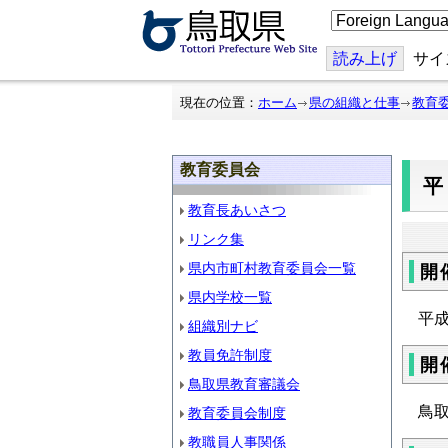
こ
の
ペ
ー
読み上げ
サイ
ジ
を
翻
現在の位置：
ホーム
県の組織と仕事
教育
訳
す
る
教育委員会
平
教育長あいさつ
リンク集
県内市町村教育委員会一覧
開
県内学校一覧
平成
組織別ナビ
教員免許制度
開
鳥取県教育審議会
鳥
教育委員会制度
教職員人事関係