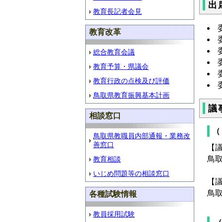
出
教育長記者会見
教育改革
総合教育会議
教育予算・県議会
教育行政の点検及び評価
鳥取県教育振興基本計画
議
相談窓口
（
鳥取県教職員内部通報・業務改
善窓口
【
鳥
教育相談
いじめ問題等の相談窓口
【
鳥
各種試験情報
教員採用試験