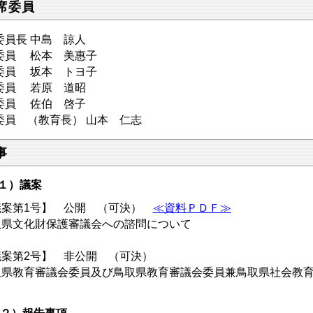
席委員
委員長 中島 諒人
委員 松本 美惠子
委員 坂本 トヨ子
委員 若原 道昭
委員 佐伯 啓子
委員 （教育長） 山本 仁志
事
１）議案
議案第1号】 公開 （可決）
≪資料ＰＤＦ≫
取県文化財保護審議会への諮問について
議案第2号】 非公開 （可決）
取県教育審議会委員及び鳥取県教育審議会委員兼鳥取県社会教