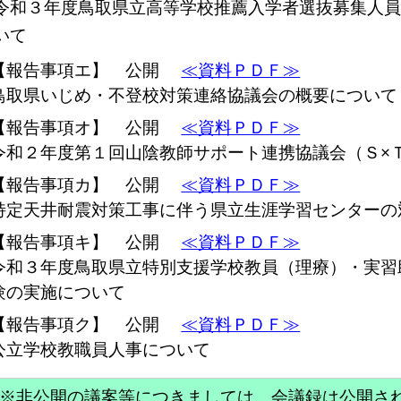
令和３年度鳥取県立高等学校推薦入学者選抜募集人
いて
【報告事項エ】 公開
≪資料ＰＤＦ≫
鳥取県いじめ・不登校対策連絡協議会の概要について
【報告事項オ】 公開
≪資料ＰＤＦ≫
令和２年度第１回山陰教師サポート連携協議会（Ｓ×
【報告事項カ】 公開
≪資料ＰＤＦ≫
特定天井耐震対策工事に伴う県立生涯学習センターの
【報告事項キ】 公開
≪資料ＰＤＦ≫
令和３年度鳥取県立特別支援学校教員（理療）・実習
験の実施について
【報告事項ク】 公開
≪資料ＰＤＦ≫
公立学校教職員人事について
※非公開の議案等につきましては、会議録は公開さ