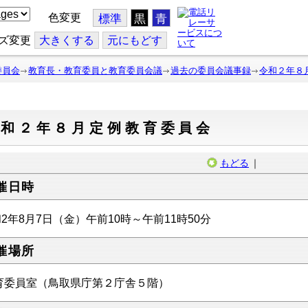
色変更
標準
黒
青
ズ変更
大
きくする
元
にもどす
委員会
教育長・教育委員と教育委員会議
過去の委員会議事録
令和２年８
令和２年８月定例教育委員会
もどる
｜
催日時
2年8月7日（金）午前10時～午前11時50分
催場所
育委員室（鳥取県庁第２庁舎５階）