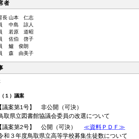
席者
育長 山本 仁志
委員 中島 諒人
委員 若原 道昭
委員 佐伯 啓子
委員 鱸 俊朗
委員 森 由美子
事
事
（１）議案
【議案第1号】 非公開（可決）
鳥取県立図書館協議会委員の改選について
【議案第2号】 公開（可決）
≪資料ＰＤＦ≫
令和３年度鳥取県立高等学校募集生徒数について