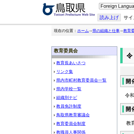
こ
の
ペ
ー
読み上げ
サイ
ジ
を
翻
現在の位置：
ホーム
県の組織と仕事
教育
訳
す
る
教育委員会
教育長あいさつ
リンク集
県内市町村教育委員会一覧
開
県内学校一覧
令和
組織別ナビ
教員免許制度
開
鳥取県教育審議会
教
教育委員会制度
教職員人事関係