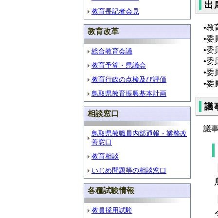
出
教育長記者会見
•教
教育改革
•
•
総合教育会議
•
教育予算・県議会
•
教育行政の点検及び評価
•
鳥取県教育振興基本計画
議
相談窓口
議
鳥取県教職員内部通報・業務改
善窓口
教育相談
いじめ問題等の相談窓口
各種試験情報
教員採用試験