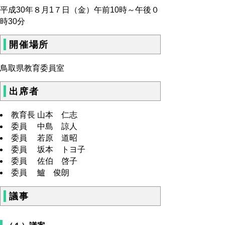
平成30年８月1７日（金）午前10時～午後０
時30分
開催場所
鳥取県教育委員室
出席者
教育長 山本 仁志
委員 中島 諒人
委員 若原 道昭
委員 坂本 トヨ子
委員 佐伯 啓子
委員 鱸 俊朗
議事