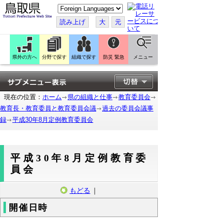
こ
の
ペ
読み上げ
大
元
ー
ジ
を
翻
訳
県外の方へ
分野で探す
組織で探す
防災 緊急
メニュー
す
る
現在の位置：
ホーム
県の組織と仕事
教育委員会
教育長・教育委員と教育委員会議
過去の委員会議事
録
平成30年8月定例教育委員会
平成30年8月定例教育委
員会
もどる
｜
開催日時