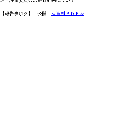
運営評価委員会の審査結果について
【報告事項ク】 公開
≪資料ＰＤＦ≫
県内文化財の新規国登録について
【報告事項ケ】 公開
≪資料ＰＤＦ≫
熱中症対策への取組状況について
【報告事項コ】 公開
≪資料ＰＤＦ≫
第３５回アビリンピック鳥取大会の結果につ
いて
【報告事項サ】 公開
≪資料ＰＤＦ≫
韓国国立慶州文化財研究所主催・国際学術大
会への参加について
【報告事項シ】 公開
≪資料ＰＤＦ≫
青谷上寺地遺跡出土弥生人骨のＤＮＡ分析に
ついて