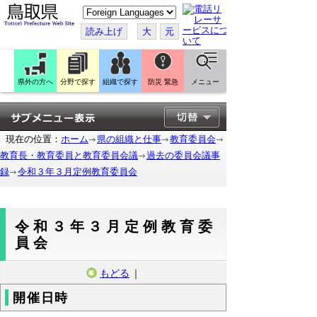
こ
の
ペ
読み上げ
大
元
ー
ジ
を
翻
訳
県外の方へ
分野で探す
組織で探す
防災 緊急
メニュー
す
る
現在の位置：
ホーム
県の組織と仕事
教育委員会
教育長・教育委員と教育委員会議
過去の委員会議事
録
令和３年３月定例教育委員会
令和３年３月定例教育委
員会
もどる
｜
開催日時