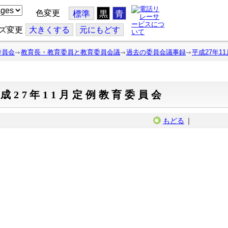
色変更
標準
黒
青
ズ変更
大
きくする
元
にもどす
委員会
教育長・教育委員と教育委員会議
過去の委員会議事録
平成27年1
成27年11月定例教育委員会
もどる
｜