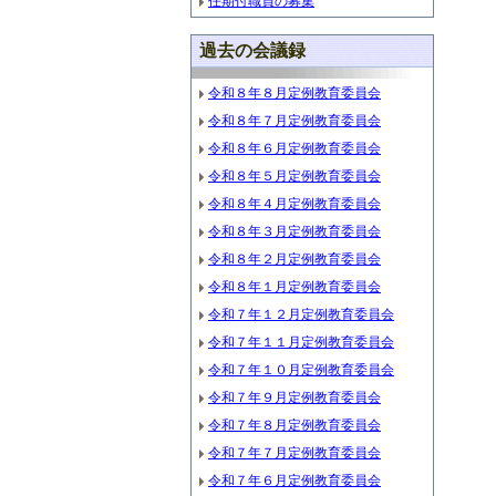
任期付職員の募集
過去の会議録
令和８年８月定例教育委員会
令和８年７月定例教育委員会
令和８年６月定例教育委員会
令和８年５月定例教育委員会
令和８年４月定例教育委員会
令和８年３月定例教育委員会
令和８年２月定例教育委員会
令和８年１月定例教育委員会
令和７年１２月定例教育委員会
令和７年１１月定例教育委員会
令和７年１０月定例教育委員会
令和７年９月定例教育委員会
令和７年８月定例教育委員会
令和７年７月定例教育委員会
令和７年６月定例教育委員会