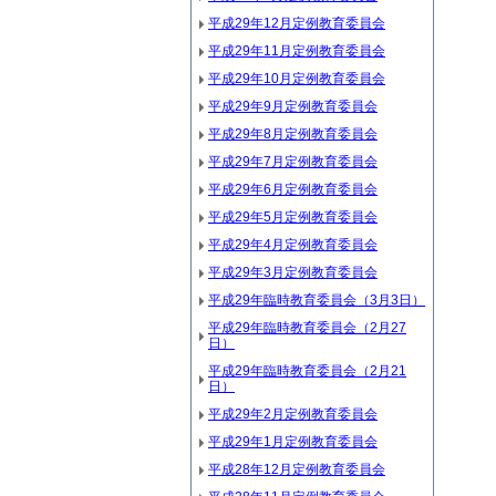
平成29年12月定例教育委員会
平成29年11月定例教育委員会
平成29年10月定例教育委員会
平成29年9月定例教育委員会
平成29年8月定例教育委員会
平成29年7月定例教育委員会
平成29年6月定例教育委員会
平成29年5月定例教育委員会
平成29年4月定例教育委員会
平成29年3月定例教育委員会
平成29年臨時教育委員会（3月3日）
平成29年臨時教育委員会（2月27
日）
平成29年臨時教育委員会（2月21
日）
平成29年2月定例教育委員会
平成29年1月定例教育委員会
平成28年12月定例教育委員会